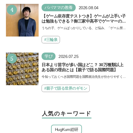
4
パパママの教養
2026.08.04
【ゲーム依存度テストつき】ゲームが上手い子
は勉強もできる？御三家中高卒でゲーマーの医
師・阿部智史さんが教えるゲームしながら受験
うちの子、ゲームばっかりしている、と悩み、「ゲーム禁
で勝つためのメソッド
止」を宣言し、子どもとトラブルになる家庭は多いもの。で
も…
#三輪泉
5
学び
2026.07.25
日本より苗字が多い国はどこ？ 30万種類以上
ある国の理由とは【親子で語る国際問題】
今知っておくべき国際問題を国際政治先生が分かりやすく解
説してくれる「親子で語る国際問題」。今回は、苗字の種
類…
#親子で語る世界のギモン
人気のキーワード
HugKum総研