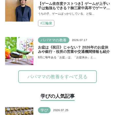
【ゲーム依存度テストつき】ゲームが上手い
子は勉強もできる？御三家中高卒でゲーマー
の医師・阿部智史さんが教えるゲームしなが
うちの子、ゲームばっかりしている、と悩…
ら受験で勝つためのメソッド
#三輪泉
パパママの教養
2026.07.17
お盆は《祝日》じゃない？ 2026年のお盆休
みや銀行・役所の営業や交通機関情報も紹介
8月に毎年ある「お盆」は、「お盆休み」と…
パパママの教養をすべて見る
学びの人気記事
学び
2026.07.25