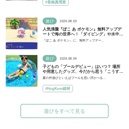
#長南真理恵
い
遊び
2026.08.03
人気沸騰『ぽこ あ ポケモン』無料アップデ
ートで海の世界へ！「ダイビング」や水中の
街づくりが楽しめる追加コンテンツも登場
『ぽこ あ ポケモン』に、無料アップデー…
遊び
2026.08.04
子どもの「プールデビュー」はいつ？ 場所
や用意したグッズ、今だから思う「こうすれ
ばよかった」エピソードを紹介《HugKum
夏の外遊びといえばプールを思い浮かべる…
総研》
#HugKum総研
遊びをすべて見る