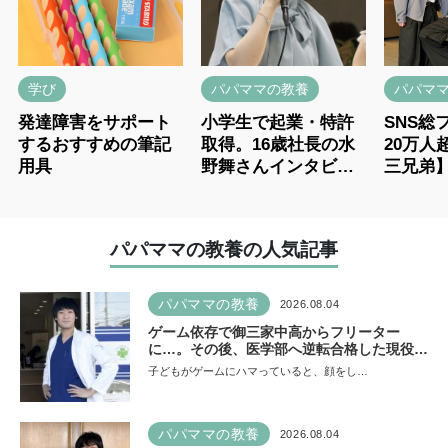
学び
パパママの教養
パパマ
発達障害をサポート
小学生で起業・特許
SNS総
するおすすめの筆記
取得。16歳社長の水
20万人
用具
野舞さんインタビュ
三兄弟
ー
ー
パパママの教養の人気記事
パパママの教養
2026.08.04
ゲーム依存で御三家中高からフリーター
に…。その後、医学部へ逆転合格した現役医
師が断言「ゲームの経験が受験勉強に役立っ
子どもがゲームにハマっていると、顔をし…
た」そう考える背景とは
パパママの教養
2026.08.04