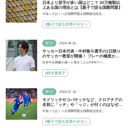
日本より苗字が多い国はどこ？ 30万種類以
上ある国の理由とは【親子で語る国際問題】
今知っておくべき国際問題を国際政治先生…
#親子で語る世界のギモン
学び
2026.08.01
サッカー日本代表・中村敬斗選手の1日限り
のサッカー教室が開催！ プレーの極意から
子ども時代の話まで…学びと笑顔あふれる大
日本中を興奮の渦へと巻きこんだFIFAワー…
盛況イベントを詳しくレポ
#鈴木美奈子
学び
2026.07.10
モドリッチやコバチッチなど、クロアチアの
名前に「ッチ」や「ッジ」が付くのはなぜ？
【親子で語る国際問題】
今知っておくべき国際問題を国際政治先生…
#親子で語る世界のギモン