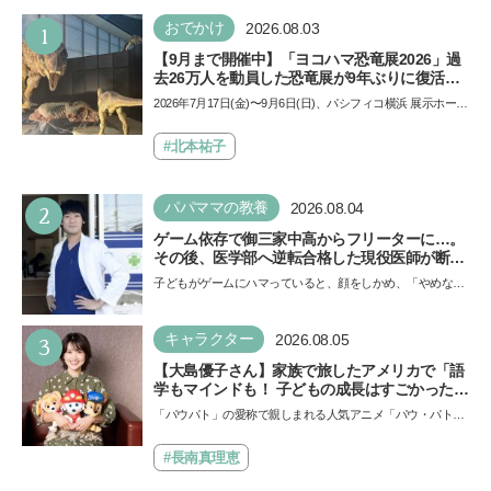
1
おでかけ
2026.08.03
【9月まで開催中】「ヨコハマ恐竜展2026」過
去26万人を動員した恐竜展が9年ぶりに復活！
夏休みのおでかけで楽しむポイントを完全ガイ
2026年7月17日(金)〜9月6日(日)、パシフィコ横浜 展示ホール
ド
Aにて「ヨコハマ恐竜展2026〜恐竜の食卓大図鑑〜」が開
催…
#北本祐子
2
パパママの教養
2026.08.04
ゲーム依存で御三家中高からフリーターに…。
その後、医学部へ逆転合格した現役医師が断言
「ゲームの経験が受験勉強に役立った」そう考
子どもがゲームにハマっていると、顔をしかめ、「やめなさ
える背景とは
い！」という親御さんは多いでしょう。中学受験を控えて
い…
3
キャラクター
2026.08.05
【大島優子さん】家族で旅したアメリカで「語
学もマインドも！ 子どもの成長はすごかった」
声優をつとめた映画『パウ・パトロール ザ・ダ
「パウパト」の愛称で親しまれる人気アニメ「パウ・パトロ
イノ・ムービー』ではあきらめなければ何でも
ール」の劇場版シリーズ第3弾、映画『パウ・パトロール
できると子どもに知ってほしい
ザ…
#長南真理恵