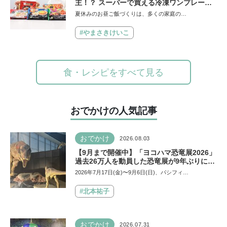
主！？ スーパーで買える冷凍ワンプレート
弁当をママたちが試食！
夏休みのお昼ご飯づくりは、多くの家庭の…
#やまさきけいこ
食・レシピをすべて見る
おでかけの人気記事
おでかけ
2026.08.03
【9月まで開催中】「ヨコハマ恐竜展2026」
過去26万人を動員した恐竜展が9年ぶりに復
活！ 夏休みのおでかけで楽しむポイントを
2026年7月17日(金)〜9月6日(日)、パシフィ…
完全ガイド
#北本祐子
おでかけ
2026.07.31