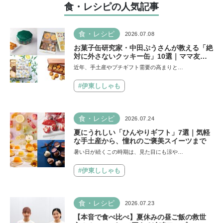
食・レシピの人気記事
食・レシピ
2026.07.08
お菓子缶研究家・中田ぷうさんが教える「絶
対に外さないクッキー缶」10選｜ママ友や
義実家への贈り物、自分へのご褒美に！
近年、手土産やプチギフト需要の高まりと…
#伊東ししゃも
食・レシピ
2026.07.24
夏にうれしい「ひんやりギフト」7選｜気軽
な手土産から、憧れのご褒美スイーツまで
暑い日が続くこの時期は、見た目にも涼や…
#伊東ししゃも
食・レシピ
2026.07.23
【本音で食べ比べ】夏休みの昼ご飯の救世