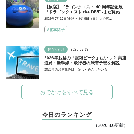
【原宿】ドラゴンクエスト 40 周年記念展
『ドラゴンクエスト the DIVE -まだ見ぬ冒
険の舞台へ-』が原宿ハラカドに登場！ VR体
2026年7月17日(金)から9月6日（日）まで東…
験からコラボグルメ、限定グッズまで親子で
楽しめる注目イベント
#北本祐子
おでかけ
2026.07.19
2026年お盆の「混雑ピーク」はいつ？ 高速
道路・新幹線・飛行機の渋滞予想を解説
2026年のお盆休みは、楽しく過ごしたいも…
おでかけをすべて見る
今日のランキング
（2026.8.6更新）