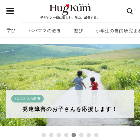
子どもと一緒に楽しむ、学ぶ、成長する。
学び
パパママの教養
遊び
小学生の自由研究ま
学び
年齢別【HugKum 無料ドリル】