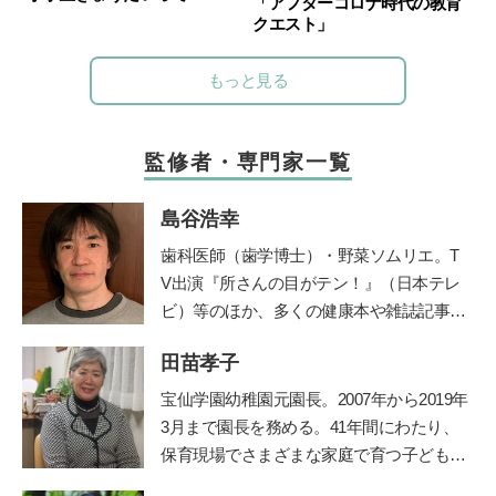
「アフターコロナ時代の教育
クエスト」
もっと見る
監修者・専門家一覧
島谷浩幸
歯科医師（歯学博士）・野菜ソムリエ。T
V出演『所さんの目がテン！』（日本テレ
ビ）等のほか、多くの健康本や雑誌記事・
連載を執筆。二児の父でもある。ブログ「
田苗孝子
由流里舎農園
」は日本野菜ソムリエ協会公
認。
Twitter
も更新中。
宝仙学園幼稚園元園長。2007年から2019年
3月まで園長を務める。41年間にわたり、
保育現場でさまざまな家庭で育つ子どもと
その親を見守り続けた、その深い見識には