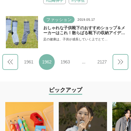
#山崎伸子
#小学生
ファッション
2019.05.17
おしゃれな子供靴下のおすすめショップ＆メ
ーカーはこれ！散らばる靴下の収納アイデア
も
足の健康は、子供が成長していく上でとて…
1961
1962
1963
...
2127
ピックアップ