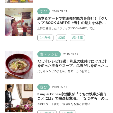
学び
2019.05.17
絵本＆アートで非認知的能力を育む！【クリ
ップ BOOK &ART＠上野】の魅力を体験し
てみた！
上野に登場した「クリップ BOOK&ART」では…
#小学生
#2歳
#3~6歳
食・レシピ
2019.05.17
だし汁レシピ19選｜和風の味付けに♪だし汁
を使った主食やスープ、昆布だしを使った鍋
メニューなどのレシピ集
だし汁レシピのまとめ。昆布・かつお節と…
遊び
2019.05.17
King & Prince永瀬廉が『うちの執事が言う
ことには』で映画初主演。「なつぞら」の清
原翔とタッグ【親子で観たい映画】
令和スタート後も、飛ぶ鳥をも落とす勢い…