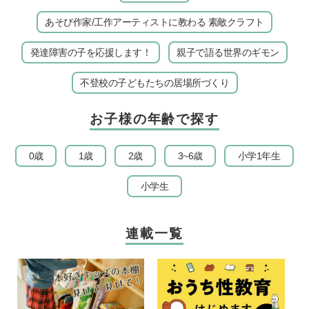
あそび作家/工作アーティストに教わる 素敵クラフト
発達障害の子を応援します！
親子で語る世界のギモン
不登校の子どもたちの居場所づくり
お子様の年齢で探す
0歳
1歳
2歳
3~6歳
小学1年生
小学生
連載一覧