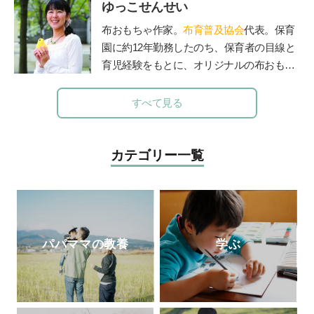
ゆっこせんせい
定評がある。豊かな経験を活かして、『幼
稚園』（小学館刊）で育児相談コーナーを
布おもちゃ作家。
布育普及協会
代表。保育
担当。子育て中のママたちに温かなメッセ
園に約12年勤務したのち、保育者の目線と
ージを伝えてきた。
育児経験をもとに、オリジナルの布おもち
ゃを製作。手作りキットのお店「ゆっこ・
とい」を立ち上げ、保育者を対象にした
すべて見る
「保育セミナー」や子育て中のお母さん、
お父さんを対象にした「布おもちゃ講座」
で講師として活躍している。布おもちゃ作
カテゴリー一覧
家＆保育士「ゆっこせんせい」の『
布育®
のすすめ～ちゃんと遊べばちゃんと育つ
』
パパママの教養
学ぶ