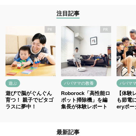
注目記事
遊ぶ
パパママの教養
パパマ
遊びで脳がぐんぐん
Roborock「高性能ロ
【体験
育つ！ 親子でピタゴ
ボット掃除機」を編
も節電にも！ 
ラスに夢中！
集長が体験レポート
eryポ
最新記事