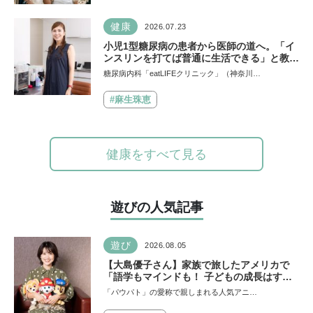
健康
2026.07.23
小児1型糖尿病の患者から医師の道へ。「イ
ンスリンを打てば普通に生活できる」と教え
てくれた医師と出会い、専門医を目指すよう
糖尿病内科「eatLIFEクリニック」（神奈川…
に
#麻生珠恵
健康をすべて見る
遊びの人気記事
遊び
2026.08.05
【大島優子さん】家族で旅したアメリカで
「語学もマインドも！ 子どもの成長はすご
かった」声優をつとめた映画『パウ・パトロ
「パウパト」の愛称で親しまれる人気アニ…
ール ザ・ダイノ・ムービー』ではあきらめ
なければ何でもできると子どもに知ってほし