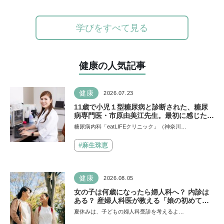
学びをすべて見る
健康の人気記事
健康
2026.07.23
11歳で小児１型糖尿病と診断された、糖尿
病専門医・市原由美江先生。最初に感じた違
和感は、とにかく喉が渇くことだった
糖尿病内科「eatLIFEクリニック」（神奈川…
#麻生珠恵
健康
2026.08.05
女の子は何歳になったら婦人科へ？ 内診は
ある？ 産婦人科医が教える「娘の初めての
婦人科受診ガイド」
夏休みは、子どもの婦人科受診を考えるよ…