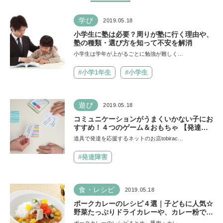
学び
2019.05.18
小学生に塾は必要？周りが塾に行く理由や、
塾の種類・選び方を知って不安を解消
小学生は学年が上がるごとに勉強が難しく…
#小学1年生
#小学生
遊び
2019.05.18
コミュニケーションがうまくいかない子にお
すすめ！４つのゲーム＆おもちゃ 【発達障
害の子を道具で応援！vol.7】
道具で発達を応援するネットのお店tobirac…
#発達障害
食・レシピ
2019.05.18
ポークカレーのレシピ４選｜子どもに人気☆
野菜たっぷりドライカレーや、カレー粉で作
るプロのレシピなど！