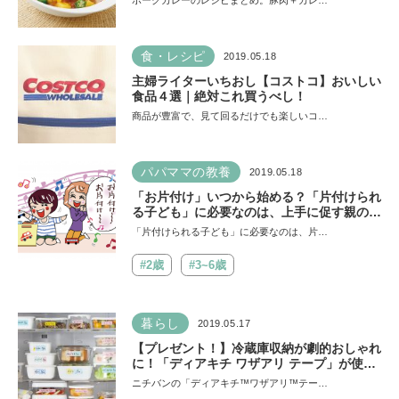
ポークカレーのレシピまとめ。豚肉＋カレ…
食・レシピ
2019.05.18
主婦ライターいちおし【コストコ】おいしい
食品４選｜絶対これ買うべし！
商品が豊富で、見て回るだけでも楽しいコ…
パパママの教養
2019.05.18
「お片付け」いつから始める？「片付けられ
る子ども」に必要なのは、上手に促す親のテ
クニック
「片付けられる子ども」に必要なのは、片…
#2歳
#3~6歳
暮らし
2019.05.17
【プレゼント！】冷蔵庫収納が劇的おしゃれ
に！「ディアキチ ワザアリ テープ」が使え
る！
ニチバンの「ディアキチ™️ワザアリ™️テー…