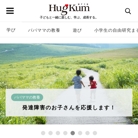
子どもと一緒に楽しむ、学ぶ、成長する。
学び
パパママの教養
遊び
小学生の自由研究ま
学び
年齢別【HugKum 無料ドリル】