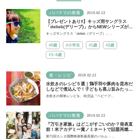
パパママの教養
2019.02.22
【プレゼントあり‼】キッズ用サングラス
「delieb(デリーブ)」からNEWシリーズが新
発売
キッズサングラス「delieb（デリーブ）」…
#0歳
#小学生
#1歳
#2歳
#3~6歳
食・レシピ
2019.02.22
水炊きのレシピ５選｜鶏手羽や豚肉を昆布だ
しなどで煮込んで！子どもも喜ぶ旨みたっぷ
り、人気のレシピ
水炊きの簡単レシピを、幼児誌『ベビーブ…
パパママの教養
2019.02.22
『万引き家族』はどこがすごいのか？発表直
前！米アカデミー賞ノミネートで話題再燃
【親子で観たい映画】
第71回カンヌ国際映画祭最高賞のパルム・…