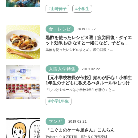
#山崎伸子
#小学生
食・レシピ
2019.02.22
黒酢を使ったレシピ３選｜疲労回復・ダイエ
ット効果も◎ なすと一緒になど、子どもに
人気の簡単レシピを厳選！
黒酢を使ったレシピのまとめ。疲労回復・…
入園入学特集
2019.02.22
【元小学校校長が伝授】始めが肝心！小学生
1年生の子どもに教えるべきルールやしつけ
「しつけやルールは小学校1年生が肝心」と…
#小学1年生
マンガ
2019.02.21
「こぐまのケーキ屋さん」こんらん
Twitter１００万RT超、累計５０万部突破！…