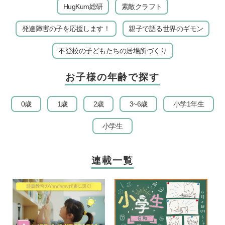
HugKum総研
素敵クラフト
発達障害の子を応援します！
親子で語る世界のギモン
不登校の子どもたちの居場所づくり
お子様の年齢で探す
0歳
1歳
2歳
3~6歳
小学1年生
小学生
連載一覧