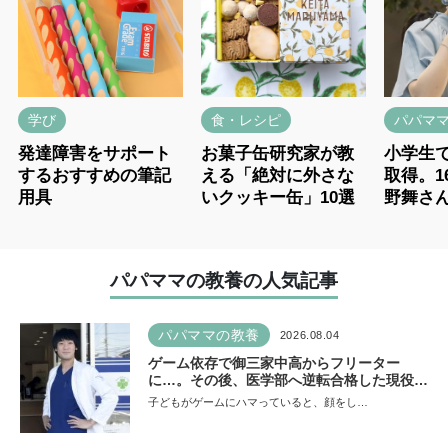
学び
食・レシピ
パパマ
発達障害をサポート
お菓子缶研究家が教
小学生
するおすすめの筆記
える「絶対に外さな
取得。1
用具
いクッキー缶」10選
野舞さ
ー
パパママの教養の人気記事
パパママの教養
2026.08.04
ゲーム依存で御三家中高からフリーター
に…。その後、医学部へ逆転合格した現役医
師が断言「ゲームの経験が受験勉強に役立っ
子どもがゲームにハマっていると、顔をし…
た」そう考える背景とは