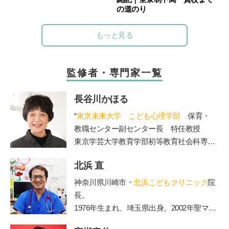
の道のり
もっと見る
監修者・専門家一覧
長谷川かほる
“
東京未来大学 こども心理学部
保育・
教職センター副センター長 特任教授
東京学芸大学教育学部初等教育社会科専攻
を卒業後、東京都内の公立小学校教諭、副
北浜 直
校長、校長を経て現職。大学では、管理職
歴15年の経験を活かし、教員を目指す学生
神奈川県川崎市・
北浜こどもクリニック
院
たちの指導を担当されています。著書に
長。
「保護者対応12か月」(小学館)。”
1976年生まれ、埼玉県出身。2002年聖マリ
アンナ医科大学卒業。2006年からは山王病