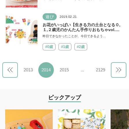
遊び
2019.02.21
お花がいっぱい【生きる力の土台となる０,
１,２歳児のかんたん手作りおもちゃvol.
８】
昨日できなかったことが、今日できるよう…
#0歳
#1歳
#2歳
2013
2014
2015
...
2129
ピックアップ