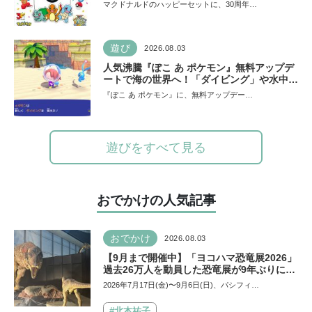
て勢ぞろい
マクドナルドのハッピーセットに、30周年…
遊び
2026.08.03
人気沸騰『ぽこ あ ポケモン』無料アップデ
ートで海の世界へ！「ダイビング」や水中の
街づくりが楽しめる追加コンテンツも登場
『ぽこ あ ポケモン』に、無料アップデー…
遊びをすべて見る
おでかけの人気記事
おでかけ
2026.08.03
【9月まで開催中】「ヨコハマ恐竜展2026」
過去26万人を動員した恐竜展が9年ぶりに復
活！ 夏休みのおでかけで楽しむポイントを
2026年7月17日(金)〜9月6日(日)、パシフィ…
完全ガイド
#北本祐子