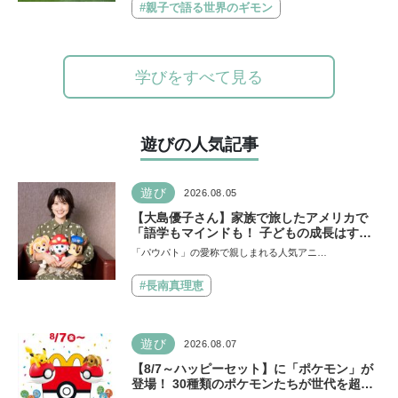
#親子で語る世界のギモン
学びをすべて見る
遊びの人気記事
遊び
2026.08.05
【大島優子さん】家族で旅したアメリカで
「語学もマインドも！ 子どもの成長はすご
かった」声優をつとめた映画『パウ・パトロ
「パウパト」の愛称で親しまれる人気アニ…
ール ザ・ダイノ・ムービー』ではあきらめ
なければ何でもできると子どもに知ってほし
#長南真理恵
い
遊び
2026.08.07
【8/7～ハッピーセット】に「ポケモン」が
登場！ 30種類のポケモンたちが世代を超え