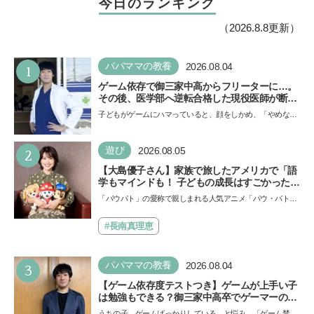
今日のランキング
（2026.8.8更新）
1
パパママの教養
2026.08.04
ゲーム依存で御三家中高からフリーターに…。
その後、医学部へ逆転合格した現役医師が断言
「ゲームの経験が受験勉強に役立った」そう考
子どもがゲームにハマっていると、顔をしかめ、「やめなさ
える背景とは
い！」という親御さんは多いでしょう。中学受験を控えて
い…
2
遊び
2026.08.05
【大島優子さん】家族で旅したアメリカで「語
学もマインドも！ 子どもの成長はすごかった」
声優をつとめた映画『パウ・パトロール ザ・ダ
「パウパト」の愛称で親しまれる人気アニメ「パウ・パトロ
イノ・ムービー』ではあきらめなければ何でも
ール」の劇場版シリーズ第3弾、映画『パウ・パトロール
できると子どもに知ってほしい
ザ…
#長南真理恵
3
パパママの教養
2026.08.04
【ゲーム依存度テストつき】ゲームが上手い子
は勉強もできる？御三家中高卒でゲーマーの医
師・阿部智史さんが教えるゲームしながら受験
うちの子、ゲームばっかりしている、と悩み、「ゲーム禁