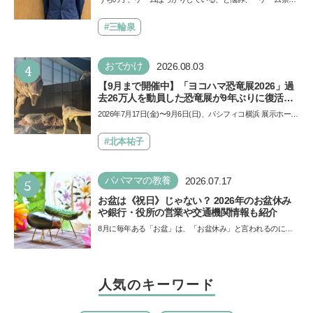
で勝つためのメソッド
止」を宣言し、子どもとトラブルになる家庭は多いもの。で
も…
#三輪泉
4
おでかけ
2026.08.03
【9月まで開催中】「ヨコハマ恐竜展2026」過
去26万人を動員した恐竜展が9年ぶりに復活！
夏休みのおでかけで楽しむポイントを完全ガイ
2026年7月17日(金)〜9月6日(日)、パシフィコ横浜 展示ホール
ド
Aにて「ヨコハマ恐竜展2026〜恐竜の食卓大図鑑〜」が開
催…
#北本祐子
5
パパママの教養
2026.07.17
お盆は《祝日》じゃない？ 2026年のお盆休み
や銀行・役所の営業や交通機関情報も紹介
8月に毎年ある「お盆」は、「お盆休み」と言われるのに祝
日ではないのでしょうか？ 当記事では、まずは2026年のお
盆…
人気のキーワード