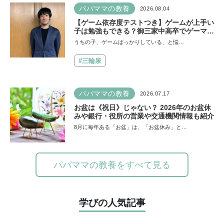
パパママの教養
2026.08.04
【ゲーム依存度テストつき】ゲームが上手い
子は勉強もできる？御三家中高卒でゲーマー
の医師・阿部智史さんが教えるゲームしなが
うちの子、ゲームばっかりしている、と悩…
ら受験で勝つためのメソッド
#三輪泉
パパママの教養
2026.07.17
お盆は《祝日》じゃない？ 2026年のお盆休
みや銀行・役所の営業や交通機関情報も紹介
8月に毎年ある「お盆」は、「お盆休み」と…
パパママの教養をすべて見る
学びの人気記事