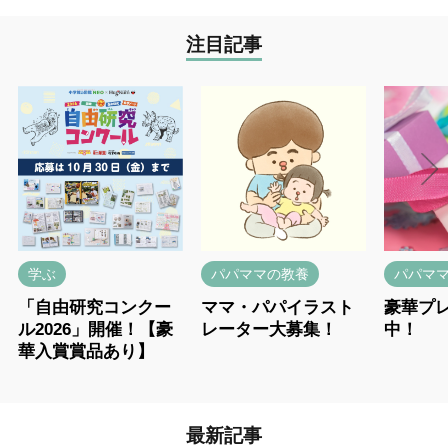
注目記事
学ぶ
パパママの教養
パパマ
「自由研究コンクー
ママ・パパイラスト
豪華プ
ル2026」開催！【豪
レーター大募集！
中！
華入賞賞品あり】
最新記事