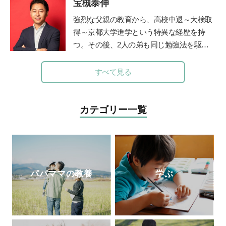
宝槻泰伸
院の新生児科医長務める。2010年に北浜こ
どもクリニックを開院。2012年医療法人社
強烈な父親の教育から、高校中退～大検取
団ペルセウス設立。The Japan Times誌の
得～京都大学進学という特異な経歴を持
「アジアのリーダー100人」に、2015年か
つ。その後、2人の弟も同じ勉強法を駆使
ら3年連続選出されている。
して高校中退~大検取得~京大入学を果た
す。大学卒業後、私立高校や職業訓練校で
すべて見る
の指導経験を経て、2012年に東京都三鷹市
で「子どもの好奇心に火をつける」学習を
テーマにした探究学舎を開校。５児の父。
カテゴリー一覧
その活動は「情熱大陸」(毎日放送)をはじ
めさまざまなメディアで取り上げられてい
る。著書に『勉強嫌いほどハマる勉強法
子どもが勝手に学びだす!!宝槻家のストー
リー活用術』(PHP研究所)、『探究学舎の
パパママの教養
学ぶ
スゴイ授業:子どもの好奇心が止まらない!
能力よりも興味を育てる探究メソッドのす
べて 元素編』(方丈社)、『強烈なオヤジが
高校も塾も通わせずに3人の息子を京都大