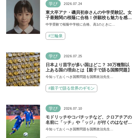
学び
2026.07.24
東大卒アナ・磯貝初奈さんの中学受験記。女
子最難関の桜蔭に合格！併願校も魅力を感じ
た渋渋に。母親の声かけは「睡眠が何より大
中学受験で桜蔭中学校に合格、高1のときに…
事」「勉強イヤならしなくていいよ」
#三輪泉
学び
2026.07.25
日本より苗字が多い国はどこ？ 30万種類以
上ある国の理由とは【親子で語る国際問題】
今知っておくべき国際問題を国際政治先生…
#親子で語る世界のギモン
学び
2026.07.10
モドリッチやコバチッチなど、クロアチアの
名前に「ッチ」や「ッジ」が付くのはなぜ？
【親子で語る国際問題】
今知っておくべき国際問題を国際政治先生…