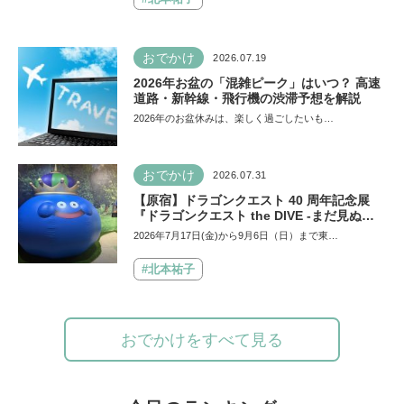
おでかけ
2026.07.19
2026年お盆の「混雑ピーク」はいつ？ 高速
道路・新幹線・飛行機の渋滞予想を解説
2026年のお盆休みは、楽しく過ごしたいも…
おでかけ
2026.07.31
【原宿】ドラゴンクエスト 40 周年記念展
『ドラゴンクエスト the DIVE -まだ見ぬ冒
険の舞台へ-』が原宿ハラカドに登場！ VR体
2026年7月17日(金)から9月6日（日）まで東…
験からコラボグルメ、限定グッズまで親子で
楽しめる注目イベント
#北本祐子
おでかけをすべて見る