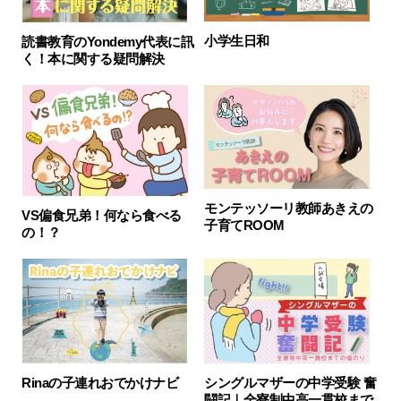
小学生日和
読書教育のYondemy代表に訊
く！本に関する疑問解決
モンテッソーリ教師あきえの
VS偏食兄弟！何なら食べる
子育てROOM
の！？
Rinaの子連れおでかけナビ
シングルマザーの中学受験 奮
闘記｜全寮制中高一貫校まで