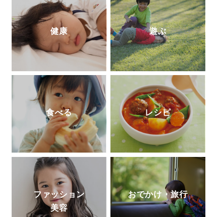
学に放り込んだ話』(徳間書店)など。
http
s://tanqgakusha.jp/
健康
遊ぶ
食べる
レシピ
ファッション
おでかけ・旅行
美容