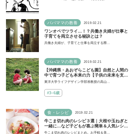
パパママの教養
2019.02.21
ワンオペでツライ…！？共働き夫婦が仕事と
子育てを両立させる秘訣とは？
共働き夫婦が、子育てと仕事を両立する際…
パパママの教養
2019.02.21
【沖縄県・あおぞらこども園】自然と人間の
中で育つ子ども本来の力【子供の未来を支え
る場所５】
東洋大学ライフデザイン学部准教授の高山…
#3~6歳
食・レシピ
2019.02.21
牛こま切れ肉のレシピ３選｜大根や玉ねぎと
一緒に…など子どもが喜ぶ簡単＆人気レシピ
を厳選
牛こま切れ肉のレシピまとめ。お手軽＆美…