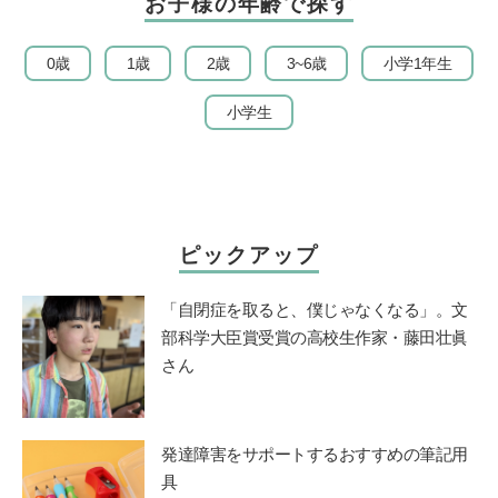
お子様の年齢で探す
0歳
1歳
2歳
3~6歳
小学1年生
小学生
ピックアップ
「自閉症を取ると、僕じゃなくなる」。文
部科学大臣賞受賞の高校生作家・藤田壮眞
さん
発達障害をサポートするおすすめの筆記用
具