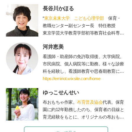
長谷川かほる
“
東京未来大学 こども心理学部
保育・
教職センター副センター長 特任教授
東京学芸大学教育学部初等教育社会科専攻
を卒業後、東京都内の公立小学校教諭、副
河井恵美
校長、校長を経て現職。大学では、管理職
歴15年の経験を活かし、教員を目指す学生
看護師・助産師の免許取得後、大学病院、
たちの指導を担当されています。著書に
市民病院、個人病院等に勤務。様々な診療
「保護者対応12か月」(小学館)。”
科を経験し、看護師教育や思春期教育にも
関わる。青年海外協力隊として海外に赴任
https://emiriot.wixsite.com/home
後、国際保健を学ぶために修士課程に進
ゆっこせんせい
学・修了。親御さん方へのアドバイスを充
実させたいと思い、保育士・公認心理師の
布おもちゃ作家。
布育普及協会
代表。保育
資格を取得して役立てている。現在は、世
園に約12年勤務したのち、保育者の目線と
界に住む妊婦さんや産後の方向けに、オン
育児経験をもとに、オリジナルの布おもち
ラインサービス中心のエミリオット助産院
ゃを製作。手作りキットのお店「ゆっこ・
を運営。
とい」を立ち上げ、保育者を対象にした