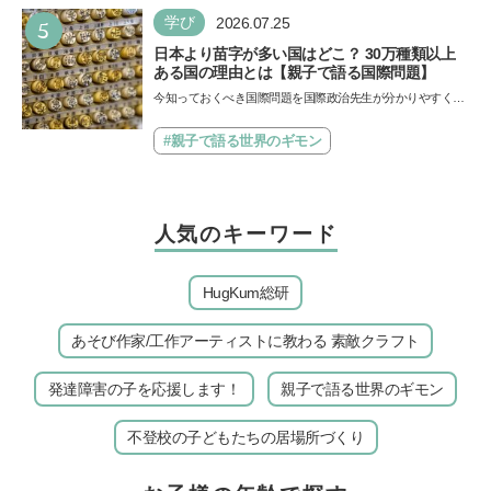
5
学び
2026.07.25
日本より苗字が多い国はどこ？ 30万種類以上
ある国の理由とは【親子で語る国際問題】
今知っておくべき国際問題を国際政治先生が分かりやすく解
説してくれる「親子で語る国際問題」。今回は、苗字の種
類…
#親子で語る世界のギモン
人気のキーワード
HugKum総研
あそび作家/工作アーティストに教わる 素敵クラフト
発達障害の子を応援します！
親子で語る世界のギモン
不登校の子どもたちの居場所づくり