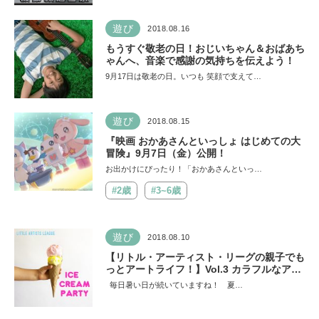
遊び
2018.08.16
もうすぐ敬老の日！おじいちゃん＆おばあち
ゃんへ、音楽で感謝の気持ちを伝えよう！
9月17日は敬老の日。いつも 笑顔で支えて…
遊び
2018.08.15
『映画 おかあさんといっしょ はじめての大
冒険』9月7日（金）公開！
お出かけにぴったり！「おかあさんといっ…
#2歳
#3~6歳
遊び
2018.08.10
【リトル・アーティスト・リーグの親子でも
っとアートライフ！】Vol.3 カラフルなアイ
スクリームを作ろう！
毎日暑い日が続いていますね！ 夏…