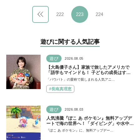
222
223
224
遊びに関する人気記事
遊び
2026.08.05
【大島優子さん】家族で旅したアメリカで
「語学もマインドも！ 子どもの成長はすご
かった」声優をつとめた映画『パウ・パトロ
「パウパト」の愛称で親しまれる人気アニ…
ール ザ・ダイノ・ムービー』ではあきらめ
なければ何でもできると子どもに知ってほし
#長南真理恵
い
遊び
2026.08.03
人気沸騰『ぽこ あ ポケモン』無料アップデ
ートで海の世界へ！「ダイビング」や水中の
街づくりが楽しめる追加コンテンツも登場
『ぽこ あ ポケモン』に、無料アップデー…