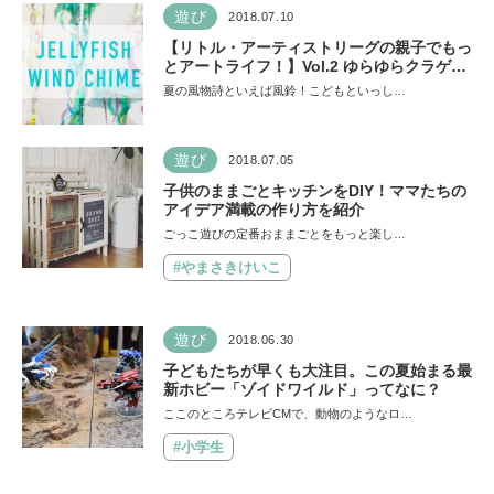
遊び
2018.07.10
【リトル・アーティストリーグの親子でもっ
とアートライフ！】Vol.2 ゆらゆらクラゲさ
んを作ろう！
夏の風物詩といえば風鈴！こどもといっし…
遊び
2018.07.05
子供のままごとキッチンをDIY！ママたちの
アイデア満載の作り方を紹介
ごっこ遊びの定番おままごとをもっと楽し…
#やまさきけいこ
遊び
2018.06.30
子どもたちが早くも大注目。この夏始まる最
新ホビー「ゾイドワイルド」ってなに？
ここのところテレビCMで、動物のようなロ…
#小学生