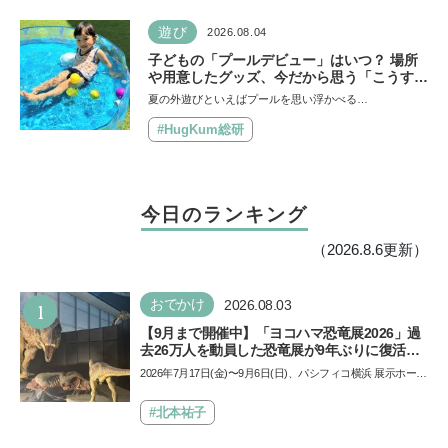
遊び
2026.08.04
子どもの「プールデビュー」はいつ？ 場所
や用意したグッズ、今だから思う「こうすれ
ばよかった」エピソードを紹介《HugKum
夏の外遊びといえばプールを思い浮かべる…
総研》
#HugKum総研
今日のランキング
（2026.8.6更新）
1
おでかけ
2026.08.03
【9月まで開催中】「ヨコハマ恐竜展2026」過
去26万人を動員した恐竜展が9年ぶりに復活！
夏休みのおでかけで楽しむポイントを完全ガイ
2026年7月17日(金)〜9月6日(日)、パシフィコ横浜 展示ホール
ド
Aにて「ヨコハマ恐竜展2026〜恐竜の食卓大図鑑〜」が開
催…
#北本祐子