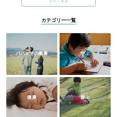
すべて見る
「保育セミナー」や子育て中のお母さん、
お父さんを対象にした「布おもちゃ講座」
で講師として活躍している。布おもちゃ作
カテゴリー一覧
家＆保育士「ゆっこせんせい」の『
布育®
のすすめ～ちゃんと遊べばちゃんと育つ
』
パパママの教養
学ぶ
健康
遊ぶ