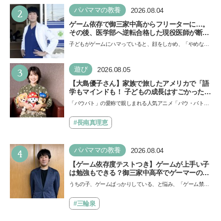
2
パパママの教養
2026.08.04
ゲーム依存で御三家中高からフリーターに…。
その後、医学部へ逆転合格した現役医師が断言
「ゲームの経験が受験勉強に役立った」そう考
子どもがゲームにハマっていると、顔をしかめ、「やめなさ
える背景とは
い！」という親御さんは多いでしょう。中学受験を控えて
い…
3
遊び
2026.08.05
【大島優子さん】家族で旅したアメリカで「語
学もマインドも！ 子どもの成長はすごかった」
声優をつとめた映画『パウ・パトロール ザ・ダ
「パウパト」の愛称で親しまれる人気アニメ「パウ・パトロ
イノ・ムービー』ではあきらめなければ何でも
ール」の劇場版シリーズ第3弾、映画『パウ・パトロール
できると子どもに知ってほしい
ザ…
#長南真理恵
4
パパママの教養
2026.08.04
【ゲーム依存度テストつき】ゲームが上手い子
は勉強もできる？御三家中高卒でゲーマーの医
師・阿部智史さんが教えるゲームしながら受験
うちの子、ゲームばっかりしている、と悩み、「ゲーム禁
で勝つためのメソッド
止」を宣言し、子どもとトラブルになる家庭は多いもの。で
も…
#三輪泉