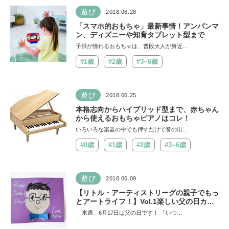
遊び
2018.06.28
「スマホ的おもちゃ」最新事情！アンパンマ
ン、ディズニーや知育タブレット型まで
子供が憧れるおもちゃは、普段大人が身近…
#1歳
#2歳
#3~6歳
遊び
2018.06.25
本格志向からハイブリッド型まで、赤ちゃん
から使えるおもちゃピアノはコレ！
いろいろな楽器の中でも押すだけで音の出…
#0歳
#1歳
#2歳
#3~6歳
遊び
2018.06.09
【リトル・アーティストリーグの親子でもっ
とアートライフ！】Vol.1楽しい父の日カー
ドをつくろう
来週、6月17日は父の日です！ 「いつ…