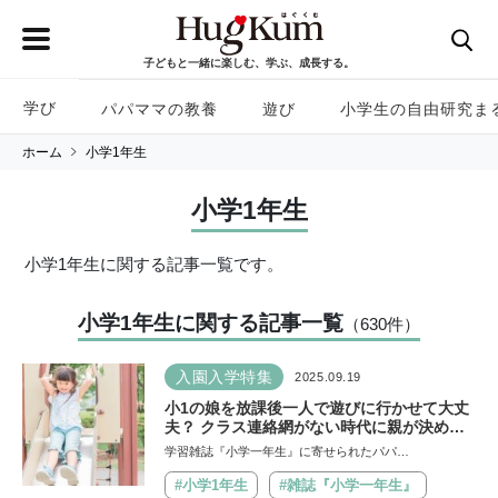
子どもと一緒に楽しむ、学ぶ、成長する。
学び
パパママの教養
遊び
小学生の自由研究ま
ホーム
小学1年生
小学1年生
小学1年生に関する記事一覧です。
小学1年生に関する記事一覧
（630
件
）
入園入学特集
2025.09.19
小1の娘を放課後一人で遊びに行かせて大丈
夫？ クラス連絡網がない時代に親が決める
べき「おうちルール」【現役教師がアドバイ
学習雑誌『小学一年生』に寄せられたパパ…
ス】
#小学1年生
#雑誌『小学一年生』