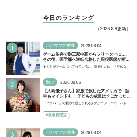
今日のランキング
（2026.8.9更新）
1
パパママの教養
2026.08.04
ゲーム依存で御三家中高からフリーターに…。
その後、医学部へ逆転合格した現役医師が断言
「ゲームの経験が受験勉強に役立った」そう考
子どもがゲームにハマっていると、顔をしかめ、「やめなさ
える背景とは
い！」という親御さんは多いでしょう。中学受験を控えて
い…
2
遊び
2026.08.05
【大島優子さん】家族で旅したアメリカで「語
学もマインドも！ 子どもの成長はすごかった」
声優をつとめた映画『パウ・パトロール ザ・ダ
「パウパト」の愛称で親しまれる人気アニメ「パウ・パトロ
イノ・ムービー』ではあきらめなければ何でも
ール」の劇場版シリーズ第3弾、映画『パウ・パトロール
できると子どもに知ってほしい
ザ…
#長南真理恵
3
パパママの教養
2026.08.04