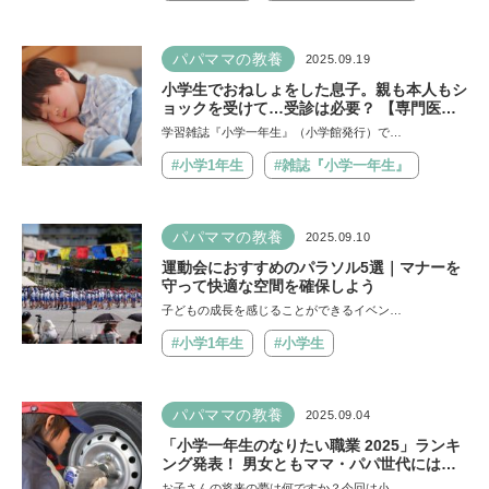
パパママの教養
2025.09.19
小学生でおねしょをした息子。親も本人もシ
ョックを受けて…受診は必要？ 【専門医が
回答】
学習雑誌『小学一年生』（小学館発行）で…
#小学1年生
#雑誌『小学一年生』
パパママの教養
2025.09.10
運動会におすすめのパラソル5選｜マナーを
守って快適な空間を確保しよう
子どもの成長を感じることができるイベン…
#小学1年生
#小学生
パパママの教養
2025.09.04
「小学一年生のなりたい職業 2025」ランキ
ング発表！ 男女ともママ・パパ世代には考
えられなかった職業もランクイン
お子さんの将来の夢は何ですか？今回は小…