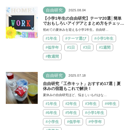
自由研究
2025.08.04
【小学1年生の自由研究】テーマ20選│簡単
でおもしろいアイデアとまとめ方をチェッ
ク！
初めての夏休みを迎える小学1年生。自由研…
#1年生
#テーマ選び
#小学1年生
#低学年
#1日
#3日
#1週間
#数週間
自由研究
2025.07.18
自由研究「工作キット」おすすめ17選｜夏
休みの宿題もこれで解決！
夏休みの自由研究ほど、悩ましいものはな…
#1年生
#2年生
#3年生
#4年生
#6年生
#5年生
#小学1年生
#小学生
#低学年
#中学年