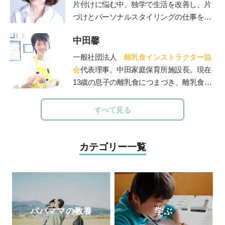
校、児童相談所などで勉強会、講演会を40
片付けに悩む中、独学で生活を改善し、片
年以上続けた。『子どもへのまなざし』
づけとパーソナルスタイリングの仕事を開
（福音館書店）、『育てたように子は育つ
始。
——相田みつをいのちのことば』『ひとり
中田馨
メソッドを公開したブログが人気を呼びパ
親でも子どもは健全に育ちます』（小学
ワーブロガーに。
一般社団法人
離乳食インストラクター協
館）など著書多数。2017年逝去。半世紀に
2011 年にSMART STORAGE！を創業し、
会
代表理事。中田家庭保育所施設長。現在
わたる臨床経験から著したこれら数多くの
現在は株式会社となる。日本初のクローゼ
13歳の息子の離乳食につまづき、離乳食を
育児書は、今も多くの母親たちの厚い信頼
ットオーガナイザー認定講師として人材育
学び始める。「赤ちゃんもママも50点を目
と支持を得ている。
成にも携わっている。
標」をモットーに、20年の保育士としての
すべて見る
また、義母を看取った経験をもとに、人生
経験を生かしながら赤ちゃんとママに寄り
折り返し地点からのライフマネジメント術
添う、和食を大切にした「和の離乳食」を
AgeWellLiving を立ち上げ、活動の場を広げ
伝えている。保育、講演、執筆などの分野
カテゴリー一覧
ている）
で活動中。自身が開催する離乳食インスト
公式ホームページ
ラクター協会2級・1級・養成講座はこれま
ブログ 「SMART STORAGE!」
で2500人が受講。
パパママの教養
学ぶ