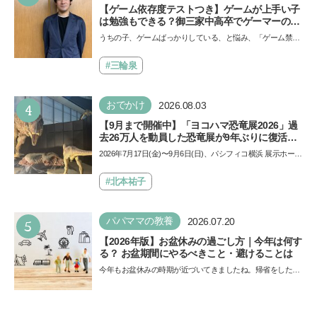
【ゲーム依存度テストつき】ゲームが上手い子
は勉強もできる？御三家中高卒でゲーマーの医
師・阿部智史さんが教えるゲームしながら受験
うちの子、ゲームばっかりしている、と悩み、「ゲーム禁
で勝つためのメソッド
止」を宣言し、子どもとトラブルになる家庭は多いもの。で
も…
#三輪泉
4
おでかけ
2026.08.03
【9月まで開催中】「ヨコハマ恐竜展2026」過
去26万人を動員した恐竜展が9年ぶりに復活！
夏休みのおでかけで楽しむポイントを完全ガイ
2026年7月17日(金)〜9月6日(日)、パシフィコ横浜 展示ホール
ド
Aにて「ヨコハマ恐竜展2026〜恐竜の食卓大図鑑〜」が開
催…
#北本祐子
5
パパママの教養
2026.07.20
【2026年版】お盆休みの過ごし方｜今年は何す
る？ お盆期間にやるべきこと・避けることは
今年もお盆休みの時期が近づいてきましたね。帰省をした
り、旅行に行ったり……さまざまな過ごし方が想定されます
が、…