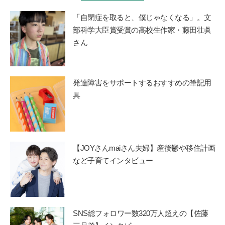
「自閉症を取ると、僕じゃなくなる」。文
部科学大臣賞受賞の高校生作家・藤田壮眞
さん
発達障害をサポートするおすすめの筆記用
具
【JOYさんmaiさん夫婦】産後鬱や移住計画
など子育てインタビュー
SNS総フォロワー数320万人超えの【佐藤