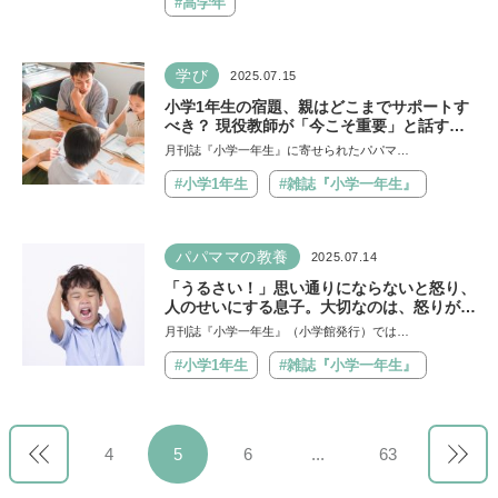
#高学年
学び
2025.07.15
小学1年生の宿題、親はどこまでサポートす
べき？ 現役教師が「今こそ重要」と話すワ
ケ、学習習慣づくりの3つのコツとは？
月刊誌『小学一年生』に寄せられたパパマ…
#小学1年生
#雑誌『小学一年生』
パパママの教養
2025.07.14
「うるさい！」思い通りにならないと怒り、
人のせいにする息子。大切なのは、怒りがお
さまるまで“待つ”こと【専門医が回答】
月刊誌『小学一年生』（小学館発行）では…
#小学1年生
#雑誌『小学一年生』
4
5
6
...
63