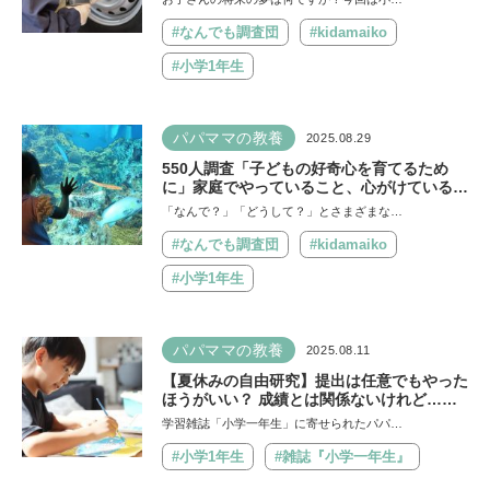
#なんでも調査団
#kidamaiko
#小学1年生
パパママの教養
2025.08.29
550人調査「子どもの好奇心を育てるため
に」家庭でやっていること、心がけているこ
とがこんなにあった！ アンケート結果には
「なんで？」「どうして？」とさまざまな…
ママ・パパの努力が
#なんでも調査団
#kidamaiko
#小学1年生
パパママの教養
2025.08.11
【夏休みの自由研究】提出は任意でもやった
ほうがいい？ 成績とは関係ないけれど…取
り組むことの意外なメリットとは
学習雑誌「小学一年生」に寄せられたパパ…
#小学1年生
#雑誌『小学一年生』