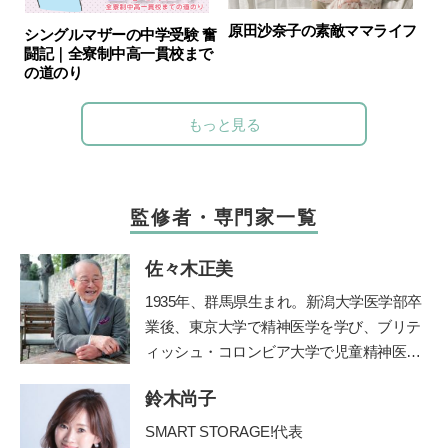
原田沙奈子の素敵ママライフ
シングルマザーの中学受験 奮
闘記｜全寮制中高一貫校まで
の道のり
もっと見る
監修者・専門家一覧
佐々木正美
1935年、群馬県生まれ。新潟大学医学部卒
業後、東京大学で精神医学を学び、ブリテ
ィッシュ・コロンビア大学で児童精神医学
の臨床訓練を受ける。帰国後、国立秩父学
鈴木尚子
園や東京女子医科大学などで多数の臨床に
携わる傍ら、全国の保育園、幼稚園、学
SMART STORAGE!代表