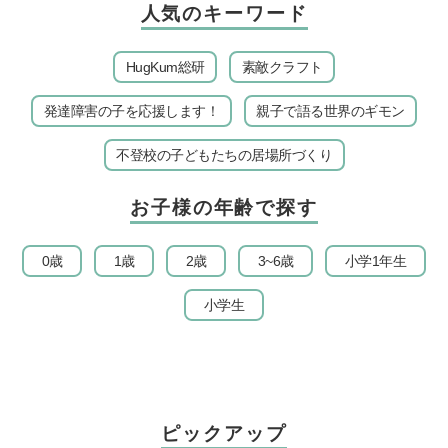
人気のキーワード
HugKum総研
素敵クラフト
発達障害の子を応援します！
親子で語る世界のギモン
不登校の子どもたちの居場所づくり
お子様の年齢で探す
0歳
1歳
2歳
3~6歳
小学1年生
小学生
ピックアップ