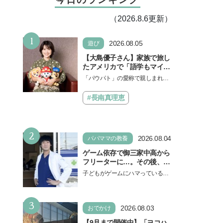
（2026.8.6更新）
1
2026.08.05
遊び
【大島優子さん】家族で旅し
たアメリカで「語学もマイン
ドも！ 子どもの成長はすごか
「パウパト」の愛称で親しまれる
った」声優をつとめた映画
人気アニメ「パウ・パトロール」
『パウ・パトロール ザ・ダイ
の劇場版シリーズ第3弾、映画『パ
#長南真理恵
ノ・ムービー』ではあきらめ
ウ・パトロール ザ…
なければ何でもできると子ど
もに知ってほしい
2
2026.08.04
パパママの教養
ゲーム依存で御三家中高から
フリーターに…。その後、医
学部へ逆転合格した現役医師
子どもがゲームにハマっている
が断言「ゲームの経験が受験
と、顔をしかめ、「やめなさ
勉強に役立った」そう考える
い！」という親御さんは多いでし
背景とは
3
ょう。中学受験を控えてい…
2026.08.03
おでかけ
【9月まで開催中】「ヨコハ