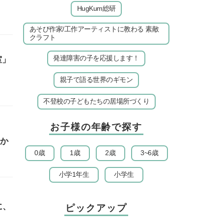
HugKum総研
あそび作家/工作アーティストに教わる 素敵
クラフト
発達障害の子を応援します！
室」
親子で語る世界のギモン
不登校の子どもたちの居場所づくり
お子様の年齢で探す
やか
0歳
1歳
2歳
3~6歳
小学1年生
小学生
に、
ピックアップ