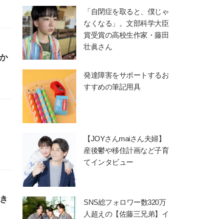
「自閉症を取ると、僕じゃ
なくなる」。文部科学大臣
賞受賞の高校生作家・藤田
壮眞さん
か
発達障害をサポートするお
すすめの筆記用具
【JOYさんmaiさん夫婦】
産後鬱や移住計画など子育
てインタビュー
き
SNS総フォロワー数320万
人超えの【佐藤三兄弟】イ