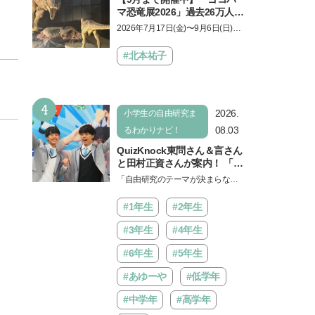
マ恐竜展2026」過去26万人を
動員した恐竜展が9年ぶりに
2026年7月17日(金)〜9月6日(日)、
復活！ 夏休みのおでかけで楽
パシフィコ横浜 展示ホールAにて
しむポイントを完全ガイド
「ヨコハマ恐竜展2026〜恐竜の食
#北本祐子
卓大図鑑〜」が開催…
4
2026.
小学生の自由研究ま
08.03
るわかりナビ！
QuizKnock東問さん＆言さん
と田村正資さんが案内！ 「よ
みうりランド」で遊びながら
「自由研究のテーマが決まらな
自由研究が進む期間限定イベ
い…」。そんな夏休みの悩みにヒ
ントが開催
ントをくれるイベントが、よみう
#1年生
#2年生
りランド「グッジョバ!!…
#3年生
#4年生
#6年生
#5年生
#あゆーや
#低学年
#中学年
#高学年