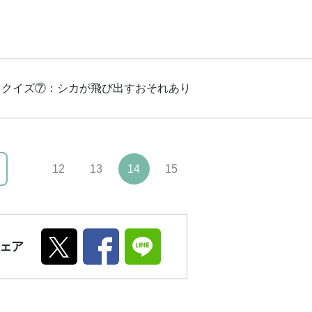
クイズ⑦：シカが飛び出すおそれあり
12
13
14
15
ェア