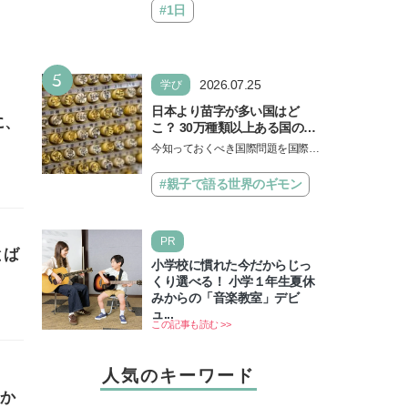
#1日
5
2026.07.25
学び
日本より苗字が多い国はど
に、
こ？ 30万種類以上ある国の理
由とは【親子で語る国際問
今知っておくべき国際問題を国際政
題】
治先生が分かりやすく解説してくれ
る「親子で語る国際問題」。今回
#親子で語る世界のギモン
は、苗字の種類…
PR
とば
小学校に慣れた今だからじっ
くり選べる！ 小学１年生夏休
みからの「音楽教室」デビ
ュ...
この記事も読む >>
人気のキーワード
やか