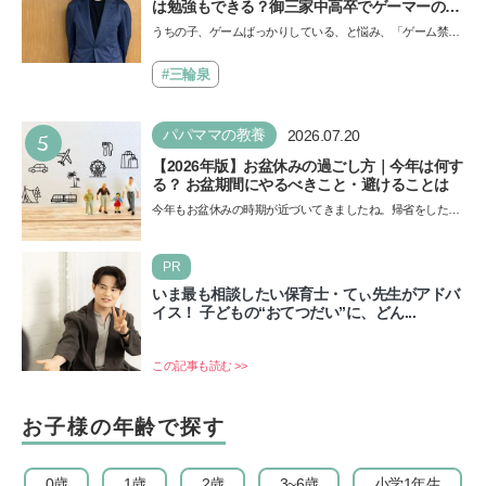
は勉強もできる？御三家中高卒でゲーマーの医
師・阿部智史さんが教えるゲームしながら受験
うちの子、ゲームばっかりしている、と悩み、「ゲーム禁
で勝つためのメソッド
止」を宣言し、子どもとトラブルになる家庭は多いもの。で
も…
#三輪泉
5
パパママの教養
2026.07.20
【2026年版】お盆休みの過ごし方｜今年は何す
る？ お盆期間にやるべきこと・避けることは
今年もお盆休みの時期が近づいてきましたね。帰省をした
り、旅行に行ったり……さまざまな過ごし方が想定されます
が、…
PR
いま最も相談したい保育士・てぃ先生がアドバ
イス！ 子どもの“おてつだい”に、どん...
この記事も読む >>
お子様の年齢で探す
0歳
1歳
2歳
3~6歳
小学1年生