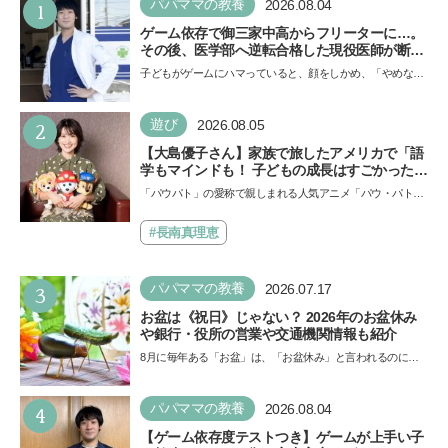
1
パパママの教養
2026.08.04
ゲーム依存で御三家中高からフリーターに…。
その後、医学部へ逆転合格した現役医師が断言
「ゲームの経験が受験勉強に役立った」そう考
子どもがゲームにハマっていると、顔をしかめ、「やめなさ
える背景とは
い！」という親御さんは多いでしょう。中学受験を控えて
い…
2
遊び
2026.08.05
【大島優子さん】家族で旅したアメリカで「語
学もマインドも！ 子どもの成長はすごかった」
声優をつとめた映画『パウ・パトロール ザ・ダ
「パウパト」の愛称で親しまれる人気アニメ「パウ・パトロ
イノ・ムービー』ではあきらめなければ何でも
ール」の劇場版シリーズ第3弾、映画『パウ・パトロール
できると子どもに知ってほしい
ザ…
#長南真理恵
3
パパママの教養
2026.07.17
お盆は《祝日》じゃない？ 2026年のお盆休み
や銀行・役所の営業や交通機関情報も紹介
8月に毎年ある「お盆」は、「お盆休み」と言われるのに祝
日ではないのでしょうか？ 当記事では、まずは2026年のお
盆…
4
パパママの教養
2026.08.04
【ゲーム依存度テストつき】ゲームが上手い子