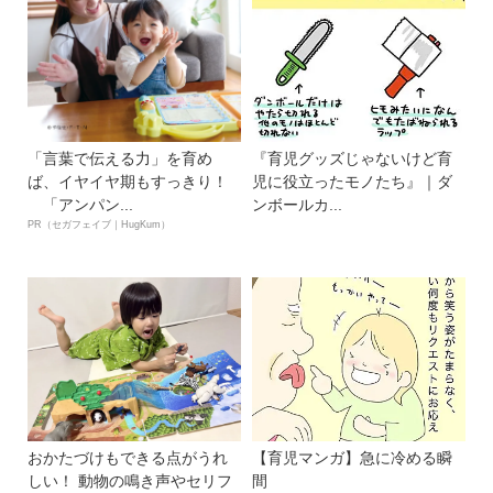
「言葉で伝える力」を育め
『育児グッズじゃないけど育
ば、イヤイヤ期もすっきり！
児に役立ったモノたち』｜ダ
「アンパン...
ンボールカ...
PR（セガフェイブ｜HugKum）
おかたづけもできる点がうれ
【育児マンガ】急に冷める瞬
しい！ 動物の鳴き声やセリフ
間