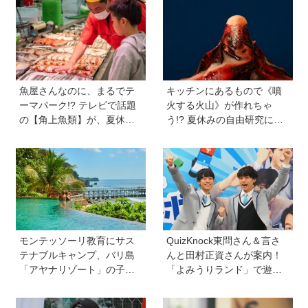
まで
木ヒルズ SUMMER FES】
魚屋さんなのに、まるでテ
キッチンにあるもので《噴
ーマパーク!? テレビで話題
火する火山》が作れちゃ
の【角上魚類】が、夏休み
う!? 夏休みの自由研究にも
のお出かけ＆自由研究にお
おすすめ♪【あそび作家/工作
すすめのワケ
アーティストに教わる】
モンテッソーリ教育にサス
QuizKnock東問さん＆言さ
テナブルキャンプ、バリ島
んと田村正資さんが案内！
「アヤナリゾート」の子ど
「よみうりランド」で遊び
も向けプログラムが本格的
ながら自由研究が進む期間
すぎる！ 家族でおすすめの
限定イベントが開催