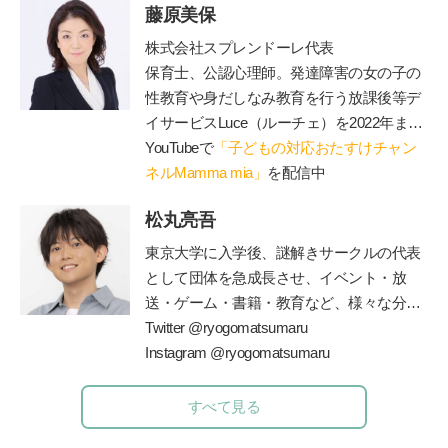
藤原美保
外科。保育園の園医、小・中学校の校医も
務める。
株式会社スプレンドーレ代表
保育士、公認心理師。発達障害の女の子の
性教育や身だしなみ教育を行う放課後等デ
イサービス
Luce
（ルーチェ）を
2022
年まで
運営。現在は障害のあるお子さんと保護者
YouTubeで
「子どもの対応おたすけチャン
が一緒に通うことができる脱毛サロン
ネルMamma mia」
を配信中
Luce
を運営（施術中に療育相談に対応可）、子
松丸亮吾
育てや療育相談、事業所での性教育のやり
方、職員研修やコンサル、講演等を行う。
東京大学に入学後、謎解きサークルの代表
著書に『発達障害の女の子のお母さんが、
として団体を急成長させ、イベント・放
早めに知っておきたい「
47
のルール」』、
送・ゲーム・書籍・教育など、様々な分野
『発達障害の男の子のお母さんが早めに知
で一大ブームを巻き起こしている
Twitter @ryogomatsumaru
”
謎解き
”
っておいて良かったこと
70』
（エッセンシ
の仕掛け人。現在は東大発の謎解きクリエ
Instagram @ryogomatsumaru
ャル出版社）、『発達障害の女の子の「自
イター集団
RIDDLER(
株
)
を立ち上げ、仲間
立」のために親としてできること』（
PHP
とともに様々なメディアに謎解きを仕掛け
すべて見る
研究所）がある。
ている。監修書籍に、『東大ナゾトレ』シ