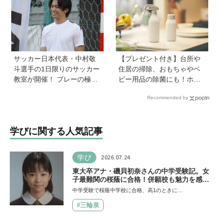
過ごし方とは
サッカー日本代表・中村敬
【プレゼント付き】台所や
斗選手の1日限りのサッカー
住居の掃除、おもちゃやベ
教室が開催！ プレーの極意
ビー用品の除菌にも！ホタ
から子ども時代の話まで…
テの貝殻生まれの天然クリ
Recommended by
学びと笑顔あふれる大盛況
ーナー「Shell we clean?」
イベントを詳しくレポ
学びに関する人気記事
学び
2026.07.24
東大卒アナ・磯貝初奈さんの中学受験記。女
子最難関の桜蔭に合格！併願校も魅力を感じ
た渋渋に。母親の声かけは「睡眠が何より大
中学受験で桜蔭中学校に合格、高1のときに…
事」「勉強イヤならしなくていいよ」
#三輪泉