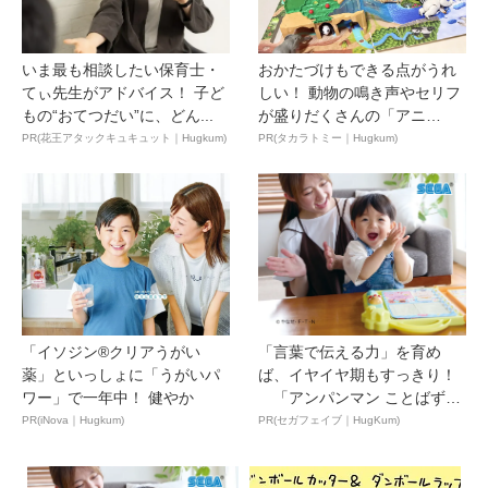
いま最も相談したい保育士・
おかたづけもできる点がうれ
てぃ先生がアドバイス！ 子ど
しい！ 動物の鳴き声やセリフ
もの“おてつだい”に、どん...
が盛りだくさんの「アニ
ア ...
PR(花王アタックキュキュット｜Hugkum)
PR(タカラトミー｜Hugkum)
「イソジン®クリアうがい
「言葉で伝える力」を育め
薬」といっしょに「うがいパ
ば、イヤイヤ期もすっきり！
ワー」で一年中！ 健やか
「アンパンマン ことばずか
ん...
PR(iNova｜Hugkum)
PR(セガフェイブ｜HugKum)