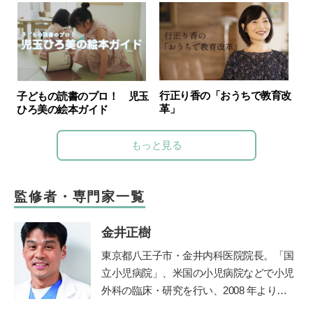
行正り香の「おうちで教育改
子どもの読書のプロ！ 児玉
革」
ひろ美の絵本ガイド
もっと見る
監修者・専門家一覧
金井正樹
東京都八王子市・金井内科医院院長。「国
立小児病院」、米国の小児病院などで小児
外科の臨床・研究を行い、2008 年より現
職。診療科目は内科、小児科、小児外科、