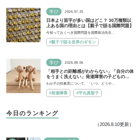
学び
2026.07.25
日本より苗字が多い国はどこ？ 30万種類以
上ある国の理由とは【親子で語る国際問題】
今知っておくべき国際問題を国際政治先生…
#親子で語る世界のギモン
学び
2026.08.06
「相手との距離感がわからない」「自分の体
をうまく洗えない」発達障害の子どもの
「性」に関する困りごと・性教育のポイント
わが子の性教育について、「いつ、どうや…
は？【『発達障害の子の性のルール』著者に
聞いた】
#発達障害
#平丸真梨子
今日のランキング
（2026.8.10更新）