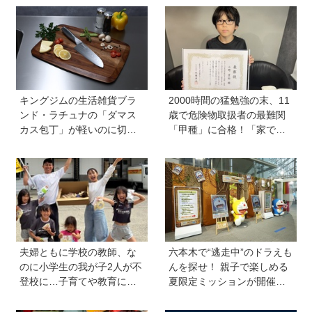
キングジムの生活雑貨ブラ
2000時間の猛勉強の末、11
ンド・ラチュナの「ダマス
歳で危険物取扱者の最難関
カス包丁」が軽いのに切れ
「甲種」に合格！「家で両
味抜群！ “切れない”ストレ
親が勉強する姿を見て、僕
スから卒業【プレゼントあ
もやらなきゃと思った」
り】
夫婦ともに学校の教師、な
六本木で“逃走中”のドラえも
のに小学生の我が子2人が不
んを探せ！ 親子で楽しめる
登校に…子育てや教育に悩
夏限定ミッションが開催
むうち、熱血教師パパが
中、クリアすると限定アイ
「退職しよう」と決意する
テムも【テレビ朝日・六本