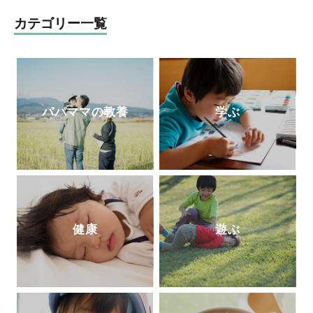
リーズ
(
扶桑社
)
、『東大松丸式ナゾトキス
クール』『東大松丸式
名探偵コナンナゾ
カテゴリー一覧
トキ探偵団』
(
小学館
)
『頭をつかう新習慣
!
ナゾときタイム』
(NHK
出版
)
、など多数の
謎解き本を手がける。
パパママの教養
学ぶ
健康
遊ぶ