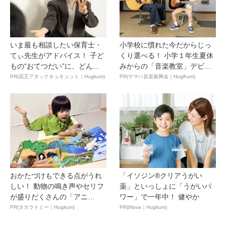
いま最も相談したい保育士・
小学校に慣れた今だからじっ
てぃ先生がアドバイス！ 子ど
くり選べる！ 小学１年生夏休
もの“おてつだい”に、どん...
みからの「音楽教室」デビ
ュ...
PR(花王アタックキュキュット｜Hugkum)
PR(ヤマハ音楽振興会｜HugKum)
おかたづけもできる点がうれ
「イソジン®クリアうがい
しい！ 動物の鳴き声やセリフ
薬」といっしょに「うがいパ
が盛りだくさんの「アニ
ワー」で一年中！ 健やか
ア ...
PR(タカラトミー｜Hugkum)
PR(iNova｜Hugkum)