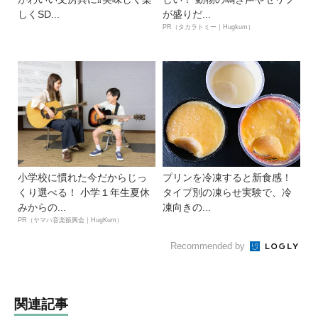
しくSD...
が盛りだ...
PR（タカラトミー｜Hugkum）
小学校に慣れた今だからじっ
プリンを冷凍すると新食感！
くり選べる！ 小学１年生夏休
タイプ別の凍らせ実験で、冷
みからの...
凍向きの...
PR（ヤマハ音楽振興会｜HugKum）
Recommended by
関連記事