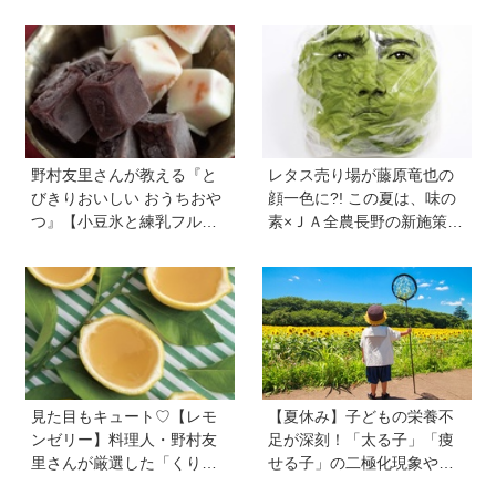
使わず便利【管理栄養士監
ート弁当をママたちが試
修】
食！
野村友里さんが教える『と
レタス売り場が藤原竜也の
びきりおいしい おうちおや
顔一色に?! この夏は、味の
つ』【小豆氷と練乳フルー
素×ＪＡ全農長野の新施策
ツ氷】は暑い夏にぴった
で、フードロスを削減！ レ
り！ 小学生でもお手伝いで
タス料理の幅が広がる『レ
きる
タス瞬間消滅レシピ』も便
利
見た目もキュート♡【レモ
【夏休み】子どもの栄養不
ンゼリー】料理人・野村友
足が深刻！「太る子」「痩
里さんが厳選した「くり返
せる子」の二極化現象や、
しつくりたくなるレシピ」
学力低下が起こる理由。解