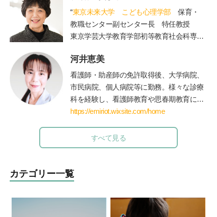
う。
https://safekidsjapan.org/
“
東京未来大学 こども心理学部
保育・
教職センター副センター長 特任教授
東京学芸大学教育学部初等教育社会科専攻
を卒業後、東京都内の公立小学校教諭、副
河井恵美
校長、校長を経て現職。大学では、管理職
歴15年の経験を活かし、教員を目指す学生
看護師・助産師の免許取得後、大学病院、
たちの指導を担当されています。著書に
市民病院、個人病院等に勤務。様々な診療
「保護者対応12か月」(小学館)。”
科を経験し、看護師教育や思春期教育にも
関わる。青年海外協力隊として海外に赴任
https://emiriot.wixsite.com/home
後、国際保健を学ぶために修士課程に進
学・修了。親御さん方へのアドバイスを充
すべて見る
実させたいと思い、保育士・公認心理師の
資格を取得して役立てている。現在は、世
界に住む妊婦さんや産後の方向けに、オン
カテゴリー一覧
ラインサービス中心のエミリオット助産院
を運営。