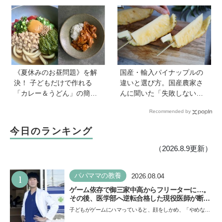
から夏にピッタリなレシピ
決のカギは1日3回のたんぱ
をピックアップ
く質と、発酵食品＆乾物の
活用《専門家監修》
《夏休みのお昼問題》を解
国産・輸入パイナップルの
決！ 子どもだけで作れる
違いと選び方。国産農家さ
「カレー＆うどん」の簡単
んに聞いた「失敗しない見
レシピ4選を料理家・川上ミ
極め方」＆親子で楽しむア
Recommended by
ホさんに聞いた
イデア【季節のフルーツカ
ット便りvol.22】
今日のランキング
（2026.8.9更新）
1
パパママの教養
2026.08.04
ゲーム依存で御三家中高からフリーターに…。
その後、医学部へ逆転合格した現役医師が断言
「ゲームの経験が受験勉強に役立った」そう考
子どもがゲームにハマっていると、顔をしかめ、「やめなさ
える背景とは
い！」という親御さんは多いでしょう。中学受験を控えて