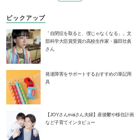
ピックアップ
「自閉症を取ると、僕じゃなくなる」。文
部科学大臣賞受賞の高校生作家・藤田壮眞
さん
発達障害をサポートするおすすめの筆記用
具
【JOYさんmaiさん夫婦】産後鬱や移住計画
など子育てインタビュー