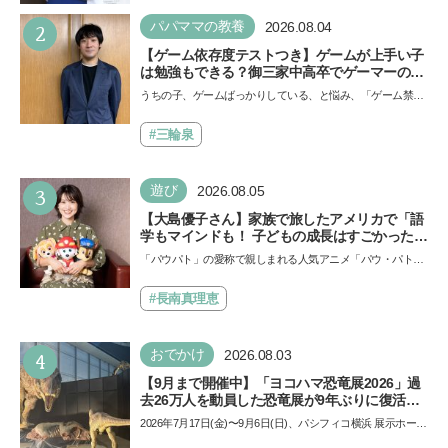
い…
2
パパママの教養
2026.08.04
【ゲーム依存度テストつき】ゲームが上手い子
は勉強もできる？御三家中高卒でゲーマーの医
師・阿部智史さんが教えるゲームしながら受験
うちの子、ゲームばっかりしている、と悩み、「ゲーム禁
で勝つためのメソッド
止」を宣言し、子どもとトラブルになる家庭は多いもの。で
も…
#三輪泉
3
遊び
2026.08.05
【大島優子さん】家族で旅したアメリカで「語
学もマインドも！ 子どもの成長はすごかった」
声優をつとめた映画『パウ・パトロール ザ・ダ
「パウパト」の愛称で親しまれる人気アニメ「パウ・パトロ
イノ・ムービー』ではあきらめなければ何でも
ール」の劇場版シリーズ第3弾、映画『パウ・パトロール
できると子どもに知ってほしい
ザ…
#長南真理恵
4
おでかけ
2026.08.03
【9月まで開催中】「ヨコハマ恐竜展2026」過
去26万人を動員した恐竜展が9年ぶりに復活！
夏休みのおでかけで楽しむポイントを完全ガイ
2026年7月17日(金)〜9月6日(日)、パシフィコ横浜 展示ホール
ド
Aにて「ヨコハマ恐竜展2026〜恐竜の食卓大図鑑〜」が開