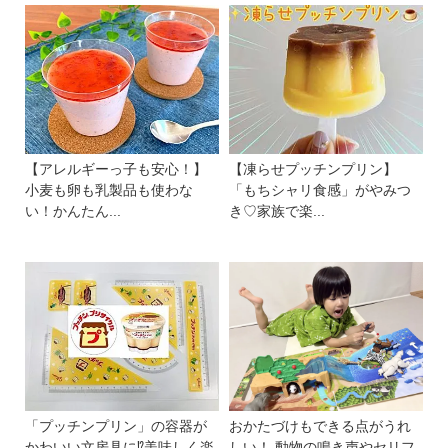
【アレルギーっ子も安心！】
【凍らせプッチンプリン】
小麦も卵も乳製品も使わな
「もちシャリ食感」がやみつ
い！かんたん...
き♡家族で楽...
「プッチンプリン」の容器が
おかたづけもできる点がうれ
かわいい文房具に⁉美味しく楽
しい！ 動物の鳴き声やセリフ