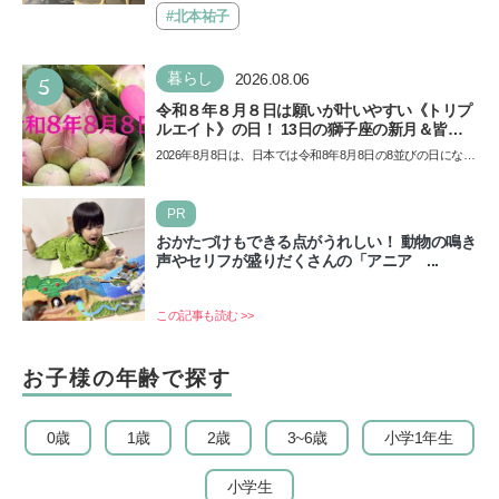
催…
#北本祐子
5
暮らし
2026.08.06
令和８年８月８日は願いが叶いやすい《トリプ
ルエイト》の日！ 13日の獅子座の新月＆皆既
日食の影響にも注目
2026年8月8日は、日本では令和8年8月8日の8並びの日になり
ます。そしてこの日は、「ライオンズゲート」というとっ
て…
PR
おかたづけもできる点がうれしい！ 動物の鳴き
声やセリフが盛りだくさんの「アニア ...
この記事も読む >>
お子様の年齢で探す
0歳
1歳
2歳
3~6歳
小学1年生
小学生