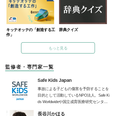
キッテオッテの「創造する工
辞典クイズ
作」
もっと見る
監修者・専門家一覧
Safe Kids Japan
事故による子どもの傷害を予防することを
目的として活動しているNPO法人。Safe Ki
ds Worldwideや国立成育医療研究センタ
ー、産業技術総合研究所などと連携して、
長谷川かほる
子どもの傷害予防に関する様々な活動を行