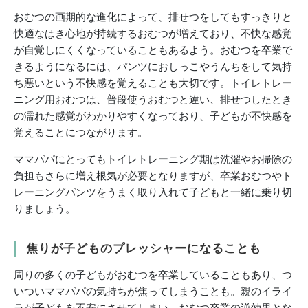
おむつの画期的な進化によって、排せつをしてもすっきりと
快適なはき心地が持続するおむつが増えており、不快な感覚
が自覚しにくくなっていることもあるよう。おむつを卒業で
きるようになるには、パンツにおしっこやうんちをして気持
ち悪いという不快感を覚えることも大切です。トイレトレー
ニング用おむつは、普段使うおむつと違い、排せつしたとき
の濡れた感覚がわかりやすくなっており、子どもが不快感を
覚えることにつながります。
ママパパにとってもトイレトレーニング期は洗濯やお掃除の
負担もさらに増え根気が必要となりますが、卒業おむつやト
レーニングパンツをうまく取り入れて子どもと一緒に乗り切
りましょう。
焦りが子どものプレッシャーになることも
周りの多くの子どもがおむつを卒業していることもあり、つ
いついママパパの気持ちが焦ってしまうことも。親のイライ
ラが子どもを不安にさせてしまい、おむつ卒業の逆効果とな