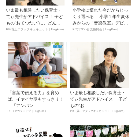
いま最も相談したい保育士・
小学校に慣れた今だからじっ
てぃ先生がアドバイス！ 子ど
くり選べる！ 小学１年生夏休
もの“おてつだい”に、どん...
みからの「音楽教室」デビ
ュ...
PR(花王アタックキュキュット｜Hugkum)
PR(ヤマハ音楽振興会｜HugKum)
「言葉で伝える力」を育め
いま最も相談したい保育士・
ば、イヤイヤ期もすっきり！
てぃ先生がアドバイス！ 子ど
「アンパン...
もの“お...
PR（セガフェイブ｜HugKum）
PR（花王アタックキュキュット｜Hugkum）