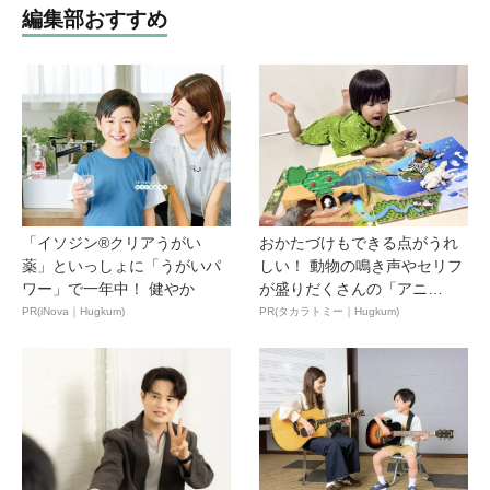
編集部おすすめ
「イソジン®クリアうがい
おかたづけもできる点がうれ
薬」といっしょに「うがいパ
しい！ 動物の鳴き声やセリフ
ワー」で一年中！ 健やか
が盛りだくさんの「アニ
ア ...
PR(iNova｜Hugkum)
PR(タカラトミー｜Hugkum)