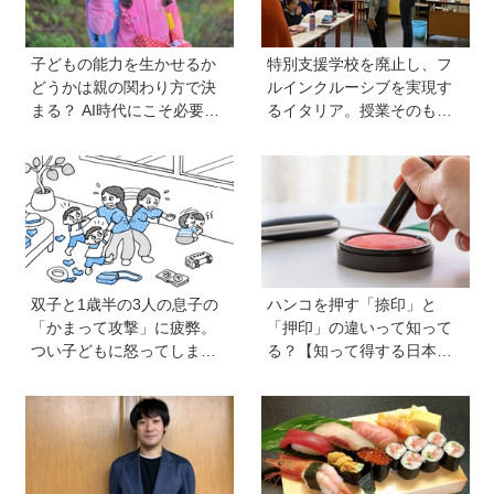
編】
子どもの能力を生かせるか
特別支援学校を廃止し、フ
どうかは親の関わり方で決
ルインクルーシブを実現す
まる？ AI時代にこそ必要な
るイタリア。授業そのもの
コミュニケーションスキル
を、多様な子どもが参加し
の伸ばし方と「愛される人
やすい形に【言語聴覚士 原
格」の育み方
先生が伝える世界のインク
ルーシブ教育】
双子と1歳半の3人の息子の
ハンコを押す「捺印」と
「かまって攻撃」に疲弊。
「押印」の違いって知って
つい子どもに怒ってしまい
る？【知って得する日本語
自己嫌悪の日々です【愛子
ウンチク塾】
先生の子育てお悩み相談
室】