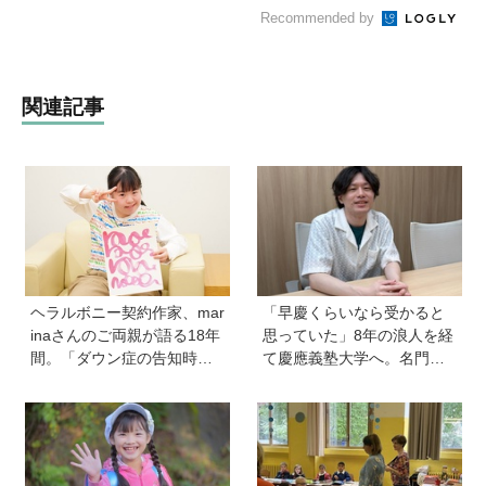
Recommended by
関連記事
ヘラルボニー契約作家、mar
「早慶くらいなら受かると
inaさんのご両親が語る18年
思っていた」8年の浪人を経
間。「ダウン症の告知時は
て慶應義塾大学へ。名門・
目の前が真っ暗に」それで
巣鴨高校を高3で退学…中学
も前に進めた理由は…？ 古
受験の反動からゲーム依存
代・宇宙文字のような《mar
症に。成績急降下から“いい
ina-moji》が人気！
大学に入る”までの道のり
【慶應生よしださん｜前