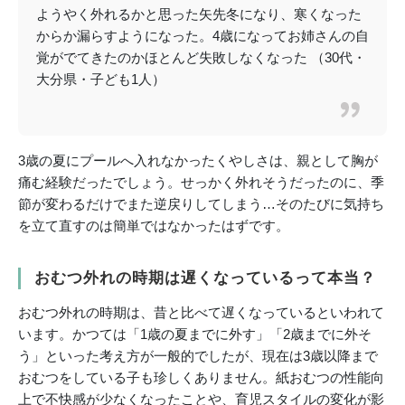
ようやく外れるかと思った矢先冬になり、寒くなった
からか漏らすようになった。4歳になってお姉さんの自
覚がでてきたのかほとんど失敗しなくなった （30代・
大分県・子ども1人）
3歳の夏にプールへ入れなかったくやしさは、親として胸が
痛む経験だったでしょう。せっかく外れそうだったのに、季
節が変わるだけでまた逆戻りしてしまう…そのたびに気持ち
を立て直すのは簡単ではなかったはずです。
おむつ外れの時期は遅くなっているって本当？
おむつ外れの時期は、昔と比べて遅くなっているといわれて
います。かつては「1歳の夏までに外す」「2歳までに外そ
う」といった考え方が一般的でしたが、現在は3歳以降まで
おむつをしている子も珍しくありません。紙おむつの性能向
上で不快感が少なくなったことや、育児スタイルの変化が影