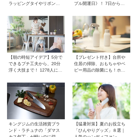
ラッピングタイやリボンが
プル開運日》！ 7日から
作れるマシーンが登場【マ
は、愛と美とお金の星「金
スパレード／シヤチハタ】
星」が、天秤座と蠍座に長
期滞在を開始！
【朝の時短アイデア】5分で
【プレゼント付き】台所や
できるプチ工夫から、20分
住居の掃除、おもちゃやベ
浮く大技まで！ 1278人に聞
ビー用品の除菌にも！ホタ
いた毎日のバタバタを乗り
テの貝殻生まれの天然クリ
切る工夫を大公開《HugKu
ーナー「Shell we clean?」
m総研》
キングジムの生活雑貨ブラ
【猛暑対策】夏のお役立ち
ンド・ラチュナの「ダマス
「ひんやりグッズ」８選｜
カス包丁」が軽いのに切れ
人気のハンディファン、お