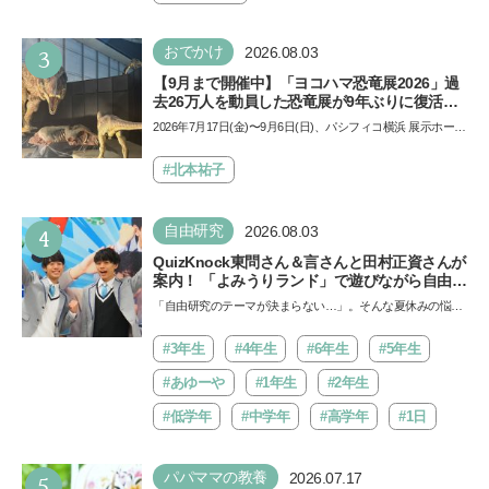
3
おでかけ
2026.08.03
【9月まで開催中】「ヨコハマ恐竜展2026」過
去26万人を動員した恐竜展が9年ぶりに復活！
夏休みのおでかけで楽しむポイントを完全ガイ
2026年7月17日(金)〜9月6日(日)、パシフィコ横浜 展示ホール
ド
Aにて「ヨコハマ恐竜展2026〜恐竜の食卓大図鑑〜」が開
催…
#北本祐子
4
自由研究
2026.08.03
QuizKnock東問さん＆言さんと田村正資さんが
案内！ 「よみうりランド」で遊びながら自由研
究が進む期間限定イベントが開催
「自由研究のテーマが決まらない…」。そんな夏休みの悩み
にヒントをくれるイベントが、よみうりランド「グッジョ
バ!!…
#3年生
#4年生
#6年生
#5年生
#あゆーや
#1年生
#2年生
#低学年
#中学年
#高学年
#1日
5
パパママの教養
2026.07.17