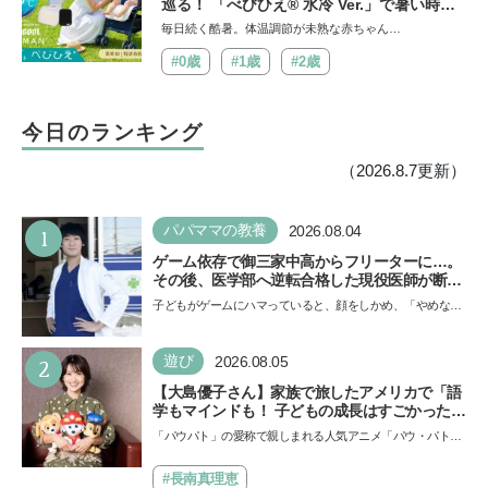
巡る！ 「べびひえ® 水冷 Ver.」で暑い時期
の赤ちゃんのお出かけをサポート
毎日続く酷暑。体温調節が未熟な赤ちゃん…
#0歳
#1歳
#2歳
今日のランキング
（2026.8.7更新）
1
パパママの教養
2026.08.04
ゲーム依存で御三家中高からフリーターに…。
その後、医学部へ逆転合格した現役医師が断言
「ゲームの経験が受験勉強に役立った」そう考
子どもがゲームにハマっていると、顔をしかめ、「やめなさ
える背景とは
い！」という親御さんは多いでしょう。中学受験を控えて
い…
2
遊び
2026.08.05
【大島優子さん】家族で旅したアメリカで「語
学もマインドも！ 子どもの成長はすごかった」
声優をつとめた映画『パウ・パトロール ザ・ダ
「パウパト」の愛称で親しまれる人気アニメ「パウ・パトロ
イノ・ムービー』ではあきらめなければ何でも
ール」の劇場版シリーズ第3弾、映画『パウ・パトロール
できると子どもに知ってほしい
ザ…
#長南真理恵