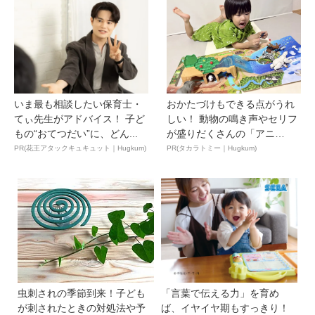
いま最も相談したい保育士・
おかたづけもできる点がうれ
てぃ先生がアドバイス！ 子ど
しい！ 動物の鳴き声やセリフ
もの“おてつだい”に、どん...
が盛りだくさんの「アニ
ア ...
PR(花王アタックキュキュット｜Hugkum)
PR(タカラトミー｜Hugkum)
虫刺されの季節到来！子ども
「言葉で伝える力」を育め
が刺されたときの対処法や予
ば、イヤイヤ期もすっきり！