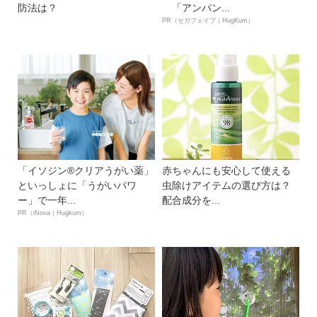
防法は？
「アンパン...
PR（セガフェイブ｜HugKum）
「イソジン®クリアうがい薬」
赤ちゃんにも安心して使える
といっしょに「うがいパワ
虫除けアイテムの選び方は？
ー」で一年...
配合成分を...
PR（iNova｜Hugkum）