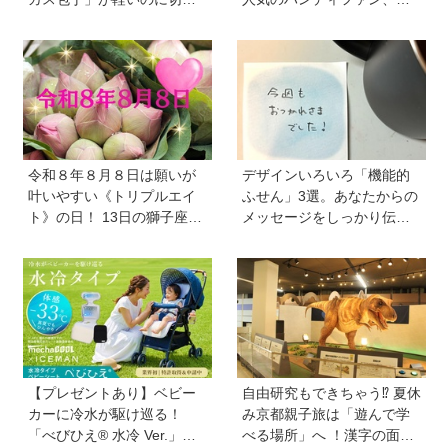
味抜群！ “切れない”ストレ
弁当の保冷グッズ、災害時
スから卒業【プレゼントあ
の暑さ対策セットなど
り】
令和８年８月８日は願いが
デザインいろいろ「機能的
叶いやすい《トリプルエイ
ふせん」3選。あなたからの
ト》の日！ 13日の獅子座の
メッセージをしっかり伝え
新月＆皆既日食の影響にも
ます！ 自分のメモをしっか
注目
り残します！
【プレゼントあり】ベビー
自由研究もできちゃう⁉︎ 夏休
カーに冷水が駆け巡る！
み京都親子旅は「遊んで学
「べびひえ® 水冷 Ver.」で
べる場所」へ ！漢字の面白