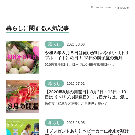
暑い時期の赤ちゃんのお出
さ、科学の不思議に夢中に
Recommended by
かけをサポート
【HugKum京都隊が教える
京の裏ワザ・裏ミチ徹底ガ
イド】
暮らしに関する人気記事
暮らし
2026.08.06
令和８年８月８日は願いが叶いやすい《トリ
プルエイト》の日！ 13日の獅子座の新月＆
皆既日食の影響にも注目
2026年8月8日は、日本では令和8年8月8日の…
暮らし
2026.07.31
【2026年8月の開運日】8月3日・13日・18
日は《トリプル開運日》！ 7日からは、愛と
美とお金の星「金星」が、天秤座と蠍座に長
物価高に猛暑など不安になる状況も続いて…
期滞在を開始！
暮らし
2026.08.05
【プレゼントあり】ベビーカーに冷水が駆け