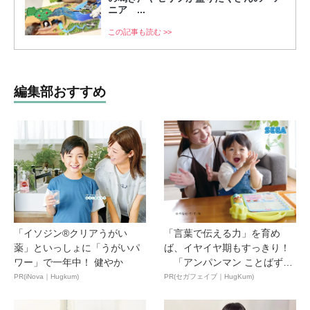
ニア ...
この記事も読む >>
編集部おすすめ
「イソジン®クリアうがい
「言葉で伝える力」を育め
薬」といっしょに「うがいパ
ば、イヤイヤ期もすっきり！
ワー」で一年中！ 健やか
「アンパンマン ことばずか
ん...
PR(iNova｜Hugkum)
PR(セガフェイブ｜HugKum)