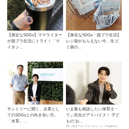
【身近なSDGs】ママライター
【身近なSDGs・脱プラ生活】
が脱プラ生活にトライ！「マ
レジ袋がもらえない今、生ゴ
イタン...
ミ袋の...
サントリーに聞く、企業とし
いま最も相談したい保育士・
てのSDGsとの向き合い方。
てぃ先生がアドバイス！ 子ど
「水育」...
もの“お...
PR（花王アタックキュキュット｜Hugkum）