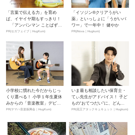
「言葉で伝える力」を育め
「イソジン®クリアうがい
ば、イヤイヤ期もすっきり！
薬」といっしょに「うがいパ
「アンパンマン ことばずか
ワー」で一年中！ 健やか
ん...
PR(セガフェイブ｜HugKum)
PR(iNova｜Hugkum)
小学校に慣れた今だからじっ
いま最も相談したい保育士・
くり選べる！ 小学１年生夏休
てぃ先生がアドバイス！ 子ど
みからの「音楽教室」デビ
もの“おてつだい”に、どん...
ュ...
PR(ヤマハ音楽振興会｜HugKum)
PR(花王アタックキュキュット｜Hugkum)