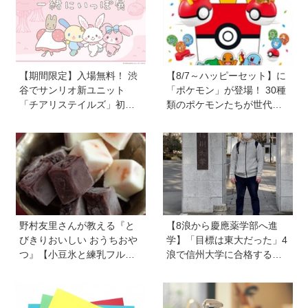
【期間限定】入場無料！ 渋
【8/7～ハッピーセット】に
谷でサンリオ新ユニット
「ポケモン」が登場！ 30種
「チアリステイルズ」初の
類のポケモンたちが世代を
体験型イベントが登場！ 先
超えて勢ぞろい
着でプレゼントも
野村友里さんが教える『と
【8浪から慶應薬学部へ進
びきりおいしい おうちおや
学】「目標は東大だった」4
つ』【小豆氷と練乳フルー
浪で信州大学に合格するも1
ツ氷】は暑い夏にぴった
年で退学。学歴を追い続け
り！ 小学生でもお手伝いで
た理由、今思うことは「学
きる
歴は人の一部にしかすぎな