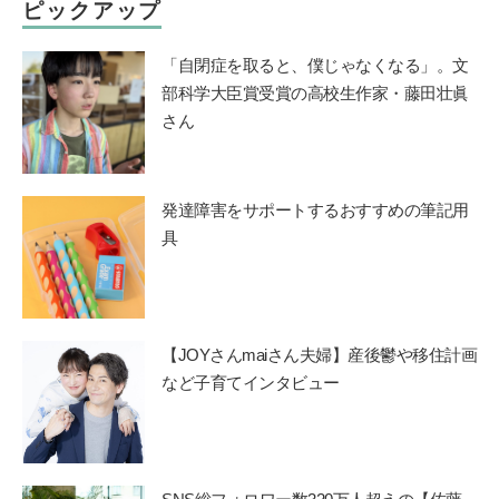
ピックアップ
「自閉症を取ると、僕じゃなくなる」。文
部科学大臣賞受賞の高校生作家・藤田壮眞
さん
発達障害をサポートするおすすめの筆記用
具
【JOYさんmaiさん夫婦】産後鬱や移住計画
など子育てインタビュー