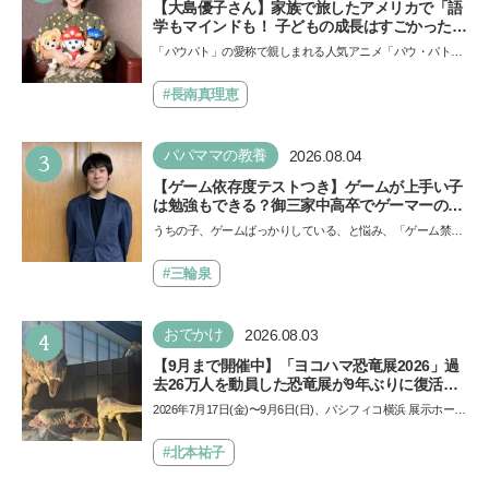
【大島優子さん】家族で旅したアメリカで「語
学もマインドも！ 子どもの成長はすごかった」
声優をつとめた映画『パウ・パトロール ザ・ダ
「パウパト」の愛称で親しまれる人気アニメ「パウ・パトロ
イノ・ムービー』ではあきらめなければ何でも
ール」の劇場版シリーズ第3弾、映画『パウ・パトロール
できると子どもに知ってほしい
ザ…
#長南真理恵
3
パパママの教養
2026.08.04
【ゲーム依存度テストつき】ゲームが上手い子
は勉強もできる？御三家中高卒でゲーマーの医
師・阿部智史さんが教えるゲームしながら受験
うちの子、ゲームばっかりしている、と悩み、「ゲーム禁
で勝つためのメソッド
止」を宣言し、子どもとトラブルになる家庭は多いもの。で
も…
#三輪泉
4
おでかけ
2026.08.03
【9月まで開催中】「ヨコハマ恐竜展2026」過
去26万人を動員した恐竜展が9年ぶりに復活！
夏休みのおでかけで楽しむポイントを完全ガイ
2026年7月17日(金)〜9月6日(日)、パシフィコ横浜 展示ホール
ド
Aにて「ヨコハマ恐竜展2026〜恐竜の食卓大図鑑〜」が開
催…
#北本祐子