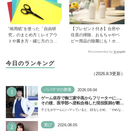
い」《慶應生よしださん｜
後編》
“画用紙”を使った「自由研
【プレゼント付き】台所や
究」のまとめ方｜レイアウ
住居の掃除、おもちゃやベ
トや書き方・綴じ方のコツ
ビー用品の除菌にも！ホタ
を紹介
テの貝殻生まれの天然クリ
Recommended by
ーナー「Shell we clean?」
今日のランキング
（2026.8.9更新）
1
パパママの教養
2026.08.04
ゲーム依存で御三家中高からフリーターに…。
その後、医学部へ逆転合格した現役医師が断言
「ゲームの経験が受験勉強に役立った」そう考
子どもがゲームにハマっていると、顔をしかめ、「やめなさ
える背景とは
い！」という親御さんは多いでしょう。中学受験を控えて
い…
2
遊び
2026.08.05