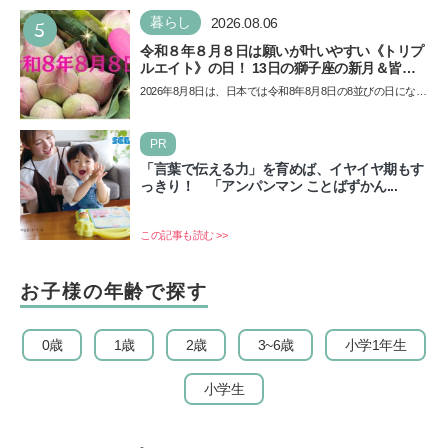
5
暮らし
2026.08.06
令和８年８月８日は願いが叶いやすい《トリプ
ルエイト》の日！ 13日の獅子座の新月＆皆既
日食の影響にも注目
2026年8月8日は、日本では令和8年8月8日の8並びの日になり
ます。そしてこの日は、「ライオンズゲート」というとっ
て…
PR
「言葉で伝える力」を育めば、イヤイヤ期もす
っきり！ 「アンパンマン ことばずかん...
この記事も読む >>
お子様の年齢で探す
0歳
1歳
2歳
3~6歳
小学1年生
小学生