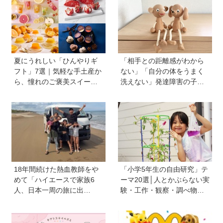
夏にうれしい「ひんやりギ
「相手との距離感がわから
フト」7選｜気軽な手土産か
ない」「自分の体をうまく
ら、憧れのご褒美スイーツ
洗えない」発達障害の子ど
まで
もの「性」に関する困りご
と・性教育のポイントは？
【『発達障害の子の性のル
ール』著者に聞いた】
18年間続けた熱血教師をや
「小学5年生の自由研究」テ
めて「ハイエースで家族6
ーマ20選│人とかぶらない実
人、日本一周の旅に出
験・工作・観察・調べ物の
る！」…我が子の不登校を
おすすめ
きっかけに、新たな一歩を
踏み出した教師夫妻の決断