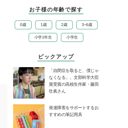
お子様の年齢で探す
0歳
1歳
2歳
3~6歳
小学1年生
小学生
ピックアップ
「自閉症を取ると、僕じゃ
なくなる」。文部科学大臣
賞受賞の高校生作家・藤田
壮眞さん
発達障害をサポートするお
すすめの筆記用具