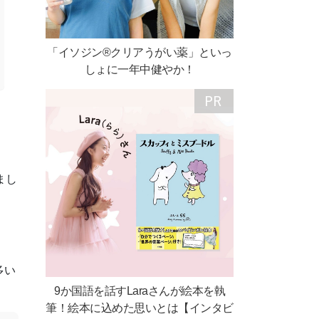
「イソジン®クリアうがい薬」といっ
しょに一年中健やか！
まし
多い
9か国語を話すLaraさんが絵本を執
筆！絵本に込めた思いとは【インタビ