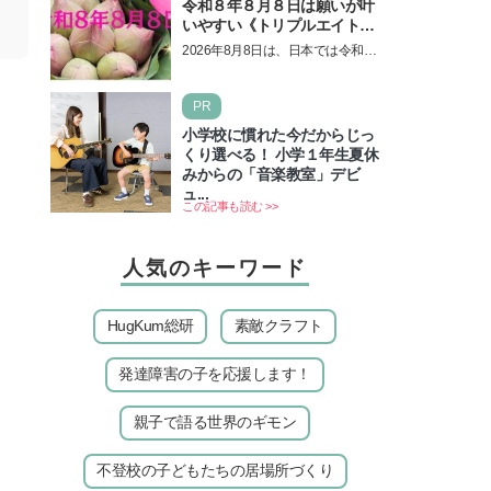
令和８年８月８日は願いが叶
いやすい《トリプルエイト》
の日！ 13日の獅子座の新月
2026年8月8日は、日本では令和8
＆皆既日食の影響にも注目
年8月8日の8並びの日になりま
す。そしてこの日は、「ライオン
PR
ズゲート」というとって…
小学校に慣れた今だからじっ
くり選べる！ 小学１年生夏休
みからの「音楽教室」デビ
ュ...
この記事も読む >>
人気のキーワード
HugKum総研
素敵クラフト
発達障害の子を応援します！
親子で語る世界のギモン
不登校の子どもたちの居場所づくり