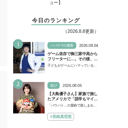
ュー】
今日のランキング
（2026.8.8更新）
1
2026.08.04
パパママの教養
ゲーム依存で御三家中高から
フリーターに…。その後、医
学部へ逆転合格した現役医師
子どもがゲームにハマっている
が断言「ゲームの経験が受験
と、顔をしかめ、「やめなさ
勉強に役立った」そう考える
い！」という親御さんは多いでし
背景とは
2
ょう。中学受験を控えてい…
2026.08.05
遊び
【大島優子さん】家族で旅し
たアメリカで「語学もマイン
ドも！ 子どもの成長はすごか
「パウパト」の愛称で親しまれる
った」声優をつとめた映画
人気アニメ「パウ・パトロール」
『パウ・パトロール ザ・ダイ
の劇場版シリーズ第3弾、映画『パ
#長南真理恵
ノ・ムービー』ではあきらめ
ウ・パトロール ザ…
なければ何でもできると子ど