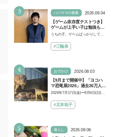
もに知ってほしい
3
2026.08.04
パパママの教養
【ゲーム依存度テストつき】
ゲームが上手い子は勉強もで
きる？御三家中高卒でゲーマ
うちの子、ゲームばっかりしてい
ーの医師・阿部智史さんが教
る、と悩み、「ゲーム禁止」を宣
えるゲームしながら受験で勝
言し、子どもとトラブルになる家
#三輪泉
つためのメソッド
庭は多いもの。でも…
4
2026.08.03
おでかけ
【9月まで開催中】「ヨコハ
マ恐竜展2026」過去26万人を
動員した恐竜展が9年ぶりに
2026年7月17日(金)〜9月6日(日)、
復活！ 夏休みのおでかけで楽
パシフィコ横浜 展示ホールAにて
しむポイントを完全ガイド
「ヨコハマ恐竜展2026〜恐竜の食
#北本祐子
卓大図鑑〜」が開催…
5
2026.08.06
暮らし