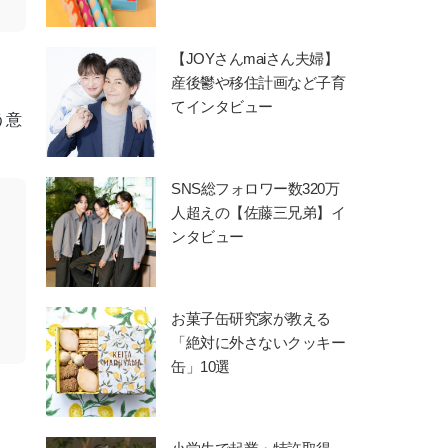
【JOYさんmaiさん夫婦】
産後鬱や移住計画など子育
てインタビュー
う意
SNS総フォロワー数320万
人超えの【佐藤三兄弟】イ
ンタビュー
お菓子缶研究家が教える
「絶対に外さないクッキー
缶」10選