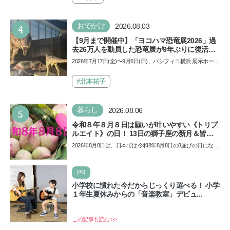
4
おでかけ
2026.08.03
【9月まで開催中】「ヨコハマ恐竜展2026」過
去26万人を動員した恐竜展が9年ぶりに復活！
夏休みのおでかけで楽しむポイントを完全ガイ
2026年7月17日(金)〜9月6日(日)、パシフィコ横浜 展示ホール
ド
Aにて「ヨコハマ恐竜展2026〜恐竜の食卓大図鑑〜」が開
催…
#北本祐子
5
暮らし
2026.08.06
令和８年８月８日は願いが叶いやすい《トリプ
ルエイト》の日！ 13日の獅子座の新月＆皆既
日食の影響にも注目
2026年8月8日は、日本では令和8年8月8日の8並びの日になり
ます。そしてこの日は、「ライオンズゲート」というとっ
て…
PR
小学校に慣れた今だからじっくり選べる！ 小学
１年生夏休みからの「音楽教室」デビュ...
この記事も読む >>