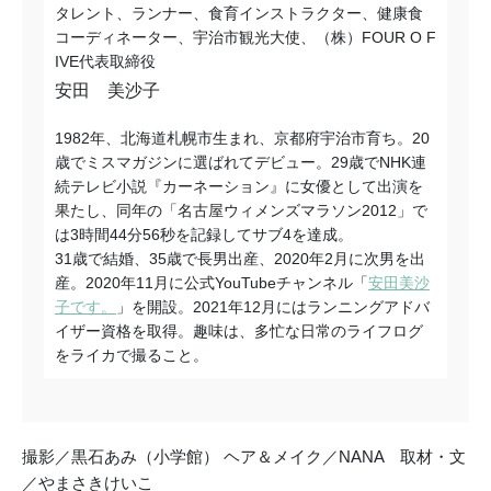
タレント、ランナー、食育インストラクター、健康食
コーディネーター、宇治市観光大使、（株）FOUR O F
IVE代表取締役
安田 美沙子
1982年、北海道札幌市生まれ、京都府宇治市育ち。20
歳でミスマガジンに選ばれてデビュー。29歳でNHK連
続テレビ小説『カーネーション』に女優として出演を
果たし、同年の「名古屋ウィメンズマラソン2012」で
は3時間44分56秒を記録してサブ4を達成。
31歳で結婚、35歳で長男出産、2020年2月に次男を出
産。2020年11月に公式YouTubeチャンネル「
安田美沙
子です。
」を開設。2021年12月にはランニングアドバ
イザー資格を取得。趣味は、多忙な日常のライフログ
をライカで撮ること。
撮影／黒石あみ（小学館） ヘア＆メイク／NANA 取材・文
／やまさきけいこ