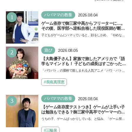
1
パパママの教養
2026.08.04
ゲーム依存で御三家中高からフリーターに…。
その後、医学部へ逆転合格した現役医師が断言
「ゲームの経験が受験勉強に役立った」そう考
子どもがゲームにハマっていると、顔をしかめ、「やめなさ
える背景とは
い！」という親御さんは多いでしょう。中学受験を控えて
い…
2
遊び
2026.08.05
【大島優子さん】家族で旅したアメリカで「語
学もマインドも！ 子どもの成長はすごかった」
声優をつとめた映画『パウ・パトロール ザ・ダ
「パウパト」の愛称で親しまれる人気アニメ「パウ・パトロ
イノ・ムービー』ではあきらめなければ何でも
ール」の劇場版シリーズ第3弾、映画『パウ・パトロール
できると子どもに知ってほしい
ザ…
#長南真理恵
3
パパママの教養
2026.08.04
【ゲーム依存度テストつき】ゲームが上手い子
は勉強もできる？御三家中高卒でゲーマーの医
師・阿部智史さんが教えるゲームしながら受験
うちの子、ゲームばっかりしている、と悩み、「ゲーム禁
で勝つためのメソッド
止」を宣言し、子どもとトラブルになる家庭は多いもの。で
も…
#三輪泉