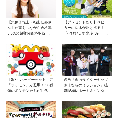
【気象予報士・福山佳那さ
【プレゼントあり】ベビー
ん】仕事をしながら合格率
カーに冷水が駆け巡る！
5.8%の超難関資格取得、さ
「べびひえ® 水冷 Ver.」で
らに東大大学院へ。「安心
暑い時期の赤ちゃんのお出
できる場所」をつくってく
かけをサポート
れた両親のもとで挑戦し続
ける心が育った
【8/7～ハッピーセット】に
映画『仮面ライダーゼッツ
「ポケモン」が登場！ 30種
さよならのミッション』撮
類のポケモンたちが世代を
影現場レポート＆インタビ
超えて勢ぞろい
ュー＆メイキングカット