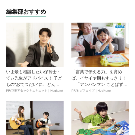
編集部おすすめ
いま最も相談したい保育士・
「言葉で伝える力」を育め
てぃ先生がアドバイス！ 子ど
ば、イヤイヤ期もすっきり！
もの“おてつだい”に、どん...
「アンパンマン ことばずか
ん...
PR(花王アタックキュキュット｜Hugkum)
PR(セガフェイブ｜HugKum)