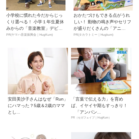
小学校に慣れた今だからじっ
おかたづけもできる点がうれ
くり選べる！ 小学１年生夏休
しい！ 動物の鳴き声やセリフ
みからの「音楽教室」デビ
が盛りだくさんの「アニ
ュ...
ア ...
PR(ヤマハ音楽振興会｜HugKum)
PR(タカラトミー｜Hugkum)
安田美沙子さんはなぜ「Run」
「言葉で伝える力」を育め
にハマった？5歳＆2歳のママ
ば、イヤイヤ期もすっきり！
とし...
「アンパン...
PR（セガフェイブ｜HugKum）