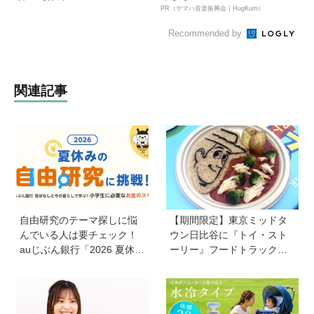
PR（ヤマハ音楽振興会｜HugKum）
Recommended by
関連記事
自由研究のテーマ探しに悩
【期間限定】東京ミッドタ
んでいる人は要チェック！
ウン日比谷に『トイ・スト
auじぶん銀行「2026 夏休み
ーリー』フードトラックが
の自由研究に挑戦！」を活
ずらり！ メニューや見どこ
用してお金のスキルを学ぼ
ろをチェックしてきました
う