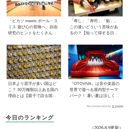
「ピカソ meets ポール・ス
「寿し」「寿司」「鮨」。
ミス 遊び心の冒険へ」自由
この違いどういう意味があ
研究のヒントをたくさん発
るの？【知って得する日本
見！オリジナルグッズもか
語ウンチク塾】
わいい♡【ゆる〜く楽しむ
美術案内】
日本より苗字が多い国はど
『OTOVIVA』は音や楽器の
こ？ 30万種類以上ある国の
世界で遊べる屋内型テーマ
理由とは【親子で語る国際
パーク！ 暑い夏は涼しく遊
問題】
びまくろう！
Recommended by
今日のランキング
（2026.8.9更新）