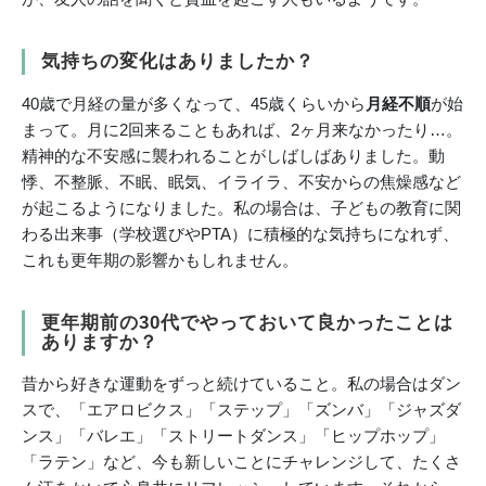
気持ちの変化はありましたか？
40歳で月経の量が多くなって、45歳くらいから
月経不順
が始
まって。月に2回来ることもあれば、2ヶ月来なかったり…。
精神的な不安感に襲われることがしばしばありました。動
悸、不整脈、不眠、眠気、イライラ、不安からの焦燥感など
が起こるようになりました。私の場合は、子どもの教育に関
わる出来事（学校選びやPTA）に積極的な気持ちになれず、
これも更年期の影響かもしれません。
更年期前の30代でやっておいて良かったことは
ありますか？
昔から好きな運動をずっと続けていること。私の場合はダン
スで、「エアロビクス」「ステップ」「ズンバ」「ジャズダ
ンス」「バレエ」「ストリートダンス」「ヒップホップ」
「ラテン」など、今も新しいことにチャレンジして、たくさ