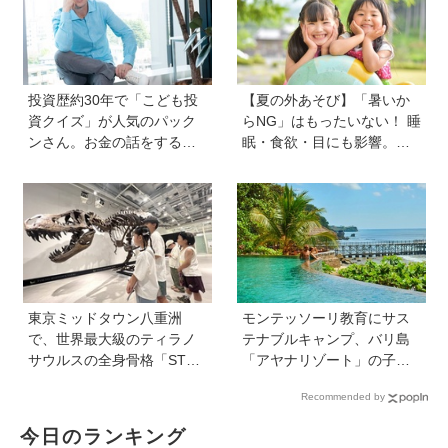
投資歴約30年で「こども投
【夏の外あそび】「暑いか
資クイズ」が人気のパック
らNG」はもったいない！ 睡
ンさん。お金の話をするの
眠・食欲・目にも影響。専
に早すぎることはない！ 子
門家に教わる屋外のメリッ
どもも正しい節約、投資方
トと、猛暑日の室内あそび
法を知ってほしい
の工夫
東京ミッドタウン八重洲
モンテッソーリ教育にサス
で、世界最大級のティラノ
テナブルキャンプ、バリ島
サウルスの全身骨格「STA
「アヤナリゾート」の子ど
N」に会える！「YAESU KI
も向けプログラムが本格的
Recommended by
DS EXPO 2026 ダイナソー
すぎる！ 家族でおすすめの
ラボ」が開催中
過ごし方とは
今日のランキング