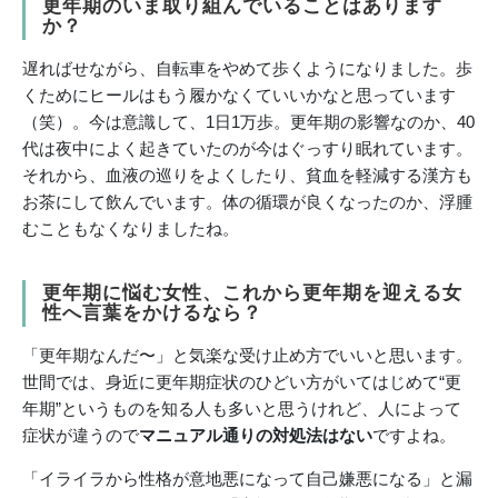
更年期のいま取り組んでいることはあります
か？
遅ればせながら、自転車をやめて歩くようになりました。歩
くためにヒールはもう履かなくていいかなと思っています
（笑）。今は意識して、1日1万歩。更年期の影響なのか、40
代は夜中によく起きていたのが今はぐっすり眠れています。
それから、血液の巡りをよくしたり、貧血を軽減する漢方も
お茶にして飲んでいます。体の循環が良くなったのか、浮腫
むこともなくなりましたね。
更年期に悩む女性、これから更年期を迎える女
性へ言葉をかけるなら？
「更年期なんだ〜」と気楽な受け止め方でいいと思います。
世間では、身近に更年期症状のひどい方がいてはじめて“更
年期”というものを知る人も多いと思うけれど、人によって
症状が違うので
マニュアル通りの対処法はない
ですよね。
「イライラから性格が意地悪になって自己嫌悪になる」と漏