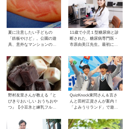
夏に注意したい子どもの
11歳で小児１型糖尿病と診
「鉄板やけど」。公園の遊
断された、糖尿病専門医・
具、意外なマンションの設
市原由美江先生。最初に感
備で…。知っておきたい注
じた違和感は、とにかく喉
意点と対応【専門医監修】
が渇くことだった
野村友里さんが教える『と
QuizKnock東問さん＆言さ
びきりおいしい おうちおや
んと田村正資さんが案内！
つ』【小豆氷と練乳フルー
「よみうりランド」で遊び
ツ氷】は暑い夏にぴった
ながら自由研究が進む期間
り！ 小学生でもお手伝いで
限定イベントが開催
きる