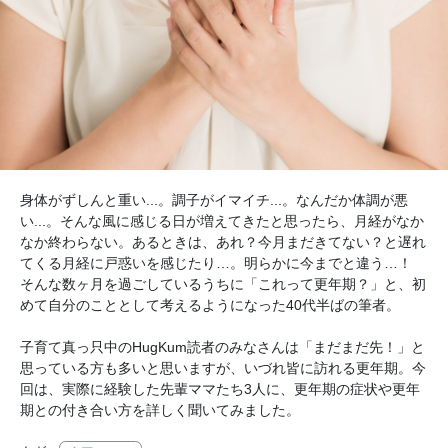
身体がずしんと重い...。調子がイマイチ...。なんだか体調が悪
い...。そんな風に感じる日が増えてきたと思ったら、月経がなか
なか終わらない。あるときは、あれ？今月まだきてない？と遅れ
てくる月経に戸惑いを感じたり…。明らかに今までと違う…！
そんな数ヶ月を過ごしているうちに「これって更年期？」と、初
めて自分のこととして考えるようになった40代半ばの筆者。
子育て真っ只中のHugKum読者のみなさんは「まだまだ先！」と
思っている方も多いと思いますが、いづれ皆に訪れる更年期。今
回は、実際に経験した先輩ママたち3人に、更年期の症状や更年
期との付き合い方を詳しく聞いてみました。