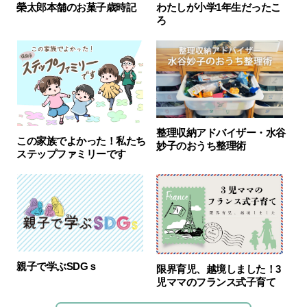
榮太郎本舗のお菓子歳時記
わたしが小学1年生だったこ
ろ
整理収納アドバイザー・水谷
この家族でよかった！私たち
妙子のおうち整理術
ステップファミリーです
親子で学ぶSDGｓ
限界育児、越境しました！3
児ママのフランス式子育て