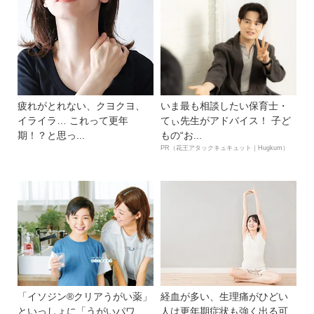
疲れがとれない、クヨクヨ、
いま最も相談したい保育士・
イライラ… これって更年
てぃ先生がアドバイス！ 子ど
期！？と思っ...
もの“お...
PR（花王アタックキュキュット｜Hugkum）
「イソジン®クリアうがい薬」
経血が多い、生理痛がひどい
といっしょに「うがいパワ
人は更年期症状も強く出る可