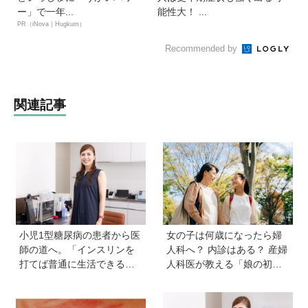
ー」で一年...
能性大！ ...
PR（iNova｜Hugkum）
Recommended by
関連記事
小児1型糖尿病の患者から医
女の子は何歳になったら婦
師の道へ。「インスリンを
人科へ？ 内診はある？ 産婦
打てば普通に生活できる」
人科医が教える「娘の初め
と教えてくれた医師と出会
ての婦人科受診ガイド」
い、専門医を目指すように