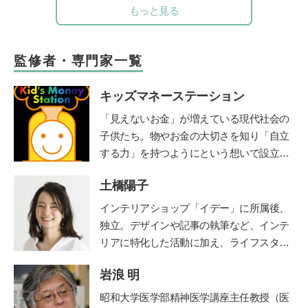
もっと見る
監修者・専門家一覧
キッズマネーステーション
「見えないお金」が増えている現代社会の
子供たち。物やお金の大切さを知り「自立
する力」を持つようにという想いで設立。
全国に約160名在籍する認定講師が自治体
土橋陽子
や学校などを中心に、お金教育・キャリア
教育の授業や講演を行う。2018年までに11
インテリアショップ「イデー」に所属後、
00件以上の講座実績を持つ。
http://www.1ki
独立。デザインや記事の執筆など、インテ
nsenkyouiku.com/
リアに特化した活動に加え、ライフスタイ
ルのコンサルティングなども行う。 家族
岩浪 明
の時間に笑顔を増やすアナログ時計「funp
unclock」シリーズデザイナー。仕事と並
昭和大学医学部精神医学講座主任教授（医