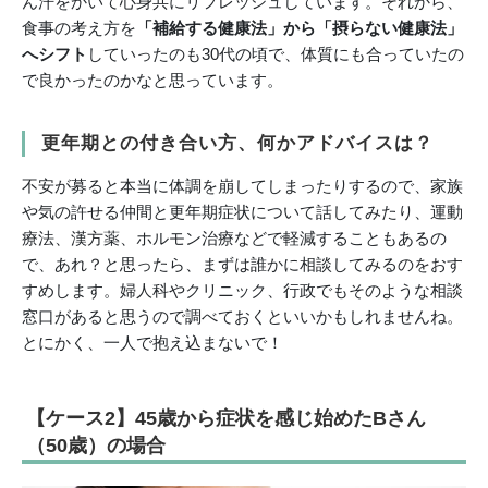
ん汗をかいて心身共にリフレッシュしています。それから、
食事の考え方を
「補給する健康法」から「摂らない健康法」
へシフト
していったのも30代の頃で、体質にも合っていたの
で良かったのかなと思っています。
更年期との付き合い方、何かアドバイスは？
不安が募ると本当に体調を崩してしまったりするので、家族
や気の許せる仲間と更年期症状について話してみたり、運動
療法、漢方薬、ホルモン治療などで軽減することもあるの
で、あれ？と思ったら、まずは誰かに相談してみるのをおす
すめします。婦人科やクリニック、行政でもそのような相談
窓口があると思うので調べておくといいかもしれませんね。
とにかく、一人で抱え込まないで！
【ケース2】45歳から症状を感じ始めたBさん
（50歳）の場合