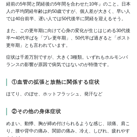
経前の5年間と閉経後の5年間を合わせた10年』のこと。日本
人の平均閉経年齢は約50歳ですが、個人差が大きく、早い人
では40台前半、遅い人では50代後半に閉経を迎えるそう。
また、この更年期に向けて心身の変化が生じはじめる30代後
半〜40代半ばを「プレ更年期」、50代半ば過ぎると「ポスト
更年期」とも言われています。
症状は千差万別ですが、大きく3種類。いずれもホルモンバ
ランスの影響が原因で病気ではないのが特徴です。
①血管の拡張と放熱に関係する症状
ほてり、のぼせ、ホットフラッシュ、発汗など
②その他の身体症状
めまい、動悸、胸が締め付けられるような感じ、頭痛、肩こ
り、腰や背中の痛み、関節の痛み、冷え、しびれ、疲れやす