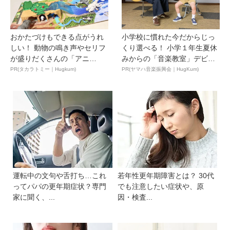
おかたづけもできる点がうれ
小学校に慣れた今だからじっ
しい！ 動物の鳴き声やセリフ
くり選べる！ 小学１年生夏休
が盛りだくさんの「アニ
みからの「音楽教室」デビ
ア ...
ュ...
PR(タカラトミー｜Hugkum)
PR(ヤマハ音楽振興会｜HugKum)
運転中の文句や舌打ち…これ
若年性更年期障害とは？ 30代
ってパパの更年期症状？専門
でも注意したい症状や、原
家に聞く、...
因・検査...