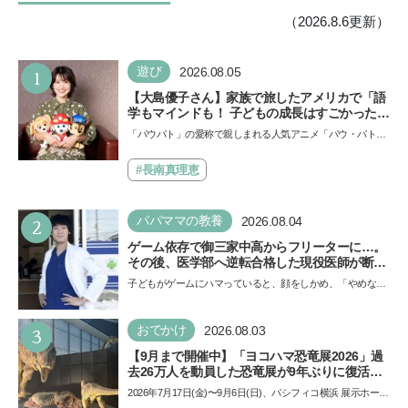
（2026.8.6更新）
1
遊び
2026.08.05
【大島優子さん】家族で旅したアメリカで「語
学もマインドも！ 子どもの成長はすごかった」
声優をつとめた映画『パウ・パトロール ザ・ダ
「パウパト」の愛称で親しまれる人気アニメ「パウ・パトロ
イノ・ムービー』ではあきらめなければ何でも
ール」の劇場版シリーズ第3弾、映画『パウ・パトロール
できると子どもに知ってほしい
ザ…
#長南真理恵
2
パパママの教養
2026.08.04
ゲーム依存で御三家中高からフリーターに…。
その後、医学部へ逆転合格した現役医師が断言
「ゲームの経験が受験勉強に役立った」そう考
子どもがゲームにハマっていると、顔をしかめ、「やめなさ
える背景とは
い！」という親御さんは多いでしょう。中学受験を控えて
い…
3
おでかけ
2026.08.03
【9月まで開催中】「ヨコハマ恐竜展2026」過
去26万人を動員した恐竜展が9年ぶりに復活！
夏休みのおでかけで楽しむポイントを完全ガイ
2026年7月17日(金)〜9月6日(日)、パシフィコ横浜 展示ホール
ド