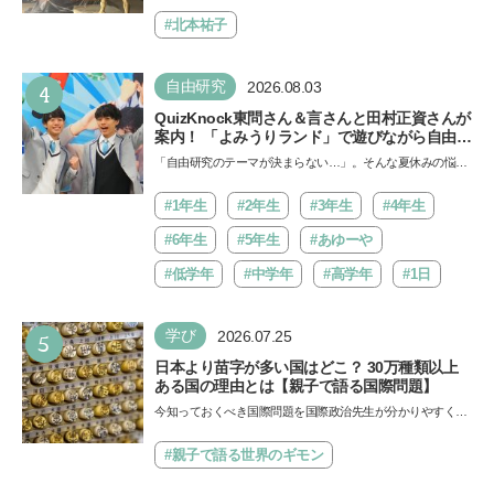
Aにて「ヨコハマ恐竜展2026〜恐竜の食卓大図鑑〜」が開
催…
#北本祐子
4
自由研究
2026.08.03
QuizKnock東問さん＆言さんと田村正資さんが
案内！ 「よみうりランド」で遊びながら自由研
究が進む期間限定イベントが開催
「自由研究のテーマが決まらない…」。そんな夏休みの悩み
にヒントをくれるイベントが、よみうりランド「グッジョ
バ!!…
#1年生
#2年生
#3年生
#4年生
#6年生
#5年生
#あゆーや
#低学年
#中学年
#高学年
#1日
5
学び
2026.07.25
日本より苗字が多い国はどこ？ 30万種類以上
ある国の理由とは【親子で語る国際問題】
今知っておくべき国際問題を国際政治先生が分かりやすく解
説してくれる「親子で語る国際問題」。今回は、苗字の種
類…
#親子で語る世界のギモン