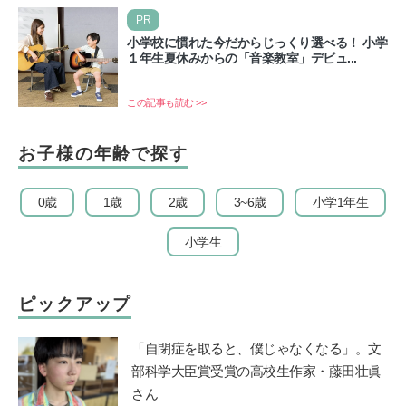
PR
小学校に慣れた今だからじっくり選べる！ 小学
１年生夏休みからの「音楽教室」デビュ...
この記事も読む >>
お子様の年齢で探す
0歳
1歳
2歳
3~6歳
小学1年生
小学生
ピックアップ
「自閉症を取ると、僕じゃなくなる」。文
部科学大臣賞受賞の高校生作家・藤田壮眞
さん