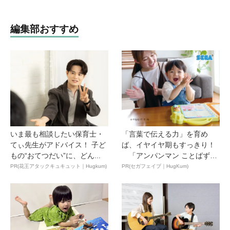
編集部おすすめ
いま最も相談したい保育士・
「言葉で伝える力」を育め
てぃ先生がアドバイス！ 子ど
ば、イヤイヤ期もすっきり！
もの“おてつだい”に、どん...
「アンパンマン ことばずか
ん...
PR(花王アタックキュキュット｜Hugkum)
PR(セガフェイブ｜HugKum)