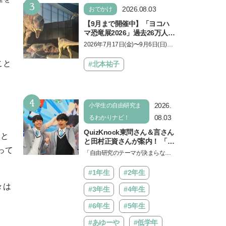
3
ょう。中学受験を控えてい…
2026.08.03
おでかけ
【9月まで開催中】「ヨコハ
マ恐竜展2026」過去26万人を
動員した恐竜展が9年ぶりに
2026年7月17日(金)〜9月6日(日)、
復活！ 夏休みのおでかけで楽
パシフィコ横浜 展示ホールAにて
しむポイントを完全ガイド
「ヨコハマ恐竜展2026〜恐竜の食
こと
#北本祐子
卓大図鑑〜」が開催…
4
2026.
小学生の自由研究ま
08.03
るわかりナビ！
QuizKnock東問さん＆言さん
」と
と田村正資さんが案内！ 「よ
って
みうりランド」で遊びながら
「自由研究のテーマが決まらな
自由研究が進む期間限定イベ
い…」。そんな夏休みの悩みにヒ
ントが開催
ントをくれるイベントが、よみう
#1年生
#2年生
りランド「グッジョバ!!…
々は
#3年生
#4年生
#6年生
#5年生
#あゆーや
#低学年
じ