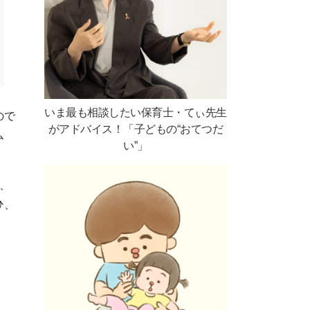
いま最も相談したい保育士・てぃ先生
ので
がアドバイス！「子どもの“おてつだ
ム
い”」
、
ひ、