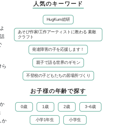
人気のキーワード
HugKum総研
よ
あそび作家/工作アーティストに教わる 素敵
話
クラフト
で
発達障害の子を応援します！
親子で語る世界のギモン
けら
不登校の子どもたちの居場所づくり
お子様の年齢で探す
か
0歳
1歳
2歳
3~6歳
ょ
小学1年生
小学生
しか