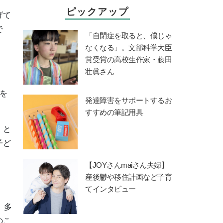
ピックアップ
げて
で
「自閉症を取ると、僕じゃ
なくなる」。文部科学大臣
賞受賞の高校生作家・藤田
壮眞さん
を
発達障害をサポートするお
すすめの筆記用具
」と
子ど
【JOYさんmaiさん夫婦】
産後鬱や移住計画など子育
てインタビュー
。多
のこ