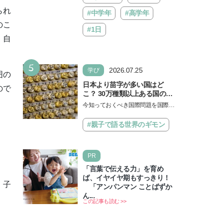
られ
#中学年
#高学年
のこ
#1日
・自
5
2026.07.25
学び
囲の
日本より苗字が多い国はど
ので
こ？ 30万種類以上ある国の理
由とは【親子で語る国際問
今知っておくべき国際問題を国際政
題】
治先生が分かりやすく解説してくれ
る「親子で語る国際問題」。今回
#親子で語る世界のギモン
は、苗字の種類…
PR
「言葉で伝える力」を育め
ば、イヤイヤ期もすっきり！
。子
「アンパンマン ことばずか
ん...
この記事も読む >>