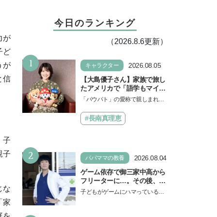
今日のランキング
力が
（2026.8.6更新）
子ど
1
うが
2026.08.05
キャラクター
と信
【大島優子さん】家族で旅し
たアメリカで「語学もマイン
ドも！ 子どもの成長はすごか
「パウパト」の愛称で親しまれる
った」声優をつとめた映画
人気アニメ「パウ・パトロール」
『パウ・パトロール ザ・ダイ
の劇場版シリーズ第3弾、映画『パ
#長南真理恵
ノ・ムービー』ではあきらめ
ウ・パトロール ザ…
なければ何でもできると子ど
。子
もに知ってほしい
2
親子
2026.08.04
パパママの教養
ゲーム依存で御三家中高から
フリーターに…。その後、医
じな
学部へ逆転合格した現役医師
子どもがゲームにハマっている
が断言「ゲームの経験が受験
と、顔をしかめ、「やめなさ
「家
勉強に役立った」そう考える
い！」という親御さんは多いでし
背景とは
庭を