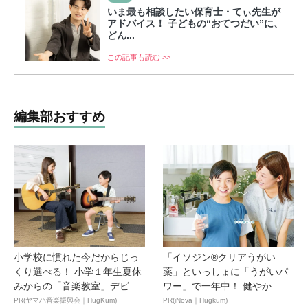
いま最も相談したい保育士・てぃ先生が
アドバイス！ 子どもの“おてつだい”に、
どん...
この記事も読む >>
編集部おすすめ
小学校に慣れた今だからじっ
「イソジン®クリアうがい
くり選べる！ 小学１年生夏休
薬」といっしょに「うがいパ
みからの「音楽教室」デビ
ワー」で一年中！ 健やか
ュ...
PR(ヤマハ音楽振興会｜HugKum)
PR(iNova｜Hugkum)