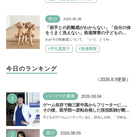
学び
2026.08.06
「相手との距離感がわからない」「自分の体
をうまく洗えない」発達障害の子どもの
「性」に関する困りごと・性教育のポイント
わが子の性教育について、「いつ、どうや…
は？【『発達障害の子の性のルール』著者に
聞いた】
#平丸真梨子
#発達障害
今日のランキング
（2026.8.9更新）
1
パパママの教養
2026.08.04
ゲーム依存で御三家中高からフリーターに…。
その後、医学部へ逆転合格した現役医師が断言
「ゲームの経験が受験勉強に役立った」そう考
子どもがゲームにハマっていると、顔をしかめ、「やめなさ
える背景とは
い！」という親御さんは多いでしょう。中学受験を控えて
い…
2
遊び
2026.08.05