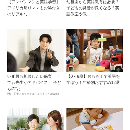
【アンパンマンと英語学習】
幼稚園から英語教育は必要？
アメリカ帰りママもお墨付き
子どもの発音が良くなる？英
のリアルな...
語教室や教...
いま最も相談したい保育士・
【0～6歳】おもちゃで英語を
てぃ先生がアドバイス！ 子ど
学ぼう！年齢別おすすめ12選
もの“お...
PR（花王アタックキュキュット｜Hugkum）