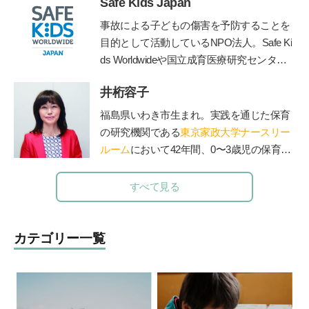
Safe Kids Japan
道に進む。子どもたちに「未来を生き抜く
力」を身につけて欲しいと、2012年東京の
事故による子どもの傷害を予防することを
八王子に学習塾COMPASSを開校。2014年
目的として活動しているNPO法人。Safe Ki
より人工知能型教材「
Qubena
」の開発を
ds Worldwideや国立成育医療研究センタ
はじめ、全国の学校や学習塾で利用されて
ー、産業技術総合研究所などと連携して、
いる。人工知能型教材の開発の他、「未来
井桁容子
子どもの傷害予防に関する様々な活動を行
教育」も提供している。
う。
https://safekidsjapan.org/
福島県いわき市生まれ。実践を通じた保育
の研究機関である
東京家政大学ナースリー
ルーム
において42年間、0〜3歳児の保育の
実践と研究に従事。保育現場から抽出した
子どもの本質、質の高い保育の在り方につ
すべて見る
いて数多くの実践研究や講演、NHK Eテレ
「すくすく子育て」「いないいないばぁ」
などメディア出演、子ども番組監修、ＤＶ
カテゴリー一覧
Ｄ制作、親子向け音楽ＣＤ監修、著書多
数。代表作に「ていねいなまなざしでみる
乳幼児保育」「ありのまま子育て」「保育
でつむぐ子どもと親のいい関係」など。20