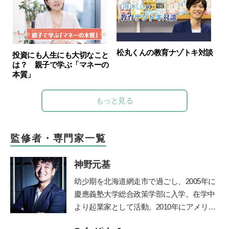
松丸くんの教育ナゾトキ対談
投資にも人生にも大切なこと
は？ 親子で学ぶ「マネーの
本質」
もっと見る
監修者・専門家一覧
神野元基
幼少期を北海道網走市で過ごし、2005年に
慶應義塾大学総合政策学部に入学。在学中
より起業家として活動。2010年にアメリカ
のシリコンバレーでIT企業を起業、教育の