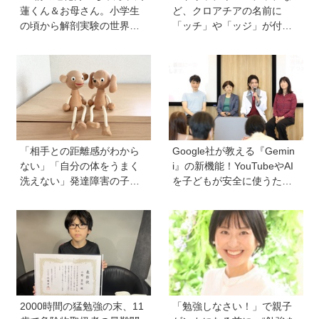
蓮くん＆お母さん。小学生
ど、クロアチアの名前に
の頃から解剖実験の世界に
「ッチ」や「ッジ」が付く
入り、現代において恐竜に
のはなぜ？【親子で語る国
近いワニを研究。「興味の
際問題】
種まきはエンタメから」
「相手との距離感がわから
Google社が教える『Gemin
ない」「自分の体をうまく
i』の新機能！YouTubeやAI
洗えない」発達障害の子ど
を子どもが安全に使うため
もの「性」に関する困りご
の便利機能、学習に役立つ
と・性教育のポイントは？
教育チャンネルなど、家庭
【『発達障害の子の性のル
で使うポイントとは？
ール』著者に聞いた】
2000時間の猛勉強の末、11
「勉強しなさい！」で親子