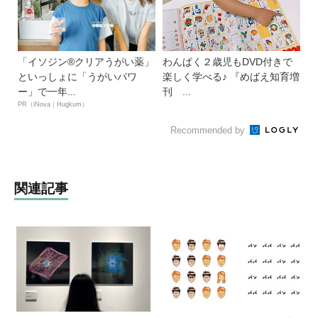
「イソジン®クリアうがい薬」
わんぱく２歳児もDVD付きで
といっしょに「うがいパワ
楽しく学べる♪ 『めばえ知育増
ー」で一年...
刊 ...
PR（iNova｜Hugkum）
Recommended by
関連記事