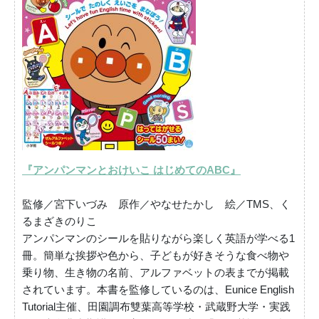
『アンパンマンとおけいこ はじめてのABC』
監修／宮下いづみ 原作／やなせたかし 絵／TMS、く
るまざきのりこ
アンパンマンのシールを貼りながら楽しく英語が学べる1
冊。簡単な挨拶や色から、子どもが好きそうな食べ物や
乗り物、生き物の名前、アルファベットの表までが掲載
されています。本書を監修しているのは、Eunice English
Tutorial主催、田園調布雙葉高等学校・武蔵野大学・実践