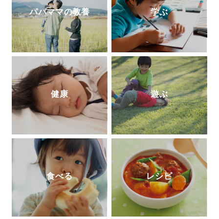
18年6月より現職。講演・ワークショッ
パパママの教養
学ぶ
プ・コンサルティングを通じて日本の子ど
もがおかれる環境の質の底上げに尽力中。
健康
遊ぶ
食べる
レシピ