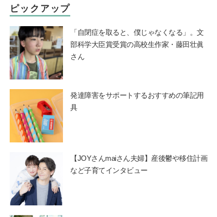
ピックアップ
「自閉症を取ると、僕じゃなくなる」。文
部科学大臣賞受賞の高校生作家・藤田壮眞
さん
発達障害をサポートするおすすめの筆記用
具
【JOYさんmaiさん夫婦】産後鬱や移住計画
など子育てインタビュー