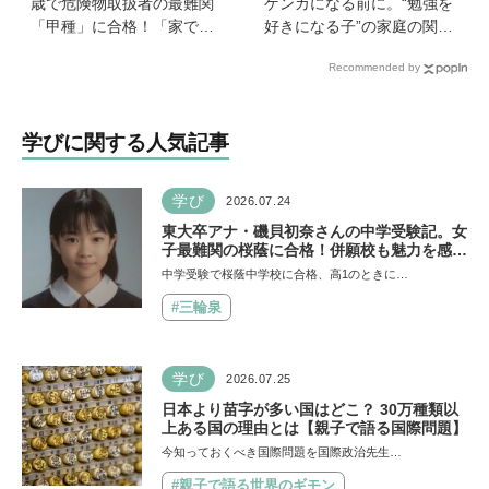
歳で危険物取扱者の最難関
ゲンカになる前に。“勉強を
「甲種」に合格！「家で両
好きになる子”の家庭の関わ
親が勉強する姿を見て、僕
り方とは《教育の専門家・
Recommended by
もやらなきゃと思った」
永島瑠美先生に訊く》
学びに関する人気記事
学び
2026.07.24
東大卒アナ・磯貝初奈さんの中学受験記。女
子最難関の桜蔭に合格！併願校も魅力を感じ
た渋渋に。母親の声かけは「睡眠が何より大
中学受験で桜蔭中学校に合格、高1のときに…
事」「勉強イヤならしなくていいよ」
#三輪泉
学び
2026.07.25
日本より苗字が多い国はどこ？ 30万種類以
上ある国の理由とは【親子で語る国際問題】
今知っておくべき国際問題を国際政治先生…
#親子で語る世界のギモン