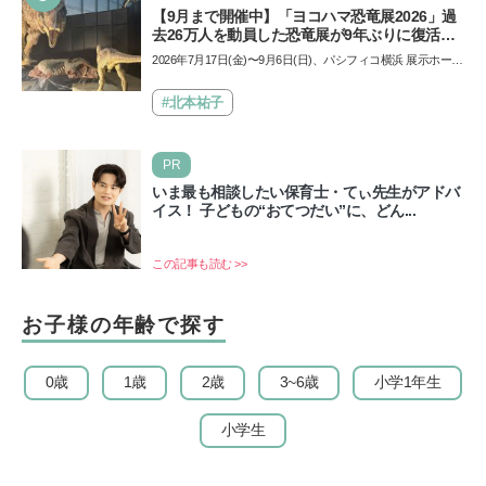
【9月まで開催中】「ヨコハマ恐竜展2026」過
去26万人を動員した恐竜展が9年ぶりに復活！
夏休みのおでかけで楽しむポイントを完全ガイ
2026年7月17日(金)〜9月6日(日)、パシフィコ横浜 展示ホール
ド
Aにて「ヨコハマ恐竜展2026〜恐竜の食卓大図鑑〜」が開
催…
#北本祐子
PR
いま最も相談したい保育士・てぃ先生がアドバ
イス！ 子どもの“おてつだい”に、どん...
この記事も読む >>
お子様の年齢で探す
0歳
1歳
2歳
3~6歳
小学1年生
小学生