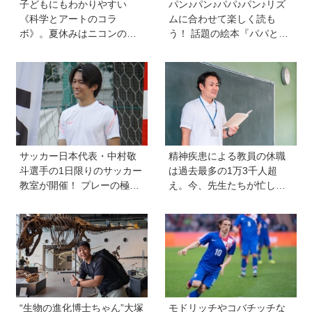
子どもにもわかりやすい
パン♪パン♪パパ♪パン♪リズ
《科学とアートのコラ
ムに合わせて楽しく読も
ボ》。夏休みはニコンの特
う！ 話題の絵本『パパとパ
別展示「ミクロの世界 」
ン』を作った、ご夫婦ユニ
へ！【高校生以下無料】
ット・サニーブックスさん
に聞く子育てと絵本づくり
のお話
サッカー日本代表・中村敬
精神疾患による教員の休職
斗選手の1日限りのサッカー
は過去最多の1万3千人超
教室が開催！ プレーの極意
え。今、先生たちが忙しす
から子ども時代の話まで…
ぎるのはなぜ？【保護者が
学びと笑顔あふれる大盛況
知っておきたい学校のリア
イベントを詳しくレポ
ル】
“生物の進化博士ちゃん”大塚
モドリッチやコバチッチな