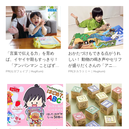
「言葉で伝える力」を育め
おかたづけもできる点がうれ
ば、イヤイヤ期もすっきり！
しい！ 動物の鳴き声やセリフ
「アンパンマン ことばずか
が盛りだくさんの「アニ
ん...
ア ...
PR(セガフェイブ｜HugKum)
PR(タカラトミー｜Hugkum)