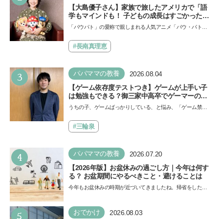
【大島優子さん】家族で旅したアメリカで「語
学もマインドも！ 子どもの成長はすごかった」
声優をつとめた映画『パウ・パトロール ザ・ダ
「パウパト」の愛称で親しまれる人気アニメ「パウ・パトロ
イノ・ムービー』ではあきらめなければ何でも
ール」の劇場版シリーズ第3弾、映画『パウ・パトロール
できると子どもに知ってほしい
ザ…
#長南真理恵
3
パパママの教養
2026.08.04
【ゲーム依存度テストつき】ゲームが上手い子
は勉強もできる？御三家中高卒でゲーマーの医
師・阿部智史さんが教えるゲームしながら受験
うちの子、ゲームばっかりしている、と悩み、「ゲーム禁
で勝つためのメソッド
止」を宣言し、子どもとトラブルになる家庭は多いもの。で
も…
#三輪泉
4
パパママの教養
2026.07.20
【2026年版】お盆休みの過ごし方｜今年は何す
る？ お盆期間にやるべきこと・避けることは
今年もお盆休みの時期が近づいてきましたね。帰省をした
り、旅行に行ったり……さまざまな過ごし方が想定されます
が、…
5
おでかけ
2026.08.03