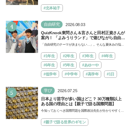
Aにて「ヨコハマ恐竜展2026〜恐竜の食卓大図鑑〜」が開
催…
#北本祐子
4
自由研究
2026.08.03
QuizKnock東問さん＆言さんと田村正資さんが
案内！ 「よみうりランド」で遊びながら自由研
究が進む期間限定イベントが開催
「自由研究のテーマが決まらない…」。そんな夏休みの悩み
にヒントをくれるイベントが、よみうりランド「グッジョ
バ!!…
#1年生
#2年生
#3年生
#4年生
#6年生
#5年生
#あゆーや
#低学年
#中学年
#高学年
#1日
5
学び
2026.07.25
日本より苗字が多い国はどこ？ 30万種類以上
ある国の理由とは【親子で語る国際問題】
今知っておくべき国際問題を国際政治先生が分かりやすく解
説してくれる「親子で語る国際問題」。今回は、苗字の種
類…
#親子で語る世界のギモン