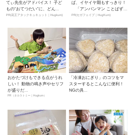
てぃ先生がアドバイス！ 子ど
ば、イヤイヤ期もすっきり！
もの“おてつだい”に、どん...
「アンパンマン ことばずか
ん...
PR(花王アタックキュキュット｜Hugkum)
PR(セガフェイブ｜HugKum)
おかたづけもできる点がうれ
「冷凍おにぎり」のコツをマ
しい！ 動物の鳴き声やセリフ
スターするとこんなに便利！
が盛りだ...
NGの具...
PR（タカラトミー｜Hugkum）