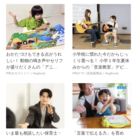
おかたづけもできる点がうれ
小学校に慣れた今だからじっ
しい！ 動物の鳴き声やセリフ
くり選べる！ 小学１年生夏休
が盛りだくさんの「アニ
みからの「音楽教室」デビ
ア ...
ュ...
PR(タカラトミー｜Hugkum)
PR(ヤマハ音楽振興会｜HugKum)
いま最も相談したい保育士・
「言葉で伝える力」を育め