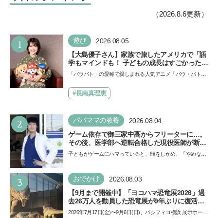
（2026.8.6更新）
1
遊び
2026.08.05
【大島優子さん】家族で旅したアメリカで「語
学もマインドも！ 子どもの成長はすごかった」
声優をつとめた映画『パウ・パトロール ザ・ダ
「パウパト」の愛称で親しまれる人気アニメ「パウ・パトロ
イノ・ムービー』ではあきらめなければ何でも
ール」の劇場版シリーズ第3弾、映画『パウ・パトロール
できると子どもに知ってほしい
ザ…
#長南真理恵
2
パパママの教養
2026.08.04
ゲーム依存で御三家中高からフリーターに…。
その後、医学部へ逆転合格した現役医師が断言
「ゲームの経験が受験勉強に役立った」そう考
子どもがゲームにハマっていると、顔をしかめ、「やめなさ
える背景とは
い！」という親御さんは多いでしょう。中学受験を控えて
い…
3
おでかけ
2026.08.03
【9月まで開催中】「ヨコハマ恐竜展2026」過
去26万人を動員した恐竜展が9年ぶりに復活！
夏休みのおでかけで楽しむポイントを完全ガイ
2026年7月17日(金)〜9月6日(日)、パシフィコ横浜 展示ホール
ド