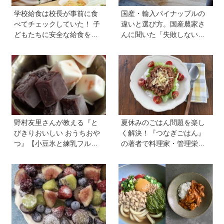
学校給食は校長が事前に食
国産・輸入パイナップルの
べてチェックしていた！ 子
違いと選び方。国産農家さ
どもたちに安全な給食を届
んに聞いた「失敗しない見
けるために…法律に基づい
極め方」＆親子で楽しむア
た「検食」の現場を取材
イデア【季節のフルーツカ
ット便りvol.22】
野村友里さんが教える『と
夏休みのごはん問題を楽し
びきりおいしい おうちおや
く解決！『つなぎごはん』
つ』【小豆氷と練乳フルー
の著者で料理家・管理栄養
ツ氷】は暑い夏にぴった
士の新谷友里江さんに教わ
り！ 小学生でもお手伝いで
る「子どもと一緒に楽しめ
きる
る夏休みレシピ」