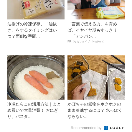
油揚げの冷凍保存、「油抜
「言葉で伝える力」を育め
き」をするタイミングはい
ば、イヤイヤ期もすっきり！
つ？面倒な手間...
「アンパン...
PR（セガフェイブ｜HugKum）
冷凍たらこの活用方法｜まと
かぼちゃの煮物をホクホクの
め買いで大量消費！ おにぎ
まま冷凍するには？ 水っぽく
り、パスタ...
ならない...
Recommended by