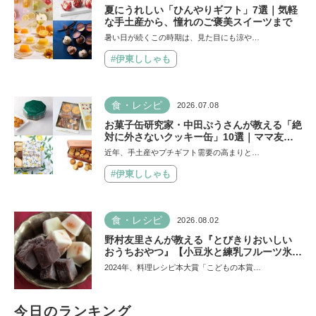
夏にうれしい「ひんやりギフト」7選｜気軽
な手土産から、憧れのご褒美スイーツまで
暑い日が続くこの時期は、見た目にも涼や…
#伊東ししゃも
食・レシピ
2026.07.08
お菓子缶研究家・中田ぷうさんが教える「絶
対に外さないクッキー缶」10選｜ママ友や
義実家への贈り物、自分へのご褒美に！
近年、手土産やプチギフト需要の高まりと…
#伊東ししゃも
食・レシピ
2026.08.02
野村友里さんが教える『とびきりおいしい
おうちおやつ』【小豆氷と練乳フルーツ氷】
は暑い夏にぴったり！ 小学生でもお手伝い
2024年、料理レシピ本大賞「こどもの本賞…
できる
今日のランキング