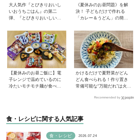
大人気作『とびきりおいし
《夏休みのお昼問題》を解
いおうちごはん』の第二
決！ 子どもだけで作れる
弾、『とびきりおいしいお
「カレー＆うどん」の簡単
うちおやつ』から作ってみ
レシピ4選を料理家・川上ミ
よう【フローズンフルー
ホさんに聞いた
ツ】は簡単なのに華やか♡
【夏休みのお昼ご飯に】電
かけるだけで夏野菜がどん
子レンジで温めているのに
どん食べられる！作り置き
冷たいモチモチ麺が食べら
常備可能な“万能だれ”は火を
れる！ ニチレイの冷凍麺シ
使わず便利【管理栄養士監
Recommended by
リーズを試してみた｜育ち
修】
盛りにおすすめプラス一品
も紹介♪
食・レシピに関する人気記事
食・レシピ
2026.07.24