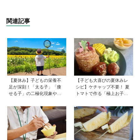
関連記事
【夏休み】子どもの栄養不
【子ども大喜びの夏休みレ
足が深刻！「太る子」「痩
シピ】ケチャップ不要！ 夏
せる子」の二極化現象や、
トマトで作る「極上お子様
学力低下が起こる理由。解
ランチ」＆ジュースで簡単
決のカギは1日3回のたんぱ
「おまけゼリー」を料理
く質と、発酵食品＆乾物の
家・川上ミホさんが直伝
活用《専門家監修》