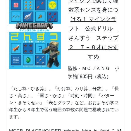
マイクラで楽しく理
数系センスを身につ
ける！ マインクラ
フト 公式ドリル
さんすう ステップ
２ ７－８才におす
すめ
監修・ＭＯＪＡＮＧ 小
学館
935円（税込）
「たし算・ひき算」、「かけ算、わり算、分数」、「長
さ・高さ」、「重さ・かさ」「時刻・時間」「パター
ン・きそくせい」「表とグラフ」など、おおよそ小学２
年生から３年生で習う範囲の算数の問題で構成されてい
ます。