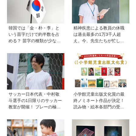
韓国では「金・朴・李」と
精神疾患による教員の休職
いう苗字だけで約半数を占
は過去最多の1万3千人超
める？ 苗字の種類が少ない
え。今、先生たちが忙しす
のはなぜ？ 【親子で語る国
ぎるのはなぜ？【保護者が
際問題】
知っておきたい学校のリア
ル】
サッカー日本代表・中村敬
小学館児童出版文化賞の最
斗選手の1日限りのサッカー
終ノミネート作品が決定！
教室が開催！ プレーの極意
読み物・絵本各部門の受賞
から子ども時代の話まで…
候補13作品は？
学びと笑顔あふれる大盛況
イベントを詳しくレポ