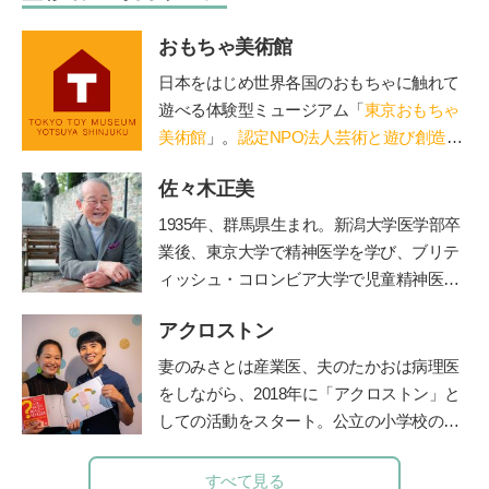
おもちゃ美術館
日本をはじめ世界各国のおもちゃに触れて
遊べる体験型ミュージアム「
東京おもちゃ
美術館
」。
認定NPO法人芸術と遊び創造協
会
運営。「赤ちゃん木育ひろば」など、親
佐々木正美
子で木のぬくもりに触れる場を提供。長門
や鳥海山木など全国に姉妹館が。おもちゃ
1935年、群馬県生まれ。新潟大学医学部卒
を通して日本の木の良さを伝える「木育
業後、東京大学で精神医学を学び、ブリテ
（もくいく）」を広めている。
ィッシュ・コロンビア大学で児童精神医学
の臨床訓練を受ける。帰国後、国立秩父学
アクロストン
園や東京女子医科大学などで多数の臨床に
携わる傍ら、全国の保育園、幼稚園、学
妻のみさとは産業医、夫のたかおは病理医
校、児童相談所などで勉強会、講演会を40
をしながら、
2018
年に「アクロストン」と
年以上続けた。『子どもへのまなざし』
しての活動をスタート。公立の小学校の授
（福音館書店）、『育てたように子は育つ
業や企業主催のイベントなど、日本各地で
——相田みつをいのちのことば』『ひとり
性にまつわるワークショップを行う。『３
すべて見る