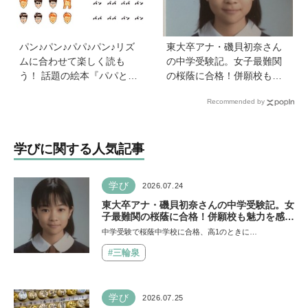
パン♪パン♪パパ♪パン♪リズ
東大卒アナ・磯貝初奈さん
ムに合わせて楽しく読も
の中学受験記。女子最難関
う！ 話題の絵本『パパとパ
の桜蔭に合格！併願校も魅
ン』を作った、ご夫婦ユニ
力を感じた渋渋に。母親の
Recommended by
ット・サニーブックスさん
声かけは「睡眠が何より大
に聞く子育てと絵本づくり
事」「勉強イヤならしなく
のお話
ていいよ」
学びに関する人気記事
学び
2026.07.24
東大卒アナ・磯貝初奈さんの中学受験記。女
子最難関の桜蔭に合格！併願校も魅力を感じ
た渋渋に。母親の声かけは「睡眠が何より大
中学受験で桜蔭中学校に合格、高1のときに…
事」「勉強イヤならしなくていいよ」
#三輪泉
学び
2026.07.25