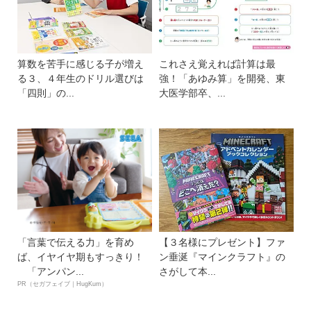
算数を苦手に感じる子が増え
これさえ覚えれば計算は最
る３、４年生のドリル選びは
強！「あゆみ算」を開発、東
「四則」の...
大医学部卒、...
「言葉で伝える力」を育め
【３名様にプレゼント】ファ
ば、イヤイヤ期もすっきり！
ン垂涎『マインクラフト』の
「アンパン...
さがして本...
PR（セガフェイブ｜HugKum）