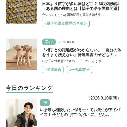
日本より苗字が多い国はどこ？ 30万種類以
上ある国の理由とは【親子で語る国際問題】
今知っておくべき国際問題を国際政治先生…
#親子で語る世界のギモン
学び
2026.08.06
「相手との距離感がわからない」「自分の体
をうまく洗えない」発達障害の子どもの
「性」に関する困りごと・性教育のポイント
わが子の性教育について、「いつ、どうや…
は？【『発達障害の子の性のルール』著者に
聞いた】
#発達障害
#平丸真梨子
今日のランキング
（2026.8.10更新）
PR
いま最も相談したい保育士・てぃ先生がアドバ
イス！ 子どもの“おてつだい”に、どん...