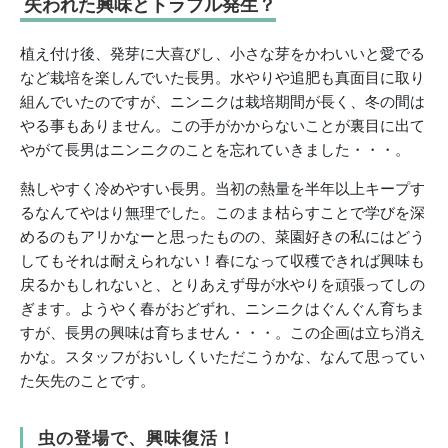
失われた興味とトラブル発生？
植え付け後、発芽に大喜びし、小さな芽をかわいいと愛でる
など栽培を楽しんでいた長男。水やりや追肥も真面目に取り
組んでいたのですが、ニンニクは栽培期間が長く、冬の間は
やる事もありません。この手がかからないことが裏目に出て
やがて長男はニンニクのことを忘れていきました・・・。
熱しやすく冷めやすい長男。当初の熱量を半年以上キープす
るなんてやはり無理でした。このまま枯らすことで学びを深
めるのもアリかなーと思ったものの、菜園好きの私にはどう
してもそれは耐えられない！春になって収穫できれば興味も
戻るかもしれないと、とりあえず母が水やりを頑張ってしの
ぎます。ようやく春がおどずれ、ニンニクはぐんぐん育ちま
すが、長男の興味は育ちません・・・。この企画は立ち消え
かな。スタッフがおいしくいただこうかな、なんて思ってい
た矢先のことです。
虫の登場で、興味復活！