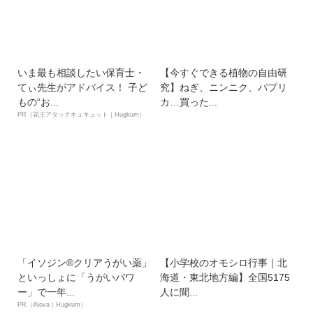
いま最も相談したい保育士・
【今すぐできる植物の自由研
てぃ先生がアドバイス！ 子ど
究】ねぎ、ニンニク、パプリ
もの“お...
カ…買った...
PR（花王アタックキュキュット｜Hugkum）
「イソジン®クリアうがい薬」
【小学校のオモシロ行事｜北
といっしょに「うがいパワ
海道・東北地方編】全国5175
ー」で一年...
人に聞...
PR（iNova｜Hugkum）