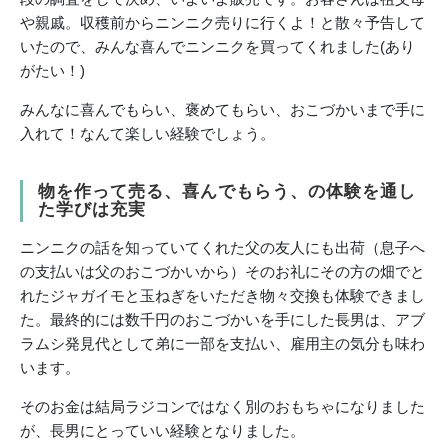
や親戚。収穫前からニンニク売りに行くよ！と散々予告して
いたので、みんな喜んでニンニクを買ってくれました(あり
がたい！)
みんなに喜んでもらい、褒めてもらい、おこづかいまで手に
入れて！なんて楽しい経験でしょう。
物を作って売る、喜んでもらう、の体験を通し
た学びは充実
ニンニクの話を知っていてくれた父の友人にも出荷（息子へ
の支払いは父のおこづかいから）そのお礼にその方の畑でと
れたジャガイモと玉ねぎをいただき物々交換も体験できまし
た。最終的には数千円のおこづかいを手にした長男は、アブ
ラムシ発見代として弟に一部を支払い、雇用主の気分も味わ
います。
そのお金は結局ラジコンではなく別のおもちゃになりました
が、長男にとっていい経験となりました。