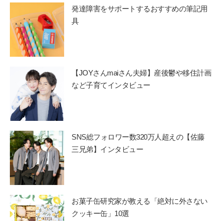
発達障害をサポートするおすすめの筆記用
具
【JOYさんmaiさん夫婦】産後鬱や移住計画
など子育てインタビュー
SNS総フォロワー数320万人超えの【佐藤
三兄弟】インタビュー
お菓子缶研究家が教える「絶対に外さない
クッキー缶」10選