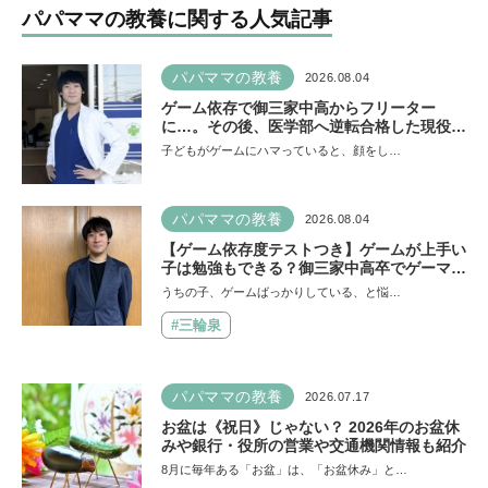
パパママの教養に関する人気記事
パパママの教養
2026.08.04
ゲーム依存で御三家中高からフリーター
に…。その後、医学部へ逆転合格した現役医
師が断言「ゲームの経験が受験勉強に役立っ
子どもがゲームにハマっていると、顔をし…
た」そう考える背景とは
パパママの教養
2026.08.04
【ゲーム依存度テストつき】ゲームが上手い
子は勉強もできる？御三家中高卒でゲーマー
の医師・阿部智史さんが教えるゲームしなが
うちの子、ゲームばっかりしている、と悩…
ら受験で勝つためのメソッド
#三輪泉
パパママの教養
2026.07.17
お盆は《祝日》じゃない？ 2026年のお盆休
みや銀行・役所の営業や交通機関情報も紹介
8月に毎年ある「お盆」は、「お盆休み」と…