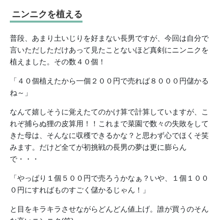
ニンニクを植える
普段、あまり土いじりを好まない長男ですが、今回は自分で
言いただしただけあって見たことないほど真剣にニンニクを
植えました。その数４０個！
「４０個植えたから一個２００円で売れば８０００円儲かる
ね～」
なんて嬉しそうに覚えたてのかけ算で計算していますが、こ
れぞ捕らぬ狸の皮算用！！これまで菜園で数々の失敗をして
きた母は、そんなに収穫できるかな？と思わず心でほくそ笑
みます。だけど全てが初挑戦の長男の夢は更に膨らん
で・・・
「やっぱり１個５００円で売ろうかなぁ？いや、１個１００
０円にすればものすごく儲かるじゃん！」
と目をキラキラさせながらどんどん値上げ。誰が買うのそん