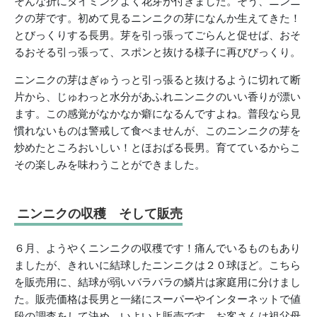
そんな折にタイミングよく花芽が付きました。そう、ニンニ
クの芽です。初めて見るニンニクの芽になんか生えてきた！
とびっくりする長男。芽を引っ張ってごらんと促せば、おそ
るおそる引っ張って、スポンと抜ける様子に再びびっくり。
ニンニクの芽はぎゅうっと引っ張ると抜けるように切れて断
片から、じゅわっと水分があふれニンニクのいい香りが漂い
ます。この感覚がなかなか癖になるんですよね。普段なら見
慣れないものは警戒して食べませんが、このニンニクの芽を
炒めたところおいしい！とほおばる長男。育てているからこ
その楽しみを味わうことができました。
ニンニクの収穫 そして販売
６月、ようやくニンニクの収穫です！痛んでいるものもあり
ましたが、きれいに結球したニンニクは２０球ほど。こちら
を販売用に、結球が弱いバラバラの鱗片は家庭用に分けまし
た。販売価格は長男と一緒にスーパーやインターネットで値
段の調査をして決め、いよいよ販売です。お客さんは祖父母