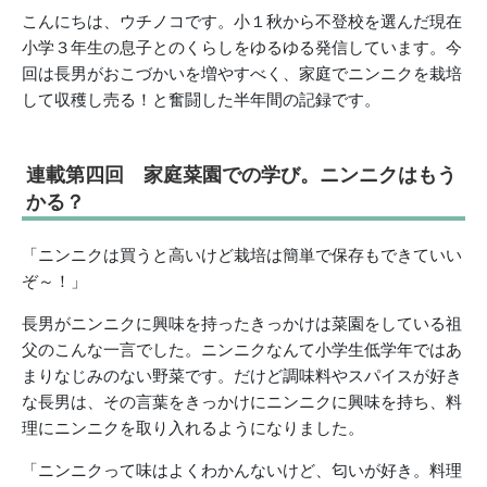
こんにちは、ウチノコです。小１秋から不登校を選んだ現在
小学３年生の息子とのくらしをゆるゆる発信しています。今
回は長男がおこづかいを増やすべく、家庭でニンニクを栽培
して収穫し売る！と奮闘した半年間の記録です。
連載第四回 家庭菜園での学び。ニンニクはもう
かる？
「ニンニクは買うと高いけど栽培は簡単で保存もできていい
ぞ～！」
長男がニンニクに興味を持ったきっかけは菜園をしている祖
父のこんな一言でした。ニンニクなんて小学生低学年ではあ
まりなじみのない野菜です。だけど調味料やスパイスが好き
な長男は、その言葉をきっかけにニンニクに興味を持ち、料
理にニンニクを取り入れるようになりました。
「ニンニクって味はよくわかんないけど、匂いが好き。料理