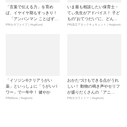
「言葉で伝える力」を育め
いま最も相談したい保育士・
ば、イヤイヤ期もすっきり！
てぃ先生がアドバイス！ 子ど
「アンパンマン ことばずか
もの“おてつだい”に、どん...
ん...
PR(セガフェイブ｜HugKum)
PR(花王アタックキュキュット｜Hugkum)
「イソジン®クリアうがい
おかたづけもできる点がうれ
薬」といっしょに「うがいパ
しい！ 動物の鳴き声やセリフ
ワー」で一年中！ 健やか
が盛りだくさんの「アニ
ア ...
PR(iNova｜Hugkum)
PR(タカラトミー｜Hugkum)