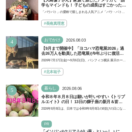
【大島優子さん】家族で旅したアメリカで「語
学もマインドも！ 子どもの成長はすごかった」
声優をつとめた映画『パウ・パトロール ザ・ダ
「パウパト」の愛称で親しまれる人気アニメ「パウ・パトロ
イノ・ムービー』ではあきらめなければ何でも
ール」の劇場版シリーズ第3弾、映画『パウ・パトロール
できると子どもに知ってほしい
ザ…
#長南真理恵
おでかけ
2026.08.03
4
【9月まで開催中】「ヨコハマ恐竜展2026」過
去26万人を動員した恐竜展が9年ぶりに復活！
夏休みのおでかけで楽しむポイントを完全ガイ
2026年7月17日(金)〜9月6日(日)、パシフィコ横浜 展示ホール
ド
Aにて「ヨコハマ恐竜展2026〜恐竜の食卓大図鑑〜」が開
催…
#北本祐子
暮らし
2026.08.06
5
令和８年８月８日は願いが叶いやすい《トリプ
ルエイト》の日！ 13日の獅子座の新月＆皆既
日食の影響にも注目
2026年8月8日は、日本では令和8年8月8日の8並びの日になり
ます。そしてこの日は、「ライオンズゲート」というとっ
て…
PR
「イソジン®クリアうがい薬」といっしょに