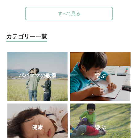
中。7歳4歳2歳の3児の母。
ンセプトは「未来をつくる“好き”を育
http://taekomizutani.com/
む」。毎号、各界の第一線で活躍する有識
すべて見る
Instagram
者・クリエイターに関わっていただき、子
ども達各々が自身の無限の可能性に気づ
き、各々の才能を伸ばすきっかけとなる誌
カテゴリー一覧
面作りを心掛けています。時代に即した上
質な知育学習記事・付録を掲載していま
す。
パパママの教養
学ぶ
健康
遊ぶ