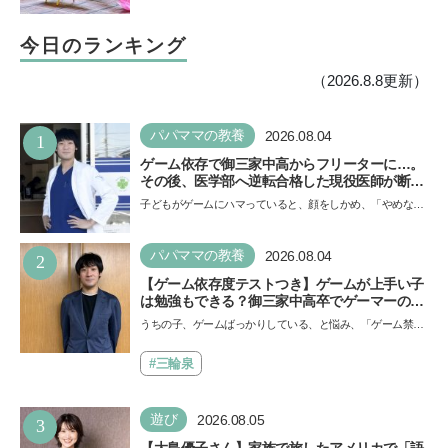
今日のランキング
（2026.8.8更新）
パパママの教養
2026.08.04
1
ゲーム依存で御三家中高からフリーターに…。
その後、医学部へ逆転合格した現役医師が断言
「ゲームの経験が受験勉強に役立った」そう考
子どもがゲームにハマっていると、顔をしかめ、「やめなさ
える背景とは
い！」という親御さんは多いでしょう。中学受験を控えて
い…
パパママの教養
2026.08.04
2
【ゲーム依存度テストつき】ゲームが上手い子
は勉強もできる？御三家中高卒でゲーマーの医
師・阿部智史さんが教えるゲームしながら受験
うちの子、ゲームばっかりしている、と悩み、「ゲーム禁
で勝つためのメソッド
止」を宣言し、子どもとトラブルになる家庭は多いもの。で
も…
#三輪泉
遊び
2026.08.05
3