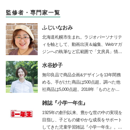
監修者・専門家一覧
ふじいなおみ
北海道札幌市生まれ。ラジオパーソナリテ
ィを軸として、動画出演＆編集、Webマガ
ジンへの執筆など広範囲で「文房具」情報
をご紹介する【文房具プレゼンター】とし
水谷妙子
て活動。社会人になったときに両親から贈
られた万年筆に、黒以外の様々な色のイン
無印良品で商品企画&デザインを13年間務
クをいれて使えることを知り、一気にイン
める。手がけた商品は500点超。調べた他
クコレクター(インク沼)になる。ご当地イ
社商品は5,000点超。2018年「ものとかぞ
ンクが特に大好物。一人ムスメ(2015年生
く」を起業し、個人宅や店舗などの整理収
まれ)の母親としての視点から文房具を観
雑誌『小学一年生』
納サービスやお片づけ講座を行うかたわ
察し、レビュー記事を執筆している。
ら、雑誌やWebでも活動中。フォロワー5.
1925年の創刊以来、豊かな世の中の実現を
1万人を超えるInstagramでは、マネしやす
目指し、子どもの健やかな成長をサポート
い整理収納アイデアやモノ選び情報を発信
してきた児童学習雑誌『小学一年生』。コ