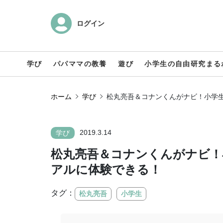
ログイン
学び
パパママの教養
遊び
小学生の自由研究まる
ホーム
学び
松丸亮吾＆コナンくんがナビ！小学
2019.3.14
学び
松丸亮吾＆コナンくんがナビ！
アルに体験できる！
タグ：
松丸亮吾
小学生