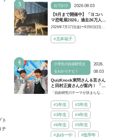
3
ょう。中学受験を控えてい…
2026.08.03
おでかけ
【9月まで開催中】「ヨコハ
マ恐竜展2026」過去26万人を
動員した恐竜展が9年ぶりに
2026年7月17日(金)〜9月6日(日)、
復活！ 夏休みのおでかけで楽
パシフィコ横浜 展示ホールAにて
しむポイントを完全ガイド
「ヨコハマ恐竜展2026〜恐竜の食
#北本祐子
卓大図鑑〜」が開催…
4
2026.
小学生の自由研究ま
08.03
るわかりナビ！
QuizKnock東問さん＆言さん
と田村正資さんが案内！ 「よ
みうりランド」で遊びながら
「自由研究のテーマが決まらな
自由研究が進む期間限定イベ
い…」。そんな夏休みの悩みにヒ
ントが開催
ントをくれるイベントが、よみう
#1年生
#2年生
りランド「グッジョバ!!…
#3年生
#4年生
ゾト
#6年生
#5年生
コナ
#あゆーや
#低学年