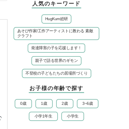
人気のキーワード
HugKum総研
あそび作家/工作アーティストに教わる 素敵
クラフト
発達障害の子を応援します！
親子で語る世界のギモン
不登校の子どもたちの居場所づくり
お子様の年齢で探す
0歳
1歳
2歳
3~6歳
小学1年生
小学生
で