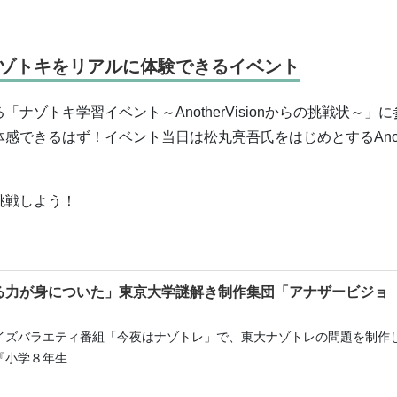
ゾトキをリアルに体験できるイベント
ゾトキ学習イベント～AnotherVisionからの挑戦状～」に
感できるはず！イベント当日は松丸亮吾氏をはじめとするAnot
挑戦しよう！
る力が身についた」東京大学謎解き制作集団「アナザービジョ
イズバラエティ番組「今夜はナゾトレ」で、東大ナゾトレの問題を制作
学８年生...