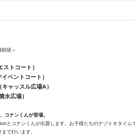
の挑戦状～
ウエストコート）
1Fイベントコート）
（キャッスル広場A）
（噴水広場）
さん、コナンくんが登場。
Visionとコナンくんが出題します。お子様たちのナゾトキタイム
合わせまで行います。