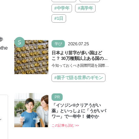
#中学年
#高学年
#1日
参
5
2026.07.25
学び
he
日本より苗字が多い国はど
こ？ 30万種類以上ある国の理
由とは【親子で語る国際問
今知っておくべき国際問題を国際政
題】
治先生が分かりやすく解説してくれ
る「親子で語る国際問題」。今回
#親子で語る世界のギモン
は、苗字の種類…
PR
「イソジン®クリアうがい
薬」といっしょに「うがいパ
ワー」で一年中！ 健やか
し
この記事も読む >>