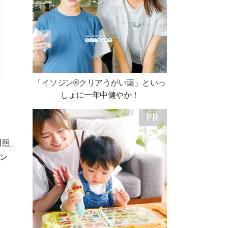
「イソジン®クリアうがい薬」といっ
しょに一年中健やか！
川照
ン