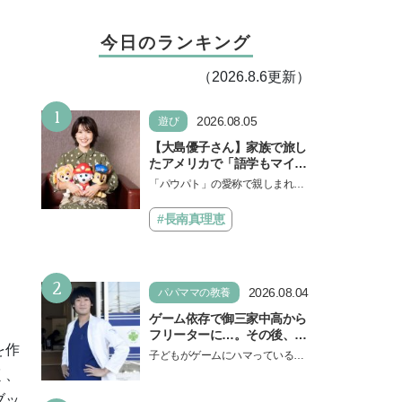
今日のランキング
（2026.8.6更新）
1
2026.08.05
遊び
【大島優子さん】家族で旅し
たアメリカで「語学もマイン
ドも！ 子どもの成長はすごか
「パウパト」の愛称で親しまれる
った」声優をつとめた映画
人気アニメ「パウ・パトロール」
『パウ・パトロール ザ・ダイ
の劇場版シリーズ第3弾、映画『パ
#長南真理恵
ノ・ムービー』ではあきらめ
ウ・パトロール ザ…
なければ何でもできると子ど
もに知ってほしい
2
2026.08.04
パパママの教養
ゲーム依存で御三家中高から
フリーターに…。その後、医
を作
学部へ逆転合格した現役医師
子どもがゲームにハマっている
が断言「ゲームの経験が受験
と、顔をしかめ、「やめなさ
く、
勉強に役立った」そう考える
い！」という親御さんは多いでし
ブッ
背景とは