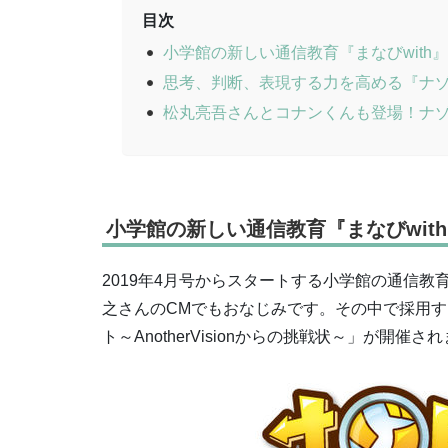
目次
小学館の新しい通信教育『まなびwit
思考、判断、表現する力を高める『ナ
松丸亮吾さんとコナンくんも登場！ナ
小学館の新しい通信教育『まなびwit
2019年4月号からスタートする小学館の通信教育
之さんのCMでもおなじみです。その中で採用
ト～AnotherVisionからの挑戦状～」が開催さ