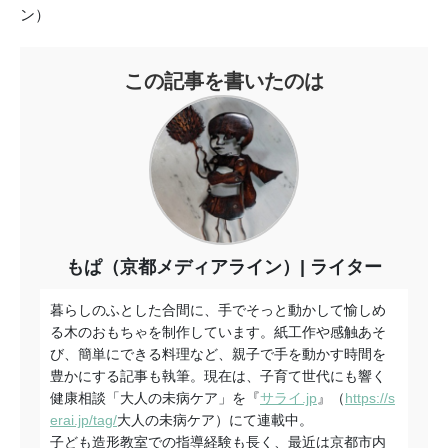
ン）
この記事を書いたのは
もぱ（京都メディアライン）
ライター
暮らしのふとした合間に、手でそっと動かして愉しめ
る木のおもちゃを制作しています。紙工作や感触あそ
び、簡単にできる料理など、親子で手を動かす時間を
豊かにする記事も執筆。現在は、子育て世代にも響く
健康相談「大人の未病ケア」を『
サライ.jp
』（
https://s
erai.jp/tag/
大人の未病ケア）にて連載中。
子ども造形教室での指導経験も長く、最近は京都市内