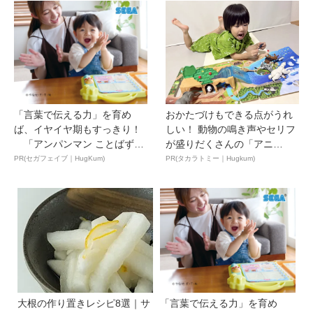
「言葉で伝える力」を育め
おかたづけもできる点がうれ
ば、イヤイヤ期もすっきり！
しい！ 動物の鳴き声やセリフ
「アンパンマン ことばずか
が盛りだくさんの「アニ
ん...
ア ...
PR(セガフェイブ｜HugKum)
PR(タカラトミー｜Hugkum)
大根の作り置きレシピ8選｜サ
「言葉で伝える力」を育め