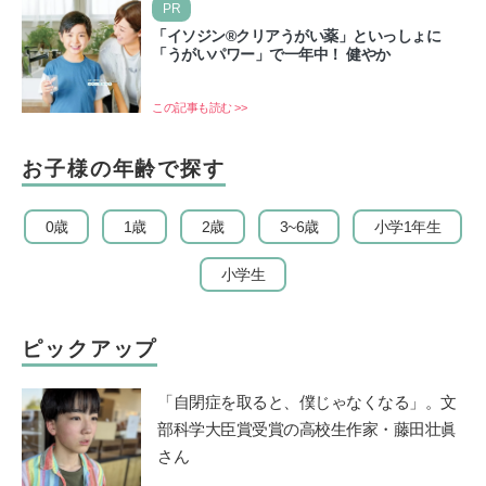
PR
「イソジン®クリアうがい薬」といっしょに
「うがいパワー」で一年中！ 健やか
この記事も読む >>
お子様の年齢で探す
0歳
1歳
2歳
3~6歳
小学1年生
小学生
ピックアップ
「自閉症を取ると、僕じゃなくなる」。文
部科学大臣賞受賞の高校生作家・藤田壮眞
さん