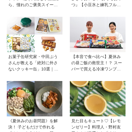
ら、憧れのご褒美スイーツ
つ』【小豆氷と練乳フルー
まで
ツ氷】は暑い夏にぴった
り！ 小学生でもお手伝いで
きる
お菓子缶研究家・中田ぷう
【本音で食べ比べ】夏休み
さんが教える「絶対に外さ
の昼ご飯の救世主！？ スー
ないクッキー缶」10選｜マ
パーで買える冷凍ワンプレ
マ友や義実家への贈り物、
ート弁当をママたちが試
自分へのご褒美に！
食！
《夏休みのお昼問題》を解
見た目もキュート♡【レモ
決！ 子どもだけで作れる
ンゼリー】料理人・野村友