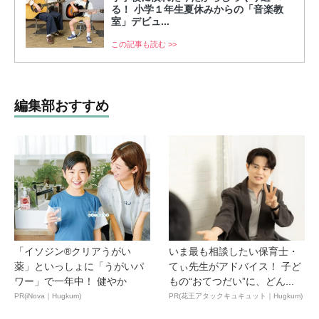
る！ 小学１年生夏休みからの「音楽教
室」デビュ...
この記事も読む >>
編集部おすすめ
「イソジン®クリアうがい
いま最も相談したい保育士・
薬」といっしょに「うがいパ
てぃ先生がアドバイス！ 子ど
ワー」で一年中！ 健やか
もの“おてつだい”に、どん...
PR(iNova｜Hugkum)
PR(花王アタックキュキュット｜Hugkum)