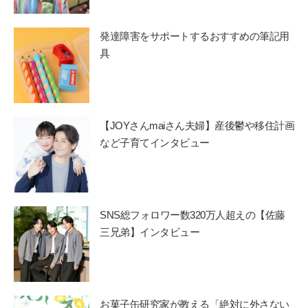
発達障害をサポートするおすすめの筆記用
具
【JOYさんmaiさん夫婦】産後鬱や移住計画
など子育てインタビュー
SNS総フォロワー数320万人超えの【佐藤
三兄弟】インタビュー
お菓子缶研究家が教える「絶対に外さない