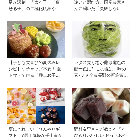
足が深刻！「太る子」「痩
違いと選び方。国産農家さ
せる子」の二極化現象や、
んに聞いた「失敗しない見
学力低下が起こる理由。解
極め方」＆親子で楽しむア
決のカギは1日3回のたんぱ
イデア【季節のフルーツカ
く質と、発酵食品＆乾物の
ット便りvol.22】
活用《専門家監修》
【子ども大喜びの夏休みレ
レタス売り場が藤原竜也の
シピ】ケチャップ不要！ 夏
顔一色に?! この夏は、味の
トマトで作る「極上お子様
素×ＪＡ全農長野の新施策
ランチ」＆ジュースで簡単
で、フードロスを削減！ レ
「おまけゼリー」を料理
タス料理の幅が広がる『レ
家・川上ミホさんが直伝
タス瞬間消滅レシピ』も便
利
夏にうれしい「ひんやりギ
野村友里さんが教える『と
フト」7選｜気軽な手土産か
びきりおいしい おうちおや