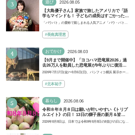
3
遊び
2026.08.05
【大島優子さん】家族で旅したアメリカで「語
学もマインドも！ 子どもの成長はすごかった」
声優をつとめた映画『パウ・パトロール ザ・ダ
「パウパト」の愛称で親しまれる人気アニメ「パウ・パトロ
イノ・ムービー』ではあきらめなければ何でも
ール」の劇場版シリーズ第3弾、映画『パウ・パトロール
できると子どもに知ってほしい
ザ…
#長南真理恵
4
おでかけ
2026.08.03
【9月まで開催中】「ヨコハマ恐竜展2026」過
去26万人を動員した恐竜展が9年ぶりに復活！
夏休みのおでかけで楽しむポイントを完全ガイ
2026年7月17日(金)〜9月6日(日)、パシフィコ横浜 展示ホール
ド
Aにて「ヨコハマ恐竜展2026〜恐竜の食卓大図鑑〜」が開
催…
#北本祐子
5
暮らし
2026.08.06
令和８年８月８日は願いが叶いやすい《トリプ
ルエイト》の日！ 13日の獅子座の新月＆皆既
日食の影響にも注目
2026年8月8日は、日本では令和8年8月8日の8並びの日になり
ます。そしてこの日は、「ライオンズゲート」というとっ
て…