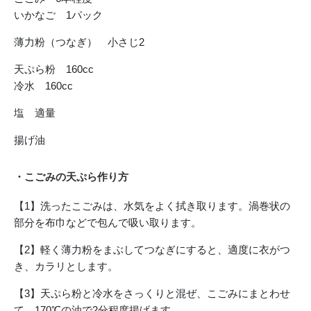
いかなご 1パック
薄力粉（つなぎ） 小さじ2
天ぷら粉 160cc
冷水 160cc
塩 適量
揚げ油
・こごみの天ぷら作り方
【1】洗ったこごみは、水気をよく拭き取ります。渦巻状の
部分を布巾などで包んで吸い取ります。
【2】軽く薄力粉をまぶしてつなぎにすると、適度に衣がつ
き、カラリとします。
【3】天ぷら粉と冷水をさっくりと混ぜ、こごみにまとわせ
て、170℃の油で2分程度揚げます。