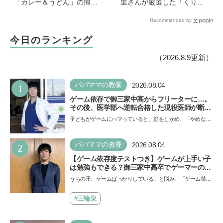
「カレー＆うどん」の簡単
里さんが厳選した「くり返
レシピ4選を料理家・川上ミ
しつくりたくなるレシピ」
Recommended by
ホさんに聞いた
から夏にピッタリなレシピ
をピックアップ
今日のランキング
（2026.8.9更新）
1
パパママの教養
2026.08.04
ゲーム依存で御三家中高からフリーターに…。
その後、医学部へ逆転合格した現役医師が断言
「ゲームの経験が受験勉強に役立った」そう考
子どもがゲームにハマっていると、顔をしかめ、「やめなさ
える背景とは
い！」という親御さんは多いでしょう。中学受験を控えて
い…
2
パパママの教養
2026.08.04
【ゲーム依存度テストつき】ゲームが上手い子
は勉強もできる？御三家中高卒でゲーマーの医
師・阿部智史さんが教えるゲームしながら受験
うちの子、ゲームばっかりしている、と悩み、「ゲーム禁
で勝つためのメソッド
止」を宣言し、子どもとトラブルになる家庭は多いもの。で
も…
#三輪泉