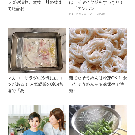
ラダや漬物、煮物、炒め物ま
ば、イヤイヤ期もすっきり！
で絶品お...
「アンパン...
PR（セガフェイブ｜HugKum）
マカロニサラダの冷凍にはコ
茹でたそうめんは冷凍OK？ 余
ツがある！ 人気総菜の冷凍常
ったそうめんを冷凍保存で時
備で「あ...
短♪...