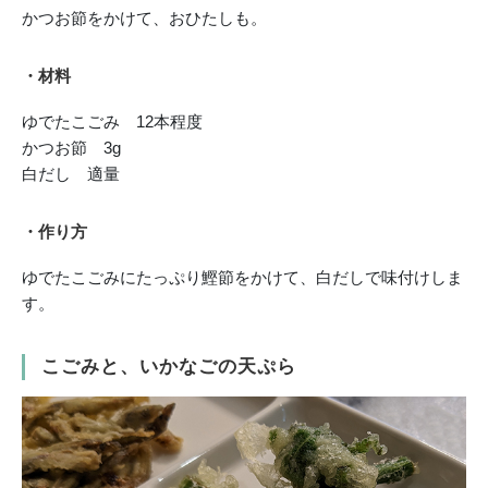
かつお節をかけて、おひたしも。
・材料
ゆでたこごみ 12本程度
かつお節 3g
白だし 適量
・作り方
ゆでたこごみにたっぷり鰹節をかけて、白だしで味付けしま
す。
こごみと、いかなごの天ぷら