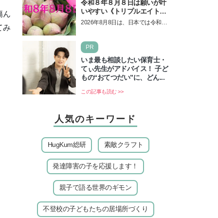
令和８年８月８日は願いが叶
いやすい《トリプルエイト》
傷ん
の日！ 13日の獅子座の新月
2026年8月8日は、日本では令和8
てみ
＆皆既日食の影響にも注目
年8月8日の8並びの日になりま
す。そしてこの日は、「ライオン
PR
ズゲート」というとって…
いま最も相談したい保育士・
てぃ先生がアドバイス！ 子ど
もの“おてつだい”に、どん...
この記事も読む >>
人気のキーワード
HugKum総研
素敵クラフト
発達障害の子を応援します！
親子で語る世界のギモン
不登校の子どもたちの居場所づくり