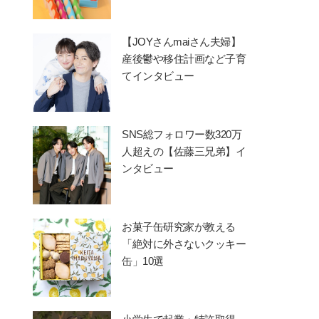
【JOYさんmaiさん夫婦】
産後鬱や移住計画など子育
てインタビュー
SNS総フォロワー数320万
人超えの【佐藤三兄弟】イ
ンタビュー
お菓子缶研究家が教える
「絶対に外さないクッキー
缶」10選