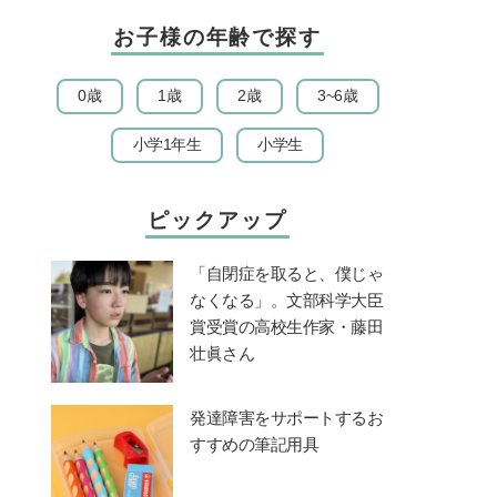
お子様の年齢で探す
0歳
1歳
2歳
3~6歳
小学1年生
小学生
ピックアップ
「自閉症を取ると、僕じゃ
なくなる」。文部科学大臣
賞受賞の高校生作家・藤田
壮眞さん
発達障害をサポートするお
すすめの筆記用具