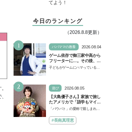
てよう！
今日のランキング
（2026.8.8更新）
1
2026.08.04
パパママの教養
ゲーム依存で御三家中高から
フリーターに…。その後、医
学部へ逆転合格した現役医師
子どもがゲームにハマっている
が断言「ゲームの経験が受験
と、顔をしかめ、「やめなさ
勉強に役立った」そう考える
い！」という親御さんは多いでし
背景とは
2
ょう。中学受験を控えてい…
2026.08.05
す。
遊び
で、
【大島優子さん】家族で旅し
たアメリカで「語学もマイン
ドも！ 子どもの成長はすごか
「パウパト」の愛称で親しまれる
った」声優をつとめた映画
人気アニメ「パウ・パトロール」
『パウ・パトロール ザ・ダイ
の劇場版シリーズ第3弾、映画『パ
#長南真理恵
ノ・ムービー』ではあきらめ
ウ・パトロール ザ…
なければ何でもできると子ど