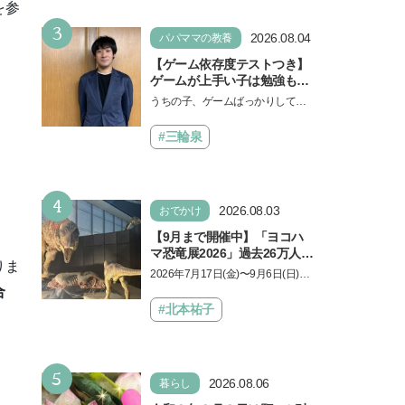
もに知ってほしい
を参
3
2026.08.04
パパママの教養
【ゲーム依存度テストつき】
ゲームが上手い子は勉強もで
きる？御三家中高卒でゲーマ
うちの子、ゲームばっかりしてい
ーの医師・阿部智史さんが教
る、と悩み、「ゲーム禁止」を宣
えるゲームしながら受験で勝
言し、子どもとトラブルになる家
#三輪泉
つためのメソッド
庭は多いもの。でも…
4
2026.08.03
おでかけ
【9月まで開催中】「ヨコハ
マ恐竜展2026」過去26万人を
りま
動員した恐竜展が9年ぶりに
2026年7月17日(金)〜9月6日(日)、
復活！ 夏休みのおでかけで楽
合
パシフィコ横浜 展示ホールAにて
しむポイントを完全ガイド
「ヨコハマ恐竜展2026〜恐竜の食
#北本祐子
卓大図鑑〜」が開催…
5
2026.08.06
暮らし