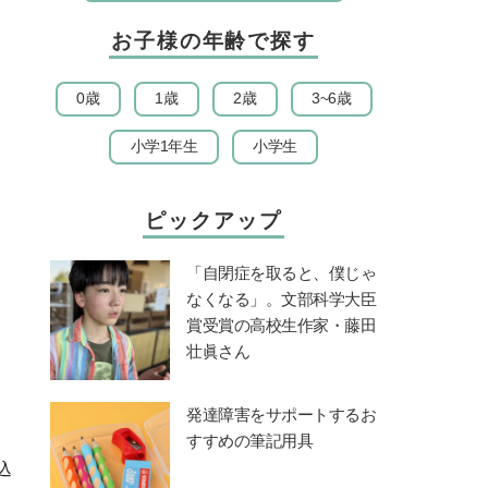
お子様の年齢で探す
0歳
1歳
2歳
3~6歳
小学1年生
小学生
ピックアップ
「自閉症を取ると、僕じゃ
なくなる」。文部科学大臣
賞受賞の高校生作家・藤田
壮眞さん
発達障害をサポートするお
すすめの筆記用具
込