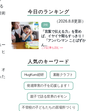
る
今日のランキング
技術
（2026.8.8更新）
PR
「言葉で伝える力」を育め
ば、イヤイヤ期もすっきり！
「アンパンマン ことばずか
ユー
ん...
この記事も読む >>
、ヒ
人気のキーワード
、オ
HugKum総研
素敵クラフト
った
発達障害の子を応援します！
親子で語る世界のギモン
不登校の子どもたちの居場所づくり