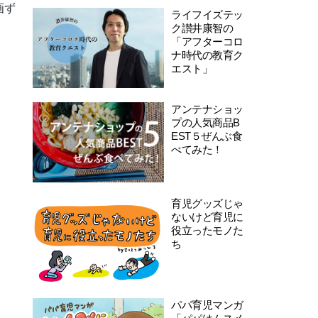
画ず
ライフイズテッ
ク讃井康智の
「アフターコロ
ナ時代の教育ク
エスト」
アンテナショッ
プの人気商品B
EST５ぜんぶ食
べてみた！
育児グッズじゃ
ないけど育児に
役立ったモノた
ち
パパ育児マンガ