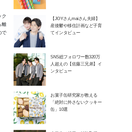
ック
【JOYさんmaiさん夫婦】
ら離
産後鬱や移住計画など子育
てインタビュー
ので
SNS総フォロワー数320万
人超えの【佐藤三兄弟】イ
ンタビュー
お菓子缶研究家が教える
「絶対に外さないクッキー
缶」10選