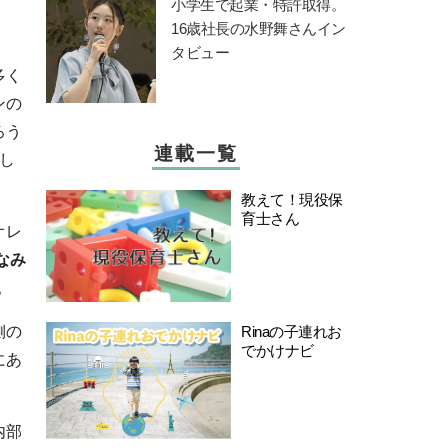
小学生で起業・特許取得。
16歳社長の水野舞さんイン
タビュー
多く
ンの
ろう
連載一覧
し
教えて！現役保
育士さん
オレ
なみ
。
側の
Rinaの子連れお
でかけナビ
にあ
内部