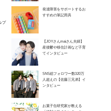
発達障害をサポートするお
すすめの筆記用具
ルプ
【JOYさんmaiさん夫婦】
産後鬱や移住計画など子育
てインタビュー
SNS総フォロワー数320万
人超えの【佐藤三兄弟】イ
ンタビュー
お菓子缶研究家が教える