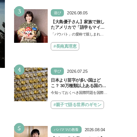
勉強に役立った」そう考える
い！」という親御さんは多いでし
背景とは
3
ょう。中学受験を控えてい…
2026.08.05
遊び
【大島優子さん】家族で旅し
たアメリカで「語学もマイン
ドも！ 子どもの成長はすごか
「パウパト」の愛称で親しまれる
った」声優をつとめた映画
人気アニメ「パウ・パトロール」
『パウ・パトロール ザ・ダイ
の劇場版シリーズ第3弾、映画『パ
#長南真理恵
ノ・ムービー』ではあきらめ
ウ・パトロール ザ…
なければ何でもできると子ど
もに知ってほしい
4
2026.07.25
学び
日本より苗字が多い国はど
こ？ 30万種類以上ある国の理
由とは【親子で語る国際問
今知っておくべき国際問題を国際政
題】
治先生が分かりやすく解説してくれ
る「親子で語る国際問題」。今回
#親子で語る世界のギモン
は、苗字の種類…
5
2026.08.04
パパママの教養