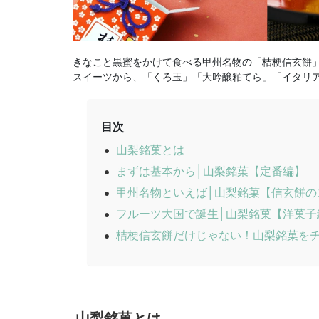
きなこと黒蜜をかけて食べる甲州名物の「桔梗信玄餅
スイーツから、「くろ玉」「大吟醸粕てら」「イタリ
目次
山梨銘菓とは
まずは基本から│山梨銘菓【定番編】
甲州名物といえば│山梨銘菓【信玄餅の
フルーツ大国で誕生│山梨銘菓【洋菓子
桔梗信玄餅だけじゃない！山梨銘菓を
山梨銘菓とは