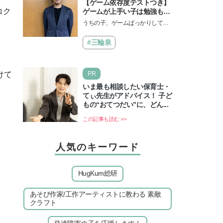
【ゲーム依存度テストつき】
コク
ゲームが上手い子は勉強もで
きる？御三家中高卒でゲーマ
うちの子、ゲームばっかりしてい
ーの医師・阿部智史さんが教
る、と悩み、「ゲーム禁止」を宣
えるゲームしながら受験で勝
言し、子どもとトラブルになる家
#三輪泉
つためのメソッド
庭は多いもの。でも…
PR
けて
いま最も相談したい保育士・
てぃ先生がアドバイス！ 子ど
もの“おてつだい”に、どん...
この記事も読む >>
人気のキーワード
HugKum総研
あそび作家/工作アーティストに教わる 素敵
クラフト