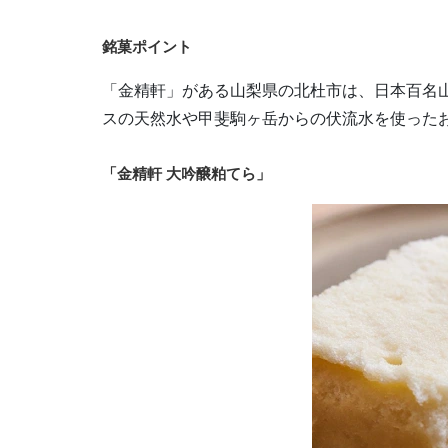
銘菓ポイント
「金精軒」がある山梨県の北杜市は、日本百名
スの天然水や甲斐駒ヶ岳からの伏流水を使ったお
「
金精軒
大吟醸粕てら」