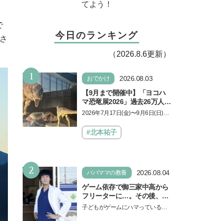
てよう！
で
今日のランキング
さ
（2026.8.6更新）
1
2026.08.03
おでかけ
【9月まで開催中】「ヨコハ
マ恐竜展2026」過去26万人を
動員した恐竜展が9年ぶりに
2026年7月17日(金)〜9月6日(日)、
復活！ 夏休みのおでかけで楽
パシフィコ横浜 展示ホールAにて
しむポイントを完全ガイド
「ヨコハマ恐竜展2026〜恐竜の食
#北本祐子
卓大図鑑〜」が開催…
2
2026.08.04
パパママの教養
ゲーム依存で御三家中高から
フリーターに…。その後、医
学部へ逆転合格した現役医師
子どもがゲームにハマっている
が断言「ゲームの経験が受験
と、顔をしかめ、「やめなさ