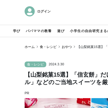
ログイン
学び
パパママの教養
遊び
小学生の自由研究まる
ホーム
食・レシピ
おやつ
【山梨銘菓15選】
2024.3.30
食・レシピ
【山梨銘菓15選】「信玄餅」
ル」などのご当地スイーツを厳
PR