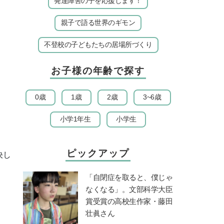
発達障害の子を応援します！
親子で語る世界のギモン
不登校の子どもたちの居場所づくり
お子様の年齢で探す
0歳
1歳
2歳
3~6歳
小学1年生
小学生
ピックアップ
決し
「自閉症を取ると、僕じゃ
なくなる」。文部科学大臣
賞受賞の高校生作家・藤田
壮眞さん