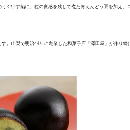
のうぐいす餡に、粒の食感を残して煮た青えんどう豆を加え、
です。山梨で明治44年に創業した和菓子店「澤田屋」が作り続