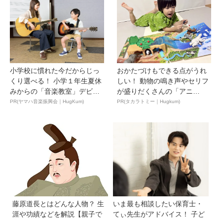
小学校に慣れた今だからじっ
おかたづけもできる点がうれ
くり選べる！ 小学１年生夏休
しい！ 動物の鳴き声やセリフ
みからの「音楽教室」デビ
が盛りだくさんの「アニ
ュ...
ア ...
PR(ヤマハ音楽振興会｜HugKum)
PR(タカラトミー｜Hugkum)
藤原道長とはどんな人物？ 生
いま最も相談したい保育士・
涯や功績などを解説【親子で
てぃ先生がアドバイス！ 子ど