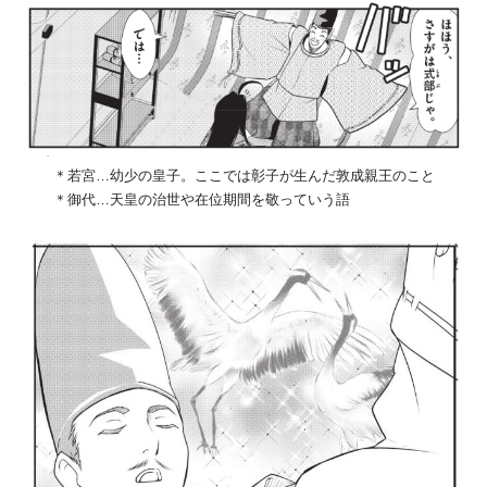
＊若宮…幼少の皇子。ここでは彰子が生んだ敦成親王のこと
＊御代…天皇の治世や在位期間を敬っていう語