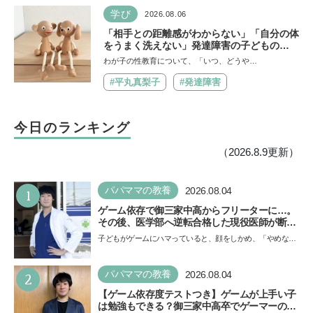
学び
2026.08.06
「相手との距離感がわからない」「自分の体
をうまく洗えない」発達障害の子どもの
「性」に関する困りごと・性教育のポイント
わが子の性教育について、「いつ、どうや…
は？【『発達障害の子の性のルール』著者に
聞いた】
#平丸真梨子
#発達障害
今日のランキング
（2026.8.9更新）
1
パパママの教養
2026.08.04
ゲーム依存で御三家中高からフリーターに…。
その後、医学部へ逆転合格した現役医師が断言
「ゲームの経験が受験勉強に役立った」そう考
子どもがゲームにハマっていると、顔をしかめ、「やめなさ
える背景とは
い！」という親御さんは多いでしょう。中学受験を控えて
い…
2
パパママの教養
2026.08.04
【ゲーム依存度テストつき】ゲームが上手い子
は勉強もできる？御三家中高卒でゲーマーの医