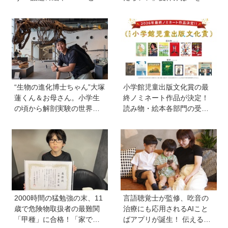
ン』を作った、ご夫婦ユニ
用して主体的に楽しんで、
ット・サニーブックスさん
今しかできないことをして
に聞く子育てと絵本づくり
ほしい
のお話
“生物の進化博士ちゃん”大塚
小学館児童出版文化賞の最
蓮くん＆お母さん。小学生
終ノミネート作品が決定！
の頃から解剖実験の世界に
読み物・絵本各部門の受賞
入り、現代において恐竜に
候補13作品は？
近いワニを研究。「興味の
種まきはエンタメから」
2000時間の猛勉強の末、11
言語聴覚士が監修、吃音の
歳で危険物取扱者の最難関
治療にも応用されるAIこと
「甲種」に合格！「家で両
ばアプリが誕生！ 伝える力