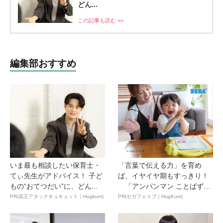
どん...
この記事も読む >>
編集部おすすめ
いま最も相談したい保育士・
「言葉で伝える力」を育め
てぃ先生がアドバイス！ 子ど
ば、イヤイヤ期もすっきり！
もの“おてつだい”に、どん...
「アンパンマン ことばずか
ん...
PR(花王アタックキュキュット｜Hugkum)
PR(セガフェイブ｜HugKum)