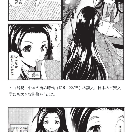
＊白居易…中国の唐の時代（618～907年）の詩人。日本の平安文
学にも大きな影響を与えた