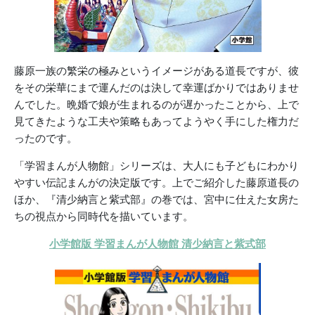
藤原一族の繁栄の極みというイメージがある道長ですが、彼
をその栄華にまで運んだのは決して幸運ばかりではありませ
んでした。晩婚で娘が生まれるのが遅かったことから、上で
見てきたような工夫や策略もあってようやく手にした権力だ
ったのです。
「学習まんが人物館」シリーズは、大人にも子どもにわかり
やすい伝記まんがの決定版です。上でご紹介した藤原道長の
ほか、『清少納言と紫式部』の巻では、宮中に仕えた女房た
ちの視点から同時代を描いています。
小学館版 学習まんが人物館 清少納言と紫式部