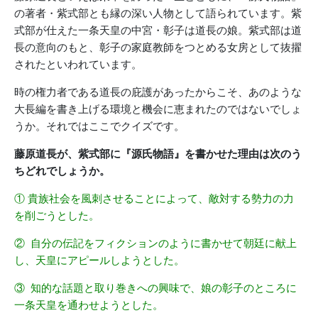
の著者・紫式部とも縁の深い人物として語られています。紫
式部が仕えた一条天皇の中宮・彰子は道長の娘。紫式部は道
長の意向のもと、彰子の家庭教師をつとめる女房として抜擢
されたといわれています。
時の権力者である道長の庇護があったからこそ、あのような
大長編を書き上げる環境と機会に恵まれたのではないでしょ
うか。それではここでクイズです。
藤原道長が、紫式部に『源氏物語』を書かせた理由は次のう
ちどれでしょうか。
① 貴族社会を風刺させることによって、敵対する勢力の力
を削ごうとした。
② 自分の伝記をフィクションのように書かせて朝廷に献上
し、天皇にアピールしようとした。
③ 知的な話題と取り巻きへの興味で、娘の彰子のところに
一条天皇を通わせようとした。