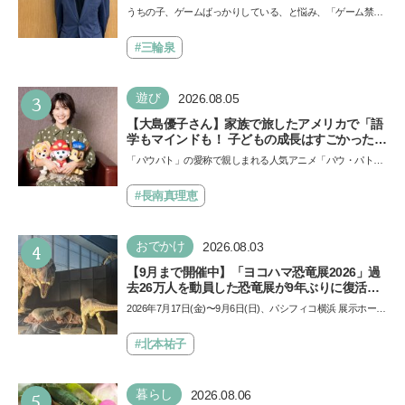
師・阿部智史さんが教えるゲームしながら受験
うちの子、ゲームばっかりしている、と悩み、「ゲーム禁
で勝つためのメソッド
止」を宣言し、子どもとトラブルになる家庭は多いもの。で
も…
#三輪泉
3
遊び
2026.08.05
【大島優子さん】家族で旅したアメリカで「語
学もマインドも！ 子どもの成長はすごかった」
声優をつとめた映画『パウ・パトロール ザ・ダ
「パウパト」の愛称で親しまれる人気アニメ「パウ・パトロ
イノ・ムービー』ではあきらめなければ何でも
ール」の劇場版シリーズ第3弾、映画『パウ・パトロール
できると子どもに知ってほしい
ザ…
#長南真理恵
4
おでかけ
2026.08.03
【9月まで開催中】「ヨコハマ恐竜展2026」過
去26万人を動員した恐竜展が9年ぶりに復活！
夏休みのおでかけで楽しむポイントを完全ガイ
2026年7月17日(金)〜9月6日(日)、パシフィコ横浜 展示ホール
ド
Aにて「ヨコハマ恐竜展2026〜恐竜の食卓大図鑑〜」が開
催…
#北本祐子
5
暮らし
2026.08.06