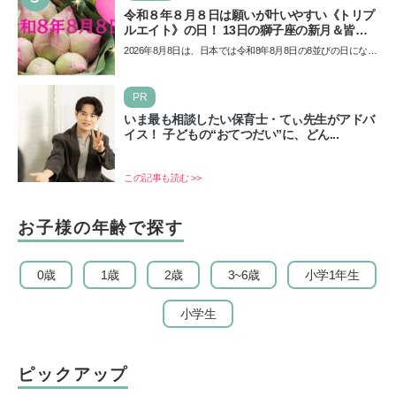
令和８年８月８日は願いが叶いやすい《トリプ
ルエイト》の日！ 13日の獅子座の新月＆皆既
日食の影響にも注目
2026年8月8日は、日本では令和8年8月8日の8並びの日になり
ます。そしてこの日は、「ライオンズゲート」というとっ
て…
PR
いま最も相談したい保育士・てぃ先生がアドバ
イス！ 子どもの“おてつだい”に、どん...
この記事も読む >>
お子様の年齢で探す
0歳
1歳
2歳
3~6歳
小学1年生
小学生
ピックアップ