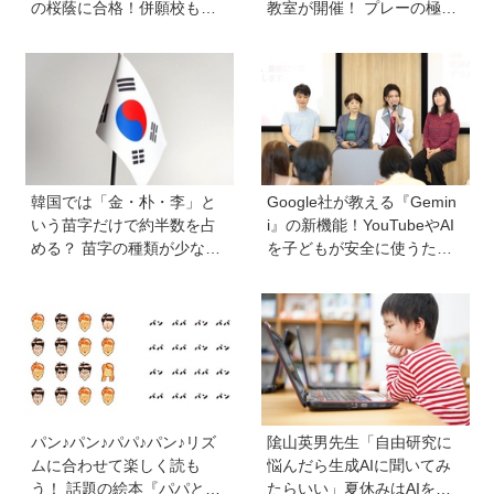
の桜蔭に合格！併願校も魅
教室が開催！ プレーの極意
力を感じた渋渋に。母親の
から子ども時代の話まで…
声かけは「睡眠が何より大
学びと笑顔あふれる大盛況
事」「勉強イヤならしなく
イベントを詳しくレポ
ていいよ」
韓国では「金・朴・李」と
Google社が教える『Gemin
いう苗字だけで約半数を占
i』の新機能！YouTubeやAI
める？ 苗字の種類が少ない
を子どもが安全に使うため
のはなぜ？ 【親子で語る国
の便利機能、学習に役立つ
際問題】
教育チャンネルなど、家庭
で使うポイントとは？
パン♪パン♪パパ♪パン♪リズ
隂山英男先生「自由研究に
ムに合わせて楽しく読も
悩んだら生成AIに聞いてみ
う！ 話題の絵本『パパとパ
たらいい」夏休みはAIを活