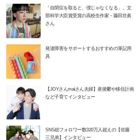
「自閉症を取ると、僕じゃなくなる」。文
部科学大臣賞受賞の高校生作家・藤田壮眞
さん
発達障害をサポートするおすすめの筆記用
具
【JOYさんmaiさん夫婦】産後鬱や移住計画
など子育てインタビュー
SNS総フォロワー数320万人超えの【佐藤
三兄弟】インタビュー