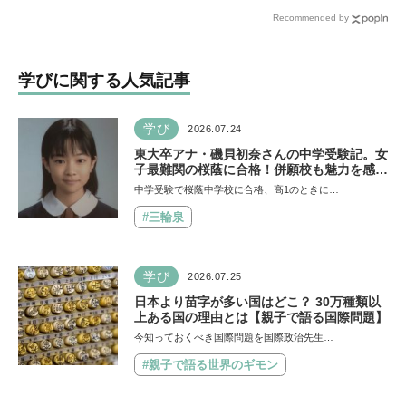
親が勉強する姿を見て、僕
を育み、親子の会話を楽し
Recommended by
もやらなきゃと思った」
める「ことたね」の魅力と
は
学びに関する人気記事
学び
2026.07.24
東大卒アナ・磯貝初奈さんの中学受験記。女
子最難関の桜蔭に合格！併願校も魅力を感じ
た渋渋に。母親の声かけは「睡眠が何より大
中学受験で桜蔭中学校に合格、高1のときに…
事」「勉強イヤならしなくていいよ」
#三輪泉
学び
2026.07.25
日本より苗字が多い国はどこ？ 30万種類以
上ある国の理由とは【親子で語る国際問題】
今知っておくべき国際問題を国際政治先生…
#親子で語る世界のギモン