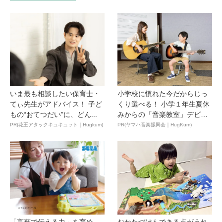
いま最も相談したい保育士・
小学校に慣れた今だからじっ
てぃ先生がアドバイス！ 子ど
くり選べる！ 小学１年生夏休
もの“おてつだい”に、どん...
みからの「音楽教室」デビ
ュ...
PR(花王アタックキュキュット｜Hugkum)
PR(ヤマハ音楽振興会｜HugKum)