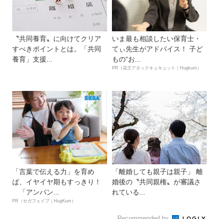
〝共同養育〟に向けてクリア
いま最も相談したい保育士・
すべきポイントとは。「共同
てぃ先生がアドバイス！ 子ど
養育」支援...
もの“お...
PR（花王アタックキュキュット｜Hugkum）
「言葉で伝える力」を育め
「離婚しても親子は親子」 離
ば、イヤイヤ期もすっきり！
婚後の〝共同親権〟が審議さ
「アンパン...
れている...
PR（セガフェイブ｜HugKum）
Recommended by