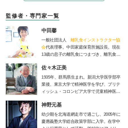
監修者・専門家一覧
中田馨
一般社団法人
離乳食インストラクター協
会
代表理事。中田家庭保育所施設長。現在
13歳の息子の離乳食につまづき、離乳食を
学び始める。「赤ちゃんもママも50点を目
佐々木正美
標」をモットーに、20年の保育士としての
経験を生かしながら赤ちゃんとママに寄り
1935年、群馬県生まれ。新潟大学医学部卒
添う、和食を大切にした「和の離乳食」を
業後、東京大学で精神医学を学び、ブリテ
伝えている。保育、講演、執筆などの分野
ィッシュ・コロンビア大学で児童精神医学
で活動中。自身が開催する離乳食インスト
の臨床訓練を受ける。帰国後、国立秩父学
ラクター協会2級・1級・養成講座はこれま
神野元基
園や東京女子医科大学などで多数の臨床に
で2500人が受講。
携わる傍ら、全国の保育園、幼稚園、学
幼少期を北海道網走市で過ごし、2005年に
校、児童相談所などで勉強会、講演会を40
慶應義塾大学総合政策学部に入学。在学中
年以上続けた。『子どもへのまなざし』