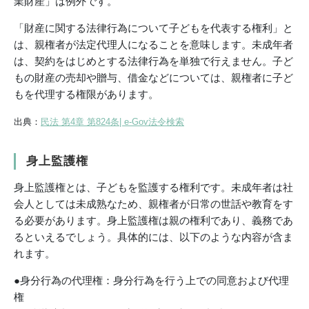
業財産」は例外です。
「財産に関する法律行為について子どもを代表する権利」と
は、親権者が法定代理人になることを意味します。未成年者
は、契約をはじめとする法律行為を単独で行えません。子ど
もの財産の売却や贈与、借金などについては、親権者に子ど
もを代理する権限があります。
出典：
民法 第4章 第824条| e-Gov法令検索
身上監護権
身上監護権とは、子どもを監護する権利です。未成年者は社
会人としては未成熟なため、親権者が日常の世話や教育をす
る必要があります。身上監護権は親の権利であり、義務であ
るといえるでしょう。具体的には、以下のような内容が含ま
れます。
●身分行為の代理権：身分行為を行う上での同意および代理
権