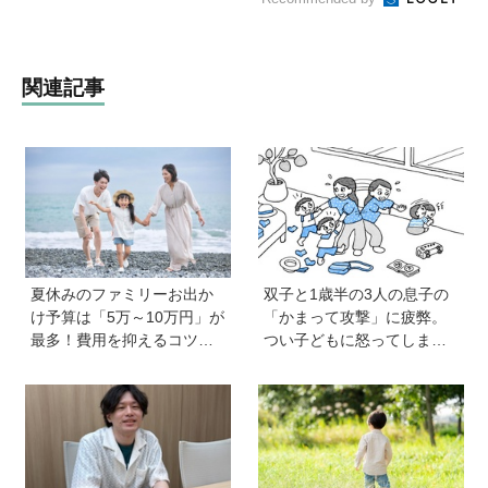
関連記事
夏休みのファミリーお出か
双子と1歳半の3人の息子の
け予算は「5万～10万円」が
「かまって攻撃」に疲弊。
最多！費用を抑えるコツ
つい子どもに怒ってしまい
は？保護者1,217人に調査
自己嫌悪の日々です【愛子
【HugKum総研】
先生の子育てお悩み相談
室】