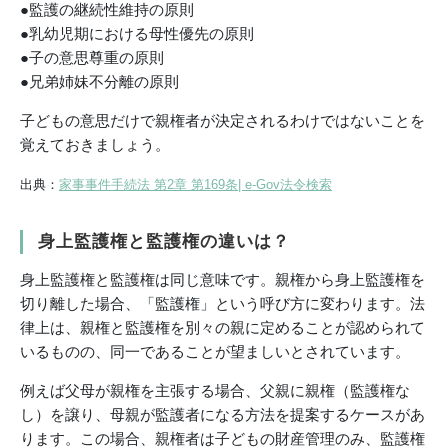
●監護の継続性維持の原則
●乳幼児期における母性優先の原則
●子の意思尊重の原則
●兄弟姉妹不分離の原則
子どもの意思だけで親権者が決定されるわけではないことを
覚えておきましょう。
出典：
家事事件手続法 第2章 第169条| e-Gov法令検索
身上監護権と監護権の違いは？
身上監護権と監護権は同じ意味です。親権から身上監護権を
切り離した場合、「監護権」という呼び方に変わります。法
律上は、親権と監護権を別々の親に定めることが認められて
いるものの、同一であることが望ましいとされています。
例えば父母が親権を主張する場合、父親に親権（監護権な
し）を譲り、母親が監護者になる方法を提案するケースがあ
ります。この場合、親権者は子どもの財産管理のみ、監護権