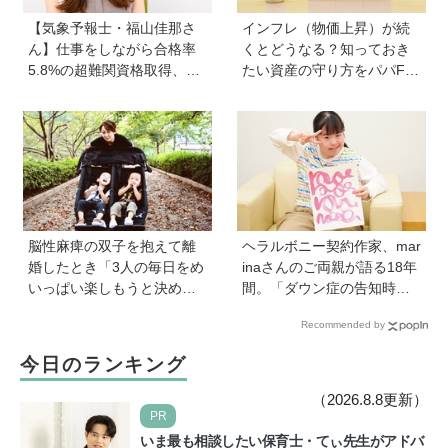
【気象予報士・福山佳那さ
インフレ（物価上昇）が続
ん】仕事をしながら合格率
くとどうなる？知っておき
5.8%の超難関資格取得、さ
たい資産の守り方をパパFP
らに東大大学院へ。「安心
が解説
できる場所」をつくってく
れた両親のもとで挑戦し続
ける心が育った
脳性麻痺の双子を抱えて離
ヘラルボニー契約作家、mar
婚したとき「3人の毎日をめ
inaさんのご両親が語る18年
いっぱい楽しもうと決め
間。「ダウン症の告知時は
た！」母の関本里絵さんに
目の前が真っ暗に」それで
Recommended by
訊く子どもの人生の輝かせ
も前に進めた理由は…？ 古
方
代・宇宙文字のような《mar
今日のランキング
ina-moji》が人気！
（2026.8.8更新）
PR
いま最も相談したい保育士・てぃ先生がアドバ