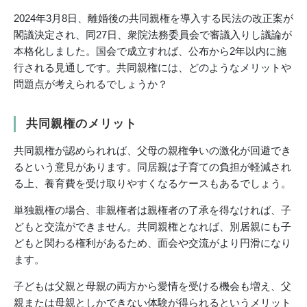
2024年3月8日、離婚後の共同親権を導入する民法の改正案が
閣議決定され、同27日、衆院法務委員会で審議入りし議論が
本格化しました。国会で成立すれば、公布から2年以内に施
行される見通しです。共同親権には、どのようなメリットや
問題点が考えられるでしょうか？
共同親権のメリット
共同親権が認められれば、父母の親権争いの激化が回避でき
るという意見があります。同居親は子育ての負担が軽減され
る上、養育費を受け取りやすくなるケースもあるでしょう。
単独親権の場合、非親権者は親権者の了承を得なければ、子
どもと交流ができません。共同親権となれば、別居親にも子
どもと関わる権利があるため、面会や交流がより円滑になり
ます。
子どもは父親と母親の両方から愛情を受ける機会も増え、父
親または母親としかできない体験が得られるというメリット