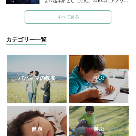
より起業家として活動。2010年にアメリカ
（福音館書店）、『育てたように子は育つ
のシリコンバレーでIT企業を起業、教育の
——相田みつをいのちのことば』『ひとり
道に進む。子どもたちに「未来を生き抜く
すべて見る
親でも子どもは健全に育ちます』（小学
力」を身につけて欲しいと、2012年東京の
館）など著書多数。2017年逝去。半世紀に
八王子に学習塾COMPASSを開校。2014年
わたる臨床経験から著したこれら数多くの
より人工知能型教材「
Qubena
」の開発を
カテゴリー一覧
育児書は、今も多くの母親たちの厚い信頼
はじめ、全国の学校や学習塾で利用されて
と支持を得ている。
いる。人工知能型教材の開発の他、「未来
教育」も提供している。
パパママの教養
学ぶ
健康
遊ぶ