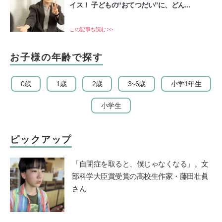
イス！ 子どもの“おてつだい”に、どん...
この記事も読む >>
お子様の年齢で探す
0歳
1歳
2歳
3~6歳
小学1年生
小学生
ピックアップ
「自閉症を取ると、僕じゃなくなる」。文
部科学大臣賞受賞の高校生作家・藤田壮眞
さん