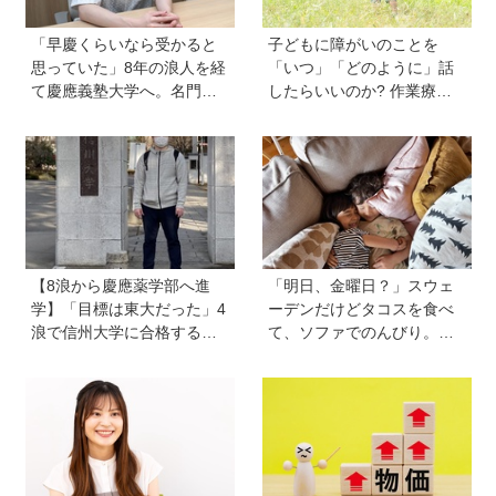
「早慶くらいなら受かると
子どもに障がいのことを
思っていた」8年の浪人を経
「いつ」「どのように」話
て慶應義塾大学へ。名門・
したらいいのか? 作業療法
巣鴨高校を高3で退学…中学
士のクロカワナオキさんが
受験の反動からゲーム依存
当時小学生の息子に伝えた
症に。成績急降下から“いい
こと
大学に入る”までの道のり
【慶應生よしださん｜前
編】
【8浪から慶應薬学部へ進
「明日、金曜日？」スウェ
学】「目標は東大だった」4
ーデンだけどタコスを食べ
浪で信州大学に合格するも1
て、ソファでのんびり。小
年で退学。学歴を追い続け
さな楽しみを待つ週末時間
た理由、今思うことは「学
【北欧パパと日本で子育てv
歴は人の一部にしかすぎな
ol.23】
い」《慶應生よしださん｜
後編》