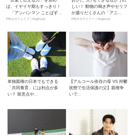
「言葉で伝える力」を育め
おかたづけもできる点がうれ
ば、イヤイヤ期もすっきり！
しい！ 動物の鳴き声やセリフ
「アンパンマン ことばずか
が盛りだくさんの「アニ
ん...
ア ...
PR(セガフェイブ｜HugKum)
PR(タカラトミー｜Hugkum)
単独親権の日本でもできる
【アルコール依存の母 VS 抑鬱
「共同養育」には利点が多
状態で生活保護の父】親権争
い？ 留意点や...
いで...