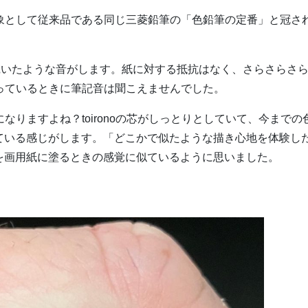
較対象として従来品である同じ三菱鉛筆の「色鉛筆の定番」と冠さ
乾いたような音がします。紙に対する抵抗はなく、さらさらさ
を塗っているときに筆記音は聞こえませんでした。
気になりますよね？toironoの芯がしっとりとしていて、今までの
ている感じがします。「どこかで似たような描き心地を体験し
を画用紙に塗るときの感覚に似ているように思いました。