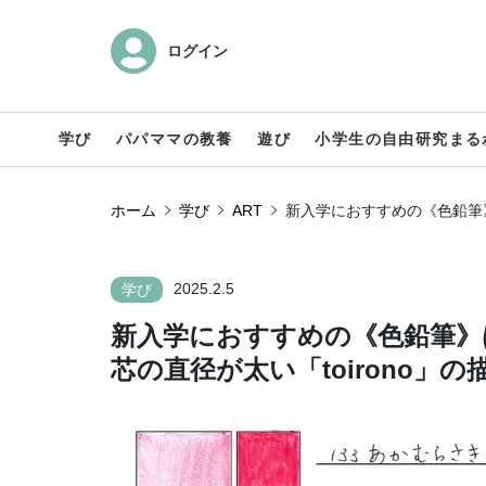
ログイン
学び
パパママの教養
遊び
小学生の自由研究まる
ホーム
学び
ART
新入学におすすめの《色鉛筆》
2025.2.5
学び
新入学におすすめの《色鉛筆》
芯の直径が太い「toirono」