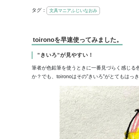
タグ：
文具マニアふじいなおみ
toironoを早速使ってみました。
”きいろ”が見やすい！
筆者が色鉛筆を使うときに一番見づらく感じる色
か？でも、toironoはその”きいろ”がとてもは