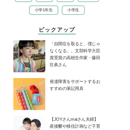
小学1年生
小学生
ピックアップ
「自閉症を取ると、僕じゃ
なくなる」。文部科学大臣
賞受賞の高校生作家・藤田
壮眞さん
発達障害をサポートするお
すすめの筆記用具
【JOYさんmaiさん夫婦】
産後鬱や移住計画など子育