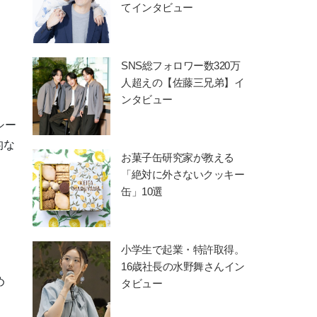
てインタビュー
SNS総フォロワー数320万
人超えの【佐藤三兄弟】イ
ンタビュー
シー
的な
お菓子缶研究家が教える
「絶対に外さないクッキー
缶」10選
小学生で起業・特許取得。
16歳社長の水野舞さんイン
め
タビュー