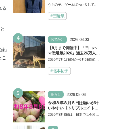
きる？御三家中高卒でゲーマ
うちの子、ゲームばっかりしてい
れる
ーの医師・阿部智史さんが教
る、と悩み、「ゲーム禁止」を宣
えるゲームしながら受験で勝
言し、子どもとトラブルになる家
#三輪泉
つためのメソッド
庭は多いもの。でも…
らと
4
2026.08.03
おでかけ
【9月まで開催中】「ヨコハ
色鉛
マ恐竜展2026」過去26万人を
たこ
動員した恐竜展が9年ぶりに
2026年7月17日(金)〜9月6日(日)、
復活！ 夏休みのおでかけで楽
パシフィコ横浜 展示ホールAにて
しむポイントを完全ガイド
「ヨコハマ恐竜展2026〜恐竜の食
#北本祐子
卓大図鑑〜」が開催…
5
2026.08.06
暮らし
令和８年８月８日は願いが叶
いやすい《トリプルエイト》
の日！ 13日の獅子座の新月
2026年8月8日は、日本では令和8
＆皆既日食の影響にも注目
年8月8日の8並びの日になりま
す。そしてこの日は、「ライオン