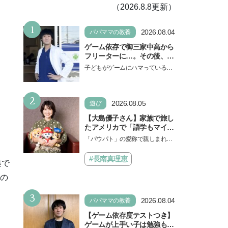
（2026.8.8更新）
1
2026.08.04
パパママの教養
ゲーム依存で御三家中高から
フリーターに…。その後、医
学部へ逆転合格した現役医師
子どもがゲームにハマっている
が断言「ゲームの経験が受験
と、顔をしかめ、「やめなさ
勉強に役立った」そう考える
い！」という親御さんは多いでし
背景とは
2
ょう。中学受験を控えてい…
2026.08.05
遊び
【大島優子さん】家族で旅し
たアメリカで「語学もマイン
ドも！ 子どもの成長はすごか
「パウパト」の愛称で親しまれる
った」声優をつとめた映画
人気アニメ「パウ・パトロール」
『パウ・パトロール ザ・ダイ
の劇場版シリーズ第3弾、映画『パ
#長南真理恵
葉で
ノ・ムービー』ではあきらめ
ウ・パトロール ザ…
なければ何でもできると子ど
たの
もに知ってほしい
3
2026.08.04
パパママの教養
【ゲーム依存度テストつき】
ゲームが上手い子は勉強もで