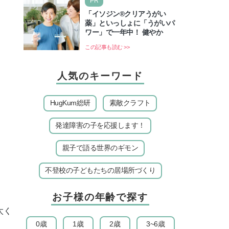
PR
ズゲート」というとって…
「イソジン®クリアうがい
薬」といっしょに「うがいパ
ワー」で一年中！ 健やか
この記事も読む >>
人気のキーワード
HugKum総研
素敵クラフト
発達障害の子を応援します！
親子で語る世界のギモン
不登校の子どもたちの居場所づくり
お子様の年齢で探す
太く
0歳
1歳
2歳
3~6歳