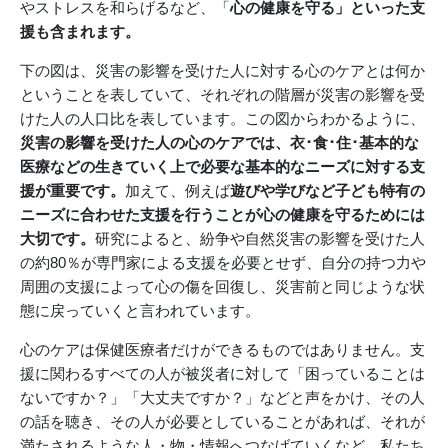
やストレスを和らげるなど、「
心の健康を守る」といった支
援も含まれます。
下の図は、災害の影響を受けた人に対する心のケアとは何か
ということを表していて、それぞれの階層が災害の影響を受
けた人の人口比を表しています。この図からわかるように、
災害の影響を受けた人の心のケアでは、衣･食･住･基本的な
医療などの生きていく上で必要な基本的なニーズに対する支
援が重要です。
加えて、例えば
遊びや学びなど子ども特有の
ニーズに合わせた支援を行うことが心の健康を守るためには
大切です。
研究によると、紛争や自然災害の影響を受けた人
の約80％が専門家による支援を必要とせず、自分の持つ力や
周囲の支援によって心の傷を回復し、災害前と同じような状
態に戻っていくと言われています。
心のケアは保健医療者だけができるものではありません。支
援に関わるすべての人が被災者に対して「困っていることは
ないですか？」「大丈夫ですか？」などと声をかけ、その人
の話を聴き、その人が必要としていることがあれば、それが
満たされるような人・物・情報へつなげていくなど、私たち