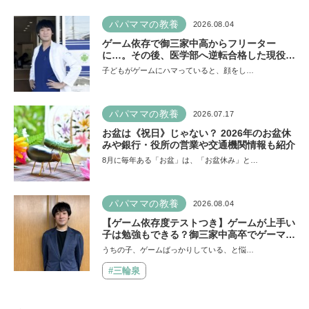
パパママの教養
2026.08.04
ゲーム依存で御三家中高からフリーター
に…。その後、医学部へ逆転合格した現役医
師が断言「ゲームの経験が受験勉強に役立っ
子どもがゲームにハマっていると、顔をし…
た」そう考える背景とは
パパママの教養
2026.07.17
お盆は《祝日》じゃない？ 2026年のお盆休
みや銀行・役所の営業や交通機関情報も紹介
8月に毎年ある「お盆」は、「お盆休み」と…
パパママの教養
2026.08.04
【ゲーム依存度テストつき】ゲームが上手い
子は勉強もできる？御三家中高卒でゲーマー
の医師・阿部智史さんが教えるゲームしなが
うちの子、ゲームばっかりしている、と悩…
ら受験で勝つためのメソッド
#三輪泉