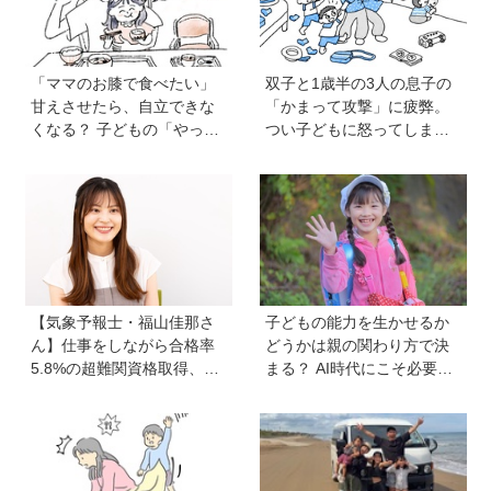
「ママのお膝で食べたい」
双子と1歳半の3人の息子の
甘えさせたら、自立できな
「かまって攻撃」に疲弊。
くなる？ 子どもの「やっ
つい子どもに怒ってしまい
て」に向き合うときの小さ
自己嫌悪の日々です【愛子
な姿勢《モンテッソーリ教
先生の子育てお悩み相談
師の子育てエッセイ》vol.7
室】
【気象予報士・福山佳那さ
子どもの能力を生かせるか
ん】仕事をしながら合格率
どうかは親の関わり方で決
5.8%の超難関資格取得、さ
まる？ AI時代にこそ必要な
らに東大大学院へ。「安心
コミュニケーションスキル
できる場所」をつくってく
の伸ばし方と「愛される人
れた両親のもとで挑戦し続
格」の育み方
ける心が育った