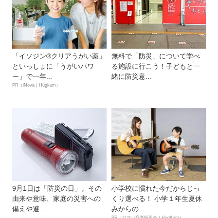
「イソジン®クリアうがい薬」
無料で「防災」について学べ
といっしょに「うがいパワ
る施設に行こう！子どもと一
ー」で一年...
緒に防災意...
PR（iNova｜Hugkum）
9月1日は「防災の日」。その
小学校に慣れた今だからじっ
由来や意味、家庭の災害への
くり選べる！ 小学１年生夏休
備えや避...
みからの...
PR（ヤマハ音楽振興会｜HugKum）