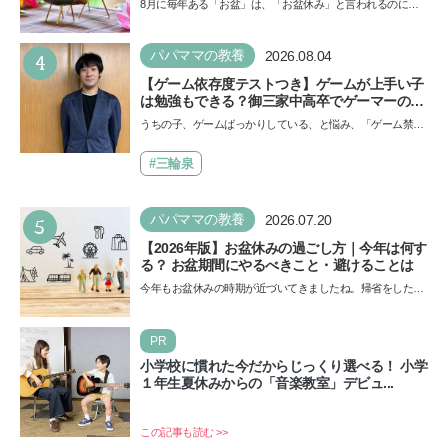
8月に毎年ある「お盆」は、「お盆休み」と言われるのに祝
日ではないのでしょうか？ 当記事では、まずは2026年のお
盆…
4
パパママの教養
2026.08.04
【ゲーム依存度テストつき】ゲームが上手い子
は勉強もできる？御三家中高卒でゲーマーの医
師・阿部智史さんが教えるゲームしながら受験
うちの子、ゲームばっかりしている、と悩み、「ゲーム禁
で勝つためのメソッド
止」を宣言し、子どもとトラブルになる家庭は多いもの。で
も…
#三輪泉
5
パパママの教養
2026.07.20
【2026年版】お盆休みの過ごし方｜今年は何す
る？ お盆期間にやるべきこと・避けることは
今年もお盆休みの時期が近づいてきましたね。帰省をした
り、旅行に行ったり……さまざまな過ごし方が想定されます
が、…
PR
小学校に慣れた今だからじっくり選べる！ 小学
１年生夏休みからの「音楽教室」デビュ...
この記事も読む >>