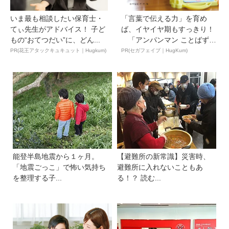
いま最も相談したい保育士・
「言葉で伝える力」を育め
てぃ先生がアドバイス！ 子ど
ば、イヤイヤ期もすっきり！
もの“おてつだい”に、どん...
「アンパンマン ことばずか
ん...
PR(花王アタックキュキュット｜Hugkum)
PR(セガフェイブ｜HugKum)
能登半島地震から１ヶ月。
【避難所の新常識】災害時、
「地震ごっこ」で怖い気持ち
避難所に入れないこともあ
を整理する子...
る！？ 読む...