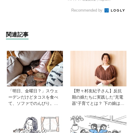
Recommended by
関連記事
「明日、金曜日？」スウェ
【野々村友紀子さん】反抗
ーデンだけどタコスを食べ
期の娘たちに実践した“充電
て、ソファでのんびり。小
器”子育てとは？ 下の娘は小
さな楽しみを待つ週末時間
4のときに「今日から反抗期
【北欧パパと日本で子育てv
入りまーす」と宣言！
ol.23】