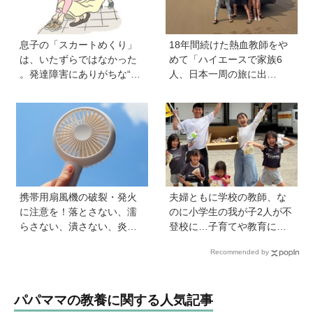
息子の「スカートめくり」
18年間続けた熱血教師をや
は、いたずらではなかった
めて「ハイエースで家族6
。発達障害にありがちな“誤
人、日本一周の旅に出
学習”のしくみ【療育アドバ
る！」…我が子の不登校を
イザーが解説】
きっかけに、新たな一歩を
踏み出した教師夫妻の決断
携帯用扇風機の破裂・発火
夫婦ともに学校の教師、な
に注意を！落とさない、濡
のに小学生の我が子2人が不
らさない、潰さない、炎天
登校に…子育てや教育に悩
下に放置しない！
むうち、熱血教師パパが
Recommended by
「退職しよう」と決意する
まで
パパママの教養に関する人気記事