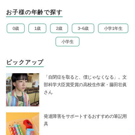
お子様の年齢で探す
0歳
1歳
2歳
3~6歳
小学1年生
小学生
ピックアップ
「自閉症を取ると、僕じゃなくなる」。文
部科学大臣賞受賞の高校生作家・藤田壮眞
さん
発達障害をサポートするおすすめの筆記用
具