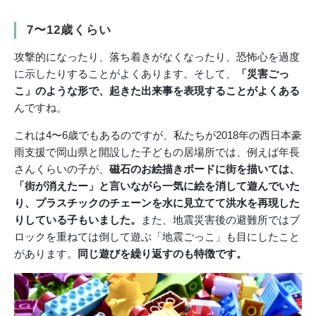
7〜12歳くらい
攻撃的になったり、落ち着きがなくなったり、恐怖心を過度
に示したりすることがよくあります。そして、
「災害ごっ
こ」のような形で、起きた出来事を表現することがよくある
んですね。
これは4〜6歳でもあるのですが、私たちが2018年の西日本豪
雨支援で岡山県と開設した子どもの居場所では、例えば年長
さんくらいの子が、
磁石のお絵描きボードに街を描いては、
「街が消えたー」と言いながら一気に絵を消して遊んでいた
り、プラスチックのチェーンを水に見立てて洪水を再現した
りしている子もいました。
また、地震災害後の避難所ではブ
ロックを重ねては倒して遊ぶ「地震ごっこ」も目にしたこと
があります。
同じ遊びを繰り返すのも特徴です。