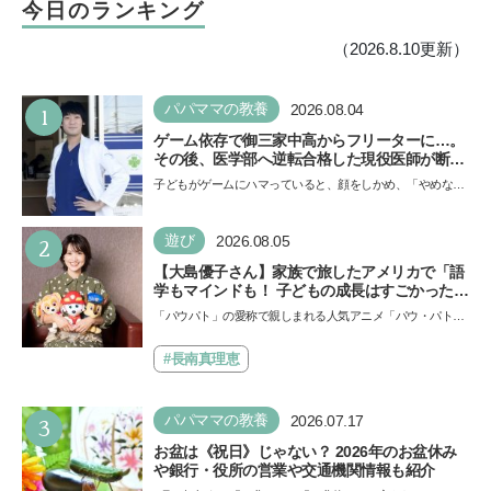
今日のランキング
（2026.8.10更新）
1
パパママの教養
2026.08.04
ゲーム依存で御三家中高からフリーターに…。
その後、医学部へ逆転合格した現役医師が断言
「ゲームの経験が受験勉強に役立った」そう考
子どもがゲームにハマっていると、顔をしかめ、「やめなさ
える背景とは
い！」という親御さんは多いでしょう。中学受験を控えて
い…
2
遊び
2026.08.05
【大島優子さん】家族で旅したアメリカで「語
学もマインドも！ 子どもの成長はすごかった」
声優をつとめた映画『パウ・パトロール ザ・ダ
「パウパト」の愛称で親しまれる人気アニメ「パウ・パトロ
イノ・ムービー』ではあきらめなければ何でも
ール」の劇場版シリーズ第3弾、映画『パウ・パトロール
できると子どもに知ってほしい
ザ…
#長南真理恵
3
パパママの教養
2026.07.17
お盆は《祝日》じゃない？ 2026年のお盆休み
や銀行・役所の営業や交通機関情報も紹介