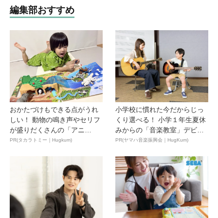
編集部おすすめ
おかたづけもできる点がうれ
小学校に慣れた今だからじっ
しい！ 動物の鳴き声やセリフ
くり選べる！ 小学１年生夏休
が盛りだくさんの「アニ
みからの「音楽教室」デビ
ア ...
ュ...
PR(タカラトミー｜Hugkum)
PR(ヤマハ音楽振興会｜HugKum)