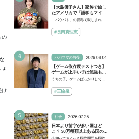
【大島優子さん】家族で旅し
たアメリカで「語学もマイン
ドも！ 子どもの成長はすごか
「パウパト」の愛称で親しまれる
った」声優をつとめた映画
人気アニメ「パウ・パトロール」
『パウ・パトロール ザ・ダイ
の劇場版シリーズ第3弾、映画『パ
#長南真理恵
ノ・ムービー』ではあきらめ
ウ・パトロール ザ…
るの
なければ何でもできると子ど
もに知ってほしい
4
2026.08.04
パパママの教養
な
【ゲーム依存度テストつき】
しょ
ゲームが上手い子は勉強もで
きる？御三家中高卒でゲーマ
うちの子、ゲームばっかりしてい
ーの医師・阿部智史さんが教
る、と悩み、「ゲーム禁止」を宣
えるゲームしながら受験で勝
受け
言し、子どもとトラブルになる家
#三輪泉
つためのメソッド
庭は多いもの。でも…
5
2026.07.25
社会
日本より苗字が多い国はど
こ？ 30万種類以上ある国の理
由とは【親子で語る国際問
今知っておくべき国際問題を国際政