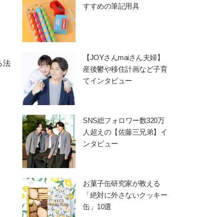
すすめの筆記用具
【JOYさんmaiさん夫婦】
る法
産後鬱や移住計画など子育
てインタビュー
SNS総フォロワー数320万
人超えの【佐藤三兄弟】イ
ンタビュー
お菓子缶研究家が教える
「絶対に外さないクッキー
缶」10選