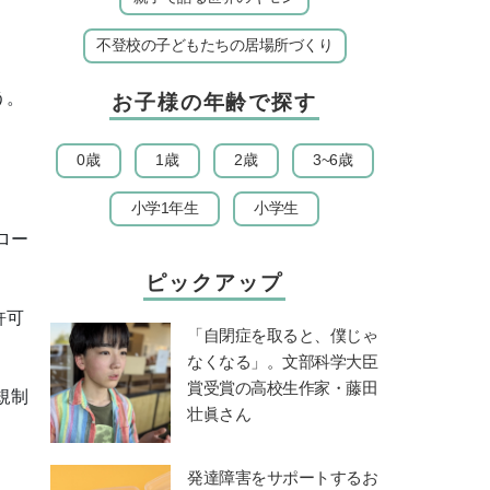
不登校の子どもたちの居場所づくり
う。
お子様の年齢で探す
0歳
1歳
2歳
3~6歳
小学1年生
小学生
ロー
ピックアップ
許可
「自閉症を取ると、僕じゃ
なくなる」。文部科学大臣
賞受賞の高校生作家・藤田
規制
壮眞さん
発達障害をサポートするお