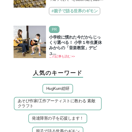
題】
治先生が分かりやすく解説してくれ
る「親子で語る国際問題」。今回
#親子で語る世界のギモン
は、苗字の種類…
PR
小学校に慣れた今だからじっ
くり選べる！ 小学１年生夏休
みからの「音楽教室」デビ
ュ...
この記事も読む >>
人気のキーワード
HugKum総研
あそび作家/工作アーティストに教わる 素敵
クラフト
発達障害の子を応援します！
親子で語る世界のギモン