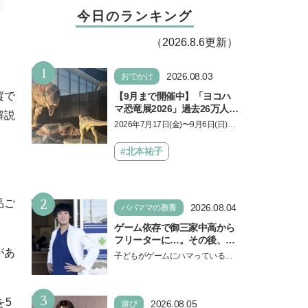
今日のランキング
（2026.8.6更新）
1
2026.08.03
おでかけ
縦で
【9月まで開催中】「ヨコハ
マ恐竜展2026」過去26万人を
解説
動員した恐竜展が9年ぶりに
2026年7月17日(金)〜9月6日(日)、
復活！ 夏休みのおでかけで楽
パシフィコ横浜 展示ホールAにて
しむポイントを完全ガイド
「ヨコハマ恐竜展2026〜恐竜の食
#北本祐子
卓大図鑑〜」が開催…
2
品ご
2026.08.04
パパママの教養
ゲーム依存で御三家中高から
フリーターに…。その後、医
学部へ逆転合格した現役医師
があ
子どもがゲームにハマっている
が断言「ゲームの経験が受験
と、顔をしかめ、「やめなさ
勉強に役立った」そう考える
い！」という親御さんは多いでし
背景とは
3
ょう。中学受験を控えてい…
を5
2026.08.05
遊び