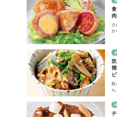
食
肉
さ
か
炊
簡
ピ
炊
ら
チ