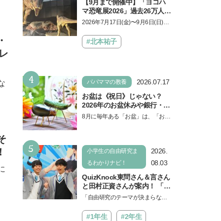
【9月まで開催中】「ヨコハ
マ恐竜展2026」過去26万人を
動員した恐竜展が9年ぶりに
2026年7月17日(金)〜9月6日(日)、
復活！ 夏休みのおでかけで楽
パシフィコ横浜 展示ホールAにて
しむポイントを完全ガイド
・
「ヨコハマ恐竜展2026〜恐竜の食
#北本祐子
卓大図鑑〜」が開催…
レ
4
2026.07.17
パパママの教養
な
お盆は《祝日》じゃない？
2026年のお盆休みや銀行・役
所の営業や交通機関情報も紹
8月に毎年ある「お盆」は、「お盆
介
休み」と言われるのに祝日ではな
いのでしょうか？ 当記事では、ま
そ
5
ずは2026年のお盆…
！
2026.
小学生の自由研究ま
08.03
るわかりナビ！
に
QuizKnock東問さん＆言さん
と田村正資さんが案内！ 「よ
みうりランド」で遊びながら
「自由研究のテーマが決まらな
自由研究が進む期間限定イベ
い…」。そんな夏休みの悩みにヒ
ントが開催
ントをくれるイベントが、よみう
#1年生
#2年生