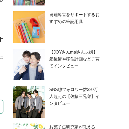
発達障害をサポートするお
すすめの筆記用具
す
【JOYさんmaiさん夫婦】
に
産後鬱や移住計画など子育
てインタビュー
SNS総フォロワー数320万
人超えの【佐藤三兄弟】イ
ンタビュー
お菓子缶研究家が教える