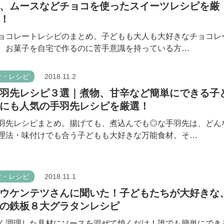
、ムースなどチョコを使ったスイーツレシピを厳
！
ョコレートレシピのまとめ。子どもも大人も大好きなチョコレ
。お菓子を自宅で作るのに苦手意識を持っている方…
食・レシピ
2018.11.2
羽先レシピ３選｜煮物、甘辛など簡単にできる子
にも人気の手羽先レシピを厳選！
羽先レシピまとめ。揚げても、煮込んでも◎な手羽先は、どん
理法・味付けでも合う子どもも大好きな万能食材。そ…
食・レシピ
2018.11.1
ウケンテツさんに聞いた！子どもたちが大好きな
の鉄板８大グラタンレシピ
く調理した具材にソースを混ぜて焼くだけ！誰でも簡単にでき