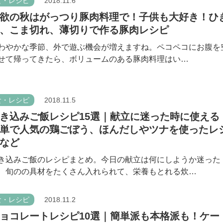
食・レシピ
2018.11.6
欲の秋はがっつり豚肉料理で！子供も大好き！ひ
、こま切れ、薄切りで作る豚肉レシピ
わやかな季節、外で遊ぶ機会が増えますね。ペコペコにお腹を
せて帰ってきたら、ボリュームのある豚肉料理はい…
食・レシピ
2018.11.5
き込みご飯レシピ15選｜献立に迷った時に使える
単で人気の鶏ごぼう、ほんだしやツナを使ったレ
など
き込みご飯のレシピまとめ。今日の献立は何にしようか迷った
、旬のの具材をたくさん入れられて、栄養もとれる炊…
食・レシピ
2018.11.2
ョコレートレシピ10選｜簡単派も本格派も！ケー