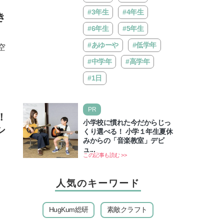
りランド「グッジョバ!!…
#3年生
#4年生
き
#6年生
#5年生
#あゆーや
#低学年
空
#中学年
#高学年
#1日
PR
！
小学校に慣れた今だからじっ
シ
くり選べる！ 小学１年生夏休
みからの「音楽教室」デビ
ュ...
この記事も読む >>
人気のキーワード
HugKum総研
素敵クラフト