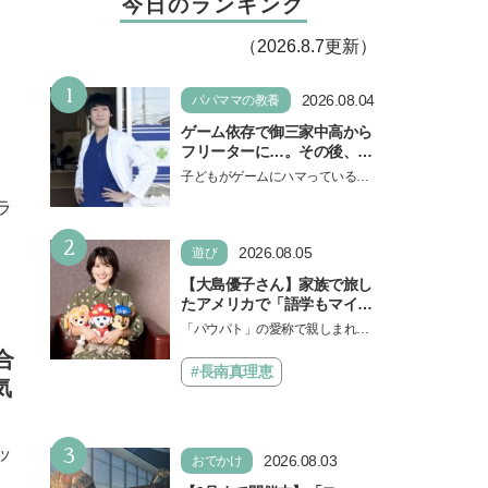
今日のランキング
（2026.8.7更新）
1
2026.08.04
パパママの教養
ゲーム依存で御三家中高から
フリーターに…。その後、医
学部へ逆転合格した現役医師
子どもがゲームにハマっている
が断言「ゲームの経験が受験
と、顔をしかめ、「やめなさ
ラ
勉強に役立った」そう考える
い！」という親御さんは多いでし
背景とは
2
ょう。中学受験を控えてい…
2026.08.05
遊び
【大島優子さん】家族で旅し
たアメリカで「語学もマイン
ドも！ 子どもの成長はすごか
「パウパト」の愛称で親しまれる
った」声優をつとめた映画
人気アニメ「パウ・パトロール」
合
『パウ・パトロール ザ・ダイ
の劇場版シリーズ第3弾、映画『パ
#長南真理恵
ノ・ムービー』ではあきらめ
気
ウ・パトロール ザ…
なければ何でもできると子ど
もに知ってほしい
3
ッ
2026.08.03
おでかけ