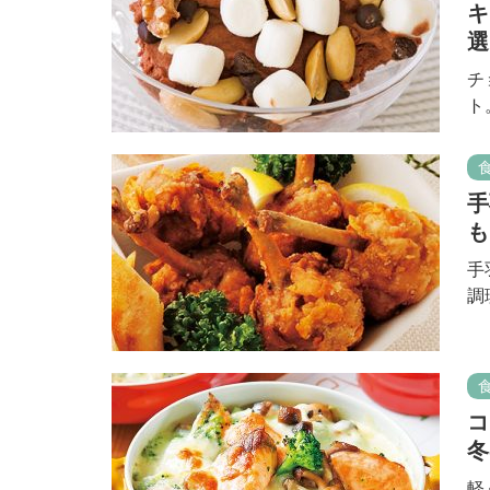
キ
選
チ
ト
手
も
手
調
コ
冬
軽