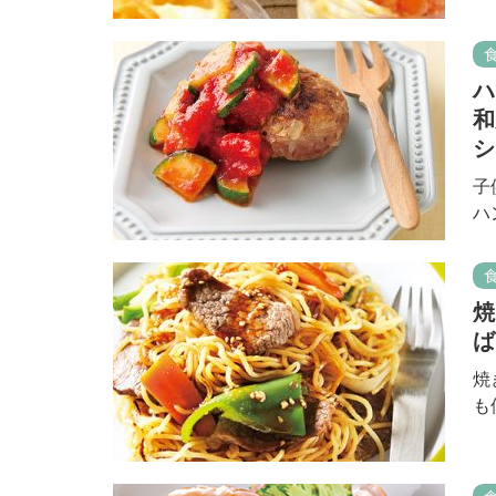
ハ
和
シ
子
ハ
焼
ば
焼
も