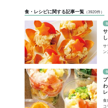
食・レシピに関する記事一覧
（3920
件
）
サ
し
サ
ン
ブ
わ
レ
食
コ