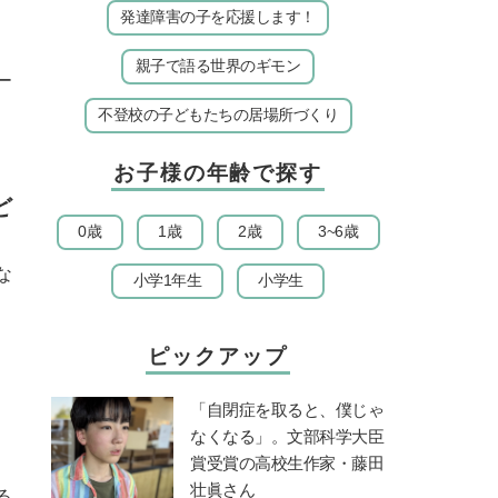
発達障害の子を応援します！
親子で語る世界のギモン
ー
不登校の子どもたちの居場所づくり
お子様の年齢で探す
ど
0歳
1歳
2歳
3~6歳
な
小学1年生
小学生
ピックアップ
「自閉症を取ると、僕じゃ
、
なくなる」。文部科学大臣
賞受賞の高校生作家・藤田
壮眞さん
る