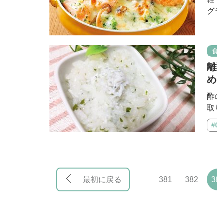
グ
離
め
酢
取
#
最初に戻る
381
382
3