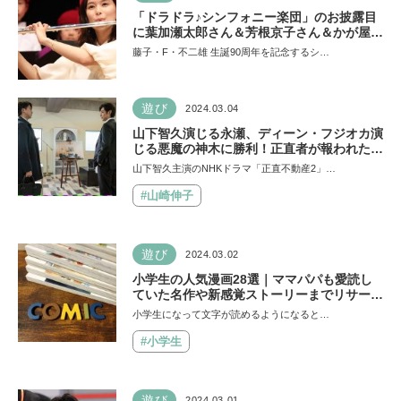
「ドラドラ♪シンフォニー楽団」のお披露目
に葉加瀬太郎さん＆芳根京子さん＆かが屋さ
んも！『映画ドラえもん のび太の地球交響
藤子・F・不二雄 生誕90周年を記念するシ…
楽』特別試写会
遊び
2024.03.04
山下智久演じる永瀬、ディーン・フジオカ演
じる悪魔の神木に勝利！正直者が報われたス
カッと回【正直不動産2連載第8回】
山下智久主演のNHKドラマ「正直不動産2」…
#山崎伸子
遊び
2024.03.02
小学生の人気漫画28選｜ママパパも愛読し
ていた名作や新感覚ストーリーまでリサー
チ！
小学生になって文字が読めるようになると…
#小学生
遊び
2024.03.01