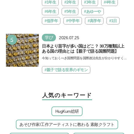
バ!!…
#1年生
#2年生
#3年生
#4年生
#6年生
#5年生
#あゆーや
#低学年
#中学年
#高学年
#1日
5
学び
2026.07.25
日本より苗字が多い国はどこ？ 30万種類以上
ある国の理由とは【親子で語る国際問題】
今知っておくべき国際問題を国際政治先生が分かりやすく解
説してくれる「親子で語る国際問題」。今回は、苗字の種
類…
#親子で語る世界のギモン
人気のキーワード
HugKum総研
あそび作家/工作アーティストに教わる 素敵クラフト