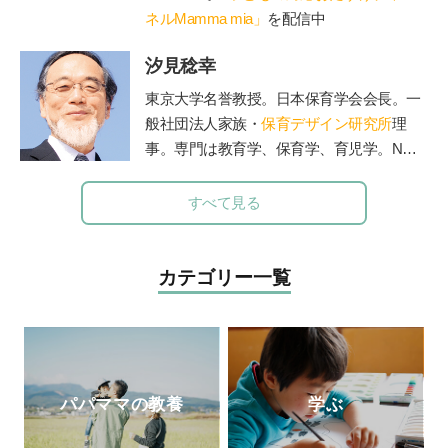
が一緒に通うことができる脱毛サロン
ネルMamma mia」
を配信中
Luce
を運営（施術中に療育相談に対応可）、子
汐見稔幸
育てや療育相談、事業所での性教育のやり
方、職員研修やコンサル、講演等を行う。
東京大学名誉教授。日本保育学会会長。一
著書に『発達障害の女の子のお母さんが、
般社団法人家族・
保育デザイン研究所
理
早めに知っておきたい「
47
のルール」』、
事。専門は教育学、保育学、育児学。NHK
『発達障害の男の子のお母さんが早めに知
Eテレの『すくすく子育て』の出演でもお
っておいて良かったこと
70』
（エッセンシ
なじみ。保育者と保護者の交流誌『
エデュ
すべて見る
ャル出版社）、『発達障害の女の子の「自
カーレ
』編集長。著書に『新装版 0～3歳
立」のために親としてできること』（
PHP
能力を育てる 好奇心を引き出す』（主婦
研究所）がある。
の友社）、『3～6歳 能力を伸ばす 個性
カテゴリー一覧
を光らせる』（主婦の友社）など多数。
パパママの教養
学ぶ