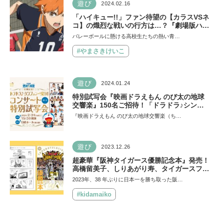
遊び
2024.02.16
「ハイキュー!!」ファン待望の【カラスVSネ
コ】の熾烈な戦いの行方は…？『劇場版ハイ
キュー!! ゴミ捨て場の決戦』が公開！
バレーボールに懸ける高校生たちの熱い青…
#やまさきけいこ
遊び
2024.01.24
特別試写会『映画ドラえもん のび太の地球
交響楽』150名ご招待！「ドラドラ♪シンフ
ォニー楽団」コンサート付き、葉加瀬太郎さ
『映画ドラえもん のび太の地球交響楽（ち…
ん＆芳根京子さん＆かが屋さんも出演決定♪
遊び
2023.12.26
超豪華『阪神タイガース優勝記念本』発売！
高橋留美子、しりあがり寿、タイガースファ
ンの作家総勢 20 名が寄稿！
2023年、38 年ぶりに日本一を勝ち取った阪…
#kidamaiko