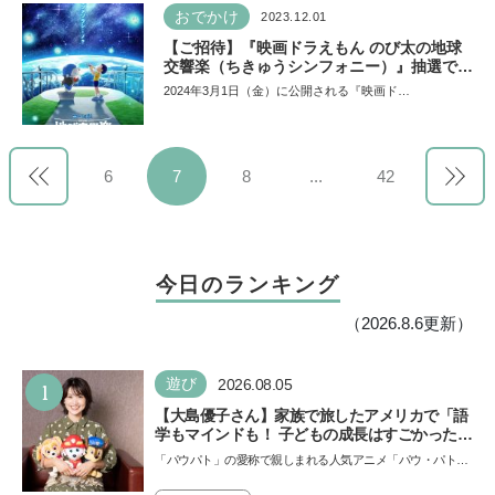
おでかけ
2023.12.01
【ご招待】『映画ドラえもん のび太の地球
交響楽（ちきゅうシンフォニー）』抽選で
648組1,944名様を試写会に！ 応募締切は
2024年3月1日（金）に公開される『映画ド…
2024年1月22日まで
6
7
8
...
42
今日のランキング
（2026.8.6更新）
1
遊び
2026.08.05
【大島優子さん】家族で旅したアメリカで「語
学もマインドも！ 子どもの成長はすごかった」
声優をつとめた映画『パウ・パトロール ザ・ダ
「パウパト」の愛称で親しまれる人気アニメ「パウ・パトロ
イノ・ムービー』ではあきらめなければ何でも
ール」の劇場版シリーズ第3弾、映画『パウ・パトロール
できると子どもに知ってほしい