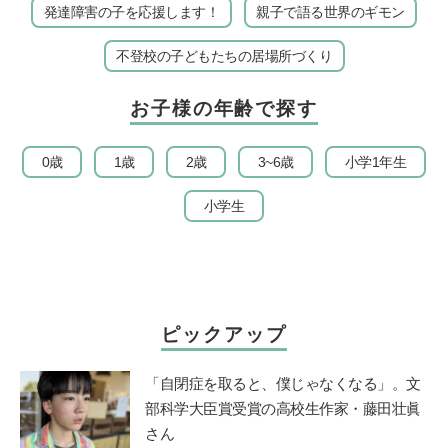
発達障害の子を応援します！
親子で語る世界のギモン
不登校の子どもたちの居場所づくり
お子様の年齢で探す
0歳
1歳
2歳
3~6歳
小学1年生
小学生
ピックアップ
「自閉症を取ると、僕じゃなくなる」。文
部科学大臣賞受賞の高校生作家・藤田壮眞
さん