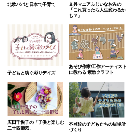
文具マニアふじいなおみの
北欧パパと日本で子育て
「これ買ったら人生変わるか
も？」
あそび作家/工作アーティスト
に教わる 素敵クラフト
子どもと紡ぐ彩りデイズ
広田千悦子の「子供と楽しむ
不登校の子どもたちの居場所
二十四節気」
づくり