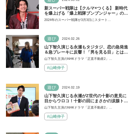
新スーパー戦隊は【クルマ×つくる】 新時代
を爆上げる「爆上戦隊ブンブンジャー」の見
どころとキャストコメント発表！
2024年のスーパー戦隊が3月3日にスタート…
遊び
2024.02.26
山下智久演じる永瀬もタジタジ、恋の急発進
＆急ブレーキに反響！「男を見る目」とは？
【正直不動産2連載第7回】
山下智久主演のNHKドラマ「正直不動産2」…
#山崎伸子
遊び
2024.02.19
山下智久演じる永瀬がZ世代の十影の意見に
目からウロコ！十影の回にまさかの涙腺トラ
ップ【正直不動産2連載第6回】
山下智久主演のNHKドラマ「正直不動産2」…
#山崎伸子