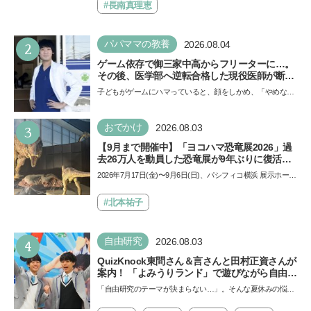
ザ…
#長南真理恵
2
パパママの教養
2026.08.04
ゲーム依存で御三家中高からフリーターに…。
その後、医学部へ逆転合格した現役医師が断言
「ゲームの経験が受験勉強に役立った」そう考
子どもがゲームにハマっていると、顔をしかめ、「やめなさ
える背景とは
い！」という親御さんは多いでしょう。中学受験を控えて
い…
3
おでかけ
2026.08.03
【9月まで開催中】「ヨコハマ恐竜展2026」過
去26万人を動員した恐竜展が9年ぶりに復活！
夏休みのおでかけで楽しむポイントを完全ガイ
2026年7月17日(金)〜9月6日(日)、パシフィコ横浜 展示ホール
ド
Aにて「ヨコハマ恐竜展2026〜恐竜の食卓大図鑑〜」が開
催…
#北本祐子
4
自由研究
2026.08.03
QuizKnock東問さん＆言さんと田村正資さんが
案内！ 「よみうりランド」で遊びながら自由研
究が進む期間限定イベントが開催
「自由研究のテーマが決まらない…」。そんな夏休みの悩み
にヒントをくれるイベントが、よみうりランド「グッジョ