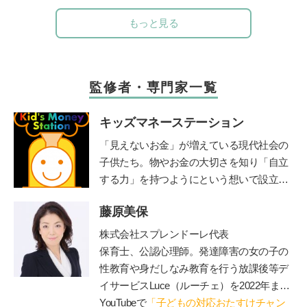
もっと見る
監修者・専門家一覧
キッズマネーステーション
「見えないお金」が増えている現代社会の
子供たち。物やお金の大切さを知り「自立
する力」を持つようにという想いで設立。
全国に約160名在籍する認定講師が自治体
藤原美保
や学校などを中心に、お金教育・キャリア
教育の授業や講演を行う。2018年までに11
株式会社スプレンドーレ代表
00件以上の講座実績を持つ。
http://www.1ki
保育士、公認心理師。発達障害の女の子の
nsenkyouiku.com/
性教育や身だしなみ教育を行う放課後等デ
イサービス
Luce
（ルーチェ）を
2022
年まで
運営。現在は障害のあるお子さんと保護者
YouTubeで
「子どもの対応おたすけチャン