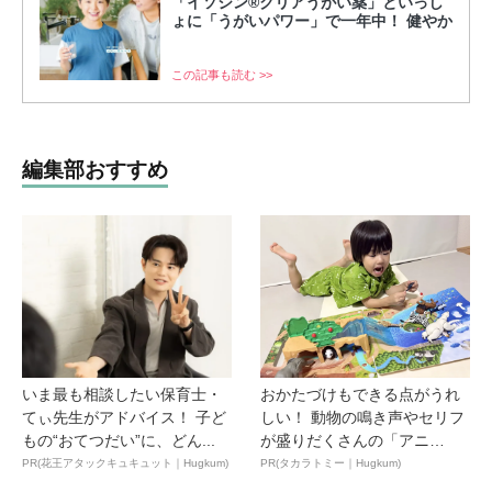
「イソジン®クリアうがい薬」といっし
ょに「うがいパワー」で一年中！ 健やか
この記事も読む >>
編集部おすすめ
いま最も相談したい保育士・
おかたづけもできる点がうれ
てぃ先生がアドバイス！ 子ど
しい！ 動物の鳴き声やセリフ
もの“おてつだい”に、どん...
が盛りだくさんの「アニ
ア ...
PR(花王アタックキュキュット｜Hugkum)
PR(タカラトミー｜Hugkum)