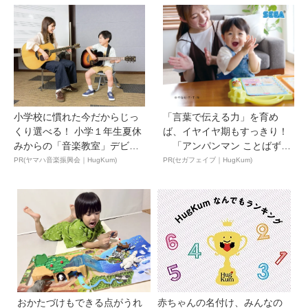
小学校に慣れた今だからじっ
「言葉で伝える力」を育め
くり選べる！ 小学１年生夏休
ば、イヤイヤ期もすっきり！
みからの「音楽教室」デビ
「アンパンマン ことばずか
ュ...
ん...
PR(ヤマハ音楽振興会｜HugKum)
PR(セガフェイブ｜HugKum)
おかたづけもできる点がうれ
赤ちゃんの名付け、みんなの