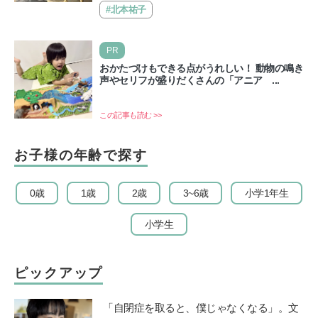
催…
#北本祐子
PR
おかたづけもできる点がうれしい！ 動物の鳴き
声やセリフが盛りだくさんの「アニア ...
この記事も読む >>
お子様の年齢で探す
0歳
1歳
2歳
3~6歳
小学1年生
小学生
ピックアップ
「自閉症を取ると、僕じゃなくなる」。文