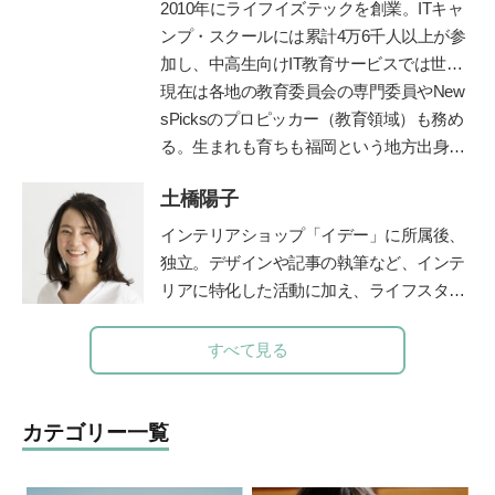
子どもを育てる「読み聞かせ」実践ガイ
て博士課程まで在籍。専門は教育政策・学
2010年にライフイズテックを創業。ITキャ
ド』『子どもを育てる0歳・1歳・2歳児に
習科学。学習科学の世界的権威、故三宅な
ンプ・スクールには累計4万6千人以上が参
ぴったりの絵本』（共に小学館）がある。
ほみ東大名誉教授に師事し、全国の学校や
加し、中高生向けIT教育サービスでは世界
保育園での協調的・創造的な学びづくりを
2位まで成長。ディズニーとコラボした
現在は各地の教育委員会の専門委員やNew
支援。
「テクノロジア魔法学校」や学校向け教材
sPicksのプロピッカー（教育領域）も務め
「ライフイズテックレッスン」などオンラ
る。生まれも育ちも福岡という地方出身者
イン教材も提供。
として、首都圏と地方の「可能性の認識
土橋陽子
差」を埋めるべく全国を奔走中。
https://life-
is-tech.com/
インテリアショップ「イデー」に所属後、
独立。デザインや記事の執筆など、インテ
リアに特化した活動に加え、ライフスタイ
ルのコンサルティングなども行う。 家族
の時間に笑顔を増やすアナログ時計「funp
すべて見る
unclock」シリーズデザイナー。仕事と並
行して、モンテッソーリ教師の資格取得を
目ざして、モンテッソーリ教育理論を学び
カテゴリー一覧
直し中。
公式サイト