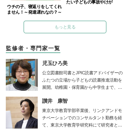
たい子どもの事故やけが
ウチの子、寝返りをしてくれ
ません！～発達遅れなの？～
もっと見る
監修者・専門家一覧
児玉ひろ美
公立図書館司書とJPIC読書アドバイザーの
ふたつの立場から子どもの読書推進活動を
展開。幼稚園・保育園から中学生まで、お
話し会やブックトークの実践とともに、成
讃井 康智
人への講座や講演を行う。近年は大学にて
児童文化財としての絵本の魅力を学生に伝
東京大学教育学部卒業後、リンクアンドモ
えている。
鎌倉女子大学短期大学部非常勤
チベーションでのコンサルタント勤務を経
講師など、幅広く活躍。著書に『0～5歳
て、東京大学教育学研究科にて研究者とし