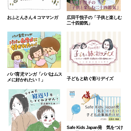
おふとんさん４コママンガ
広田千悦子の「子供と楽しむ
二十四節気」
パパ育児マンガ「パパはムス
子どもと紡ぐ彩りデイズ
メに好かれたい！」
Safe Kids Japan発 気をつけ