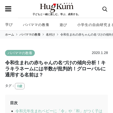
子どもと一緒に楽しむ、学ぶ、成長する。
学び
パパママの教養
遊び
小学生の自由研究ま
ホーム
パパママの教養
名付け
令和生まれの赤ちゃんの名づけの傾向
2020.1.28
パパママの教養
令和生まれの赤ちゃんの名づけの傾向分析！キ
ラキラネームには半数が批判的！グローバルに
通用する名前は？
タグ：
0歳
目次
令和元年生まれベビーに「令」や「和」がつく子は