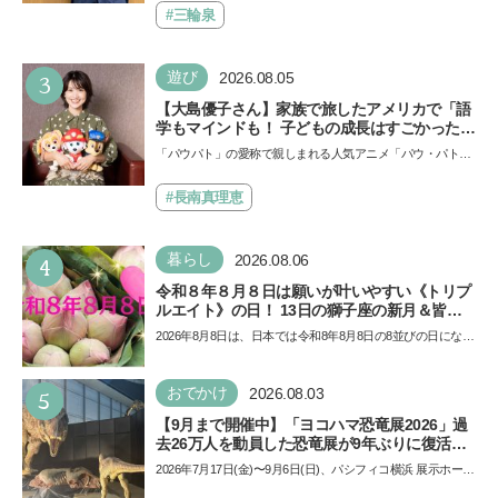
も…
#三輪泉
3
遊び
2026.08.05
【大島優子さん】家族で旅したアメリカで「語
学もマインドも！ 子どもの成長はすごかった」
声優をつとめた映画『パウ・パトロール ザ・ダ
「パウパト」の愛称で親しまれる人気アニメ「パウ・パトロ
イノ・ムービー』ではあきらめなければ何でも
ール」の劇場版シリーズ第3弾、映画『パウ・パトロール
できると子どもに知ってほしい
ザ…
#長南真理恵
4
暮らし
2026.08.06
令和８年８月８日は願いが叶いやすい《トリプ
ルエイト》の日！ 13日の獅子座の新月＆皆既
日食の影響にも注目
2026年8月8日は、日本では令和8年8月8日の8並びの日になり
ます。そしてこの日は、「ライオンズゲート」というとっ
て…
5
おでかけ
2026.08.03
【9月まで開催中】「ヨコハマ恐竜展2026」過
去26万人を動員した恐竜展が9年ぶりに復活！
夏休みのおでかけで楽しむポイントを完全ガイ
2026年7月17日(金)〜9月6日(日)、パシフィコ横浜 展示ホール
ド
Aにて「ヨコハマ恐竜展2026〜恐竜の食卓大図鑑〜」が開