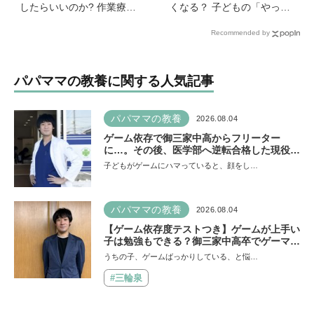
したらいいのか? 作業療法
くなる？ 子どもの「やっ
士のクロカワナオキさんが
て」に向き合うときの小さ
Recommended by
当時小学生の息子に伝えた
な姿勢《モンテッソーリ教
こと
師の子育てエッセイ》vol.7
パパママの教養に関する人気記事
パパママの教養
2026.08.04
ゲーム依存で御三家中高からフリーター
に…。その後、医学部へ逆転合格した現役医
師が断言「ゲームの経験が受験勉強に役立っ
子どもがゲームにハマっていると、顔をし…
た」そう考える背景とは
パパママの教養
2026.08.04
【ゲーム依存度テストつき】ゲームが上手い
子は勉強もできる？御三家中高卒でゲーマー
の医師・阿部智史さんが教えるゲームしなが
うちの子、ゲームばっかりしている、と悩…
ら受験で勝つためのメソッド
#三輪泉