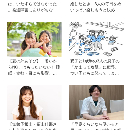
は、いたずらではなかった
婚したとき「3人の毎日をめ
。発達障害にありがちな“誤
いっぱい楽しもうと決め
学習”のしくみ【療育アドバ
た！」母の関本里絵さんに
イザーが解説】
訊く子どもの人生の輝かせ
方
【夏の外あそび】「暑いか
双子と1歳半の3人の息子の
らNG」はもったいない！ 睡
「かまって攻撃」に疲弊。
眠・食欲・目にも影響。専
つい子どもに怒ってしまい
門家に教わる屋外のメリッ
自己嫌悪の日々です【愛子
トと、猛暑日の室内あそび
先生の子育てお悩み相談
の工夫
室】
【気象予報士・福山佳那さ
「早慶くらいなら受かると