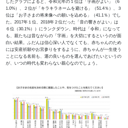
したグラフによると、令和元年の１位は「字画がよい」（6
1.0%）、２位が「キラキラネームを避ける」（51.4％）、３
位は「お子さまの将来像への願いを込める」（41.1％）でし
た。2017年１位、2018年２位だった「音の響きがよい」は
６位（30.1%））にランクダウン。時代は「令和」になって
も、親たちは昔ながらの「字画」を大切にするというのが面
白い結果。ふだんは信心深い人でなくても、赤ちゃんのため
には安産祈願やお宮参りをするように、赤ちゃんが一生使う
ことになる名前も、運の良いものを選んであげたいというの
が、いつの時代も変わらない親心なのでしょう。