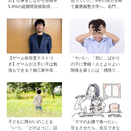
ん】仕事をしながら合格率
思っていた」8年の浪人を経
5.8%の超難関資格取得、さ
て慶應義塾大学へ。名門・
らに東大大学院へ。「安心
巣鴨高校を高3で退学…中学
できる場所」をつくってく
受験の反動からゲーム依存
れた両親のもとで挑戦し続
症に。成績急降下から“いい
ける心が育った
大学に入る”までの道のり
【慶應生よしださん｜前
編】
【ゲーム依存度テストつ
「ヤバい」「別に」ばかり
き】ゲームが上手い子は勉
の子に警鐘！人とよりよい
強もできる？御三家中高卒
関係を築くには「感情リテ
でゲーマーの医師・阿部智
ラシー」の育ちが不可欠。
史さんが教えるゲームしな
発達心理学者・渡辺弥生先
がら受験で勝つためのメソ
生に聞く今の子どもの感情
ッド
表現の育て方
子どもに障がいのことを
「ママのお膝で食べたい」
「いつ」「どのように」話
甘えさせたら、自立できな