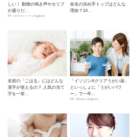
しい！ 動物の鳴き声やセリフ
命名の決め手トップはどんな
が盛りだ...
理由？10...
PR（タカラトミー｜Hugkum）
名前の「こはる」にはどんな
「イソジン®クリアうがい薬」
漢字が使えるの？ 人気の当て
といっしょに「うがいパワ
字を一挙...
ー」で一年...
PR（iNova｜Hugkum）