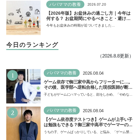
パパママの教養
2026.07.20
【2026年版】お盆休みの過ごし方｜今年は
何する？ お盆期間にやるべきこと・避ける
ことは
今年もお盆休みの時期が近づいてきました…
今日のランキング
（2026.8.8更新）
1
パパママの教養
2026.08.04
ゲーム依存で御三家中高からフリーターに…。
その後、医学部へ逆転合格した現役医師が断言
「ゲームの経験が受験勉強に役立った」そう考
子どもがゲームにハマっていると、顔をしかめ、「やめなさ
える背景とは
い！」という親御さんは多いでしょう。中学受験を控えて
い…
2
パパママの教養
2026.08.04
【ゲーム依存度テストつき】ゲームが上手い子
は勉強もできる？御三家中高卒でゲーマーの医
師・阿部智史さんが教えるゲームしながら受験
うちの子、ゲームばっかりしている、と悩み、「ゲーム禁
で勝つためのメソッド
止」を宣言し、子どもとトラブルになる家庭は多いもの。で