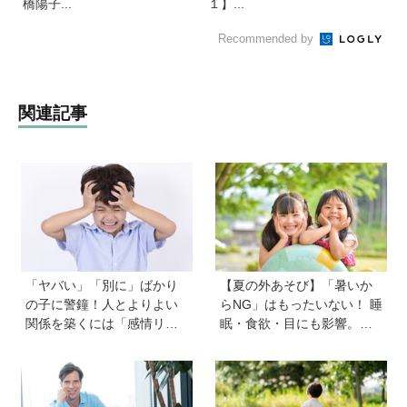
橋陽子...
１】...
Recommended by
関連記事
「ヤバい」「別に」ばかり
【夏の外あそび】「暑いか
の子に警鐘！人とよりよい
らNG」はもったいない！ 睡
関係を築くには「感情リテ
眠・食欲・目にも影響。専
ラシー」の育ちが不可欠。
門家に教わる屋外のメリッ
発達心理学者・渡辺弥生先
トと、猛暑日の室内あそび
生に聞く今の子どもの感情
の工夫
表現の育て方