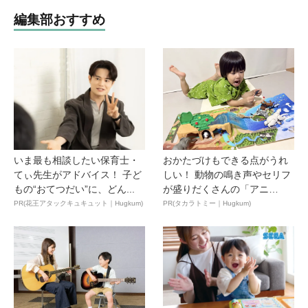
編集部おすすめ
いま最も相談したい保育士・
おかたづけもできる点がうれ
てぃ先生がアドバイス！ 子ど
しい！ 動物の鳴き声やセリフ
もの“おてつだい”に、どん...
が盛りだくさんの「アニ
ア ...
PR(花王アタックキュキュット｜Hugkum)
PR(タカラトミー｜Hugkum)