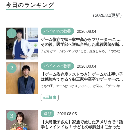
今日のランキング
（2026.8.9更新）
1
パパママの教養
2026.08.04
ゲーム依存で御三家中高からフリーターに…。
その後、医学部へ逆転合格した現役医師が断言
「ゲームの経験が受験勉強に役立った」そう考
子どもがゲームにハマっていると、顔をしかめ、「やめなさ
える背景とは
い！」という親御さんは多いでしょう。中学受験を控えて
い…
2
パパママの教養
2026.08.04
【ゲーム依存度テストつき】ゲームが上手い子
は勉強もできる？御三家中高卒でゲーマーの医
師・阿部智史さんが教えるゲームしながら受験
うちの子、ゲームばっかりしている、と悩み、「ゲーム禁
で勝つためのメソッド
止」を宣言し、子どもとトラブルになる家庭は多いもの。で
も…
#三輪泉
3
遊び
2026.08.05
【大島優子さん】家族で旅したアメリカで「語
学もマインドも！ 子どもの成長はすごかった」