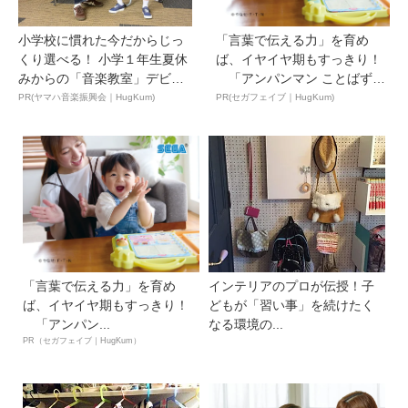
小学校に慣れた今だからじっ
「言葉で伝える力」を育め
くり選べる！ 小学１年生夏休
ば、イヤイヤ期もすっきり！
みからの「音楽教室」デビ
「アンパンマン ことばずか
ュ...
ん...
PR(ヤマハ音楽振興会｜HugKum)
PR(セガフェイブ｜HugKum)
「言葉で伝える力」を育め
インテリアのプロが伝授！子
ば、イヤイヤ期もすっきり！
どもが「習い事」を続けたく
「アンパン...
なる環境の...
PR（セガフェイブ｜HugKum）