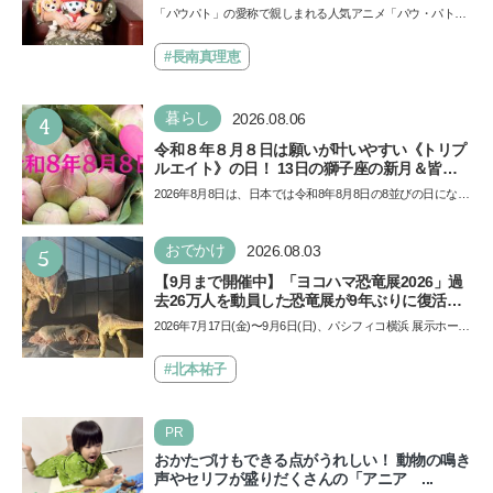
声優をつとめた映画『パウ・パトロール ザ・ダ
「パウパト」の愛称で親しまれる人気アニメ「パウ・パトロ
イノ・ムービー』ではあきらめなければ何でも
ール」の劇場版シリーズ第3弾、映画『パウ・パトロール
できると子どもに知ってほしい
ザ…
#長南真理恵
4
暮らし
2026.08.06
令和８年８月８日は願いが叶いやすい《トリプ
ルエイト》の日！ 13日の獅子座の新月＆皆既
日食の影響にも注目
2026年8月8日は、日本では令和8年8月8日の8並びの日になり
ます。そしてこの日は、「ライオンズゲート」というとっ
て…
5
おでかけ
2026.08.03
【9月まで開催中】「ヨコハマ恐竜展2026」過
去26万人を動員した恐竜展が9年ぶりに復活！
夏休みのおでかけで楽しむポイントを完全ガイ
2026年7月17日(金)〜9月6日(日)、パシフィコ横浜 展示ホール
ド
Aにて「ヨコハマ恐竜展2026〜恐竜の食卓大図鑑〜」が開
催…
#北本祐子
PR
おかたづけもできる点がうれしい！ 動物の鳴き
声やセリフが盛りだくさんの「アニア ...