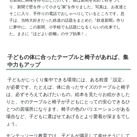
も新聞に興味を持ち出したのです。娘は新聞を丸めて柱をつく
り、新聞で壁を作って小さな“家”を作りました。写真は、お友達と
そこに入り、手作りの電話でおしゃべりしているところです。息
子は、当時大好きだった鉄道の話題をまとめた『鉄道新聞』作り
に夢中に。この新聞、小学校でも話題になるくらいの出来でし
た。まさに『ほどよい距離』のサブ効果！」
子どもの体に合ったテーブルと椅子があれば、集
中力もアップ
子どもがじっくり集中できる環境には、ある程度「設定」
が必要です。たとえば、体に合ったサイズのテーブルと椅子
は、必ずそろえてあげたいもの。絵本を見たりお絵かきした
りと、そのテーブルと椅子が子どもにとっての安心できるひ
とつの居場所になります。椅子の色のバリエーションがある
場合など、子どもに選ばせてあげるとより愛着が深まるでし
ょう。
モンテッソーリ教育では、子どもが満足して幸せそうにして