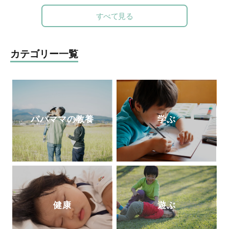
会
運営。「赤ちゃん木育ひろば」など、親
パートとして登場。新刊の『やっぱり悩ま
子で木のぬくもりに触れる場を提供。長門
すべて見る
しい国語辞典』（時事通信社）が好評発売
や鳥海山木など全国に姉妹館が。おもちゃ
中。
を通して日本の木の良さを伝える「木育
（もくいく）」を広めている。
カテゴリー一覧
パパママの教養
学ぶ
健康
遊ぶ