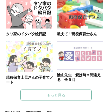
教えて！現役保育士さん
タソ家のドタバタ絵日記
陰山先生 愛は時々間違え
現役保育士母さんの子育てノ
る 全９回
ート
もっと見る