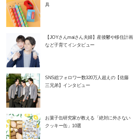
具
【JOYさんmaiさん夫婦】産後鬱や移住計画
など子育てインタビュー
SNS総フォロワー数320万人超えの【佐藤
三兄弟】インタビュー
お菓子缶研究家が教える「絶対に外さない
クッキー缶」10選