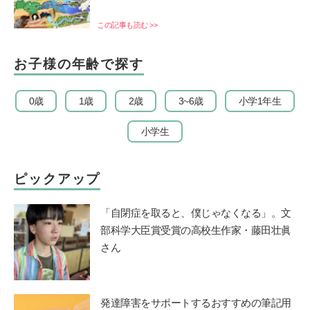
この記事も読む >>
お子様の年齢で探す
0歳
1歳
2歳
3~6歳
小学1年生
小学生
ピックアップ
「自閉症を取ると、僕じゃなくなる」。文
部科学大臣賞受賞の高校生作家・藤田壮眞
さん
発達障害をサポートするおすすめの筆記用