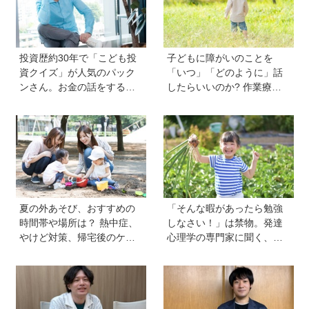
投資歴約30年で「こども投
子どもに障がいのことを
資クイズ」が人気のパック
「いつ」「どのように」話
ンさん。お金の話をするの
したらいいのか? 作業療法
に早すぎることはない！ 子
士のクロカワナオキさんが
どもも正しい節約、投資方
当時小学生の息子に伝えた
法を知ってほしい
こと
夏の外あそび、おすすめの
「そんな暇があったら勉強
時間帯や場所は？ 熱中症、
しなさい！」は禁物。発達
やけど対策、帰宅後のケア
心理学の専門家に聞く、
のポイントも【専門家監
「子どもの好奇心の伸ばし
修】
方」と「親のNG行動」