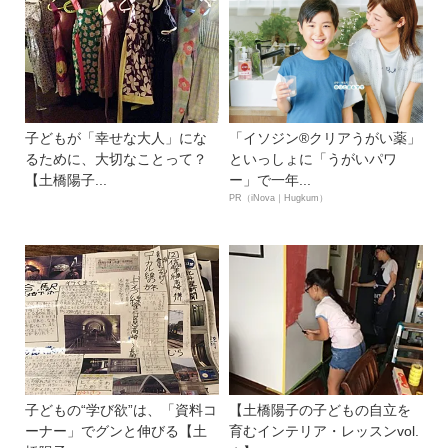
子どもが「幸せな大人」にな
「イソジン®クリアうがい薬」
るために、大切なことって？
といっしょに「うがいパワ
【土橋陽子...
ー」で一年...
PR（iNova｜Hugkum）
子どもの“学び欲”は、「資料コ
【土橋陽子の子どもの自立を
ーナー」でグンと伸びる【土
育むインテリア・レッスンvol.