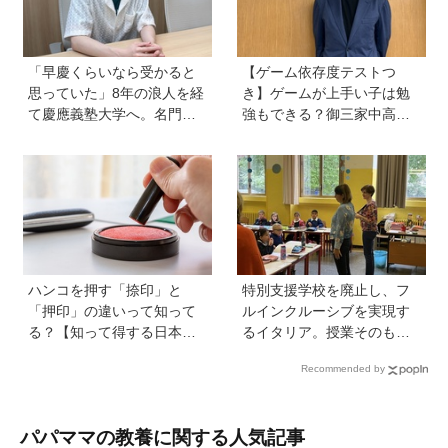
「早慶くらいなら受かると
【ゲーム依存度テストつ
思っていた」8年の浪人を経
き】ゲームが上手い子は勉
て慶應義塾大学へ。名門・
強もできる？御三家中高卒
巣鴨高校を高3で退学…中学
でゲーマーの医師・阿部智
受験の反動からゲーム依存
史さんが教えるゲームしな
症に。成績急降下から“いい
がら受験で勝つためのメソ
大学に入る”までの道のり
ッド
【慶應生よしださん｜前
編】
ハンコを押す「捺印」と
特別支援学校を廃止し、フ
「押印」の違いって知って
ルインクルーシブを実現す
る？【知って得する日本語
るイタリア。授業そのもの
ウンチク塾】
を、多様な子どもが参加し
Recommended by
やすい形に【言語聴覚士 原
先生が伝える世界のインク
ルーシブ教育】
パパママの教養に関する人気記事