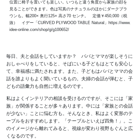
位置に椅子を置いても楽しい。いつもと違う角度から家族の顔を
見ることができます。色は写真のナチュラルのほかにダークブラ
ウンも。幅200× 奥行125× 高さ70 センチ。 定価￥450,000（税
抜） イデー「CURVED PLYWOOD TABLE Natural」https://www.
idee-online.com/shop/g/g100652/
毎日、夫と会話をしていますか？ パパとママが楽しそうに
おしゃべりをしていると、そばにいる子どもはとても安心し
て、幸福感に満たされます。また、子どもはパパとママの会
話を誰よりもよく聞いているもの。夫婦の会話が弾むと、子
どもの語彙力も自然に増えるのです。
私はよくインテリアの相談を受けるのですが、そこには「家
族」が関係することが多々あります。中には「家族との会話
が少ない」ことに悩む方も。そんなとき、私はよく変形のテ
ーブルをおすすめします。「テーブルといえば四角！」。こ
のイメージから離れてみると、視線が変わり視野もぐんと広
くなるのです。