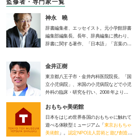
監修者・専門家一覧
神永 曉
辞書編集者、エッセイスト。元小学館辞書
編集部編集長。長年、辞典編集に携わり、
辞書に関する著作、「日本語」「言葉の使
い方」などの講演も多い。文化審議会国語
分科会委員。著書に『悩ましい国語辞典』
金井正樹
（時事通信社/角川ソフィア文庫）『さら
に悩ましい国語辞典』（時事通信社）、
東京都八王子市・金井内科医院院長。「国
『微妙におかしな日本語』『辞書編集、三
立小児病院」、米国の小児病院などで小児
十七年』（いずれも草思社）、『一生もの
外科の臨床・研究を行い、2008 年より現
の語彙力』（ナツメ社）、『辞典編集者が
職。診療科目は内科、小児科、小児外科、
選ぶ 美しい日本語101』（時事通信
おもちゃ美術館
外科。保育園の園医、小・中学校の校医も
社）。監修に『こどもたちと楽しむ 知れ
務める。
日本をはじめ世界各国のおもちゃに触れて
ば知るほどお相撲ことば』（ベースボー
遊べる体験型ミュージアム「
東京おもちゃ
ル・マガジン社）。NHKの人気番組『チコ
美術館
」。
認定NPO法人芸術と遊び創造協
ちゃんに叱られる』にも、日本語のエキス