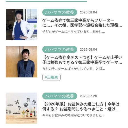
パパママの教養
2026.08.04
ゲーム依存で御三家中高からフリーター
に…。その後、医学部へ逆転合格した現役医
師が断言「ゲームの経験が受験勉強に役立っ
子どもがゲームにハマっていると、顔をし…
た」そう考える背景とは
パパママの教養
2026.08.04
【ゲーム依存度テストつき】ゲームが上手い
子は勉強もできる？御三家中高卒でゲーマー
の医師・阿部智史さんが教えるゲームしなが
うちの子、ゲームばっかりしている、と悩…
ら受験で勝つためのメソッド
#三輪泉
パパママの教養
2026.07.20
【2026年版】お盆休みの過ごし方｜今年は
何する？ お盆期間にやるべきこと・避ける
ことは
今年もお盆休みの時期が近づいてきました…