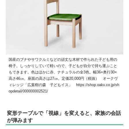
国産のブナやサワクルミなどの頑丈な木材で作られた子ども用の
椅子。しっかりしていて軽いので、子どもが自分で持ち運ぶこと
もできます。色はほかに赤、ナチュラルの全3色。幅36×奥行30×
高さ46㎝、座面の高さは27㎝。定価20,000円（税抜） オークヴ
ィレッジ「広葉樹の森 子どもイス」 https://shop.oakv.co.jp/sh
opdetail/000000002521/
変形テーブルで「視線」を変えると、家族の会話
が弾みます