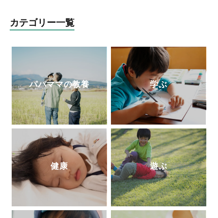
者から注目を集め、「陰山メソッド」を教
材かした『徹底反復シリーズ』は、総計77
カテゴリー一覧
0万部の大ベストセラーとなっている。現
在、YouTube『陰山英男公式チャンネル』
で授業や講演を公開して注目を集めてい
る。
http://kageyamahideo.com/
パパママの教養
学ぶ
健康
遊ぶ