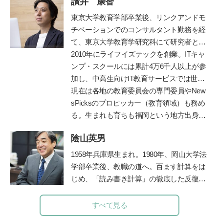
讃井 康智
職後は「なるほど！エージェント」を立ち
上げ、料理家としても、テレビや雑誌など
東京大学教育学部卒業後、リンクアンドモ
で幅広く活躍中。現在は英話学習アプリ開
チベーションでのコンサルタント勤務を経
発「
カラオケEnglish
」なども手がける。
て、東京大学教育学研究科にて研究者とし
『19時から作るごはん』『行正り香のイン
て博士課程まで在籍。専門は教育政策・学
2010年にライフイズテックを創業。ITキャ
テリア』（ともに講談社）など、著書は50
習科学。学習科学の世界的権威、故三宅な
ンプ・スクールには累計4万6千人以上が参
冊以上。また、献立づくりの悩みを解決す
ほみ東大名誉教授に師事し、全国の学校や
加し、中高生向けIT教育サービスでは世界
るアプリ「今夜の献立、どうしよう？」で
保育園での協調的・創造的な学びづくりを
2位まで成長。ディズニーとコラボした
現在は各地の教育委員会の専門委員やNew
レシピ提案やコラムや料理のコツを動画で
支援。
「テクノロジア魔法学校」や学校向け教材
sPicksのプロピッカー（教育領域）も務め
配信している。
http://fooddays.jp/
「ライフイズテックレッスン」などオンラ
る。生まれも育ちも福岡という地方出身者
イン教材も提供。
として、首都圏と地方の「可能性の認識
陰山英男
差」を埋めるべく全国を奔走中。
https://life-
is-tech.com/
1958年兵庫県生まれ。1980年、岡山大学法
学部卒業後、教職の道へ。百ます計算をは
じめ、「読み書き計算」の徹底した反復学
習と生活習慣の改善に取り組み、子ども達
の学力を驚異的に向上させた。その指導法
すべて見る
である「陰山メソッド」は、教育者、保護