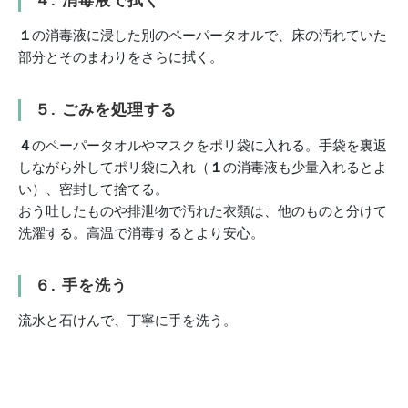
４. 消毒液で拭く
１
の消毒液に浸した別のペーパータオルで、床の汚れていた
部分とそのまわりをさらに拭く。
５. ごみを処理する
４
のペーパータオルやマスクをポリ袋に入れる。手袋を裏返
しながら外してポリ袋に入れ（
１
の消毒液も少量入れるとよ
い）、密封して捨てる。
おう吐したものや排泄物で汚れた衣類は、他のものと分けて
洗濯する。高温で消毒するとより安心。
６. 手を洗う
流水と石けんで、丁寧に手を洗う。