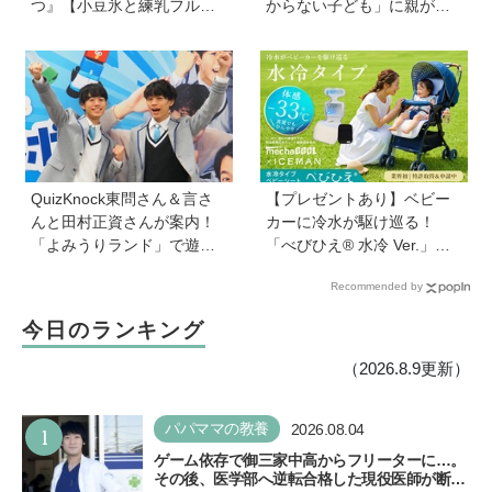
つ』【小豆氷と練乳フルー
からない子ども」に親がで
ツ氷】は暑い夏にぴった
きることは？ 非認知能力の
り！ 小学生でもお手伝いで
専門家・井上顕滋先生が解
きる
説
QuizKnock東問さん＆言さ
【プレゼントあり】ベビー
んと田村正資さんが案内！
カーに冷水が駆け巡る！
「よみうりランド」で遊び
「べびひえ® 水冷 Ver.」で
ながら自由研究が進む期間
暑い時期の赤ちゃんのお出
Recommended by
限定イベントが開催
かけをサポート
今日のランキング
（2026.8.9更新）
1
パパママの教養
2026.08.04
ゲーム依存で御三家中高からフリーターに…。
その後、医学部へ逆転合格した現役医師が断言