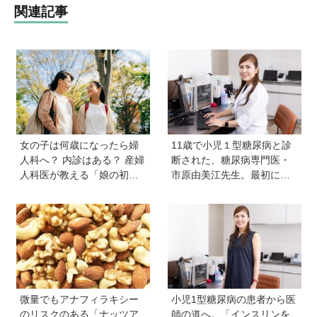
関連記事
女の子は何歳になったら婦
11歳で小児１型糖尿病と診
人科へ？ 内診はある？ 産婦
断された、糖尿病専門医・
人科医が教える「娘の初め
市原由美江先生。最初に感
ての婦人科受診ガイド」
じた違和感は、とにかく喉
が渇くことだった
微量でもアナフィラキシー
小児1型糖尿病の患者から医
のリスクのある「ナッツア
師の道へ。「インスリンを