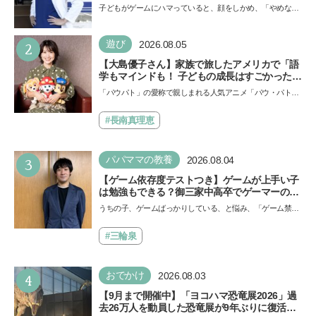
「ゲームの経験が受験勉強に役立った」そう考
子どもがゲームにハマっていると、顔をしかめ、「やめなさ
える背景とは
い！」という親御さんは多いでしょう。中学受験を控えて
い…
2
遊び
2026.08.05
【大島優子さん】家族で旅したアメリカで「語
学もマインドも！ 子どもの成長はすごかった」
声優をつとめた映画『パウ・パトロール ザ・ダ
「パウパト」の愛称で親しまれる人気アニメ「パウ・パトロ
イノ・ムービー』ではあきらめなければ何でも
ール」の劇場版シリーズ第3弾、映画『パウ・パトロール
できると子どもに知ってほしい
ザ…
#長南真理恵
3
パパママの教養
2026.08.04
【ゲーム依存度テストつき】ゲームが上手い子
は勉強もできる？御三家中高卒でゲーマーの医
師・阿部智史さんが教えるゲームしながら受験
うちの子、ゲームばっかりしている、と悩み、「ゲーム禁
で勝つためのメソッド
止」を宣言し、子どもとトラブルになる家庭は多いもの。で
も…
#三輪泉
4
おでかけ
2026.08.03
【9月まで開催中】「ヨコハマ恐竜展2026」過
去26万人を動員した恐竜展が9年ぶりに復活！