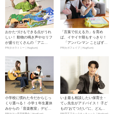
おかたづけもできる点がうれ
「言葉で伝える力」を育め
しい！ 動物の鳴き声やセリフ
ば、イヤイヤ期もすっきり！
が盛りだくさんの「アニ
「アンパンマン ことばずか
ア ...
ん...
PR(タカラトミー｜Hugkum)
PR(セガフェイブ｜HugKum)
小学校に慣れた今だからじっ
いま最も相談したい保育士・
くり選べる！ 小学１年生夏休
てぃ先生がアドバイス！ 子ど
みからの「音楽教室」デビ
もの“おてつだい”に、どん...
ュ...
PR(ヤマハ音楽振興会｜HugKum)
PR(花王アタックキュキュット｜Hugkum)