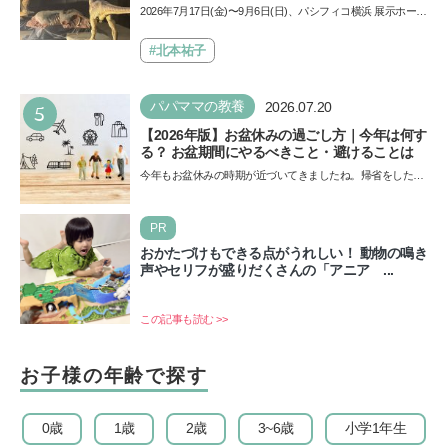
夏休みのおでかけで楽しむポイントを完全ガイ
2026年7月17日(金)〜9月6日(日)、パシフィコ横浜 展示ホール
ド
Aにて「ヨコハマ恐竜展2026〜恐竜の食卓大図鑑〜」が開
催…
#北本祐子
5
パパママの教養
2026.07.20
【2026年版】お盆休みの過ごし方｜今年は何す
る？ お盆期間にやるべきこと・避けることは
今年もお盆休みの時期が近づいてきましたね。帰省をした
り、旅行に行ったり……さまざまな過ごし方が想定されます
が、…
PR
おかたづけもできる点がうれしい！ 動物の鳴き
声やセリフが盛りだくさんの「アニア ...
この記事も読む >>
お子様の年齢で探す
0歳
1歳
2歳
3~6歳
小学1年生