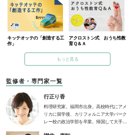
キッテオッテの「創造する工
アクロストン式 おうち性教
作」
育Ｑ＆Ａ
もっと見る
監修者・専門家一覧
行正り香
料理研究家。福岡市出身。高校時代にアメ
リカに留学後、カリフォルニア大学バーク
レー校の政治学部を卒業。帰国して大手広
告代理店に勤務しながら料理本を出版。退