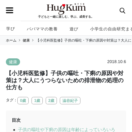
子どもと一緒に楽しむ、学ぶ、成長する。
学び
パパママの教養
遊び
小学生の自由研究ま
ホーム
健康
【小児科医監修】子供の嘔吐・下痢の原因や対策は？大人に
2018.10.6
健康
【小児科医監修】子供の嘔吐・下痢の原因や対
策は？大人にうつらないための排泄物の処理の
仕方も
タグ：
0歳
1歳
2歳
澁谷紀子
目次
子供の嘔吐や下痢の原因は年齢によっていろいろ