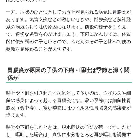
一方、症状のひとつとしておう吐が見られる病気に胃腸炎が
あります。気管支炎などの激しいせきや、髄膜炎など脳神経
系の病気もおう吐の原因になります。前後の様子をよく見
て、適切な処置を心がけましょう。下痢にかんしては、体質
的に便が緩めの子もいるので、ふだんのその子と比べて便の
状態を見極めることが大切です。
胃腸炎が原因の子供の下痢・嘔吐は季節と深く関
係が
嘔吐や下痢を引き起こす病気として多いのは、ウイルスや細
菌の感染によって起こる胃腸炎です。暑い季節には細菌性胃
腸炎（食中毒）、寒い季節にはウイルス性胃腸炎の感染者が
増えます。
嘔吐や下痢をしたときは、脱水症状の予防が第一です。ただ
し、嘔吐した場合は、直後に水分をとると再び嘔吐を誘発す