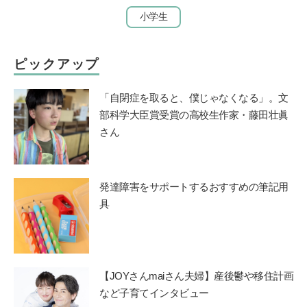
小学生
ピックアップ
「自閉症を取ると、僕じゃなくなる」。文
部科学大臣賞受賞の高校生作家・藤田壮眞
さん
発達障害をサポートするおすすめの筆記用
具
【JOYさんmaiさん夫婦】産後鬱や移住計画
など子育てインタビュー