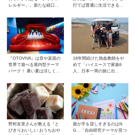
レルギー」。新たな経口免
打てば普通に生活できる」
疫療法の可能性とは？＜専
と教えてくれた医師と出会
門医に聞きました＞
い、専門医を目指すように
『OTOVIVA』は音や楽器の
18年間続けた熱血教師をや
世界で遊べる屋内型テーマ
めて「ハイエースで家族6
パーク！ 暑い夏は涼しく遊
人、日本一周の旅に出
びまくろう！
る！」…我が子の不登校を
きっかけに、新たな一歩を
踏み出した教師夫妻の決断
野村友里さんが教える『と
親が手を貸しすぎるのはN
びきりおいしい おうちおや
G…「自由研究テーマが見つ