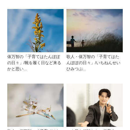
俵万智の「子育てはたんぽぽ
歌人・俵万智の「子育てはた
の日々」/靴を履く日など来る
んぽぽの日々」/いちねんせい
かと思い...
ひみつぶ...