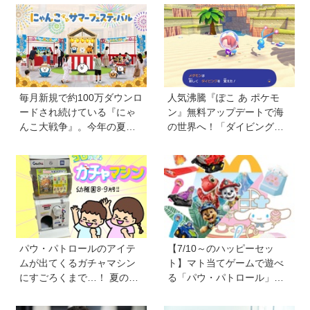
た映画『パウ・パトロール
けよう
ザ・ダイノ・ムービー』で
はあきらめなければ何でも
できると子どもに知ってほ
しい
毎月新規で約100万ダウンロ
人気沸騰『ぽこ あ ポケモ
ードされ続けている『にゃ
ン』無料アップデートで海
んこ大戦争』。今年の夏は
の世界へ！「ダイビング」
球場でも！？ 子どもから大
や水中の街づくりが楽しめ
人までファンがいるのはな
る追加コンテンツも登場
ぜ？
パウ・パトロールのアイテ
【7/10～のハッピーセッ
ムが出てくるガチャマシン
ト】マト当てゲームで遊べ
にすごろくまで…！ 夏のお
る「パウ・パトロール」＆
うち遊びにもぴったりのア
お店屋さんごっこができる
イテムがいっぱい【雑誌
「シナモロール」が登場！