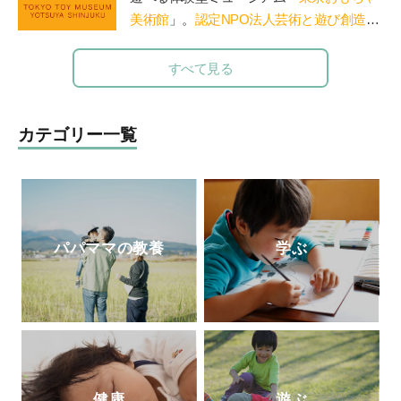
育児書は、今も多くの母親たちの厚い信頼
界に住む妊婦さんや産後の方向けに、オン
美術館
」。
認定NPO法人芸術と遊び創造協
と支持を得ている。
ラインサービス中心のエミリオット助産院
会
運営。「赤ちゃん木育ひろば」など、親
を運営。
子で木のぬくもりに触れる場を提供。長門
すべて見る
や鳥海山木など全国に姉妹館が。おもちゃ
を通して日本の木の良さを伝える「木育
（もくいく）」を広めている。
カテゴリー一覧
パパママの教養
学ぶ
健康
遊ぶ