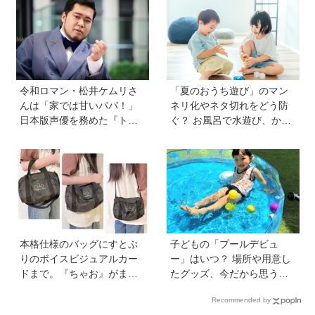
『幼稚園』8・9月号付録】
新しい「ほんのハッピーセ
ット」にも注目
令和ロマン・松井ケムリさ
「夏のおうち遊び」のマン
んは「家では甘いパパ！」
ネリ化やネタ切れをどう防
日本版声優を務めた『ト
ぐ？ お風呂で水遊び、かき
イ・ストーリー５』は「デ
氷づくりなど…保護者606人
ジタル機器と子どもの関わ
に聞いたアイデアを紹介！
り方に悩むパパママに観て
【HugKum総研】
ほしい。子どもが観ればお
もちゃへの気持ちが変わる
かも！？」
本格仕様のバッグにすとぷ
子どもの「プールデビュ
りのボイスビジュアルカー
ー」はいつ？ 場所や用意し
ドまで。『ちゃお』がまた
たグッズ、今だから思う
もややってくれました！
「こうすればよかった」エ
Recommended by
【『ちゃお』8月号ふろく】
ピソードを紹介《HugKum