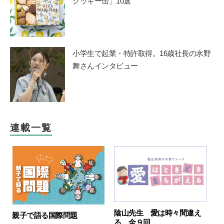
クッキー缶」10選
小学生で起業・特許取得。16歳社長の水野
舞さんインタビュー
連載一覧
陰山先生 愛は時々間違え
親子で語る国際問題
る 全９回