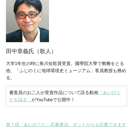
田中章義氏（歌人）
大学1年生の時に角川短歌賞受賞。國學院大學で教鞭をとる
他、「ふじのくに地球環境史ミュージアム」客員教授も務め
る。
審査員のお二人が受賞作品について語る動画
「あいのう
たを語る」
がYouTubeで公開中！
第７回「あいのうた」応募要項。ネットからも応募できます