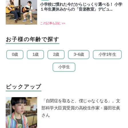
小学校に慣れた今だからじっくり選べる！ 小学
１年生夏休みからの「音楽教室」デビュ...
この記事も読む >>
お子様の年齢で探す
0歳
1歳
2歳
3~6歳
小学1年生
小学生
ピックアップ
「自閉症を取ると、僕じゃなくなる」。文
部科学大臣賞受賞の高校生作家・藤田壮眞
さん