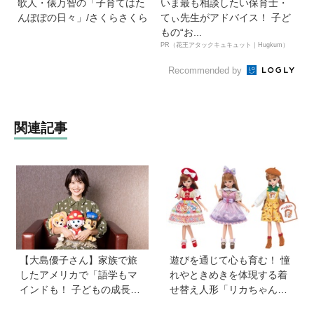
歌人・俵万智の「子育てはた
いま最も相談したい保育士・
んぽぽの日々」/さくらさくら
てぃ先生がアドバイス！ 子ど
もの“お...
PR（花王アタックキュキュット｜Hugkum）
Recommended by
関連記事
【大島優子さん】家族で旅
遊びを通じて心も育む！ 憧
したアメリカで「語学もマ
れやときめきを体現する着
インドも！ 子どもの成長は
せ替え人形「リカちゃん」
すごかった」声優をつとめ
と〝好き〟や〝夢〟を見つ