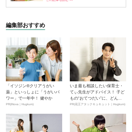
編集部おすすめ
「イソジン®クリアうがい
いま最も相談したい保育士・
薬」といっしょに「うがいパ
てぃ先生がアドバイス！ 子ど
ワー」で一年中！ 健やか
もの“おてつだい”に、どん...
PR(iNova｜Hugkum)
PR(花王アタックキュキュット｜Hugkum)