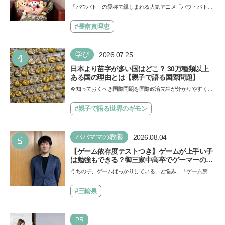
声優をつとめた映画『パウ・パトロール ザ・ダ
「パウパト」の愛称で親しまれる人気アニメ「パウ・パトロ
イノ・ムービー』ではあきらめなければ何でも
ール」の劇場版シリーズ第3弾、映画『パウ・パトロール
できると子どもに知ってほしい
ザ…
#長南真理恵
4
学び
2026.07.25
日本より苗字が多い国はどこ？ 30万種類以上
ある国の理由とは【親子で語る国際問題】
今知っておくべき国際問題を国際政治先生が分かりやすく解
説してくれる「親子で語る国際問題」。今回は、苗字の種
類…
#親子で語る世界のギモン
5
パパママの教養
2026.08.04
【ゲーム依存度テストつき】ゲームが上手い子
は勉強もできる？御三家中高卒でゲーマーの医
師・阿部智史さんが教えるゲームしながら受験
うちの子、ゲームばっかりしている、と悩み、「ゲーム禁
で勝つためのメソッド
止」を宣言し、子どもとトラブルになる家庭は多いもの。で
も…
#三輪泉
PR