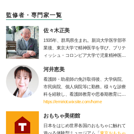
監修者・専門家一覧
佐々木正美
1935年、群馬県生まれ。新潟大学医学部卒
業後、東京大学で精神医学を学び、ブリテ
ィッシュ・コロンビア大学で児童精神医学
の臨床訓練を受ける。帰国後、国立秩父学
河井恵美
園や東京女子医科大学などで多数の臨床に
携わる傍ら、全国の保育園、幼稚園、学
看護師・助産師の免許取得後、大学病院、
校、児童相談所などで勉強会、講演会を40
市民病院、個人病院等に勤務。様々な診療
年以上続けた。『子どもへのまなざし』
科を経験し、看護師教育や思春期教育にも
（福音館書店）、『育てたように子は育つ
関わる。青年海外協力隊として海外に赴任
https://emiriot.wixsite.com/home
——相田みつをいのちのことば』『ひとり
後、国際保健を学ぶために修士課程に進
親でも子どもは健全に育ちます』（小学
おもちゃ美術館
学・修了。親御さん方へのアドバイスを充
館）など著書多数。2017年逝去。半世紀に
実させたいと思い、保育士・公認心理師の
日本をはじめ世界各国のおもちゃに触れて
わたる臨床経験から著したこれら数多くの
資格を取得して役立てている。現在は、世
遊べる体験型ミュージアム「
東京おもちゃ