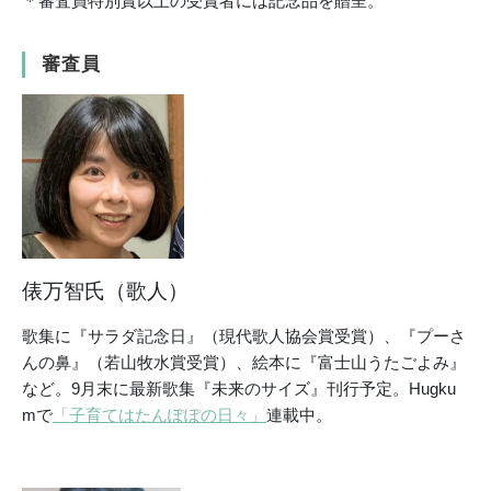
＊審査員特別賞以上の受賞者には記念品を贈呈。
審査員
俵万智氏（歌人）
歌集に『サラダ記念日』（現代歌人協会賞受賞）、『プーさ
んの鼻』（若山牧水賞受賞）、絵本に『富士山うたごよみ』
など。9月末に最新歌集『未来のサイズ』刊行予定。Hugku
mで
「子育てはたんぽぽの日々」
連載中。