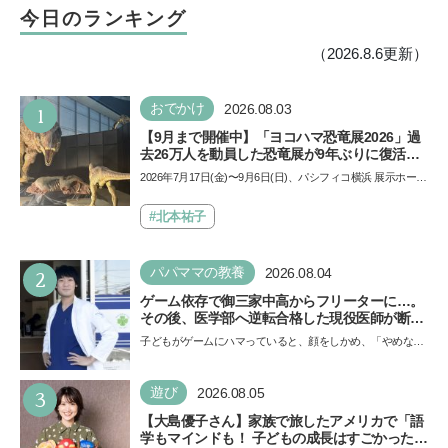
総研》
今日のランキング
（2026.8.6更新）
1
おでかけ
2026.08.03
【9月まで開催中】「ヨコハマ恐竜展2026」過
去26万人を動員した恐竜展が9年ぶりに復活！
夏休みのおでかけで楽しむポイントを完全ガイ
2026年7月17日(金)〜9月6日(日)、パシフィコ横浜 展示ホール
ド
Aにて「ヨコハマ恐竜展2026〜恐竜の食卓大図鑑〜」が開
催…
#北本祐子
2
パパママの教養
2026.08.04
ゲーム依存で御三家中高からフリーターに…。
その後、医学部へ逆転合格した現役医師が断言
「ゲームの経験が受験勉強に役立った」そう考
子どもがゲームにハマっていると、顔をしかめ、「やめなさ
える背景とは
い！」という親御さんは多いでしょう。中学受験を控えて
い…
3
遊び
2026.08.05
【大島優子さん】家族で旅したアメリカで「語
学もマインドも！ 子どもの成長はすごかった」