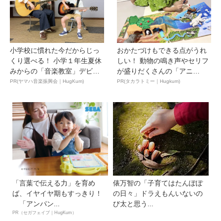
小学校に慣れた今だからじっ
おかたづけもできる点がうれ
くり選べる！ 小学１年生夏休
しい！ 動物の鳴き声やセリフ
みからの「音楽教室」デビ
が盛りだくさんの「アニ
ュ...
ア ...
PR(ヤマハ音楽振興会｜HugKum)
PR(タカラトミー｜Hugkum)
「言葉で伝える力」を育め
俵万智の「子育てはたんぽぽ
ば、イヤイヤ期もすっきり！
の日々」ドラえもんいないの
「アンパン...
び太と思う...
PR（セガフェイブ｜HugKum）