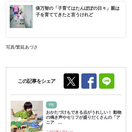
俵万智の「子育てはたんぽぽの日々」親は
子を育ててきたと言うけれど
写真/繁延あづさ
この記事をシェア
PR
おかたづけもできる点がうれしい！ 動物
の鳴き声やセリフが盛りだくさんの「ア
ニア ...
この記事も読む >>