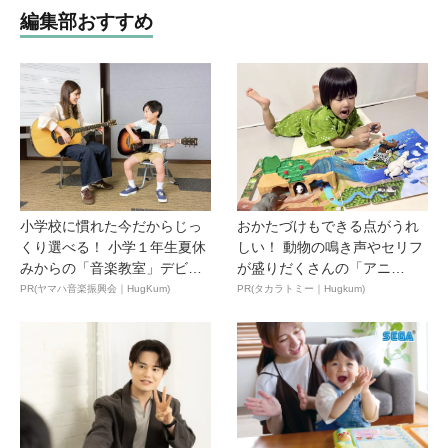
編集部おすすめ
小学校に慣れた今だからじっ
おかたづけもできる点がうれ
くり選べる！ 小学１年生夏休
しい！ 動物の鳴き声やセリフ
みからの「音楽教室」デビ
が盛りだくさんの「アニ
ュ...
ア ...
PR(ヤマハ音楽振興会｜HugKum)
PR(タカラトミー｜Hugkum)