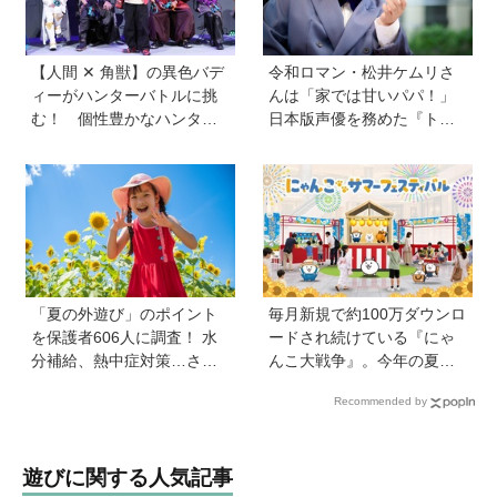
【人間 ✕ 角獣】の異色バデ
令和ロマン・松井ケムリさ
ィーがハンターバトルに挑
んは「家では甘いパパ！」
む！ 個性豊かなハンター
日本版声優を務めた『ト
が続々登場の「PROJECT
イ・ストーリー５』は「デ
R.E.D.」第２弾『角醒(かく
ジタル機器と子どもの関わ
せい)ハンターオメガホー
り方に悩むパパママに観て
ン』が放送開始！
ほしい。子どもが観ればお
もちゃへの気持ちが変わる
かも！？」
「夏の外遊び」のポイント
毎月新規で約100万ダウンロ
を保護者606人に調査！ 水
ードされ続けている『にゃ
分補給、熱中症対策…さら
んこ大戦争』。今年の夏は
に「猛暑ならではの遊びア
球場でも！？ 子どもから大
Recommended by
イデア」も【HugKum総
人までファンがいるのはな
研】
ぜ？
遊びに関する人気記事