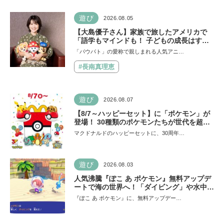
遊び
2026.08.05
【大島優子さん】家族で旅したアメリカで
「語学もマインドも！ 子どもの成長はすご
かった」声優をつとめた映画『パウ・パトロ
「パウパト」の愛称で親しまれる人気アニ…
ール ザ・ダイノ・ムービー』ではあきらめ
なければ何でもできると子どもに知ってほし
#長南真理恵
い
遊び
2026.08.07
【8/7～ハッピーセット】に「ポケモン」が
登場！ 30種類のポケモンたちが世代を超え
て勢ぞろい
マクドナルドのハッピーセットに、30周年…
遊び
2026.08.03
人気沸騰『ぽこ あ ポケモン』無料アップデ
ートで海の世界へ！「ダイビング」や水中の
街づくりが楽しめる追加コンテンツも登場
『ぽこ あ ポケモン』に、無料アップデー…