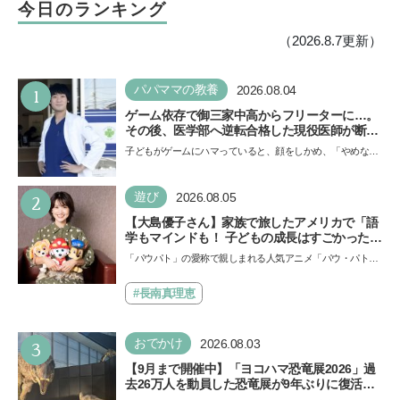
今日のランキング
（2026.8.7更新）
1
パパママの教養
2026.08.04
ゲーム依存で御三家中高からフリーターに…。
その後、医学部へ逆転合格した現役医師が断言
「ゲームの経験が受験勉強に役立った」そう考
子どもがゲームにハマっていると、顔をしかめ、「やめなさ
える背景とは
い！」という親御さんは多いでしょう。中学受験を控えて
い…
2
遊び
2026.08.05
【大島優子さん】家族で旅したアメリカで「語
学もマインドも！ 子どもの成長はすごかった」
声優をつとめた映画『パウ・パトロール ザ・ダ
「パウパト」の愛称で親しまれる人気アニメ「パウ・パトロ
イノ・ムービー』ではあきらめなければ何でも
ール」の劇場版シリーズ第3弾、映画『パウ・パトロール
できると子どもに知ってほしい
ザ…
#長南真理恵
3
おでかけ
2026.08.03
【9月まで開催中】「ヨコハマ恐竜展2026」過
去26万人を動員した恐竜展が9年ぶりに復活！
夏休みのおでかけで楽しむポイントを完全ガイ