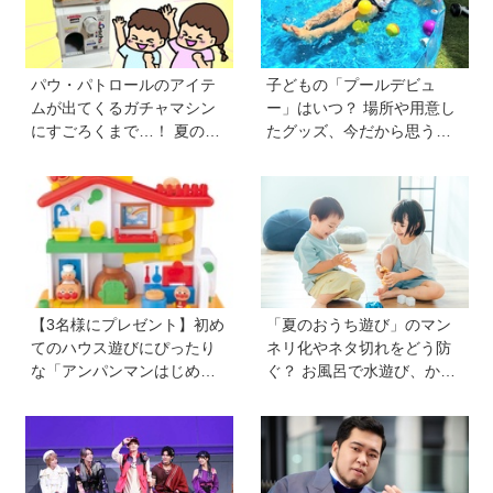
できると子どもに知ってほ
しい
パウ・パトロールのアイテ
子どもの「プールデビュ
ムが出てくるガチャマシン
ー」はいつ？ 場所や用意し
にすごろくまで…！ 夏のお
たグッズ、今だから思う
うち遊びにもぴったりのア
「こうすればよかった」エ
イテムがいっぱい【雑誌
ピソードを紹介《HugKum
『幼稚園』8・9月号付録】
総研》
【3名様にプレゼント】初め
「夏のおうち遊び」のマン
てのハウス遊びにぴったり
ネリ化やネタ切れをどう防
な「アンパンマンはじめて
ぐ？ お風呂で水遊び、かき
ハウス」が登場！ 楽しい音
氷づくりなど…保護者606人
と指先あそびが盛りだくさ
に聞いたアイデアを紹介！
ん♪
【HugKum総研】