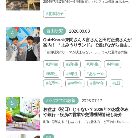
2026年7月17日(金)〜9月6日(日)、パシフィコ横浜 展示ホール
ド
Aにて「ヨコハマ恐竜展2026〜恐竜の食卓大図鑑〜」が開
催…
#北本祐子
4
自由研究
2026.08.03
QuizKnock東問さん＆言さんと田村正資さんが
案内！ 「よみうりランド」で遊びながら自由研
究が進む期間限定イベントが開催
「自由研究のテーマが決まらない…」。そんな夏休みの悩み
にヒントをくれるイベントが、よみうりランド「グッジョ
バ!!…
#1年生
#2年生
#3年生
#4年生
#6年生
#5年生
#あゆーや
#低学年
#中学年
#高学年
#1日
5
パパママの教養
2026.07.17
お盆は《祝日》じゃない？ 2026年のお盆休み
や銀行・役所の営業や交通機関情報も紹介
8月に毎年ある「お盆」は、「お盆休み」と言われるのに祝
日ではないのでしょうか？ 当記事では、まずは2026年のお
盆…