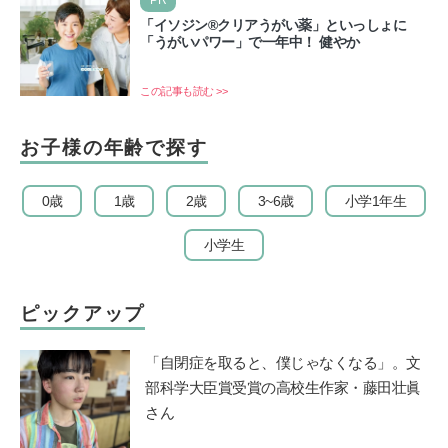
PR
「イソジン®クリアうがい薬」といっしょに
「うがいパワー」で一年中！ 健やか
この記事も読む >>
お子様の年齢で探す
0歳
1歳
2歳
3~6歳
小学1年生
小学生
ピックアップ
「自閉症を取ると、僕じゃなくなる」。文
部科学大臣賞受賞の高校生作家・藤田壮眞
さん