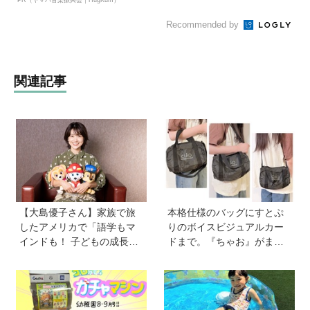
Recommended by
関連記事
【大島優子さん】家族で旅
本格仕様のバッグにすとぷ
したアメリカで「語学もマ
りのボイスビジュアルカー
インドも！ 子どもの成長は
ドまで。『ちゃお』がまた
すごかった」声優をつとめ
もややってくれました！
た映画『パウ・パトロール
【『ちゃお』8月号ふろく】
ザ・ダイノ・ムービー』で
はあきらめなければ何でも