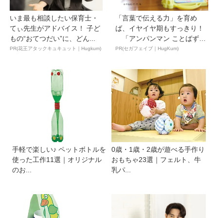
いま最も相談したい保育士・
「言葉で伝える力」を育め
てぃ先生がアドバイス！ 子ど
ば、イヤイヤ期もすっきり！
もの“おてつだい”に、どん...
「アンパンマン ことばずか
ん...
PR(花王アタックキュキュット｜Hugkum)
PR(セガフェイブ｜HugKum)
手軽で楽しい♪ ペットボトルを
0歳・1歳・2歳が遊べる手作り
使った工作11選｜オリジナル
おもちゃ23選｜フェルト、牛
のお...
乳パ...