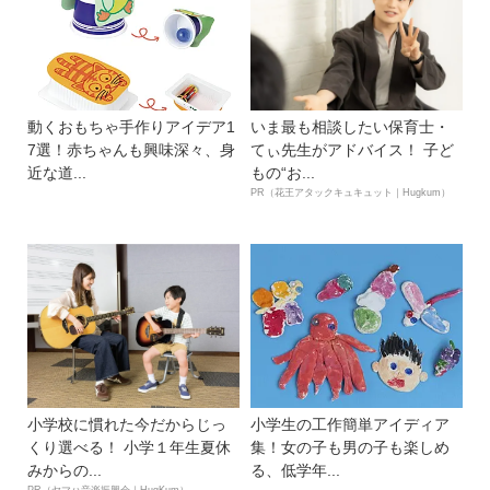
動くおもちゃ手作りアイデア1
いま最も相談したい保育士・
7選！赤ちゃんも興味深々、身
てぃ先生がアドバイス！ 子ど
近な道...
もの“お...
PR（花王アタックキュキュット｜Hugkum）
小学校に慣れた今だからじっ
小学生の工作簡単アイディア
くり選べる！ 小学１年生夏休
集！女の子も男の子も楽しめ
みからの...
る、低学年...
PR（ヤマハ音楽振興会｜HugKum）