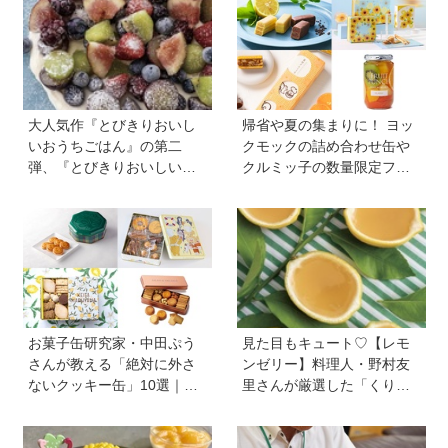
盛りにおすすめプラス一品
も紹介♪
大人気作『とびきりおいし
帰省や夏の集まりに！ ヨッ
いおうちごはん』の第二
クモックの詰め合わせ缶や
弾、『とびきりおいしいお
クルミッ子の数量限定フレ
うちおやつ』から作ってみ
ーバーなど、絶対に喜ばれ
よう【フローズンフルー
る「夏の手土産」８選
ツ】は簡単なのに華やか♡
お菓子缶研究家・中田ぷう
見た目もキュート♡【レモ
さんが教える「絶対に外さ
ンゼリー】料理人・野村友
ないクッキー缶」10選｜マ
里さんが厳選した「くり返
マ友や義実家への贈り物、
しつくりたくなるレシピ」
自分へのご褒美に！
から夏にピッタリなレシピ