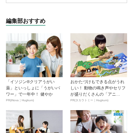
編集部おすすめ
「イソジン®クリアうがい
おかたづけもできる点がうれ
薬」といっしょに「うがいパ
しい！ 動物の鳴き声やセリフ
ワー」で一年中！ 健やか
が盛りだくさんの「アニ
ア ...
PR(iNova｜Hugkum)
PR(タカラトミー｜Hugkum)