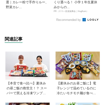
選｜カレー粉で手作りルー、
くり選べる！ 小学１年生夏休
野菜カレ...
みからの...
PR（ヤマハ音楽振興会｜HugKum）
Recommended by
関連記事
【本音で食べ比べ】夏休み
【夏休みのお昼ご飯に】電
の昼ご飯の救世主！？ スー
子レンジで温めているのに
パーで買える冷凍ワンプレ
冷たいモチモチ麺が食べら
ート弁当をママたちが試
れる！ ニチレイの冷凍麺シ
食！
リーズを試してみた｜育ち