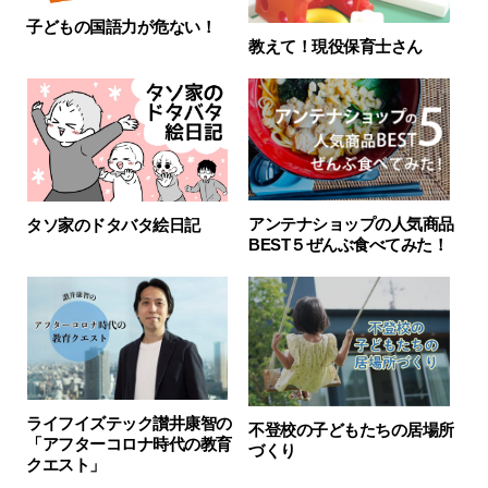
子どもの国語力が危ない！
教えて！現役保育士さん
アンテナショップの人気商品
タソ家のドタバタ絵日記
BEST５ぜんぶ食べてみた！
ライフイズテック讃井康智の
不登校の子どもたちの居場所
「アフターコロナ時代の教育
づくり
クエスト」