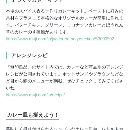
本場のスパイス香る手作りカレーキット。ペーストに好みの
具材をプラスして本格的なオリジナルカレーが簡単に作れま
す。バターチキン、グリーン、ココナッツカレーとほうれん
草のカレーの４種類があります。
https://www.muji.com/jp/ja/store/cmdty/section/S3000902
アレンジレシピ
『無印良品』のサイト内では、カレーなど商品別のアレンジ
レシピが公開されています。ホットサンドやグラタンなどな
ど目から鱗のメニューが満載。ぜひチェックしてみてくださ
いね。
https://www.muji.com/jp/recipe/
カレー皿も揃えよう！
美味しく盛り付けられるシンプルなカレー皿や、レトルトカ