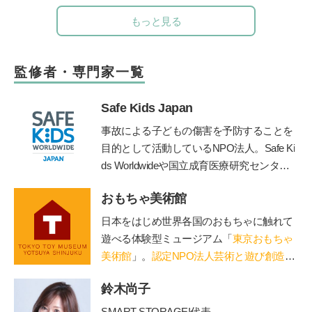
もっと見る
監修者・専門家一覧
Safe Kids Japan
事故による子どもの傷害を予防することを
目的として活動しているNPO法人。Safe Ki
ds Worldwideや国立成育医療研究センタ
ー、産業技術総合研究所などと連携して、
おもちゃ美術館
子どもの傷害予防に関する様々な活動を行
う。
https://safekidsjapan.org/
日本をはじめ世界各国のおもちゃに触れて
遊べる体験型ミュージアム「
東京おもちゃ
美術館
」。
認定NPO法人芸術と遊び創造協
会
運営。「赤ちゃん木育ひろば」など、親
鈴木尚子
子で木のぬくもりに触れる場を提供。長門
や鳥海山木など全国に姉妹館が。おもちゃ
SMART STORAGE!代表