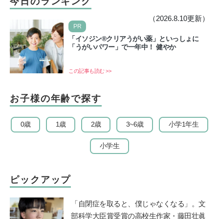
今日のランキング
（2026.8.10更新）
PR
「イソジン®クリアうがい薬」といっしょに
「うがいパワー」で一年中！ 健やか
この記事も読む >>
お子様の年齢で探す
0歳
1歳
2歳
3~6歳
小学1年生
小学生
ピックアップ
「自閉症を取ると、僕じゃなくなる」。文
部科学大臣賞受賞の高校生作家・藤田壮眞