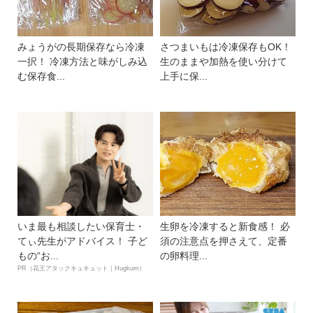
みょうがの長期保存なら冷凍
さつまいもは冷凍保存もOK！
一択！ 冷凍方法と味がしみ込
生のままや加熱を使い分けて
む保存食...
上手に保...
いま最も相談したい保育士・
生卵を冷凍すると新食感！ 必
てぃ先生がアドバイス！ 子ど
須の注意点を押さえて、定番
もの“お...
の卵料理...
PR（花王アタックキュキュット｜Hugkum）