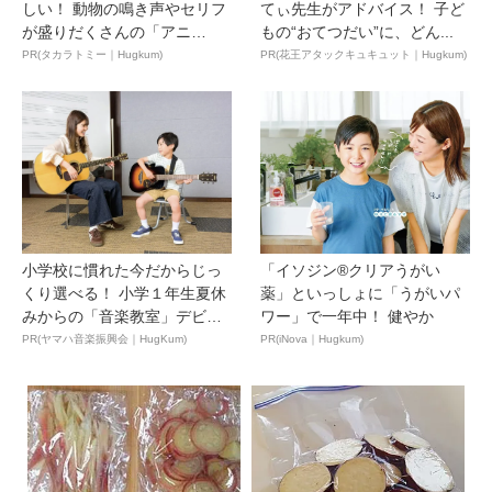
しい！ 動物の鳴き声やセリフ
てぃ先生がアドバイス！ 子ど
が盛りだくさんの「アニ
もの“おてつだい”に、どん...
ア ...
PR(タカラトミー｜Hugkum)
PR(花王アタックキュキュット｜Hugkum)
小学校に慣れた今だからじっ
「イソジン®クリアうがい
くり選べる！ 小学１年生夏休
薬」といっしょに「うがいパ
みからの「音楽教室」デビ
ワー」で一年中！ 健やか
ュ...
PR(ヤマハ音楽振興会｜HugKum)
PR(iNova｜Hugkum)