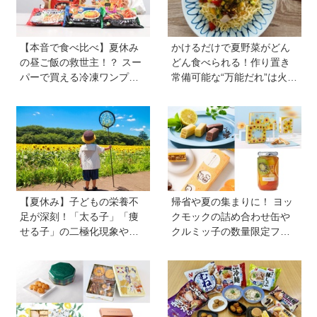
【本音で食べ比べ】夏休み
かけるだけで夏野菜がどん
の昼ご飯の救世主！？ スー
どん食べられる！作り置き
パーで買える冷凍ワンプレ
常備可能な“万能だれ”は火を
ート弁当をママたちが試
使わず便利【管理栄養士監
食！
修】
【夏休み】子どもの栄養不
帰省や夏の集まりに！ ヨッ
足が深刻！「太る子」「痩
クモックの詰め合わせ缶や
せる子」の二極化現象や、
クルミッ子の数量限定フレ
学力低下が起こる理由。解
ーバーなど、絶対に喜ばれ
決のカギは1日3回のたんぱ
る「夏の手土産」８選
く質と、発酵食品＆乾物の
活用《専門家監修》