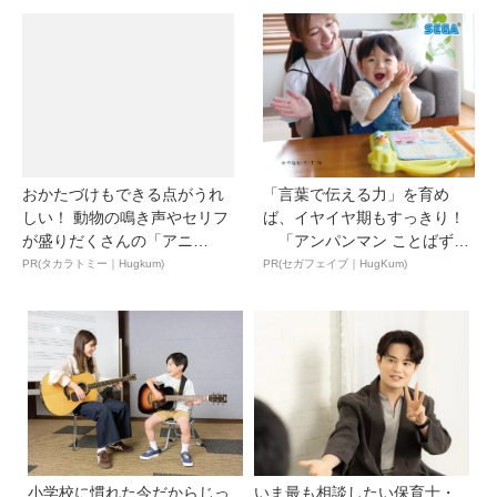
おかたづけもできる点がうれ
「言葉で伝える力」を育め
しい！ 動物の鳴き声やセリフ
ば、イヤイヤ期もすっきり！
が盛りだくさんの「アニ
「アンパンマン ことばずか
ア ...
ん...
PR(タカラトミー｜Hugkum)
PR(セガフェイブ｜HugKum)
小学校に慣れた今だからじっ
いま最も相談したい保育士・