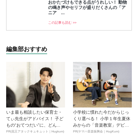
おかたづけもできる点がうれしい！ 動物
の鳴き声やセリフが盛りだくさんの「ア
ニア ...
この記事も読む >>
編集部おすすめ
いま最も相談したい保育士・
小学校に慣れた今だからじっ
てぃ先生がアドバイス！ 子ど
くり選べる！ 小学１年生夏休
もの“おてつだい”に、どん...
みからの「音楽教室」デビ
ュ...
PR(花王アタックキュキュット｜Hugkum)
PR(ヤマハ音楽振興会｜HugKum)