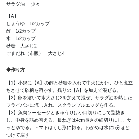
サラダ油 少々
【A】
しょうゆ 1/2カップ
酢 1/2カップ
水 1/2カップ
砂糖 大さじ2
ごまだれ（市販） 大さじ4
◆作り方
【1】小鍋に【A】の酢と砂糖を入れて中火にかけ、ひと煮立
ちさせて砂糖を溶かす。残りの【A】を加えて混ぜる。
【2】卵を溶いて水大さじ2を加えて混ぜ、サラダ油を熱した
フライパンに流し入れ、スクランブルエッグを作る。
【3】魚肉ソーセージときゅうりは小口切りにして型抜き
し、中身を詰め替える。長ねぎは4cm長さの細切りにし、サ
ッとゆでる。トマトはくし形に切る。わかめは水に5分ほど
つけて戻す。