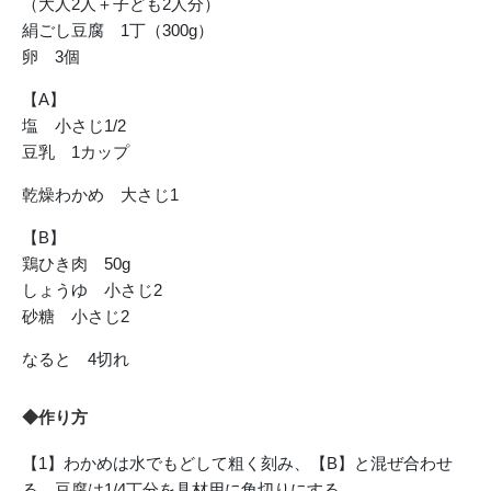
（大人2人＋子ども2人分）
絹ごし豆腐 1丁（300g）
卵 3個
【A】
塩 小さじ1/2
豆乳 1カップ
乾燥わかめ 大さじ1
【B】
鶏ひき肉 50g
しょうゆ 小さじ2
砂糖 小さじ2
なると 4切れ
◆作り方
【1】わかめは水でもどして粗く刻み、【B】と混ぜ合わせ
る。豆腐は1/4丁分を具材用に角切りにする。