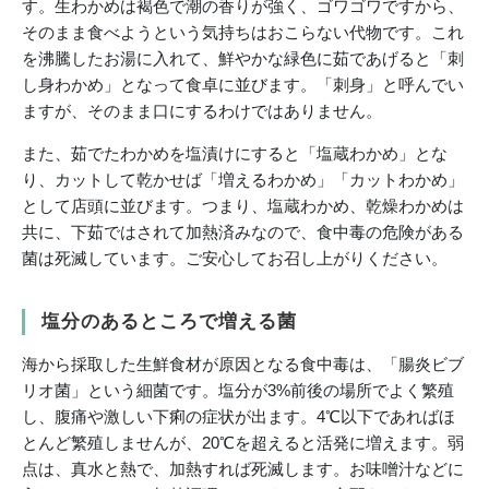
す。生わかめは褐色で潮の香りが強く、ゴワゴワですから、
そのまま食べようという気持ちはおこらない代物です。これ
を沸騰したお湯に入れて、鮮やかな緑色に茹であげると「刺
し身わかめ」となって食卓に並びます。「刺身」と呼んでい
ますが、そのまま口にするわけではありません。
また、茹でたわかめを塩漬けにすると「塩蔵わかめ」とな
り、カットして乾かせば「増えるわかめ」「カットわかめ」
として店頭に並びます。つまり、塩蔵わかめ、乾燥わかめは
共に、下茹ではされて加熱済みなので、食中毒の危険がある
菌は死滅しています。ご安心してお召し上がりください。
塩分のあるところで増える菌
海から採取した生鮮食材が原因となる食中毒は、「腸炎ビブ
リオ菌」という細菌です。塩分が3%前後の場所でよく繁殖
し、腹痛や激しい下痢の症状が出ます。4℃以下であればほ
とんど繁殖しませんが、20℃を超えると活発に増えます。弱
点は、真水と熱で、加熱すれば死滅します。お味噌汁などに