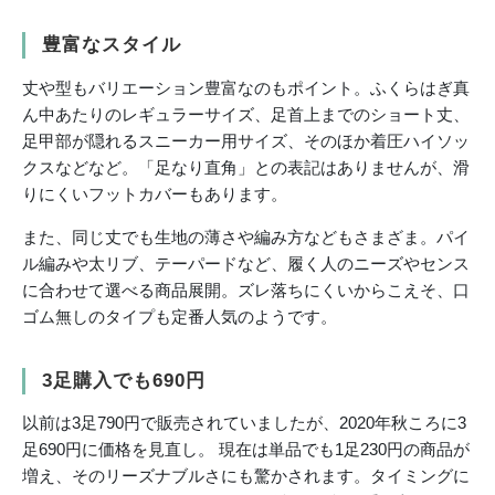
豊富なスタイル
丈や型もバリエーション豊富なのもポイント。ふくらはぎ真
ん中あたりのレギュラーサイズ、足首上までのショート丈、
足甲部が隠れるスニーカー用サイズ、そのほか着圧ハイソッ
クスなどなど。「足なり直角」との表記はありませんが、滑
りにくいフットカバーもあります。
また、同じ丈でも生地の薄さや編み方などもさまざま。パイ
ル編みや太リブ、テーパードなど、履く人のニーズやセンス
に合わせて選べる商品展開。ズレ落ちにくいからこえそ、口
ゴム無しのタイプも定番人気のようです。
3足購入でも690円
以前は3足790円で販売されていましたが、2020年秋ころに3
足690円に価格を見直し。 現在は単品でも1足230円の商品が
増え、そのリーズナブルさにも驚かされます。タイミングに