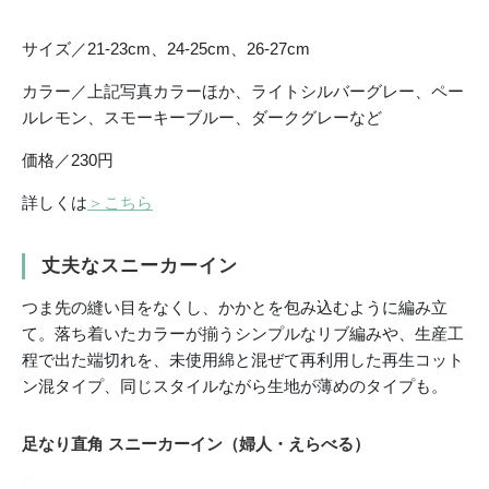
サイズ／21-23cm、24-25cm、26-27cm
カラー／上記写真カラーほか、ライトシルバーグレー、ペー
ルレモン、スモーキーブルー、ダークグレーなど
価格／230円
詳しくは
＞こちら
丈夫なスニーカーイン
つま先の縫い目をなくし、かかとを包み込むように編み立
て。落ち着いたカラーが揃うシンプルなリブ編みや、生産工
程で出た端切れを、未使用綿と混ぜて再利用した再生コット
ン混タイプ、同じスタイルながら生地が薄めのタイプも。
足なり直角 スニーカーイン（婦人・えらべる）