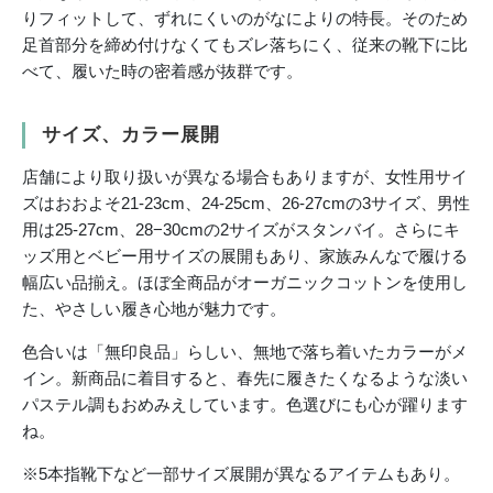
りフィットして、ずれにくいのがなによりの特長。そのため
足首部分を締め付けなくてもズレ落ちにく、従来の靴下に比
べて、履いた時の密着感が抜群です。
サイズ、カラー展開
店舗により取り扱いが異なる場合もありますが、女性用サイ
ズはおおよそ21-23cm、24-25cm、26-27cmの3サイズ、男性
用は25-27cm、28−30cmの2サイズがスタンバイ。さらにキ
ッズ用とベビー用サイズの展開もあり、家族みんなで履ける
幅広い品揃え。ほぼ全商品がオーガニックコットンを使用し
た、やさしい履き心地が魅力です。
色合いは「無印良品」らしい、無地で落ち着いたカラーがメ
イン。新商品に着目すると、春先に履きたくなるような淡い
パステル調もおめみえしています。色選びにも心が躍ります
ね。
※5本指靴下など一部サイズ展開が異なるアイテムもあり。