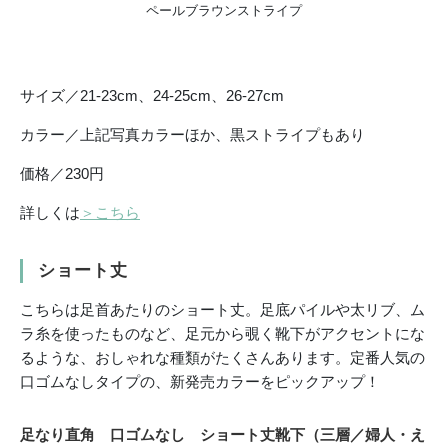
ペールブラウンストライプ
サイズ／21-23cm、24-25cm、26-27cm
カラー／上記写真カラーほか、黒ストライプもあり
価格／230円
詳しくは
＞こちら
ショート丈
こちらは足首あたりのショート丈。足底パイルや太リブ、ム
ラ糸を使ったものなど、足元から覗く靴下がアクセントにな
るような、おしゃれな種類がたくさんあります。定番人気の
口ゴムなしタイプの、新発売カラーをピックアップ！
足なり直角 口ゴムなし ショート丈靴下（三層／婦人・え