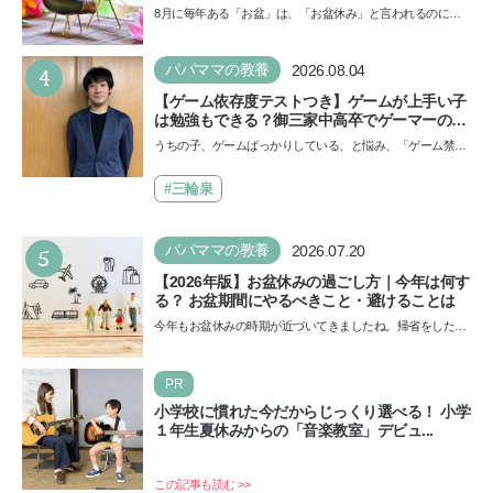
8月に毎年ある「お盆」は、「お盆休み」と言われるのに祝
日ではないのでしょうか？ 当記事では、まずは2026年のお
盆…
4
パパママの教養
2026.08.04
【ゲーム依存度テストつき】ゲームが上手い子
は勉強もできる？御三家中高卒でゲーマーの医
師・阿部智史さんが教えるゲームしながら受験
うちの子、ゲームばっかりしている、と悩み、「ゲーム禁
で勝つためのメソッド
止」を宣言し、子どもとトラブルになる家庭は多いもの。で
も…
#三輪泉
5
パパママの教養
2026.07.20
【2026年版】お盆休みの過ごし方｜今年は何す
る？ お盆期間にやるべきこと・避けることは
今年もお盆休みの時期が近づいてきましたね。帰省をした
り、旅行に行ったり……さまざまな過ごし方が想定されます
が、…
PR
小学校に慣れた今だからじっくり選べる！ 小学
１年生夏休みからの「音楽教室」デビュ...
この記事も読む >>