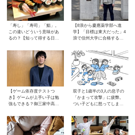
「寿し」「寿司」「鮨」。
【8浪から慶應薬学部へ進
この違いどういう意味があ
学】「目標は東大だった」4
るの？【知って得する日本
浪で信州大学に合格するも1
語ウンチク塾】
年で退学。学歴を追い続け
た理由、今思うことは「学
歴は人の一部にしかすぎな
い」《慶應生よしださん｜
後編》
【ゲーム依存度テストつ
双子と1歳半の3人の息子の
き】ゲームが上手い子は勉
「かまって攻撃」に疲弊。
強もできる？御三家中高卒
つい子どもに怒ってしまい
でゲーマーの医師・阿部智
自己嫌悪の日々です【愛子
史さんが教えるゲームしな
先生の子育てお悩み相談
がら受験で勝つためのメソ
室】
ッド