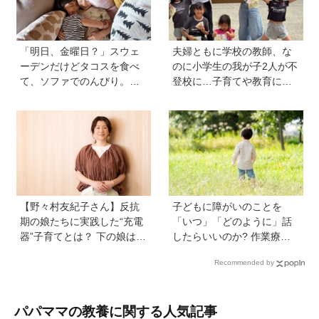
「明日、金曜日？」スウェ
夫婦ともに学校の教師、な
ーデンだけどタコスを食べ
のに小学生の我が子2人が不
て、ソファでのんびり。小
登校に…子育てや教育に悩
さな楽しみを待つ週末時間
むうち、熱血教師パパが
【北欧パパと日本で子育てv
「退職しよう」と決意する
ol.23】
まで
【野々村友紀子さん】反抗
子どもに障がいのことを
期の娘たちに実践した“充電
「いつ」「どのように」話
器”子育てとは？ 下の娘は小
したらいいのか? 作業療法
4のときに「今日から反抗期
士のクロカワナオキさんが
Recommended by
入りまーす」と宣言！
当時小学生の息子に伝えた
こと
パパママの教養に関する人気記事