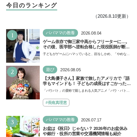
今日のランキング
（2026.8.10更新）
1
パパママの教養
2026.08.04
ゲーム依存で御三家中高からフリーターに…。
その後、医学部へ逆転合格した現役医師が断言
「ゲームの経験が受験勉強に役立った」そう考
子どもがゲームにハマっていると、顔をしかめ、「やめなさ
える背景とは
い！」という親御さんは多いでしょう。中学受験を控えて
い…
2
遊び
2026.08.05
【大島優子さん】家族で旅したアメリカで「語
学もマインドも！ 子どもの成長はすごかった」
声優をつとめた映画『パウ・パトロール ザ・ダ
「パウパト」の愛称で親しまれる人気アニメ「パウ・パトロ
イノ・ムービー』ではあきらめなければ何でも
ール」の劇場版シリーズ第3弾、映画『パウ・パトロール
できると子どもに知ってほしい
ザ…
#長南真理恵
3
パパママの教養
2026.07.17
お盆は《祝日》じゃない？ 2026年のお盆休み
や銀行・役所の営業や交通機関情報も紹介