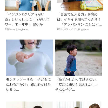
「イソジン®クリアうがい
「言葉で伝える力」を育め
薬」といっしょに「うがいパ
ば、イヤイヤ期もすっきり！
ワー」で一年中！ 健やか
「アンパンマン ことばずか
ん...
PR(iNova｜Hugkum)
PR(セガフェイブ｜HugKum)
モンテッソーリ流 「子どもに
「恥ずかしがって話さない」
伝わる声かけ」 親が心がけた
「友達に嫌いと言われた…」
い５つ...
そんな子ど...