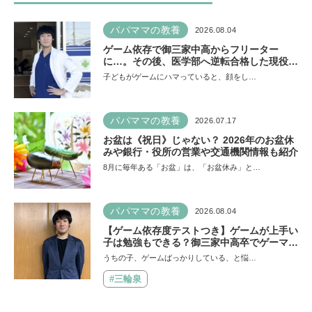
パパママの教養
2026.08.04
ゲーム依存で御三家中高からフリーター
に…。その後、医学部へ逆転合格した現役医
師が断言「ゲームの経験が受験勉強に役立っ
子どもがゲームにハマっていると、顔をし…
た」そう考える背景とは
パパママの教養
2026.07.17
お盆は《祝日》じゃない？ 2026年のお盆休
みや銀行・役所の営業や交通機関情報も紹介
8月に毎年ある「お盆」は、「お盆休み」と…
パパママの教養
2026.08.04
【ゲーム依存度テストつき】ゲームが上手い
子は勉強もできる？御三家中高卒でゲーマー
の医師・阿部智史さんが教えるゲームしなが
うちの子、ゲームばっかりしている、と悩…
ら受験で勝つためのメソッド
#三輪泉