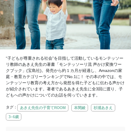
“子どもが尊重される社会”を目指して活動しているモンテッソー
リ教師のあきえ先生の著書「モンテッソーリ流 声かけ変換ワー
クブック」(宝島社)。発売から約１カ月が経過し、Amazonの家
庭・教育カテゴリーランキングでNo.1に！ その本の中では、モ
ンテッソーリ教育の考え方から発想を得た子どもに伝わる声かけ
が紹介されています。著者であるあきえ先生に全3回に渡り、子
どもへの声かけについてのお話を伺っていきます。
タグ：
あきえ先生の子育てROOM
本間綾
杉浦あきえ
3~6歳