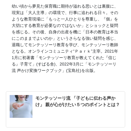
幼い頃から夢見た保育職に期待が溢れる思いとは裏腹に、
現実は「大人主導」の環境で、行事に追われる日々。その
ような教育現場に「もっと一人ひとりを尊重し、『個』を
大切にする教育が必要なのではないか」とショックと疑問
を感じる。その後、自身の出産を機に「日本の教育は本当
にこのままでよいのか」というさらなる強い疑問を感じ、
退職してモンテッソーリ教育を学び、モンテッソーリ教師
となる。オンラインコミュニティ“Ｐａｒｋ”主宰。2021年
1月に初著書「モンテッソーリ教育が教えてくれた『信じ
る』子育て」(すばる舎)、2022年3月に「モンテッソーリ
流 声かけ変換ワークブック」(宝島社)を出版。
モンテッソーリ流 「子どもに伝わる声か
け」 親が心がけたい５つのポイントとは？