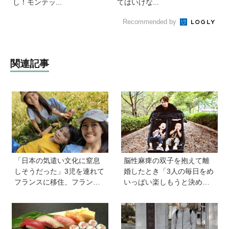
し！モンテッ...
てはいけな...
Recommended by
関連記事
「日本の気遣い文化に窒息
脳性麻痺の双子を抱えて離
しそうだった」3児を連れて
婚したとき「3人の毎日をめ
フランスに移住、フランス
いっぱい楽しもうと決め
の洗礼で痛感した日本のあ
た！」母の関本里絵さんに
りがたみ【vol.13】
訊く子どもの人生の輝かせ
方