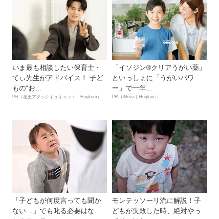
いま最も相談したい保育士・
「イソジン®クリアうがい薬」
てぃ先生がアドバイス！ 子ど
といっしょに「うがいパワ
もの“お...
ー」で一年...
PR（花王アタックキュキュット｜Hugkum）
PR（iNova｜Hugkum）
「子どもが何度言っても聞か
モンテッソーリ流に解説！子
ない…」でも叱る必要はな
どもが失敗した時、絶対やっ