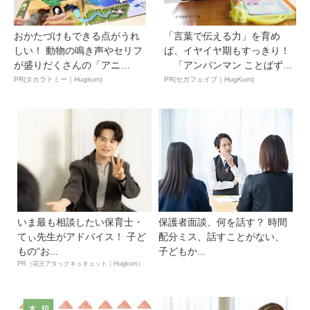
おかたづけもできる点がうれ
「言葉で伝える力」を育め
しい！ 動物の鳴き声やセリフ
ば、イヤイヤ期もすっきり！
が盛りだくさんの「アニ
「アンパンマン ことばずか
ア ...
ん...
PR(タカラトミー｜Hugkum)
PR(セガフェイブ｜HugKum)
いま最も相談したい保育士・
保護者面談、何を話す？ 時間
てぃ先生がアドバイス！ 子ど
配分ミス、話すことがない、
もの“お...
子どもか...
PR（花王アタックキュキュット｜Hugkum）