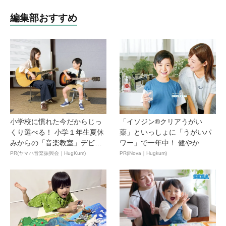
編集部おすすめ
小学校に慣れた今だからじっ
「イソジン®クリアうがい
くり選べる！ 小学１年生夏休
薬」といっしょに「うがいパ
みからの「音楽教室」デビ
ワー」で一年中！ 健やか
ュ...
PR(ヤマハ音楽振興会｜HugKum)
PR(iNova｜Hugkum)