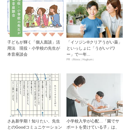
子どもが輝く「個人面談」活
「イソジン®クリアうがい薬」
用法 現役・小学校の先生が
といっしょに「うがいパワ
本音座談会
ー」で一年...
PR（iNova｜Hugkum）
さあ新学期！知りたい、先生
小学校入学が心配…「園でサ
とのGoodコミュニケーション
ポートを受けている子」は、