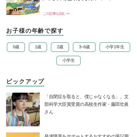
この記事も読む >>
お子様の年齢で探す
0歳
1歳
2歳
3~6歳
小学1年生
小学生
ピックアップ
「自閉症を取ると、僕じゃなくなる」。文
部科学大臣賞受賞の高校生作家・藤田壮眞
さん
発達障害をサポートするおすすめの筆記用