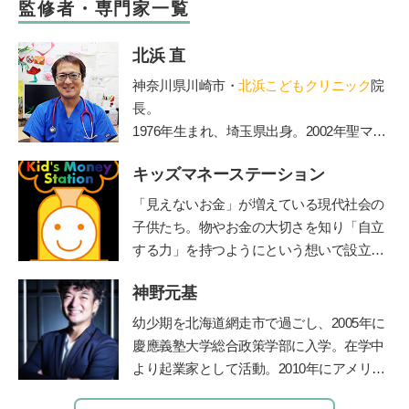
監修者・専門家一覧
北浜 直
神奈川県川崎市・
北浜こどもクリニック
院
長。
1976年生まれ、埼玉県出身。2002年聖マリ
アンナ医科大学卒業。2006年からは山王病
キッズマネーステーション
院の新生児科医長務める。2010年に北浜こ
どもクリニックを開院。2012年医療法人社
「見えないお金」が増えている現代社会の
団ペルセウス設立。The Japan Times誌の
子供たち。物やお金の大切さを知り「自立
「アジアのリーダー100人」に、2015年か
する力」を持つようにという想いで設立。
ら3年連続選出されている。
全国に約160名在籍する認定講師が自治体
神野元基
や学校などを中心に、お金教育・キャリア
教育の授業や講演を行う。2018年までに11
幼少期を北海道網走市で過ごし、2005年に
00件以上の講座実績を持つ。
http://www.1ki
慶應義塾大学総合政策学部に入学。在学中
nsenkyouiku.com/
より起業家として活動。2010年にアメリカ
のシリコンバレーでIT企業を起業、教育の