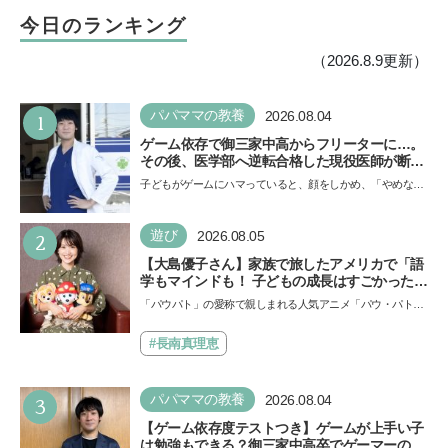
今日のランキング
（2026.8.9更新）
1
パパママの教養
2026.08.04
ゲーム依存で御三家中高からフリーターに…。
その後、医学部へ逆転合格した現役医師が断言
「ゲームの経験が受験勉強に役立った」そう考
子どもがゲームにハマっていると、顔をしかめ、「やめなさ
える背景とは
い！」という親御さんは多いでしょう。中学受験を控えて
い…
2
遊び
2026.08.05
【大島優子さん】家族で旅したアメリカで「語
学もマインドも！ 子どもの成長はすごかった」
声優をつとめた映画『パウ・パトロール ザ・ダ
「パウパト」の愛称で親しまれる人気アニメ「パウ・パトロ
イノ・ムービー』ではあきらめなければ何でも
ール」の劇場版シリーズ第3弾、映画『パウ・パトロール
できると子どもに知ってほしい
ザ…
#長南真理恵
3
パパママの教養
2026.08.04
【ゲーム依存度テストつき】ゲームが上手い子
は勉強もできる？御三家中高卒でゲーマーの医