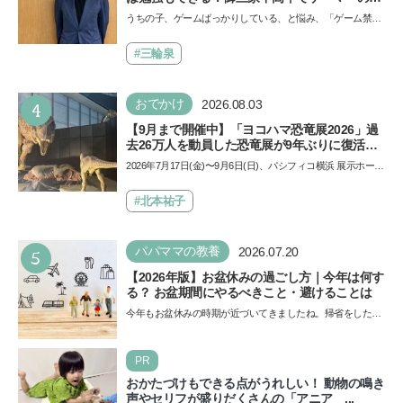
師・阿部智史さんが教えるゲームしながら受験
うちの子、ゲームばっかりしている、と悩み、「ゲーム禁
で勝つためのメソッド
止」を宣言し、子どもとトラブルになる家庭は多いもの。で
も…
#三輪泉
4
おでかけ
2026.08.03
【9月まで開催中】「ヨコハマ恐竜展2026」過
去26万人を動員した恐竜展が9年ぶりに復活！
夏休みのおでかけで楽しむポイントを完全ガイ
2026年7月17日(金)〜9月6日(日)、パシフィコ横浜 展示ホール
ド
Aにて「ヨコハマ恐竜展2026〜恐竜の食卓大図鑑〜」が開
催…
#北本祐子
5
パパママの教養
2026.07.20
【2026年版】お盆休みの過ごし方｜今年は何す
る？ お盆期間にやるべきこと・避けることは
今年もお盆休みの時期が近づいてきましたね。帰省をした
り、旅行に行ったり……さまざまな過ごし方が想定されます
が、…
PR
おかたづけもできる点がうれしい！ 動物の鳴き
声やセリフが盛りだくさんの「アニア ...