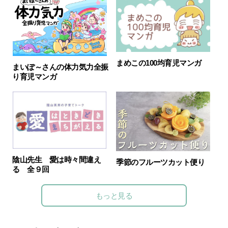
まめこの100均育児マンガ
まいぽ～さんの体力気力全振
り育児マンガ
陰山先生 愛は時々間違え
季節のフルーツカット便り
る 全９回
もっと見る