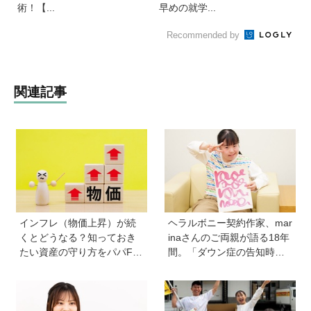
術！【...
早めの就学...
Recommended by
関連記事
インフレ（物価上昇）が続
ヘラルボニー契約作家、mar
くとどうなる？知っておき
inaさんのご両親が語る18年
たい資産の守り方をパパFP
間。「ダウン症の告知時は
が解説
目の前が真っ暗に」それで
も前に進めた理由は…？ 古
代・宇宙文字のような《mar
ina-moji》が人気！