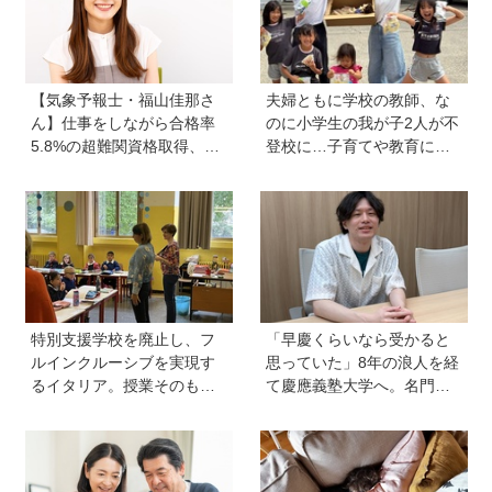
【気象予報士・福山佳那さ
夫婦ともに学校の教師、な
ん】仕事をしながら合格率
のに小学生の我が子2人が不
5.8%の超難関資格取得、さ
登校に…子育てや教育に悩
らに東大大学院へ。「安心
むうち、熱血教師パパが
できる場所」をつくってく
「退職しよう」と決意する
れた両親のもとで挑戦し続
まで
ける心が育った
特別支援学校を廃止し、フ
「早慶くらいなら受かると
ルインクルーシブを実現す
思っていた」8年の浪人を経
るイタリア。授業そのもの
て慶應義塾大学へ。名門・
を、多様な子どもが参加し
巣鴨高校を高3で退学…中学
やすい形に【言語聴覚士 原
受験の反動からゲーム依存
先生が伝える世界のインク
症に。成績急降下から“いい
ルーシブ教育】
大学に入る”までの道のり