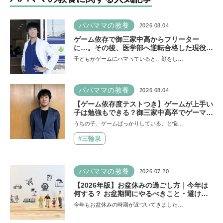
パパママの教養
2026.08.04
ゲーム依存で御三家中高からフリーター
に…。その後、医学部へ逆転合格した現役医
師が断言「ゲームの経験が受験勉強に役立っ
子どもがゲームにハマっていると、顔をし…
た」そう考える背景とは
パパママの教養
2026.08.04
【ゲーム依存度テストつき】ゲームが上手い
子は勉強もできる？御三家中高卒でゲーマー
の医師・阿部智史さんが教えるゲームしなが
うちの子、ゲームばっかりしている、と悩…
ら受験で勝つためのメソッド
#三輪泉
パパママの教養
2026.07.20
【2026年版】お盆休みの過ごし方｜今年は
何する？ お盆期間にやるべきこと・避ける
ことは
今年もお盆休みの時期が近づいてきました…