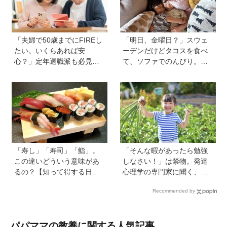
【慶應生よしださん｜前
編】
「夫婦で50歳までにFIREし
「明日、金曜日？」スウェ
たい。いくらあれば安
ーデンだけどタコスを食べ
心？」定年退職派も必見！
て、ソファでのんびり。小
老後資金の“見積もり方”をプ
さな楽しみを待つ週末時間
ロが解説【連載第13回】
【北欧パパと日本で子育てv
ol.23】
「寿し」「寿司」「鮨」。
「そんな暇があったら勉強
この違いどういう意味があ
しなさい！」は禁物。発達
るの？【知って得する日本
心理学の専門家に聞く、
語ウンチク塾】
「子どもの好奇心の伸ばし
Recommended by
方」と「親のNG行動」
パパママの教養に関する人気記事