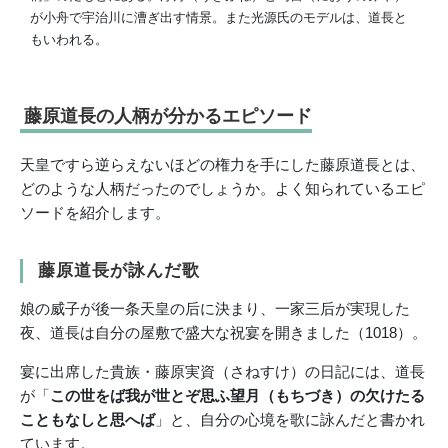
が小舟で宇治川に漕ぎ出す情景。また光源氏のモデルは、道長と
もいわれる。
藤原道長の人柄が分かるエピソード
天皇ですら逆らえないほどの権力を手にした藤原道長とは、
どのような人柄だったのでしょうか。よく知られているエピ
ソードを紹介します。
藤原道長が詠んだ歌
娘の威子が後一条天皇の后に決まり、一家三后が実現した
夜、道長は自分の屋敷で盛大な祝宴を開きました（1018）。
宴に出席した貴族・藤原実資（さねすけ）の日記には、道長
が「
この世をば我が世とぞ思ふ望月（もちづき）の欠けたる
こともなしと思へば
」と、自分の心境を歌に詠んだと書かれ
ています。