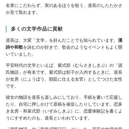
名誉にこだわらず、実のあるほうを狙う、道長のしたたかさ
が見て取れます。
多くの文学作品に貢献
道長は、大変「文学」を好んだことでも知られています。
漢
詩や和歌
を詠むのが好きで、歌会のようなイベントもよく開
いていました。
平安時代の文学といえば、紫式部（むらさきしきぶ）の「源
氏物語」が有名です。紫式部は彰子が入内するときに、道長
が女房（にょうぼう、朝廷に仕える女官）としてつけた女性
です。
彼女の物語を道長も楽しみにしており、手紙を書いて応援し
たり、自宅に押しかけて原稿を催促したりしています。恋多
き女房・和泉式部（いずみしきぶ）に、恋愛体験記を書くよ
うにすすめたのも、道長といわれています。