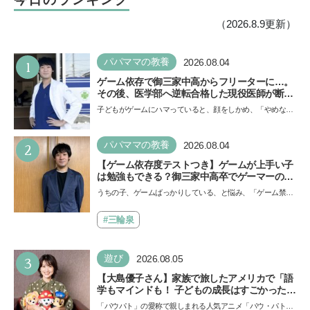
（2026.8.9更新）
1
パパママの教養
2026.08.04
ゲーム依存で御三家中高からフリーターに…。
その後、医学部へ逆転合格した現役医師が断言
「ゲームの経験が受験勉強に役立った」そう考
子どもがゲームにハマっていると、顔をしかめ、「やめなさ
える背景とは
い！」という親御さんは多いでしょう。中学受験を控えて
い…
2
パパママの教養
2026.08.04
【ゲーム依存度テストつき】ゲームが上手い子
は勉強もできる？御三家中高卒でゲーマーの医
師・阿部智史さんが教えるゲームしながら受験
うちの子、ゲームばっかりしている、と悩み、「ゲーム禁
で勝つためのメソッド
止」を宣言し、子どもとトラブルになる家庭は多いもの。で
も…
#三輪泉
3
遊び
2026.08.05
【大島優子さん】家族で旅したアメリカで「語
学もマインドも！ 子どもの成長はすごかった」
声優をつとめた映画『パウ・パトロール ザ・ダ
「パウパト」の愛称で親しまれる人気アニメ「パウ・パトロ