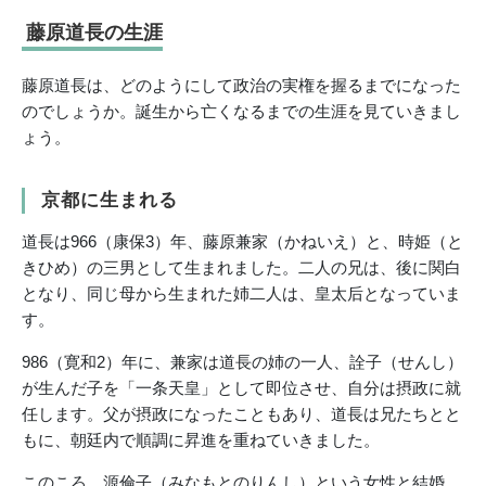
藤原道長の生涯
藤原道長は、どのようにして政治の実権を握るまでになった
のでしょうか。誕生から亡くなるまでの生涯を見ていきまし
ょう。
京都に生まれる
道長は966（康保3）年、藤原兼家（かねいえ）と、時姫（と
きひめ）の三男として生まれました。二人の兄は、後に関白
となり、同じ母から生まれた姉二人は、皇太后となっていま
す。
986（寛和2）年に、兼家は道長の姉の一人、詮子（せんし）
が生んだ子を「一条天皇」として即位させ、自分は摂政に就
任します。父が摂政になったこともあり、道長は兄たちとと
もに、朝廷内で順調に昇進を重ねていきました。
このころ、源倫子（みなもとのりんし）という女性と結婚