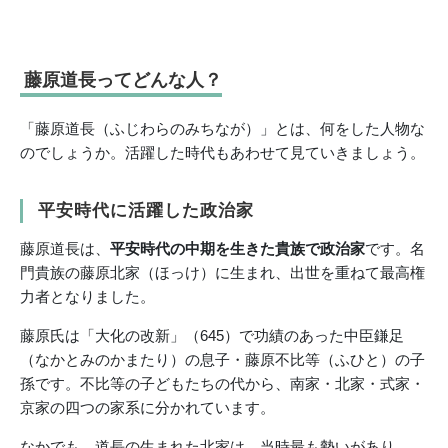
藤原道長ってどんな人？
「藤原道長（ふじわらのみちなが）」とは、何をした人物な
のでしょうか。活躍した時代もあわせて見ていきましょう。
平安時代に活躍した政治家
藤原道長は、
平安時代の中期を生きた貴族で政治家
です。名
門貴族の藤原北家（ほっけ）に生まれ、出世を重ねて最高権
力者となりました。
藤原氏は「大化の改新」（645）で功績のあった中臣鎌足
（なかとみのかまたり）の息子・藤原不比等（ふひと）の子
孫です。不比等の子どもたちの代から、南家・北家・式家・
京家の四つの家系に分かれています。
なかでも、道長の生まれた北家は、当時最も勢いがあり、