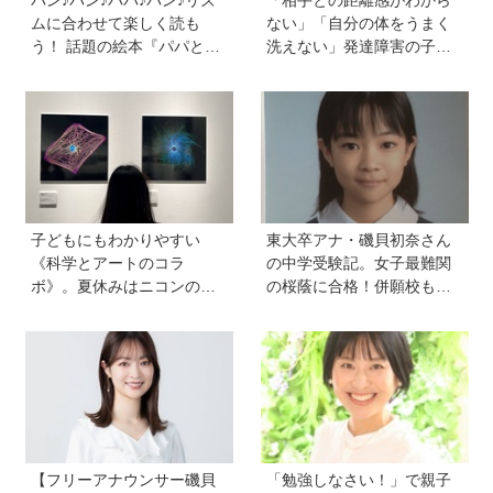
ムに合わせて楽しく読も
ない」「自分の体をうまく
う！ 話題の絵本『パパとパ
洗えない」発達障害の子ど
ン』を作った、ご夫婦ユニ
もの「性」に関する困りご
ット・サニーブックスさん
と・性教育のポイントは？
に聞く子育てと絵本づくり
【『発達障害の子の性のル
のお話
ール』著者に聞いた】
子どもにもわかりやすい
東大卒アナ・磯貝初奈さん
《科学とアートのコラ
の中学受験記。女子最難関
ボ》。夏休みはニコンの特
の桜蔭に合格！併願校も魅
別展示「ミクロの世界 」
力を感じた渋渋に。母親の
へ！【高校生以下無料】
声かけは「睡眠が何より大
事」「勉強イヤならしなく
ていいよ」
【フリーアナウンサー磯貝
「勉強しなさい！」で親子