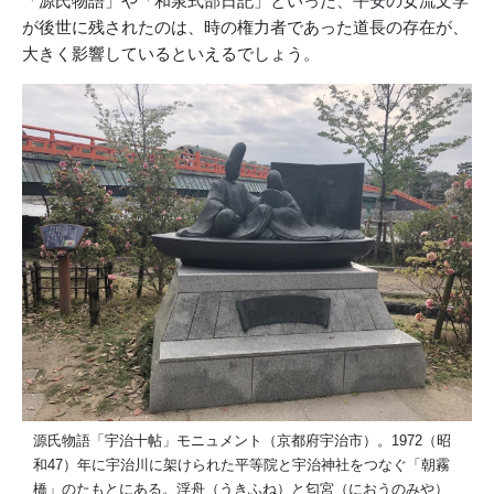
「源氏物語」や「和泉式部日記」といった、平安の女流文学
が後世に残されたのは、時の権力者であった道長の存在が、
大きく影響しているといえるでしょう。
源氏物語「宇治十帖」モニュメント（京都府宇治市）。1972（昭
和47）年に宇治川に架けられた平等院と宇治神社をつなぐ「朝霧
橋」のたもとにある。浮舟（うきふね）と匂宮（におうのみや）