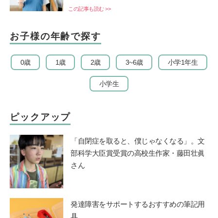
この記事も読む >>
お子様の年齢で探す
0歳
1歳
2歳
3~6歳
小学1年生
小学生
ピックアップ
「自閉症を取ると、僕じゃなくなる」。文
部科学大臣賞受賞の高校生作家・藤田壮眞
さん
発達障害をサポートするおすすめの筆記用
具