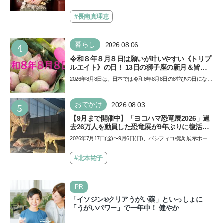
イノ・ムービー』ではあきらめなければ何でも
ール」の劇場版シリーズ第3弾、映画『パウ・パトロール
できると子どもに知ってほしい
ザ…
#長南真理恵
4
暮らし
2026.08.06
令和８年８月８日は願いが叶いやすい《トリプ
ルエイト》の日！ 13日の獅子座の新月＆皆既
日食の影響にも注目
2026年8月8日は、日本では令和8年8月8日の8並びの日になり
ます。そしてこの日は、「ライオンズゲート」というとっ
て…
5
おでかけ
2026.08.03
【9月まで開催中】「ヨコハマ恐竜展2026」過
去26万人を動員した恐竜展が9年ぶりに復活！
夏休みのおでかけで楽しむポイントを完全ガイ
2026年7月17日(金)〜9月6日(日)、パシフィコ横浜 展示ホール
ド
Aにて「ヨコハマ恐竜展2026〜恐竜の食卓大図鑑〜」が開
催…
#北本祐子
PR
「イソジン®クリアうがい薬」といっしょに
「うがいパワー」で一年中！ 健やか