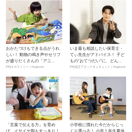
おかたづけもできる点がうれ
いま最も相談したい保育士・
しい！ 動物の鳴き声やセリフ
てぃ先生がアドバイス！ 子ど
が盛りだくさんの「アニ
もの“おてつだい”に、どん...
ア ...
PR(タカラトミー｜Hugkum)
PR(花王アタックキュキュット｜Hugkum)
「言葉で伝える力」を育め
小学校に慣れた今だからじっ
ば、イヤイヤ期もすっきり！
くり選べる！ 小学１年生夏休