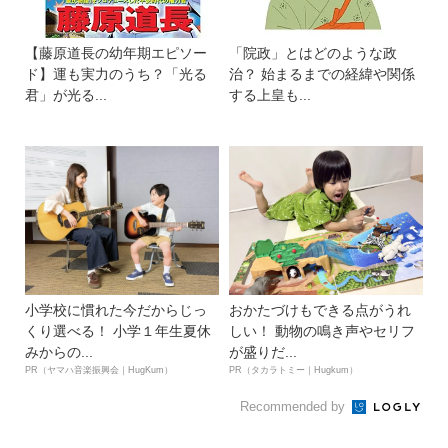
【藤原道長の幼年期エピソー
「院政」とはどのような政
ド】運も実力のうち？「光る
治？ 始まるまでの経緯や関係
君」が光る...
する上皇も...
小学校に慣れた今だからじっ
おかたづけもできる点がうれ
くり選べる！ 小学１年生夏休
しい！ 動物の鳴き声やセリフ
みからの...
が盛りだ...
PR（ヤマハ音楽振興会｜HugKum）
PR（タカラトミー｜Hugkum）
Recommended by