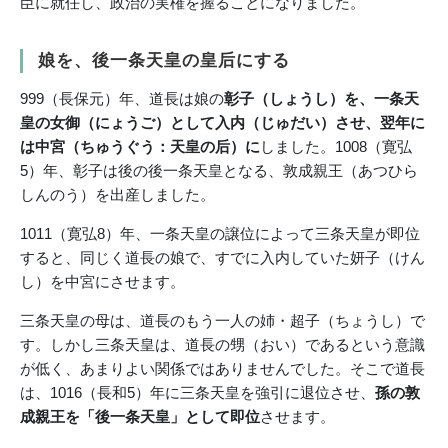
臣に就任し、政治の実権を握ることになりました。
娘を、後一条天皇の皇后にする
999（長保元）年、道長は娘の
彰子（しょうし）を、一条天
皇の女御（にょうご）として入内（じゅだい）させ、翌年に
は中宮（ちゅうぐう：天皇の后）に
しました。1008（寛弘
5）年、彰子は後の後一条天皇となる、敦成親王（あつひら
しんのう）を出産しました。
1011（寛弘8）年、一条天皇の譲位によって三条天皇が即位
すると、同じく道長の娘で、すでに入内していた妍子（けん
し）を中宮にさせます。
三条天皇の母は、道長のもう一人の姉・超子（ちょうし）で
す。しかし三条天皇は、道長の甥（おい）であるという意識
が低く、あまりよい関係ではありませんでした。そこで道長
は、1016（長和5）年に三条天皇を強引に退位させ、
孫の敦
成親王を「後一条天皇」として即位
させます。