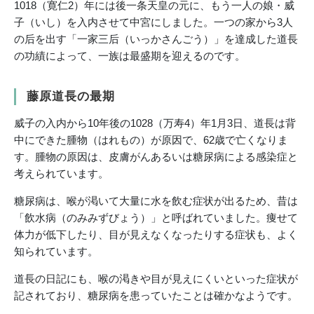
1018（寛仁2）年には後一条天皇の元に、もう一人の娘・威
子（いし）を入内させて中宮にしました。一つの家から3人
の后を出す「一家三后（いっかさんごう）」を達成した道長
の功績によって、一族は最盛期を迎えるのです。
藤原道長の最期
威子の入内から10年後の1028（万寿4）年1月3日、道長は背
中にできた腫物（はれもの）が原因で、62歳で亡くなりま
す。腫物の原因は、皮膚がんあるいは糖尿病による感染症と
考えられています。
糖尿病は、喉が渇いて大量に水を飲む症状が出るため、昔は
「飲水病（のみみずびょう）」と呼ばれていました。痩せて
体力が低下したり、目が見えなくなったりする症状も、よく
知られています。
道長の日記にも、喉の渇きや目が見えにくいといった症状が
記されており、糖尿病を患っていたことは確かなようです。