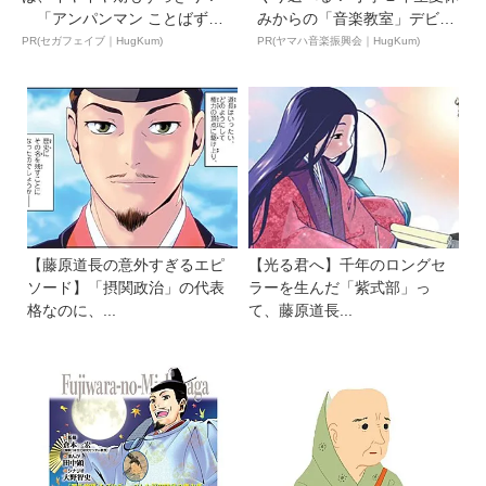
「アンパンマン ことばずか
みからの「音楽教室」デビ
ん...
ュ...
PR(セガフェイブ｜HugKum)
PR(ヤマハ音楽振興会｜HugKum)
【藤原道長の意外すぎるエピ
【光る君へ】千年のロングセ
ソード】「摂関政治」の代表
ラーを生んだ「紫式部」っ
格なのに、...
て、藤原道長...