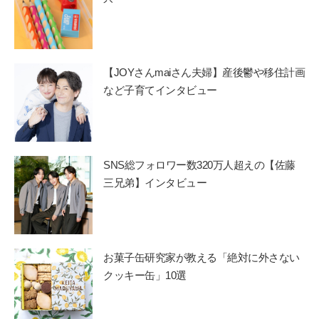
【JOYさんmaiさん夫婦】産後鬱や移住計画
など子育てインタビュー
SNS総フォロワー数320万人超えの【佐藤
三兄弟】インタビュー
お菓子缶研究家が教える「絶対に外さない
クッキー缶」10選