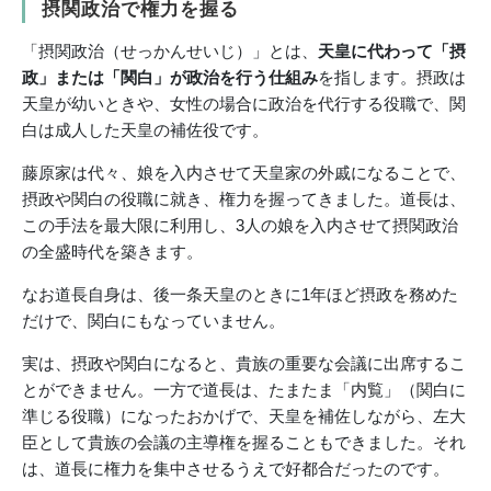
摂関政治で権力を握る
「摂関政治（せっかんせいじ）」とは、
天皇に代わって「摂
政」または「関白」が政治を行う仕組み
を指します。摂政は
天皇が幼いときや、女性の場合に政治を代行する役職で、関
白は成人した天皇の補佐役です。
藤原家は代々、娘を入内させて天皇家の外戚になることで、
摂政や関白の役職に就き、権力を握ってきました。道長は、
この手法を最大限に利用し、3人の娘を入内させて摂関政治
の全盛時代を築きます。
なお道長自身は、後一条天皇のときに1年ほど摂政を務めた
だけで、関白にもなっていません。
実は、摂政や関白になると、貴族の重要な会議に出席するこ
とができません。一方で道長は、たまたま「内覧」（関白に
準じる役職）になったおかげで、天皇を補佐しながら、左大
臣として貴族の会議の主導権を握ることもできました。それ
は、道長に権力を集中させるうえで好都合だったのです。