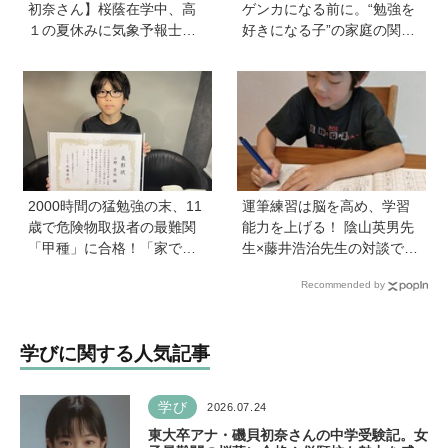
初奈さん】桜蔭在学中、高
ゲンカになる前に。“勉強を
１の夏休みに気象予報士試
好きになる子”の家庭の関わ
験に合格！現在も東大大学
り方とは《教育の専門家・
院で「学ぶ楽しさ」をずっ
永島瑠美先生に訊く》
と持ち続ける秘訣とは。親
も「楽しい」をバックアッ
プする方法も
2000時間の猛勉強の末、11
運筆練習は脳を高め、学習
歳で危険物取扱者の最難関
能力を上げる！ 陰山英男先
「甲種」に合格！「家で両
生×藤井浩治先生の対談でわ
親が勉強する姿を見て、僕
かった驚きの事実。『1年生
Recommended by
もやらなきゃと思った」
のかん字運筆ドリル』は字
形も覚えられる
学びに関する人気記事
学び
2026.07.24
東大卒アナ・磯貝初奈さんの中学受験記。女