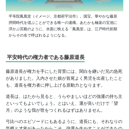
平等院鳳凰堂（イメージ、京都府宇治市）。国宝。華やかな藤原
摂関時代を偲ぶことができる唯一の遺構。あたかも極楽の宝池に
浮かぶ宮殿のように、水面に映える「鳳凰堂」は、江戸時代初期
からその名で呼ばれるようになる。
平安時代の権力者である藤原道長
藤原道長が権力を手にした背景には、関白を継いだ兄の急死
がありました。入内させた娘が首尾よく男児を出産したこと
も、道長を権力者に押し上げる原動力となります。
道長は、はたから見ると、うらやましいほどの強運の持ち主
といってもよいでしょう。とはいえ、運が良いだけで「望
月」のような我が世をつくれるはずはありません。
弓比べのエピソードにもあるように、道長にも、それなりの
気概と才覚があったからこそ、強運を生かすことができたの