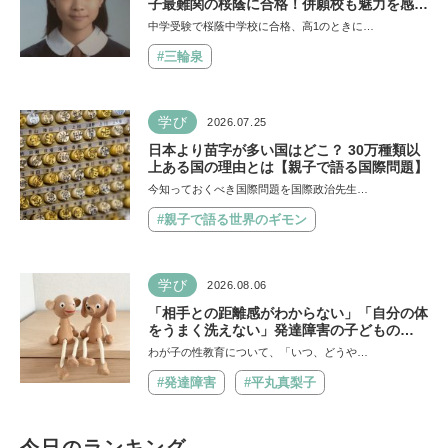
子最難関の桜蔭に合格！併願校も魅力を感じ
た渋渋に。母親の声かけは「睡眠が何より大
中学受験で桜蔭中学校に合格、高1のときに…
事」「勉強イヤならしなくていいよ」
#三輪泉
学び
2026.07.25
日本より苗字が多い国はどこ？ 30万種類以
上ある国の理由とは【親子で語る国際問題】
今知っておくべき国際問題を国際政治先生…
#親子で語る世界のギモン
学び
2026.08.06
「相手との距離感がわからない」「自分の体
をうまく洗えない」発達障害の子どもの
「性」に関する困りごと・性教育のポイント
わが子の性教育について、「いつ、どうや…
は？【『発達障害の子の性のルール』著者に
聞いた】
#発達障害
#平丸真梨子
今日のランキング