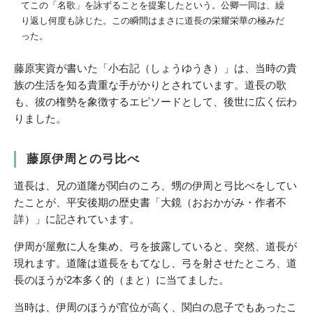
てこの「名歌」を詠ずることを提案したという。公卿一同は、繰
り返し何度も詠じた。この瞬間はまさに道長の栄耀栄華の極みだ
った。
藤原実資が書いた「小右記（しょうゆうき）」は、当時の貴
族の生活を知る貴重な手がかりとされています。道長の歌
も、彼の権勢を象徴するエピソードとして、後世に広く伝わ
りました。
藤原伊周との弓比べ
道長は、兄の道隆が関白のころ、甥の伊周と弓比べをしてい
たことが、平安後期の歴史書「大鏡（おおかがみ・作者不
詳）」に記されています。
伊周が屋敷に人を集め、弓を披露していると、突然、道長が
現れます。道隆は道長をもてなし、弓を射させたところ、道
長のほうが2本多く的（まと）に当てました。
当時は、伊周のほうが官位が高く、関白の息子でもあったこ