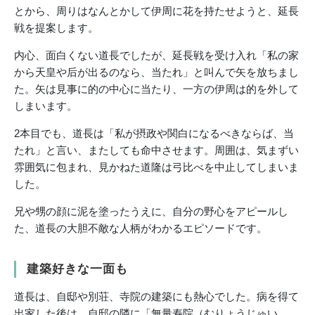
とから、周りはなんとかして伊周に花を持たせようと、延長
戦を提案します。
内心、面白くない道長でしたが、延長戦を受け入れ「私の家
から天皇や后が出るのなら、当たれ」と叫んで矢を放ちまし
た。矢は見事に的の中心に当たり、一方の伊周は的を外して
しまいます。
2本目でも、道長は「私が摂政や関白になるべきならば、当
たれ」と言い、またしても命中させます。周囲は、気まずい
雰囲気に包まれ、見かねた道隆は弓比べを中止してしまいま
した。
兄や甥の顔に泥を塗ったうえに、自分の野心をアピールし
た、道長の大胆不敵な人柄がわかるエピソードです。
建築好きな一面も
道長は、自邸や別荘、寺院の建築にも熱心でした。病を得て
出家した後は、自邸の隣に「無量寿院（むりょうじゅい