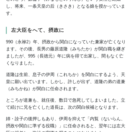
し、将来、一条天皇の后（きさき）となる娘を授かっていま
す。
左大臣をへて、摂政に
990（永禄2）年、摂政から関白になっていた兼家が亡くなり
ます。その後、長男の藤原道隆（みちたか）が関白職を継ぎ
ましたが、995（長徳元）年に病を得て出家し、間もなく亡
くなりました。
道隆は生前、息子の伊周（これちか）を関白にするよう、天
皇に願い出ています。しかし、許しが出ず、道隆の弟の道兼
（みちかね）が関白に任命されます。
ところが道兼も、就任後、数日で急死してしまいました。立
て続けに兄を亡くした道長は、次の関白候補となります。
姉・詮子の後押しもあり、伊周を抑えて「内覧（ないらん、
摂政や関白に準ずる役職）」に任命されると、翌年には左大