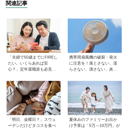
関連記事
「夫婦で50歳までにFIREし
携帯用扇風機の破裂・発火
たい。いくらあれば安
に注意を！落とさない、濡
心？」定年退職派も必見！
らさない、潰さない、炎天
老後資金の“見積もり方”をプ
下に放置しない！
ロが解説【連載第13回】
「明日、金曜日？」スウェ
夏休みのファミリーお出か
ーデンだけどタコスを食べ
け予算は「5万～10万円」が