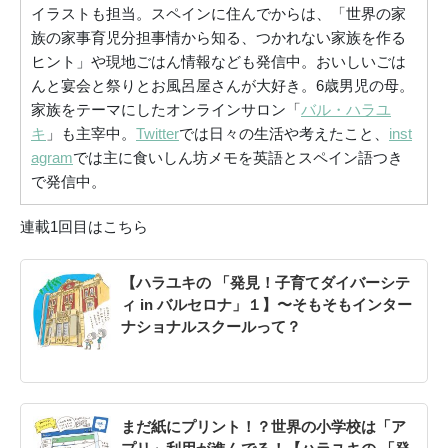
イラストも担当。スペインに住んでからは、「世界の家
族の家事育児分担事情から知る、つかれない家族を作る
ヒント」や現地ごはん情報なども発信中。おいしいごは
んと宴会と祭りとお風呂屋さんが大好き。6歳男児の母。
家族をテーマにしたオンラインサロン「
バル・ハラユ
キ
」も主宰中。
Twitter
では日々の生活や考えたこと、
inst
agram
では主に食いしん坊メモを英語とスペイン語つき
で発信中。
連載1回目はこちら
【ハラユキの 「発見！子育てダイバーシテ
ィ in バルセロナ」１】〜そもそもインター
ナショナルスクールって？
まだ紙にプリント！？世界の小学校は「ア