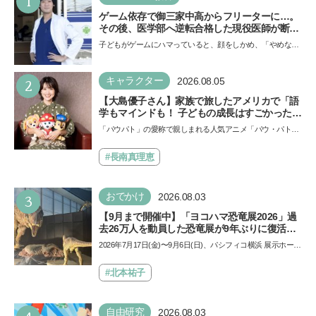
1
ゲーム依存で御三家中高からフリーターに…。
その後、医学部へ逆転合格した現役医師が断言
「ゲームの経験が受験勉強に役立った」そう考
子どもがゲームにハマっていると、顔をしかめ、「やめなさ
える背景とは
い！」という親御さんは多いでしょう。中学受験を控えて
い…
2
キャラクター
2026.08.05
【大島優子さん】家族で旅したアメリカで「語
学もマインドも！ 子どもの成長はすごかった」
声優をつとめた映画『パウ・パトロール ザ・ダ
「パウパト」の愛称で親しまれる人気アニメ「パウ・パトロ
イノ・ムービー』ではあきらめなければ何でも
ール」の劇場版シリーズ第3弾、映画『パウ・パトロール
できると子どもに知ってほしい
ザ…
#長南真理恵
3
おでかけ
2026.08.03
【9月まで開催中】「ヨコハマ恐竜展2026」過
去26万人を動員した恐竜展が9年ぶりに復活！
夏休みのおでかけで楽しむポイントを完全ガイ
2026年7月17日(金)〜9月6日(日)、パシフィコ横浜 展示ホール
ド
Aにて「ヨコハマ恐竜展2026〜恐竜の食卓大図鑑〜」が開
催…
#北本祐子
自由研究
2026.08.03