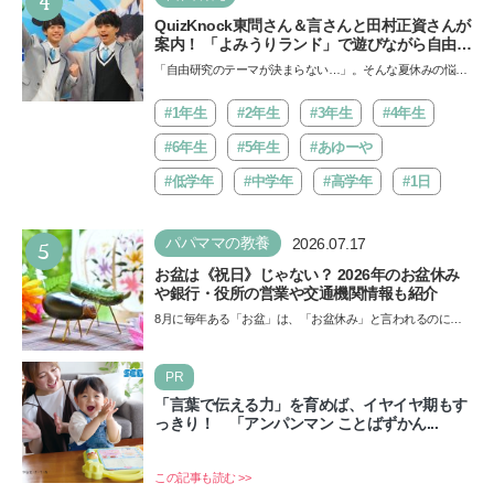
4
QuizKnock東問さん＆言さんと田村正資さんが
案内！ 「よみうりランド」で遊びながら自由研
究が進む期間限定イベントが開催
「自由研究のテーマが決まらない…」。そんな夏休みの悩み
にヒントをくれるイベントが、よみうりランド「グッジョ
バ!!…
#1年生
#2年生
#3年生
#4年生
#6年生
#5年生
#あゆーや
#低学年
#中学年
#高学年
#1日
5
パパママの教養
2026.07.17
お盆は《祝日》じゃない？ 2026年のお盆休み
や銀行・役所の営業や交通機関情報も紹介
8月に毎年ある「お盆」は、「お盆休み」と言われるのに祝
日ではないのでしょうか？ 当記事では、まずは2026年のお
盆…
PR
「言葉で伝える力」を育めば、イヤイヤ期もす
っきり！ 「アンパンマン ことばずかん...
この記事も読む >>