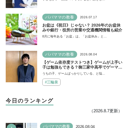
た」そう考える背景とは
パパママの教養
2026.07.17
お盆は《祝日》じゃない？ 2026年のお盆休
みや銀行・役所の営業や交通機関情報も紹介
8月に毎年ある「お盆」は、「お盆休み」と…
パパママの教養
2026.08.04
【ゲーム依存度テストつき】ゲームが上手い
子は勉強もできる？御三家中高卒でゲーマー
の医師・阿部智史さんが教えるゲームしなが
うちの子、ゲームばっかりしている、と悩…
ら受験で勝つためのメソッド
#三輪泉
今日のランキング
（2026.8.7更新）
パパママの教養
2026.08.04