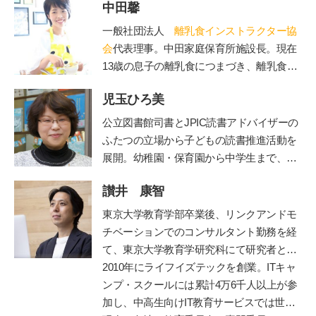
中田馨
一般社団法人
離乳食インストラクター協
会
代表理事。中田家庭保育所施設長。現在
13歳の息子の離乳食につまづき、離乳食を
学び始める。「赤ちゃんもママも50点を目
児玉ひろ美
標」をモットーに、20年の保育士としての
経験を生かしながら赤ちゃんとママに寄り
公立図書館司書とJPIC読書アドバイザーの
添う、和食を大切にした「和の離乳食」を
ふたつの立場から子どもの読書推進活動を
伝えている。保育、講演、執筆などの分野
展開。幼稚園・保育園から中学生まで、お
で活動中。自身が開催する離乳食インスト
話し会やブックトークの実践とともに、成
ラクター協会2級・1級・養成講座はこれま
讃井 康智
人への講座や講演を行う。近年は大学にて
で2500人が受講。
児童文化財としての絵本の魅力を学生に伝
東京大学教育学部卒業後、リンクアンドモ
えている。
鎌倉女子大学短期大学部非常勤
チベーションでのコンサルタント勤務を経
講師など、幅広く活躍。著書に『0～5歳
て、東京大学教育学研究科にて研究者とし
子どもを育てる「読み聞かせ」実践ガイ
て博士課程まで在籍。専門は教育政策・学
2010年にライフイズテックを創業。ITキャ
ド』『子どもを育てる0歳・1歳・2歳児に
習科学。学習科学の世界的権威、故三宅な
ンプ・スクールには累計4万6千人以上が参
ぴったりの絵本』（共に小学館）がある。
ほみ東大名誉教授に師事し、全国の学校や
加し、中高生向けIT教育サービスでは世界