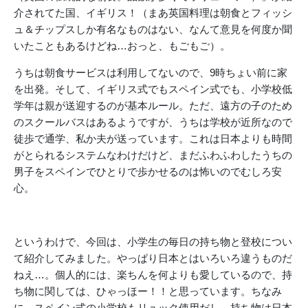
介されてた国、イギリス！（まあ英国料理は朝食とフィッシ
ュ＆チップスしか有名なものはない、なんて意見を何度か聞
いたこともあるけどね…おっと、もごもご）。
うちは朝食サービスは利用してないので、9時ちょい前に家
を出発。そして、イギリス式でもスペイン式でも、小学校低
学年は親が送迎するのが基本ルール。ただ、遠方の子のため
のスクールバスはあるようですが、うちは学校が近所なので
徒歩で通学、私か夫が送っています。これは日本よりも時間
がとられるシステムなわけだけど、まだふわふわしたうちの
男子をスペインでひとりで歩かせるのは怖いのでむしろ安
心。
というわけで、今回は、小学生の毎日の持ち物と登校につい
て紹介してみました。やっぱり日本とはいろいろ違うものだ
ねえ…。個人的には、楽ちんを何よりも愛しているので、持
ち物に関しては、ひゃっほー！！と思っています。ちなみ
に、スペイン式の小学校もリュック使用だし、持ち物は日本