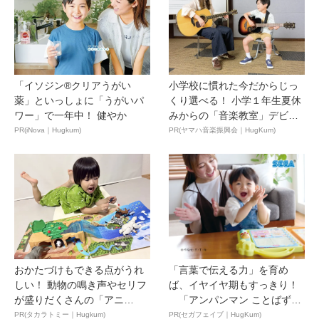
「イソジン®クリアうがい
小学校に慣れた今だからじっ
薬」といっしょに「うがいパ
くり選べる！ 小学１年生夏休
ワー」で一年中！ 健やか
みからの「音楽教室」デビ
ュ...
PR(iNova｜Hugkum)
PR(ヤマハ音楽振興会｜HugKum)
おかたづけもできる点がうれ
「言葉で伝える力」を育め
しい！ 動物の鳴き声やセリフ
ば、イヤイヤ期もすっきり！
が盛りだくさんの「アニ
「アンパンマン ことばずか
ア ...
ん...
PR(タカラトミー｜Hugkum)
PR(セガフェイブ｜HugKum)