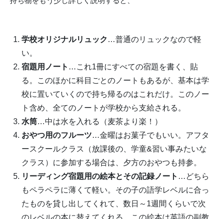
持ち物をもう少し詳しく説明すると、
学校オリジナルリュック
…普通のリュックなので軽
い。
宿題用ノート
…これ1冊にすべての宿題を書く、貼
る。このほかに科目ごとのノートもあるが、基本は学
校に置いていくので持ち帰るのはこれだけ。このノー
ト含め、全てのノートが学校から支給される。
水筒
…中は水を入れる（麦茶より楽！）
おやつ用のフルーツ
…金曜はお菓子でもいい。アフタ
ースクールクラス（放課後の、学童&習い事みたいな
クラス）に参加する場合は、夕方のおやつも持参。
リーディング宿題用の絵本とその記録ノート
…どちら
もペラペラに薄くて軽い。その子の語学レベルに合っ
たものを貸し出してくれて、数日～1週間くらいで次
のレベルの本に替えてくれる。この絵本は英語の副教