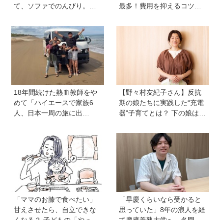
て、ソファでのんびり。小
最多！費用を抑えるコツ
さな楽しみを待つ週末時間
は？保護者1,217人に調査
【北欧パパと日本で子育てv
【HugKum総研】
ol.23】
18年間続けた熱血教師をや
【野々村友紀子さん】反抗
めて「ハイエースで家族6
期の娘たちに実践した“充電
人、日本一周の旅に出
器”子育てとは？ 下の娘は小
る！」…我が子の不登校を
4のときに「今日から反抗期
きっかけに、新たな一歩を
入りまーす」と宣言！
踏み出した教師夫妻の決断
「ママのお膝で食べたい」
「早慶くらいなら受かると
甘えさせたら、自立できな
思っていた」8年の浪人を経