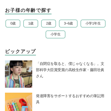
お子様の年齢で探す
0歳
1歳
2歳
3~6歳
小学1年生
小学生
ピックアップ
「自閉症を取ると、僕じゃなくなる」。文
部科学大臣賞受賞の高校生作家・藤田壮眞
さん
発達障害をサポートするおすすめの筆記用
具