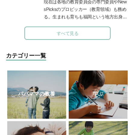
保育園での協調的・創造的な学びづくりを
2位まで成長。ディズニーとコラボした
現在は各地の教育委員会の専門委員やNew
支援。
「テクノロジア魔法学校」や学校向け教材
sPicksのプロピッカー（教育領域）も務め
「ライフイズテックレッスン」などオンラ
る。生まれも育ちも福岡という地方出身者
イン教材も提供。
として、首都圏と地方の「可能性の認識
差」を埋めるべく全国を奔走中。
https://life-
すべて見る
is-tech.com/
カテゴリー一覧
パパママの教養
学ぶ