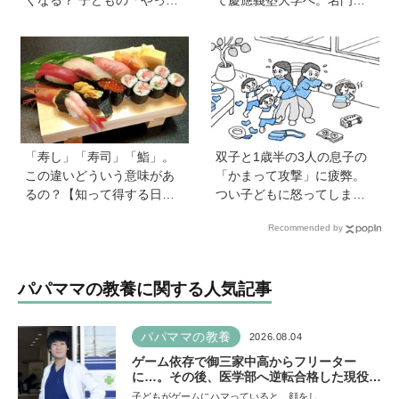
くなる？ 子どもの「やっ
て慶應義塾大学へ。名門・
て」に向き合うときの小さ
巣鴨高校を高3で退学…中学
な姿勢《モンテッソーリ教
受験の反動からゲーム依存
師の子育てエッセイ》vol.7
症に。成績急降下から“いい
大学に入る”までの道のり
【慶應生よしださん｜前
編】
「寿し」「寿司」「鮨」。
双子と1歳半の3人の息子の
この違いどういう意味があ
「かまって攻撃」に疲弊。
るの？【知って得する日本
つい子どもに怒ってしまい
語ウンチク塾】
自己嫌悪の日々です【愛子
Recommended by
先生の子育てお悩み相談
室】
パパママの教養に関する人気記事
パパママの教養
2026.08.04
ゲーム依存で御三家中高からフリーター
に…。その後、医学部へ逆転合格した現役医
師が断言「ゲームの経験が受験勉強に役立っ
子どもがゲームにハマっていると、顔をし…