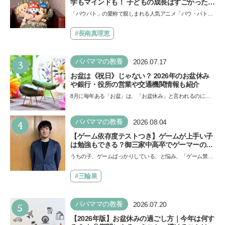
学もマインドも！ 子どもの成長はすごかった」
声優をつとめた映画『パウ・パトロール ザ・ダ
「パウパト」の愛称で親しまれる人気アニメ「パウ・パトロ
イノ・ムービー』ではあきらめなければ何でも
ール」の劇場版シリーズ第3弾、映画『パウ・パトロール
できると子どもに知ってほしい
ザ…
#長南真理恵
3
パパママの教養
2026.07.17
お盆は《祝日》じゃない？ 2026年のお盆休み
や銀行・役所の営業や交通機関情報も紹介
8月に毎年ある「お盆」は、「お盆休み」と言われるのに祝
日ではないのでしょうか？ 当記事では、まずは2026年のお
盆…
4
パパママの教養
2026.08.04
【ゲーム依存度テストつき】ゲームが上手い子
は勉強もできる？御三家中高卒でゲーマーの医
師・阿部智史さんが教えるゲームしながら受験
うちの子、ゲームばっかりしている、と悩み、「ゲーム禁
で勝つためのメソッド
止」を宣言し、子どもとトラブルになる家庭は多いもの。で
も…
#三輪泉
5
パパママの教養
2026.07.20
【2026年版】お盆休みの過ごし方｜今年は何す