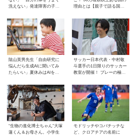
洗えない」発達障害の子ど
理由とは【親子で語る国際
もの「性」に関する困りご
問題】
と・性教育のポイントは？
【『発達障害の子の性のル
ール』著者に聞いた】
隂山英男先生「自由研究に
サッカー日本代表・中村敬
悩んだら生成AIに聞いてみ
斗選手の1日限りのサッカー
たらいい」夏休みはAIを活
教室が開催！ プレーの極意
用して主体的に楽しんで、
から子ども時代の話まで…
今しかできないことをして
学びと笑顔あふれる大盛況
ほしい
イベントを詳しくレポ
“生物の進化博士ちゃん”大塚
モドリッチやコバチッチな
蓮くん＆お母さん。小学生
ど、クロアチアの名前に