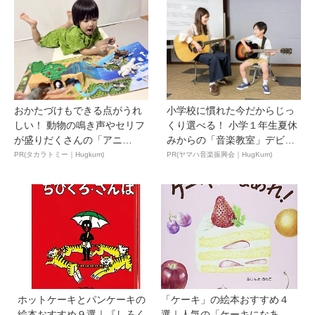
おかたづけもできる点がうれ
小学校に慣れた今だからじっ
しい！ 動物の鳴き声やセリフ
くり選べる！ 小学１年生夏休
が盛りだくさんの「アニ
みからの「音楽教室」デビ
ア ...
ュ...
PR(タカラトミー｜Hugkum)
PR(ヤマハ音楽振興会｜HugKum)
ホットケーキとパンケーキの
「ケーキ」の絵本おすすめ４
絵本おすすめ９選｜『しろく
選｜人気の「ケーキになあ