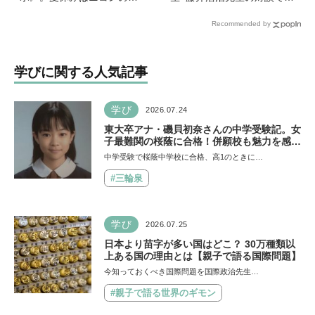
別展示「ミクロの世界 」
かった驚きの事実。『1年生
Recommended by
へ！【高校生以下無料】
のかん字運筆ドリル』は字
形も覚えられる
学びに関する人気記事
学び
2026.07.24
東大卒アナ・磯貝初奈さんの中学受験記。女
子最難関の桜蔭に合格！併願校も魅力を感じ
た渋渋に。母親の声かけは「睡眠が何より大
中学受験で桜蔭中学校に合格、高1のときに…
事」「勉強イヤならしなくていいよ」
#三輪泉
学び
2026.07.25
日本より苗字が多い国はどこ？ 30万種類以
上ある国の理由とは【親子で語る国際問題】
今知っておくべき国際問題を国際政治先生…
#親子で語る世界のギモン