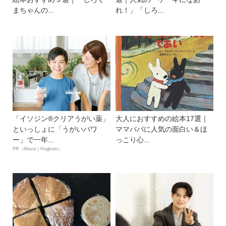
まちゃんの...
れ！」「しろ...
「イソジン®クリアうがい薬」
大人におすすめの絵本17選｜
といっしょに「うがいパワ
ママパパに人気の面白い＆ほ
ー」で一年...
っこり心...
PR（iNova｜Hugkum）