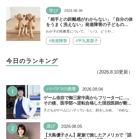
学び
2026.08.06
「相手との距離感がわからない」「自分の体
をうまく洗えない」発達障害の子どもの
「性」に関する困りごと・性教育のポイント
わが子の性教育について、「いつ、どうや…
は？【『発達障害の子の性のルール』著者に
聞いた】
#発達障害
#平丸真梨子
今日のランキング
（2026.8.10更新）
1
パパママの教養
2026.08.04
ゲーム依存で御三家中高からフリーターに…。
その後、医学部へ逆転合格した現役医師が断言
「ゲームの経験が受験勉強に役立った」そう考
子どもがゲームにハマっていると、顔をしかめ、「やめなさ
える背景とは
い！」という親御さんは多いでしょう。中学受験を控えて
い…
2
遊び
2026.08.05
【大島優子さん】家族で旅したアメリカで「語