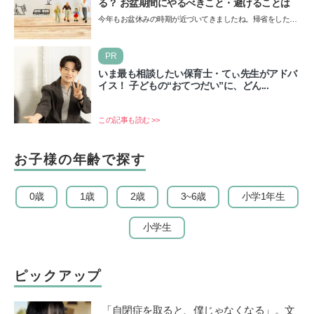
る？ お盆期間にやるべきこと・避けることは
今年もお盆休みの時期が近づいてきましたね。帰省をした
り、旅行に行ったり……さまざまな過ごし方が想定されます
が、…
PR
いま最も相談したい保育士・てぃ先生がアドバ
イス！ 子どもの“おてつだい”に、どん...
この記事も読む >>
お子様の年齢で探す
0歳
1歳
2歳
3~6歳
小学1年生
小学生
ピックアップ
「自閉症を取ると、僕じゃなくなる」。文