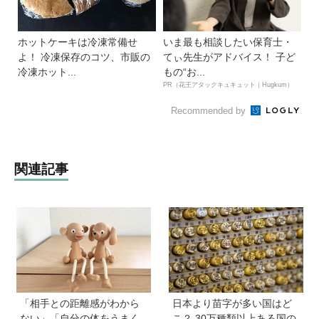
ホットケーキは冷凍常備せ
いま最も相談したい保育士・
よ！ 冷凍保存のコツ、市販の
てぃ先生がアドバイス！ 子ど
冷凍ホット...
もの“お...
PR（花王アタックキュキュット｜Hugkum）
Recommended by
関連記事
「相手との距離感がわから
日本より苗字が多い国はど
ない」「自分の体をうまく
こ？ 30万種類以上ある国の