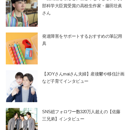
部科学大臣賞受賞の高校生作家・藤田壮眞
さん
発達障害をサポートするおすすめの筆記用
具
【JOYさんmaiさん夫婦】産後鬱や移住計画
など子育てインタビュー
SNS総フォロワー数320万人超えの【佐藤
三兄弟】インタビュー