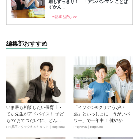
期もすっきり！ 「アンパンマン ことば
ずかん...
この記事も読む >>
編集部おすすめ
いま最も相談したい保育士・
「イソジン®クリアうがい
てぃ先生がアドバイス！ 子ど
薬」といっしょに「うがいパ
もの“おてつだい”に、どん...
ワー」で一年中！ 健やか
PR(花王アタックキュキュット｜Hugkum)
PR(iNova｜Hugkum)