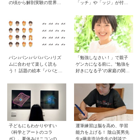
の頃から解剖実験の世界に
「ッチ」や「ッジ」が付く
入り、現代において恐竜に
のはなぜ？【親子で語る国
近いワニを研究。「興味の
際問題】
種まきはエンタメから」
パン♪パン♪パパ♪パン♪リズ
「勉強しなさい！」で親子
ムに合わせて楽しく読も
ゲンカになる前に。“勉強を
う！ 話題の絵本『パパとパ
好きになる子”の家庭の関わ
ン』を作った、ご夫婦ユニ
り方とは《教育の専門家・
ット・サニーブックスさん
永島瑠美先生に訊く》
に聞く子育てと絵本づくり
のお話
子どもにもわかりやすい
運筆練習は脳を高め、学習
《科学とアートのコラ
能力を上げる！ 陰山英男先
ボ》。夏休みはニコンの特
生×藤井浩治先生の対談でわ