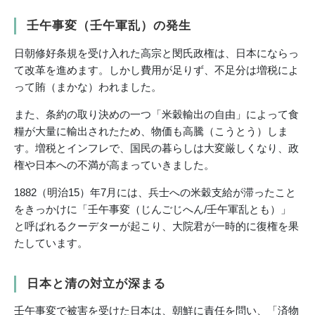
壬午事変（壬午軍乱）の発生
日朝修好条規を受け入れた高宗と閔氏政権は、日本にならっ
て改革を進めます。しかし費用が足りず、不足分は増税によ
って賄（まかな）われました。
また、条約の取り決めの一つ「米穀輸出の自由」によって食
糧が大量に輸出されたため、物価も高騰（こうとう）しま
す。増税とインフレで、国民の暮らしは大変厳しくなり、政
権や日本への不満が高まっていきました。
1882（明治15）年7月には、兵士への米穀支給が滞ったこと
をきっかけに「壬午事変（じんごじへん/壬午軍乱とも）」
と呼ばれるクーデターが起こり、大院君が一時的に復権を果
たしています。
日本と清の対立が深まる
壬午事変で被害を受けた日本は、朝鮮に責任を問い、「済物