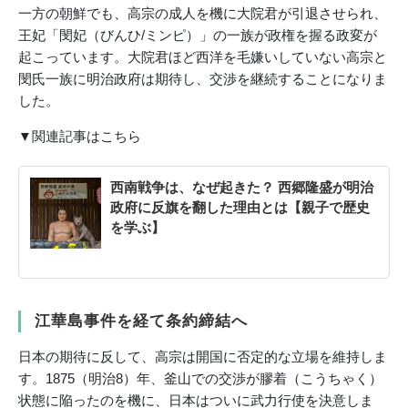
一方の朝鮮でも、高宗の成人を機に大院君が引退させられ、
王妃「閔妃（びんひ/ミンピ）」の一族が政権を握る政変が
起こっています。大院君ほど西洋を毛嫌いしていない高宗と
閔氏一族に明治政府は期待し、交渉を継続することになりま
した。
▼関連記事はこちら
西南戦争は、なぜ起きた？ 西郷隆盛が明治
政府に反旗を翻した理由とは【親子で歴史
を学ぶ】
江華島事件を経て条約締結へ
日本の期待に反して、高宗は開国に否定的な立場を維持しま
す。1875（明治8）年、釜山での交渉が膠着（こうちゃく）
状態に陥ったのを機に、日本はついに武力行使を決意しま