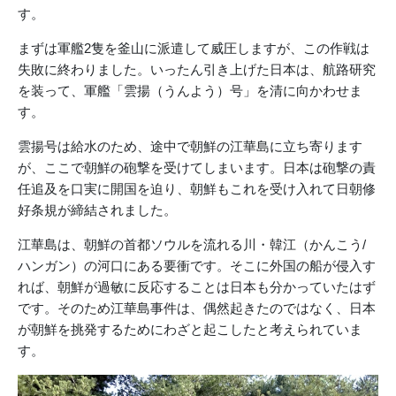
す。
まずは軍艦2隻を釜山に派遣して威圧しますが、この作戦は
失敗に終わりました。いったん引き上げた日本は、航路研究
を装って、軍艦「雲揚（うんよう）号」を清に向かわせま
す。
雲揚号は給水のため、途中で朝鮮の江華島に立ち寄ります
が、ここで朝鮮の砲撃を受けてしまいます。日本は砲撃の責
任追及を口実に開国を迫り、朝鮮もこれを受け入れて日朝修
好条規が締結されました。
江華島は、朝鮮の首都ソウルを流れる川・韓江（かんこう/
ハンガン）の河口にある要衝です。そこに外国の船が侵入す
れば、朝鮮が過敏に反応することは日本も分かっていたはず
です。そのため江華島事件は、偶然起きたのではなく、日本
が朝鮮を挑発するためにわざと起こしたと考えられていま
す。