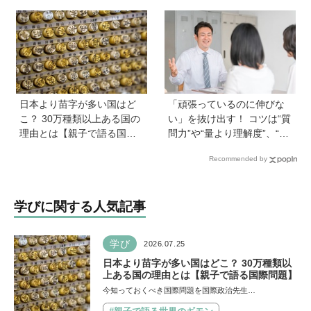
ット・サニーブックスさん
める「ことたね」の魅力と
に聞く子育てと絵本づくり
は
のお話
日本より苗字が多い国はど
「頑張っているのに伸びな
こ？ 30万種類以上ある国の
い」を抜け出す！ コツは“質
理由とは【親子で語る国際
問力”や“量より理解度”、“面
問題】
談は作戦会議”など。中学受
Recommended by
験の専門家に聞く、伸びる
学び方と親のサポート術
学びに関する人気記事
学び
2026.07.25
日本より苗字が多い国はどこ？ 30万種類以
上ある国の理由とは【親子で語る国際問題】
今知っておくべき国際問題を国際政治先生…