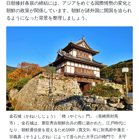
日朝修好条規の締結には、アジアをめぐる国際情勢の変化と
朝鮮の政策が関係しています。朝鮮が諸外国に開国を迫られ
るようになった背景を整理しましょう。
金石城（かねいしじょう）「櫓（やぐら）門」（長崎県対馬
市）。金石城は、豊臣秀吉朝鮮出兵の際に築かれた。江戸時代に
なり、朝鮮通信使を迎えるため1669（寛文9）年に対馬府中藩主・
宗義真（そうよしざね）によって造られた大手口の櫓門で、天守