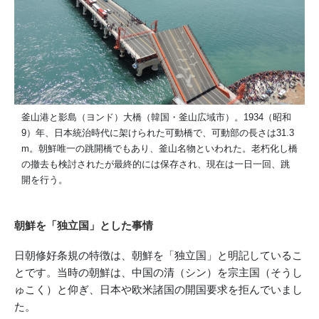
釜山港と影島（ヨンド）大橋（韓国・釜山広域市）。1934（昭和
9）年、日本統治時代に架けられた可動橋で、可動部の長さは31.3
m。朝鮮唯一の跳開橋でもあり、釜山名物といわれた。老朽化し橋
の撤去も検討されたが最終的には保存され、現在は一日一回、跳
開を行う。
朝鮮を「独立国」とした事情
日朝修好条規の特徴は、朝鮮を「独立国」と明記しているこ
とです。当時の朝鮮は、中国の清（シン）を宗主国（そうし
ゅこく）と仰ぎ、日本や欧米諸国の開国要求を拒んでいまし
た。