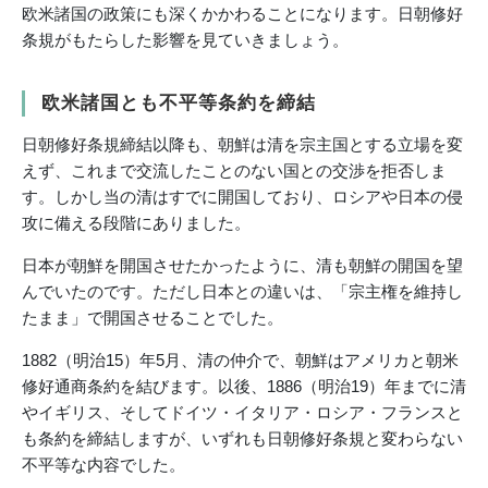
欧米諸国の政策にも深くかかわることになります。日朝修好
条規がもたらした影響を見ていきましょう。
欧米諸国とも不平等条約を締結
日朝修好条規締結以降も、朝鮮は清を宗主国とする立場を変
えず、これまで交流したことのない国との交渉を拒否しま
す。しかし当の清はすでに開国しており、ロシアや日本の侵
攻に備える段階にありました。
日本が朝鮮を開国させたかったように、清も朝鮮の開国を望
んでいたのです。ただし日本との違いは、「宗主権を維持し
たまま」で開国させることでした。
1882（明治15）年5月、清の仲介で、朝鮮はアメリカと朝米
修好通商条約を結びます。以後、1886（明治19）年までに清
やイギリス、そしてドイツ・イタリア・ロシア・フランスと
も条約を締結しますが、いずれも日朝修好条規と変わらない
不平等な内容でした。