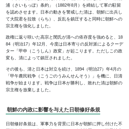
浦（さいもっぽ）条約」（1882年8月）を締結して軍の駐留
を認めさせます。日本の動きを警戒した清は、朝鮮に出兵し
て大院君を拉致（らち）、反乱を鎮圧すると同時に朝鮮への
宗主権を強化しました。
政権に返り咲いた高宗と閔氏が清への依存度を強めると、18
84（明治17）年12月、今度は日本寄りの反対派によるクーデ
ター「甲申（こうしん）政変」が起こります。ただしこの政
変も、清によって鎮圧されました。
その後も、清と日本は対立を続け、1894（明治27）年4月の
「甲午農民戦争（こうごのうみんせんそう）」を機に、日清
戦争が始まります。戦争は日本が勝利し、敗れた清は朝鮮の
宗主権を放棄しました。
朝鮮の内政に影響を与えた日朝修好条規
日朝修好条規は、軍事力を背景に日本が朝鮮に押し付けた不