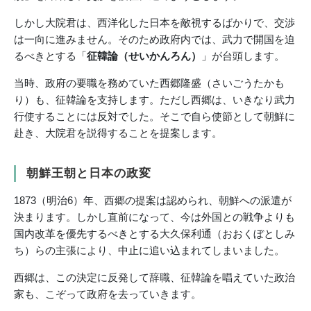
しかし大院君は、西洋化した日本を敵視するばかりで、交渉
は一向に進みません。そのため政府内では、武力で開国を迫
るべきとする「
征韓論（せいかんろん）
」が台頭します。
当時、政府の要職を務めていた西郷隆盛（さいごうたかも
り）も、征韓論を支持します。ただし西郷は、いきなり武力
行使することには反対でした。そこで自ら使節として朝鮮に
赴き、大院君を説得することを提案します。
朝鮮王朝と日本の政変
1873（明治6）年、西郷の提案は認められ、朝鮮への派遣が
決まります。しかし直前になって、今は外国との戦争よりも
国内改革を優先するべきとする大久保利通（おおくぼとしみ
ち）らの主張により、中止に追い込まれてしまいました。
西郷は、この決定に反発して辞職、征韓論を唱えていた政治
家も、こぞって政府を去っていきます。