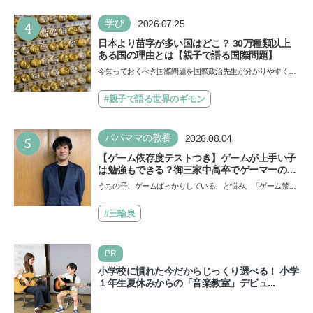
4
学び
2026.07.25
日本より苗字が多い国はどこ？ 30万種類以上
ある国の理由とは【親子で語る国際問題】
今知っておくべき国際問題を国際政治先生が分かりやすく解
説してくれる「親子で語る国際問題」。今回は、苗字の種
類…
#親子で語る世界のギモン
5
パパママの教養
2026.08.04
【ゲーム依存度テストつき】ゲームが上手い子
は勉強もできる？御三家中高卒でゲーマーの医
師・阿部智史さんが教えるゲームしながら受験
うちの子、ゲームばっかりしている、と悩み、「ゲーム禁
で勝つためのメソッド
止」を宣言し、子どもとトラブルになる家庭は多いもの。で
も…
#三輪泉
PR
小学校に慣れた今だからじっくり選べる！ 小学
１年生夏休みからの「音楽教室」デビュ...