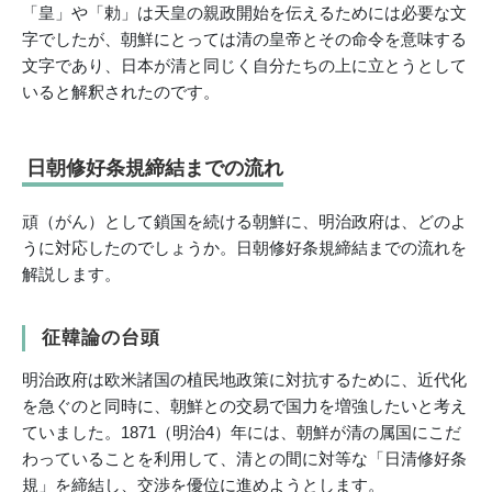
「皇」や「勅」は天皇の親政開始を伝えるためには必要な文
字でしたが、朝鮮にとっては清の皇帝とその命令を意味する
文字であり、日本が清と同じく自分たちの上に立とうとして
いると解釈されたのです。
日朝修好条規締結までの流れ
頑（がん）として鎖国を続ける朝鮮に、明治政府は、どのよ
うに対応したのでしょうか。日朝修好条規締結までの流れを
解説します。
征韓論の台頭
明治政府は欧米諸国の植民地政策に対抗するために、近代化
を急ぐのと同時に、朝鮮との交易で国力を増強したいと考え
ていました。1871（明治4）年には、朝鮮が清の属国にこだ
わっていることを利用して、清との間に対等な「日清修好条
規」を締結し、交渉を優位に進めようとします。