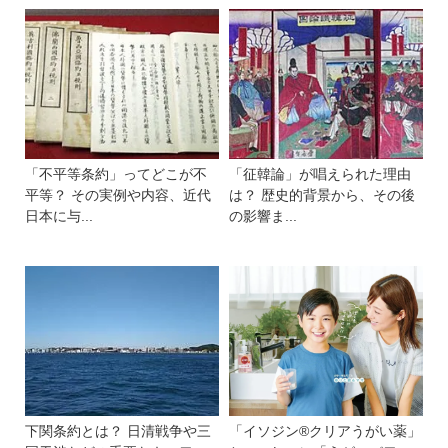
「不平等条約」ってどこが不
「征韓論」が唱えられた理由
平等？ その実例や内容、近代
は？ 歴史的背景から、その後
日本に与...
の影響ま...
下関条約とは？ 日清戦争や三
「イソジン®クリアうがい薬」