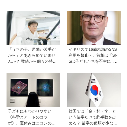
「うちの子、運動が苦手だ
イギリスで16歳未満のSNS
から」とあきらめていませ
利用を禁止へ。首相は「SN
んか？ 数値から個々の特性
Sは子どもたちを不幸にして
を分析して得意を伸ばす
いる」【親子で語る国際問
「アローズジム」に教わ
題】
る、子どもの運動能力の鍛
え方
子どもにもわかりやすい
韓国では「金・朴・李」と
《科学とアートのコラ
いう苗字だけで約半数を占
ボ》。夏休みはニコンの特
める？ 苗字の種類が少ない