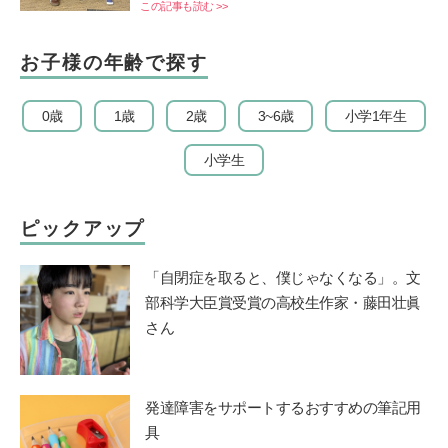
この記事も読む >>
お子様の年齢で探す
0歳
1歳
2歳
3~6歳
小学1年生
小学生
ピックアップ
「自閉症を取ると、僕じゃなくなる」。文
部科学大臣賞受賞の高校生作家・藤田壮眞
さん
発達障害をサポートするおすすめの筆記用
具