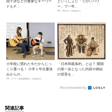
国干渉などの重要なキーワー
といっしょに「うがいパワ
ドもチ...
ー」で一年...
PR（iNova｜Hugkum）
小学校に慣れた今だからじっ
「日米和親条約」とは？ 開国
くり選べる！ 小学１年生夏休
の第一歩となった内容や締結
みからの...
の背景を...
PR（ヤマハ音楽振興会｜HugKum）
Recommended by
関連記事