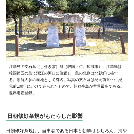
江華島の支石墓（しせきぼ）群（韓国・仁川広域市）。江華島は
韓国第五の島で漢江の河口に位置し、島の北側は北朝鮮に接す
る。朝鮮人参の産地として有名。写真の支石墓は紀元前1000～紀
元前100年にかけて造られたもので、朝鮮半島が世界最多である。
世界遺産登録。
日朝修好条規がもたらした影響
日朝修好条規は、当事者である日本と朝鮮はもちろん、清や