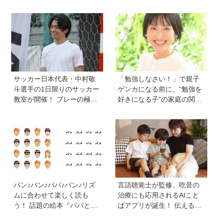
別展示「ミクロの世界 」
のはなぜ？ 【親子で語る国
へ！【高校生以下無料】
際問題】
サッカー日本代表・中村敬
「勉強しなさい！」で親子
斗選手の1日限りのサッカー
ゲンカになる前に。“勉強を
教室が開催！ プレーの極意
好きになる子”の家庭の関わ
から子ども時代の話まで…
り方とは《教育の専門家・
学びと笑顔あふれる大盛況
永島瑠美先生に訊く》
イベントを詳しくレポ
パン♪パン♪パパ♪パン♪リズ
言語聴覚士が監修、吃音の
ムに合わせて楽しく読も
治療にも応用されるAIこと
う！ 話題の絵本『パパとパ
ばアプリが誕生！ 伝える力
ン』を作った、ご夫婦ユニ
を育み、親子の会話を楽し