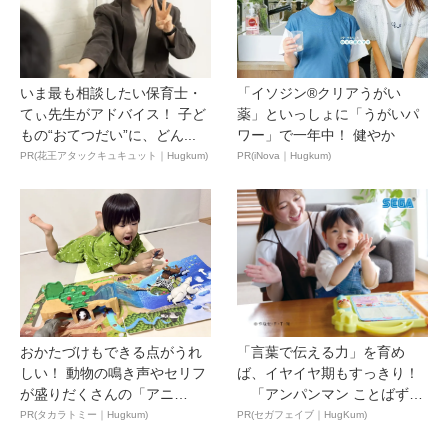
いま最も相談したい保育士・
「イソジン®クリアうがい
てぃ先生がアドバイス！ 子ど
薬」といっしょに「うがいパ
もの“おてつだい”に、どん...
ワー」で一年中！ 健やか
PR(花王アタックキュキュット｜Hugkum)
PR(iNova｜Hugkum)
おかたづけもできる点がうれ
「言葉で伝える力」を育め
しい！ 動物の鳴き声やセリフ
ば、イヤイヤ期もすっきり！
が盛りだくさんの「アニ
「アンパンマン ことばずか
ア ...
ん...
PR(タカラトミー｜Hugkum)
PR(セガフェイブ｜HugKum)