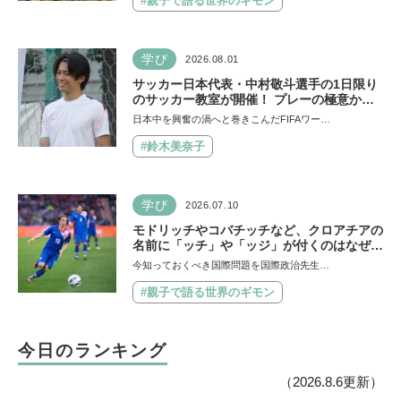
#親子で語る世界のギモン
学び
2026.08.01
サッカー日本代表・中村敬斗選手の1日限り
のサッカー教室が開催！ プレーの極意から
子ども時代の話まで…学びと笑顔あふれる大
日本中を興奮の渦へと巻きこんだFIFAワー…
盛況イベントを詳しくレポ
#鈴木美奈子
学び
2026.07.10
モドリッチやコバチッチなど、クロアチアの
名前に「ッチ」や「ッジ」が付くのはなぜ？
【親子で語る国際問題】
今知っておくべき国際問題を国際政治先生…
#親子で語る世界のギモン
今日のランキング
（2026.8.6更新）