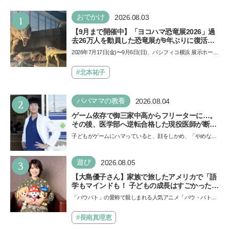
1
おでかけ
2026.08.03
【9月まで開催中】「ヨコハマ恐竜展2026」過
去26万人を動員した恐竜展が9年ぶりに復活！
夏休みのおでかけで楽しむポイントを完全ガイ
2026年7月17日(金)〜9月6日(日)、パシフィコ横浜 展示ホール
ド
Aにて「ヨコハマ恐竜展2026〜恐竜の食卓大図鑑〜」が開
催…
#北本祐子
2
パパママの教養
2026.08.04
ゲーム依存で御三家中高からフリーターに…。
その後、医学部へ逆転合格した現役医師が断言
「ゲームの経験が受験勉強に役立った」そう考
子どもがゲームにハマっていると、顔をしかめ、「やめなさ
える背景とは
い！」という親御さんは多いでしょう。中学受験を控えて
い…
3
遊び
2026.08.05
【大島優子さん】家族で旅したアメリカで「語
学もマインドも！ 子どもの成長はすごかった」
声優をつとめた映画『パウ・パトロール ザ・ダ
「パウパト」の愛称で親しまれる人気アニメ「パウ・パトロ
イノ・ムービー』ではあきらめなければ何でも
ール」の劇場版シリーズ第3弾、映画『パウ・パトロール
できると子どもに知ってほしい
ザ…
#長南真理恵