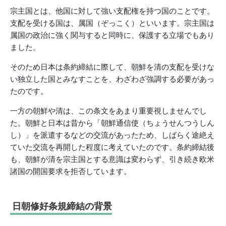
宗主国とは、他国に対して強い支配権を持つ国のことです。
支配を受ける国は、属国（ぞっこく）といいます。宗主国は
属国の政治に強く関与すると同時に、保護する立場でもあり
ました。
そのため日本は条約締結に際して、朝鮮を清の支配を受けな
い独立した国とみなすことを、わざわざ強調する必要があっ
たのです。
一方の朝鮮や清は、この条文をあまり重要視しませんでし
た。朝鮮と日本は昔から「朝鮮通信使（ちょうせんつうしん
し）」を派遣するなどの交流があったため、しばらく途絶え
ていた交流を再開した程度に考えていたのです。条約締結後
も、朝鮮が清を宗主国とする意識は変わらず、引き続き欧米
諸国の開国要求を拒否しています。
日朝修好条規締結の背景