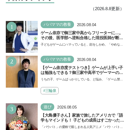
ッド
で親子で楽しめる注目イベ
ント
（2026.8.8更新）
1
パパママの教養
2026.08.04
ゲーム依存で御三家中高からフリーターに…。
その後、医学部へ逆転合格した現役医師が断言
「ゲームの経験が受験勉強に役立った」そう考
子どもがゲームにハマっていると、顔をしかめ、「やめなさ
える背景とは
い！」という親御さんは多いでしょう。中学受験を控えて
い…
2
パパママの教養
2026.08.04
【ゲーム依存度テストつき】ゲームが上手い子
は勉強もできる？御三家中高卒でゲーマーの医
師・阿部智史さんが教えるゲームしながら受験
うちの子、ゲームばっかりしている、と悩み、「ゲーム禁
で勝つためのメソッド
止」を宣言し、子どもとトラブルになる家庭は多いもの。で
も…
#三輪泉
3
遊び
2026.08.05
【大島優子さん】家族で旅したアメリカで「語
学もマインドも！ 子どもの成長はすごかった」
声優をつとめた映画『パウ・パトロール ザ・ダ
「パウパト」の愛称で親しまれる人気アニメ「パウ・パトロ