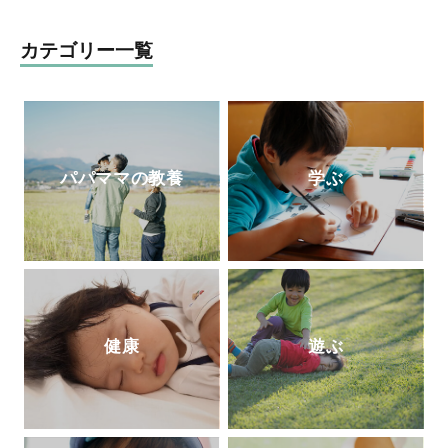
クをいれて使えることを知り、一気にイン
クコレクター(インク沼)になる。ご当地イ
カテゴリー一覧
ンクが特に大好物。一人ムスメ(2015年生
まれ)の母親としての視点から文房具を観
察し、レビュー記事を執筆している。
パパママの教養
学ぶ
健康
遊ぶ