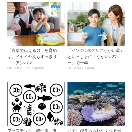
「言葉で伝える力」を育め
「イソジン®クリアうがい薬」
ば、イヤイヤ期もすっきり！
といっしょに「うがいパワ
「アンパン...
ー」で一年...
PR（セガフェイブ｜HugKum）
PR（iNova｜Hugkum）
プラスチック、酸性雨、養
おすしが食べられなくなる日