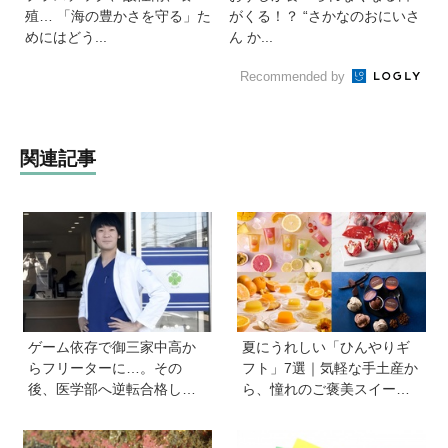
殖… 「海の豊かさを守る」た
がくる！？ “さかなのおにいさ
めにはどう...
ん か...
Recommended by
関連記事
ゲーム依存で御三家中高か
夏にうれしい「ひんやりギ
らフリーターに…。その
フト」7選｜気軽な手土産か
後、医学部へ逆転合格した
ら、憧れのご褒美スイーツ
現役医師が断言「ゲームの
まで
経験が受験勉強に役立っ