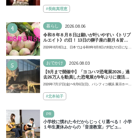
イノ・ムービー』ではあきらめなければ何でも
ール」の劇場版シリーズ第3弾、映画『パウ・パトロール
できると子どもに知ってほしい
ザ…
#長南真理恵
4
暮らし
2026.08.06
令和８年８月８日は願いが叶いやすい《トリプ
ルエイト》の日！ 13日の獅子座の新月＆皆既
日食の影響にも注目
2026年8月8日は、日本では令和8年8月8日の8並びの日になり
ます。そしてこの日は、「ライオンズゲート」というとっ
て…
5
おでかけ
2026.08.03
【9月まで開催中】「ヨコハマ恐竜展2026」過
去26万人を動員した恐竜展が9年ぶりに復活！
夏休みのおでかけで楽しむポイントを完全ガイ
2026年7月17日(金)〜9月6日(日)、パシフィコ横浜 展示ホール
ド
Aにて「ヨコハマ恐竜展2026〜恐竜の食卓大図鑑〜」が開
催…
#北本祐子
PR
小学校に慣れた今だからじっくり選べる！ 小学
１年生夏休みからの「音楽教室」デビュ...