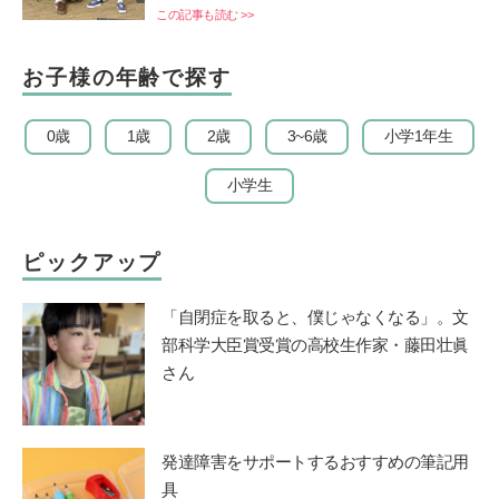
この記事も読む >>
お子様の年齢で探す
0歳
1歳
2歳
3~6歳
小学1年生
小学生
ピックアップ
「自閉症を取ると、僕じゃなくなる」。文
部科学大臣賞受賞の高校生作家・藤田壮眞
さん
発達障害をサポートするおすすめの筆記用
具