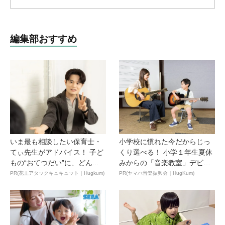
編集部おすすめ
いま最も相談したい保育士・
小学校に慣れた今だからじっ
てぃ先生がアドバイス！ 子ど
くり選べる！ 小学１年生夏休
もの“おてつだい”に、どん...
みからの「音楽教室」デビ
ュ...
PR(花王アタックキュキュット｜Hugkum)
PR(ヤマハ音楽振興会｜HugKum)