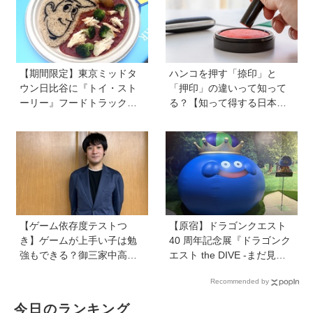
【期間限定】東京ミッドタ
ハンコを押す「捺印」と
ウン日比谷に『トイ・スト
「押印」の違いって知って
ーリー』フードトラックが
る？【知って得する日本語
ずらり！ メニューや見どこ
ウンチク塾】
ろをチェックしてきました
【ゲーム依存度テストつ
【原宿】ドラゴンクエスト
き】ゲームが上手い子は勉
40 周年記念展『ドラゴンク
強もできる？御三家中高卒
エスト the DIVE -まだ見ぬ
でゲーマーの医師・阿部智
冒険の舞台へ-』が原宿ハラ
Recommended by
史さんが教えるゲームしな
カドに登場！ VR体験からコ
がら受験で勝つためのメソ
ラボグルメ、限定グッズま
今日のランキング