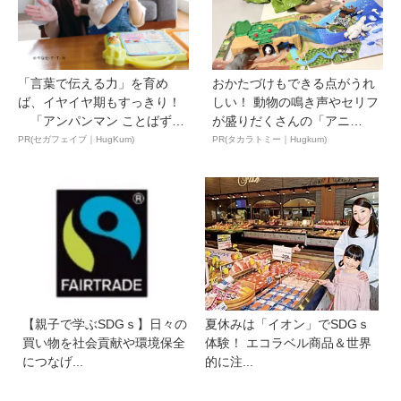
「言葉で伝える力」を育め
おかたづけもできる点がうれ
ば、イヤイヤ期もすっきり！
しい！ 動物の鳴き声やセリフ
「アンパンマン ことばずか
が盛りだくさんの「アニ
ん...
ア ...
PR(セガフェイブ｜HugKum)
PR(タカラトミー｜Hugkum)
【親子で学ぶSDGｓ】日々の
夏休みは「イオン」でSDGｓ
買い物を社会貢献や環境保全
体験！ エコラベル商品＆世界
につなげ...
的に注...