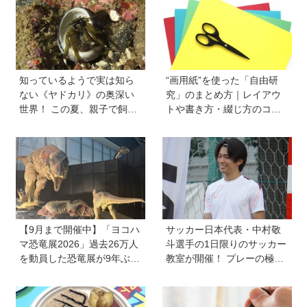
た」そう考える背景とは
知っているようで実は知ら
“画用紙”を使った「自由研
ない《ヤドカリ》の奥深い
究」のまとめ方｜レイアウ
世界！ この夏、親子で飼っ
トや書き方・綴じ方のコツ
てみませんか？【見つけ
を紹介
方・飼い方をヤドカリ博士
に聞いた】
【9月まで開催中】「ヨコハ
サッカー日本代表・中村敬
マ恐竜展2026」過去26万人
斗選手の1日限りのサッカー
を動員した恐竜展が9年ぶり
教室が開催！ プレーの極意
に復活！ 夏休みのおでかけ
から子ども時代の話まで…
で楽しむポイントを完全ガ
学びと笑顔あふれる大盛況
イド
イベントを詳しくレポ