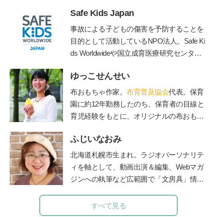
Safe Kids Japan
事故による子どもの傷害を予防することを
目的として活動しているNPO法人。Safe Ki
ds Worldwideや国立成育医療研究センタ
ー、産業技術総合研究所などと連携して、
ゆっこせんせい
子どもの傷害予防に関する様々な活動を行
う。
https://safekidsjapan.org/
布おもちゃ作家。
布育普及協会
代表。保育
園に約12年勤務したのち、保育者の目線と
育児経験をもとに、オリジナルの布おもち
ゃを製作。手作りキットのお店「ゆっこ・
ふじいなおみ
とい」を立ち上げ、保育者を対象にした
「保育セミナー」や子育て中のお母さん、
北海道札幌市生まれ。ラジオパーソナリテ
お父さんを対象にした「布おもちゃ講座」
ィを軸として、動画出演＆編集、Webマガ
で講師として活躍している。布おもちゃ作
ジンへの執筆など広範囲で「文房具」情報
家＆保育士「ゆっこせんせい」の『
布育®
をご紹介する【文房具プレゼンター】とし
のすすめ～ちゃんと遊べばちゃんと育つ
』
て活動。社会人になったときに両親から贈
すべて見る
られた万年筆に、黒以外の様々な色のイン