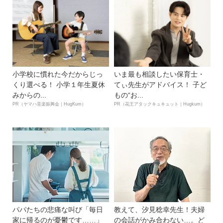
小学校に慣れた今だからじっ
いま最も相談したい保育士・
くり選べる！ 小学１年生夏休
てぃ先生がアドバイス！ 子ど
みからの...
もの“お...
PR（ヤマハ音楽振興会｜HugKum）
PR（花王アタックキュキュット｜Hugkum）
パパたちの悲痛な叫び「毎日
教えて、汐見稔幸先生！夫婦
家に帰るのが憂鬱です……」
の会話がかみ合わない…。ど