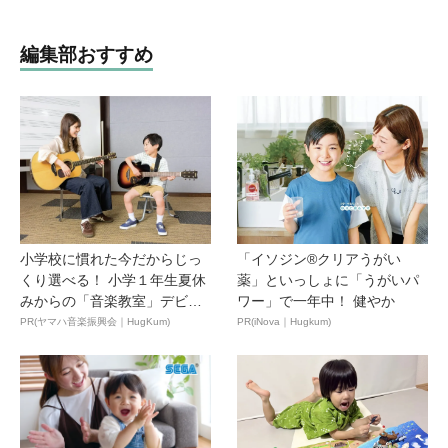
編集部おすすめ
小学校に慣れた今だからじっ
「イソジン®クリアうがい
くり選べる！ 小学１年生夏休
薬」といっしょに「うがいパ
みからの「音楽教室」デビ
ワー」で一年中！ 健やか
ュ...
PR(ヤマハ音楽振興会｜HugKum)
PR(iNova｜Hugkum)