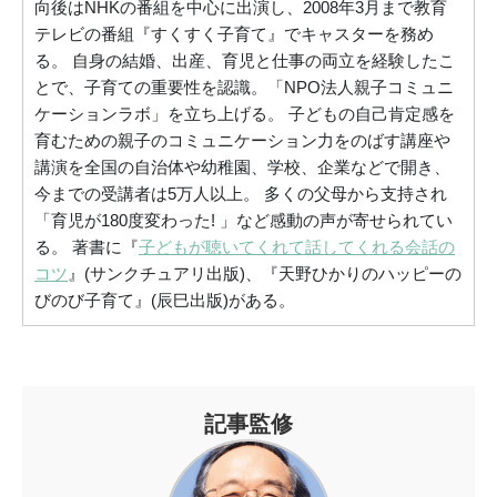
向後はNHKの番組を中心に出演し、2008年3月まで教育
テレビの番組『すくすく子育て』でキャスターを務め
る。 自身の結婚、出産、育児と仕事の両立を経験したこ
とで、子育ての重要性を認識。「NPO法人親子コミュニ
ケーションラボ」を立ち上げる。 子どもの自己肯定感を
育むための親子のコミュニケーション力をのばす講座や
講演を全国の自治体や幼稚園、学校、企業などで開き、
今までの受講者は5万人以上。 多くの父母から支持され
「育児が180度変わった! 」など感動の声が寄せられてい
る。 著書に『
子どもが聴いてくれて話してくれる会話の
コツ
』(サンクチュアリ出版)、『天野ひかりのハッピーの
びのび子育て』(辰巳出版)がある。
記事監修