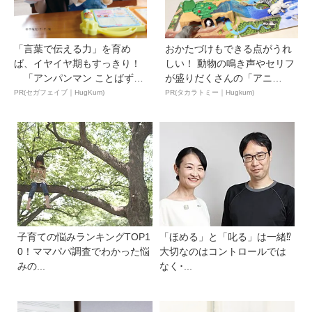
「言葉で伝える力」を育め
おかたづけもできる点がうれ
ば、イヤイヤ期もすっきり！
しい！ 動物の鳴き声やセリフ
「アンパンマン ことばずか
が盛りだくさんの「アニ
ん...
ア ...
PR(セガフェイブ｜HugKum)
PR(タカラトミー｜Hugkum)
子育ての悩みランキングTOP1
「ほめる」と「叱る」は一緒⁉
0！ママパパ調査でわかった悩
大切なのはコントロールでは
みの...
なく･...