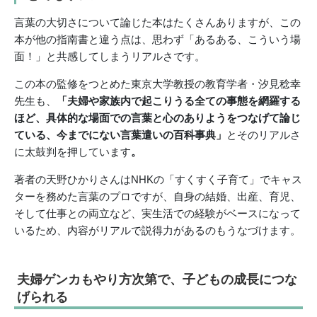
言葉の大切さについて論じた本はたくさんありますが、この
本が他の指南書と違う点は、思わず「あるある、こういう場
面！」と共感してしまうリアルさです。
この本の監修をつとめた東京大学教授の教育学者・汐見稔幸
先生も、
「夫婦や家族内で起こりうる全ての事態を網羅する
ほど、具体的な場面での言葉と心のありようをつなげて論じ
ている、
今までにない言葉遣いの百科事典」
とそのリアルさ
に太鼓判を押しています
。
著者の天野ひかりさんはNHKの「すくすく子育て」でキャス
ターを務めた言葉のプロですが、自身の結婚、出産、育児、
そして仕事との両立など、実生活での経験がベースになって
いるため、内容がリアルで説得力があるのもうなづけます。
夫婦ゲンカもやり方次第で、子どもの成長につな
げられる