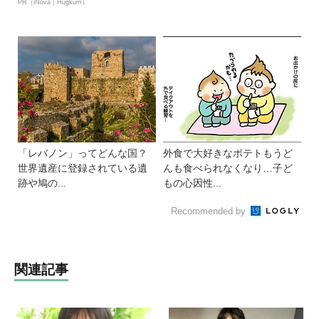
PR（iNova｜Hugkum）
「レバノン」ってどんな国？
外食で大好きなポテトもうど
世界遺産に登録されている遺
んも食べられなくなり…子ど
跡や鳩の...
もの心因性...
Recommended by
関連記事