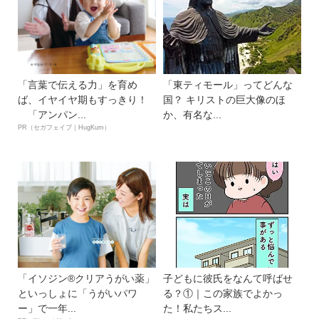
「言葉で伝える力」を育め
「東ティモール」ってどんな
ば、イヤイヤ期もすっきり！
国？ キリストの巨大像のほ
「アンパン...
か、有名な...
PR（セガフェイブ｜HugKum）
「イソジン®クリアうがい薬」
子どもに彼氏をなんて呼ばせ
といっしょに「うがいパワ
る？①｜この家族でよかっ
ー」で一年...
た！私たちス...