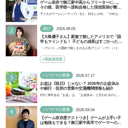
ゲーム依存で御三家中高からフリーターに…。
その後、医学部へ逆転合格した現役医師が断言
「ゲームの経験が受験勉強に役立った」そう考
子どもがゲームにハマっていると、顔をしかめ、「やめなさ
える背景とは
い！」という親御さんは多いでしょう。中学受験を控えて
い…
2
遊び
2026.08.05
【大島優子さん】家族で旅したアメリカで「語
学もマインドも！ 子どもの成長はすごかった」
声優をつとめた映画『パウ・パトロール ザ・ダ
「パウパト」の愛称で親しまれる人気アニメ「パウ・パトロ
イノ・ムービー』ではあきらめなければ何でも
ール」の劇場版シリーズ第3弾、映画『パウ・パトロール
できると子どもに知ってほしい
ザ…
#長南真理恵
3
パパママの教養
2026.07.17
お盆は《祝日》じゃない？ 2026年のお盆休み
や銀行・役所の営業や交通機関情報も紹介
8月に毎年ある「お盆」は、「お盆休み」と言われるのに祝
日ではないのでしょうか？ 当記事では、まずは2026年のお
盆…
4
パパママの教養
2026.08.04
【ゲーム依存度テストつき】ゲームが上手い子
は勉強もできる？御三家中高卒でゲーマーの医
師・阿部智史さんが教えるゲームしながら受験