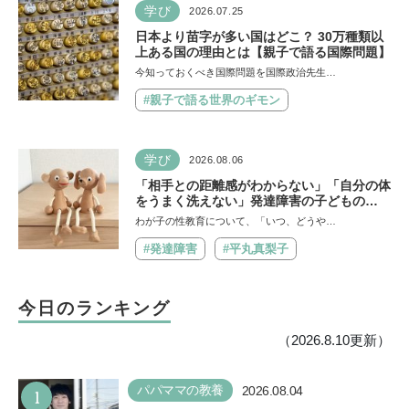
学び
2026.07.25
日本より苗字が多い国はどこ？ 30万種類以
上ある国の理由とは【親子で語る国際問題】
今知っておくべき国際問題を国際政治先生…
#親子で語る世界のギモン
学び
2026.08.06
「相手との距離感がわからない」「自分の体
をうまく洗えない」発達障害の子どもの
「性」に関する困りごと・性教育のポイント
わが子の性教育について、「いつ、どうや…
は？【『発達障害の子の性のルール』著者に
聞いた】
#発達障害
#平丸真梨子
今日のランキング
（2026.8.10更新）
1
パパママの教養
2026.08.04