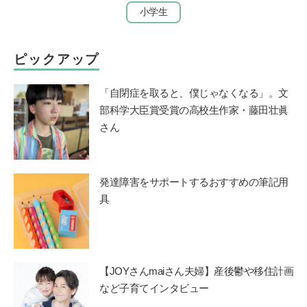
小学生
ピックアップ
「自閉症を取ると、僕じゃなくなる」。文
部科学大臣賞受賞の高校生作家・藤田壮眞
さん
発達障害をサポートするおすすめの筆記用
具
【JOYさんmaiさん夫婦】産後鬱や移住計画
など子育てインタビュー