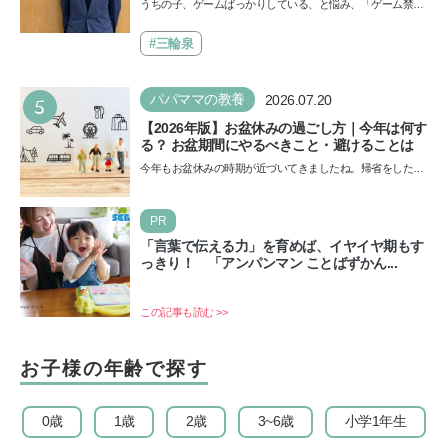
うちの子、ゲームばっかりしている、と悩み、「ゲーム禁
で勝つためのメソッド
止」を宣言し、子どもとトラブルになる家庭は多いもの。で
も…
#三輪泉
5
パパママの教養
2026.07.20
【2026年版】お盆休みの過ごし方｜今年は何す
る？ お盆期間にやるべきこと・避けることは
今年もお盆休みの時期が近づいてきましたね。帰省をした
り、旅行に行ったり……さまざまな過ごし方が想定されます
が、…
PR
「言葉で伝える力」を育めば、イヤイヤ期もす
っきり！ 「アンパンマン ことばずかん...
この記事も読む >>
お子様の年齢で探す
0歳
1歳
2歳
3~6歳
小学1年生