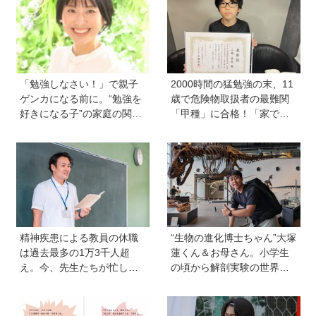
「勉強しなさい！」で親子
2000時間の猛勉強の末、11
ゲンカになる前に。“勉強を
歳で危険物取扱者の最難関
好きになる子”の家庭の関わ
「甲種」に合格！「家で両
り方とは《教育の専門家・
親が勉強する姿を見て、僕
永島瑠美先生に訊く》
もやらなきゃと思った」
精神疾患による教員の休職
“生物の進化博士ちゃん”大塚
は過去最多の1万3千人超
蓮くん＆お母さん。小学生
え。今、先生たちが忙しす
の頃から解剖実験の世界に
ぎるのはなぜ？【保護者が
入り、現代において恐竜に
知っておきたい学校のリア
近いワニを研究。「興味の
ル】
種まきはエンタメから」