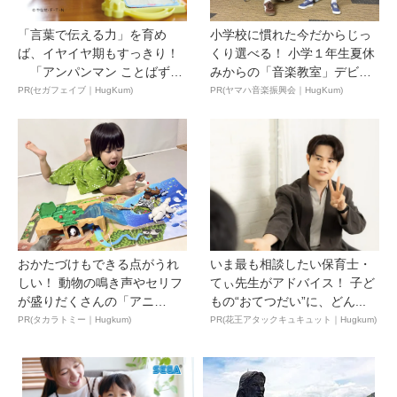
「言葉で伝える力」を育め
小学校に慣れた今だからじっ
ば、イヤイヤ期もすっきり！
くり選べる！ 小学１年生夏休
「アンパンマン ことばずか
みからの「音楽教室」デビ
ん...
ュ...
PR(セガフェイブ｜HugKum)
PR(ヤマハ音楽振興会｜HugKum)
おかたづけもできる点がうれ
いま最も相談したい保育士・
しい！ 動物の鳴き声やセリフ
てぃ先生がアドバイス！ 子ど
が盛りだくさんの「アニ
もの“おてつだい”に、どん...
ア ...
PR(タカラトミー｜Hugkum)
PR(花王アタックキュキュット｜Hugkum)