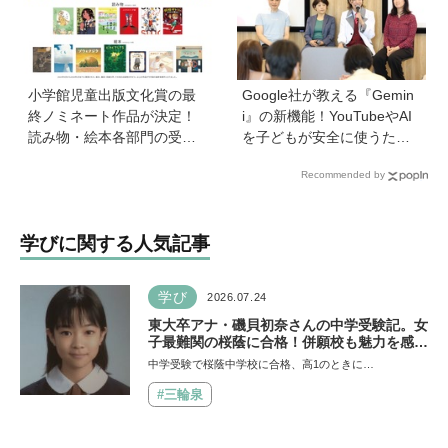
単！」という理由は？
ール』著者に聞いた】
小学館児童出版文化賞の最
Google社が教える『Gemin
終ノミネート作品が決定！
i』の新機能！YouTubeやAI
読み物・絵本各部門の受賞
を子どもが安全に使うため
候補13作品は？
の便利機能、学習に役立つ
Recommended by
教育チャンネルなど、家庭
で使うポイントとは？
学びに関する人気記事
学び
2026.07.24
東大卒アナ・磯貝初奈さんの中学受験記。女
子最難関の桜蔭に合格！併願校も魅力を感じ
た渋渋に。母親の声かけは「睡眠が何より大
中学受験で桜蔭中学校に合格、高1のときに…
事」「勉強イヤならしなくていいよ」
#三輪泉