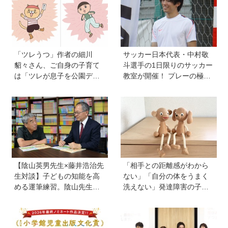
「ツレうつ」作者の細川
サッカー日本代表・中村敬
貂々さん、ご自身の子育て
斗選手の1日限りのサッカー
は「ツレが息子を公園デビ
教室が開催！ プレーの極意
ューさせてママ友を作って
から子ども時代の話まで…
いた」ーー初の創作絵本
学びと笑顔あふれる大盛況
「タネがひとつぶ」は幼か
イベントを詳しくレポ
った息子さんと共作した思
い出のストーリー
【陰山英男先生×藤井浩治先
「相手との距離感がわから
生対談】子どもの知能を高
ない」「自分の体をうまく
める運筆練習。陰山先生が
洗えない」発達障害の子ど
「指先を自在にコントロー
もの「性」に関する困りご
ルできるようになれば、文
と・性教育のポイントは？
字を覚えることなんて簡
【『発達障害の子の性のル