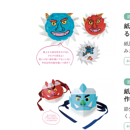
紙
る
紙
み
紙
作
節
く