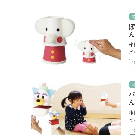
ぽ
ん
昨
ど
#
パ
ん
昨
ど
#