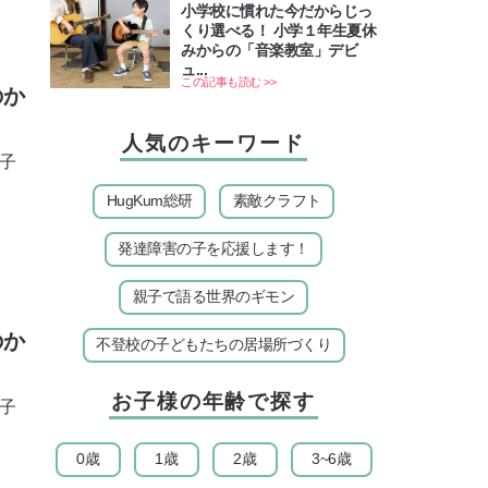
小学校に慣れた今だからじっ
くり選べる！ 小学１年生夏休
みからの「音楽教室」デビ
ュ...
この記事も読む >>
のか
人気のキーワード
子
HugKum総研
素敵クラフト
発達障害の子を応援します！
親子で語る世界のギモン
のか
不登校の子どもたちの居場所づくり
お子様の年齢で探す
子
0歳
1歳
2歳
3~6歳