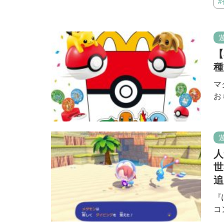
【
種
マ
お
人
世
追
『
コ