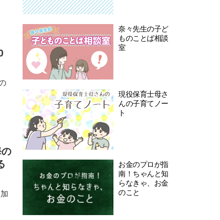
奈々先生の子ど
ものことば相談
室
0
の
現役保育士母さ
んの子育てノー
ト
海の
る
お金のプロが指
南！ちゃんと知
らなきゃ、お金
のこと
追加