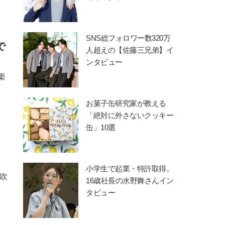
SNS総フォロワー数320万
で
人超えの【佐藤三兄弟】イ
ンタビュー
楽
お菓子缶研究家が教える
「絶対に外さないクッキー
缶」10選
】
小学生で起業・特許取得。
吹
16歳社長の水野舞さんイン
タビュー