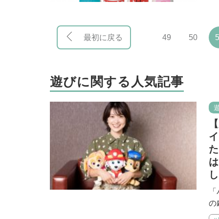
最初に戻る
49
50
遊びに関する人気記事
【
イ
た
は
し
「
の