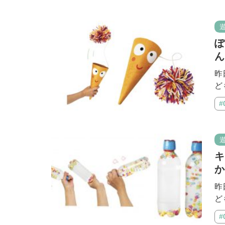
ぽ
ん
昨
ど
#
キ
か
昨
ど
#