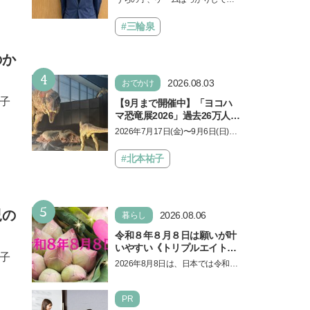
ーの医師・阿部智史さんが教
る、と悩み、「ゲーム禁止」を宣
えるゲームしながら受験で勝
言し、子どもとトラブルになる家
#三輪泉
つためのメソッド
庭は多いもの。でも…
のか
4
2026.08.03
おでかけ
子
【9月まで開催中】「ヨコハ
マ恐竜展2026」過去26万人を
動員した恐竜展が9年ぶりに
2026年7月17日(金)〜9月6日(日)、
復活！ 夏休みのおでかけで楽
パシフィコ横浜 展示ホールAにて
しむポイントを完全ガイド
「ヨコハマ恐竜展2026〜恐竜の食
#北本祐子
卓大図鑑〜」が開催…
5
児の
2026.08.06
暮らし
令和８年８月８日は願いが叶
いやすい《トリプルエイト》
子
の日！ 13日の獅子座の新月
2026年8月8日は、日本では令和8
＆皆既日食の影響にも注目
年8月8日の8並びの日になりま
す。そしてこの日は、「ライオン
PR
ズゲート」というとって…