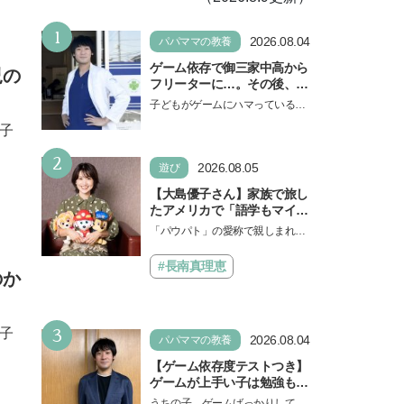
1
2026.08.04
パパママの教養
ゲーム依存で御三家中高から
児の
フリーターに…。その後、医
学部へ逆転合格した現役医師
子どもがゲームにハマっている
が断言「ゲームの経験が受験
と、顔をしかめ、「やめなさ
子
勉強に役立った」そう考える
い！」という親御さんは多いでし
背景とは
2
ょう。中学受験を控えてい…
2026.08.05
遊び
【大島優子さん】家族で旅し
たアメリカで「語学もマイン
ドも！ 子どもの成長はすごか
「パウパト」の愛称で親しまれる
った」声優をつとめた映画
人気アニメ「パウ・パトロール」
『パウ・パトロール ザ・ダイ
の劇場版シリーズ第3弾、映画『パ
#長南真理恵
ノ・ムービー』ではあきらめ
のか
ウ・パトロール ザ…
なければ何でもできると子ど
もに知ってほしい
3
子
2026.08.04
パパママの教養
【ゲーム依存度テストつき】
ゲームが上手い子は勉強もで
きる？御三家中高卒でゲーマ
うちの子、ゲームばっかりしてい