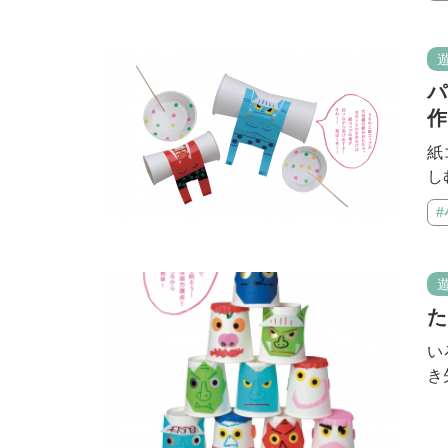
パ
作
紙
し
た
い
き