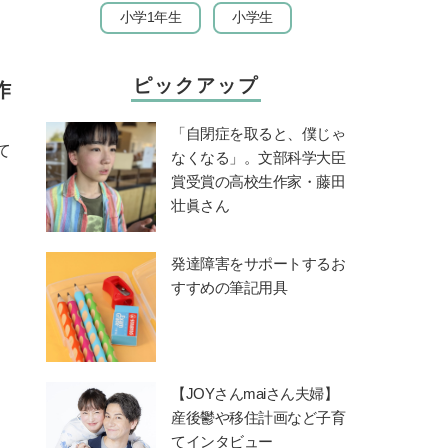
小学1年生
小学生
ピックアップ
作
「自閉症を取ると、僕じゃ
て
なくなる」。文部科学大臣
賞受賞の高校生作家・藤田
壮眞さん
発達障害をサポートするお
すすめの筆記用具
【JOYさんmaiさん夫婦】
産後鬱や移住計画など子育
てインタビュー