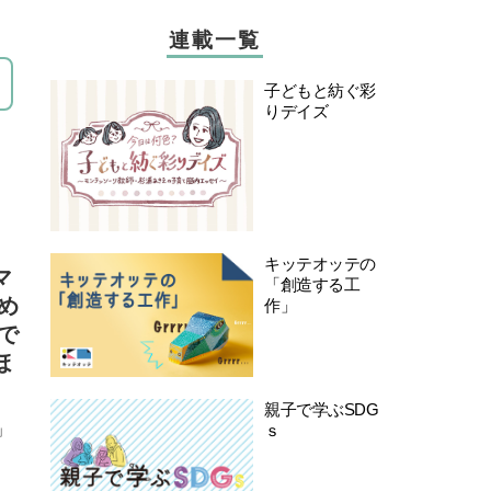
連載一覧
子どもと紡ぐ彩
りデイズ
キッテオッテの
マ
「創造する工
め
作」
で
ほ
親子で学ぶSDG
」
ｓ