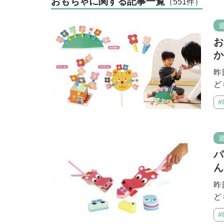
おもちゃに関する記事一覧
（551
件
）
お
か
昨
ど
#
パ
ん
昨
ど
#